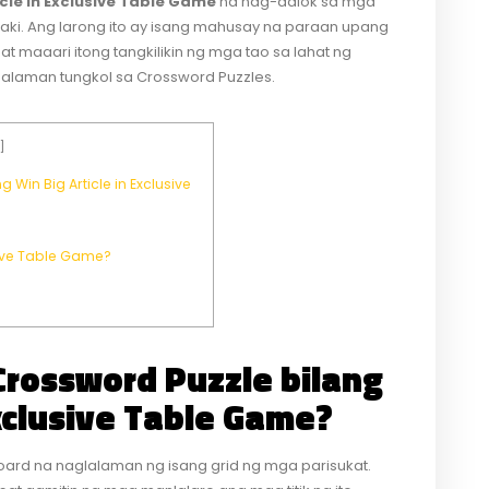
icle in Exclusive Table Game
na nag-aalok sa mga
ki. Ang larong ito ay isang mahusay na paraan upang
 maaari itong tangkilikin ng mga tao sa lahat ng
malaman tungkol sa Crossword Puzzles.
]
in Big Article in Exclusive
sive Table Game?
rossword Puzzle bilang
Exclusive Table Game?
board na naglalaman ng isang grid ng mga parisukat.