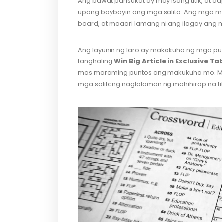
Ang bawat parisukat ay may isang titik, at d
upang baybayin ang mga salita. Ang mga man
board, at maaari lamang nilang ilagay ang mga
Ang layunin ng laro ay makakuha ng mga p
tanghaling
Win Big Article in Exclusive T
mas maraming puntos ang makukuha mo. Ma
mga salitang naglalaman ng mahihirap na tit