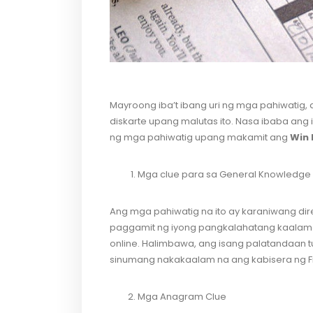
Mayroong iba’t ibang uri ng mga pahiwatig, 
diskarte upang malutas ito. Nasa ibaba ang 
ng mga pahiwatig upang makamit ang
Win 
Mga clue para sa General Knowledge
Ang mga pahiwatig na ito ay karaniwang di
paggamit ng iyong pangkalahatang kaalam
online. Halimbawa, ang isang palatandaan tu
sinumang nakakaalam na ang kabisera ng Fr
Mga Anagram Clue