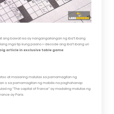
at ang bawat isa ay nangangailangan ng iba’t ibang
ilang mga tip kung paano i-decode ang iba’t ibang uri
big article in exclusive table game
:
retso at maaaring malutas sa pamamagitan ng
an o sa pamamagitan ng mabilis na paghahanap
lad ng “The capital of France” ay madaling malutas ng
ance ay Paris.