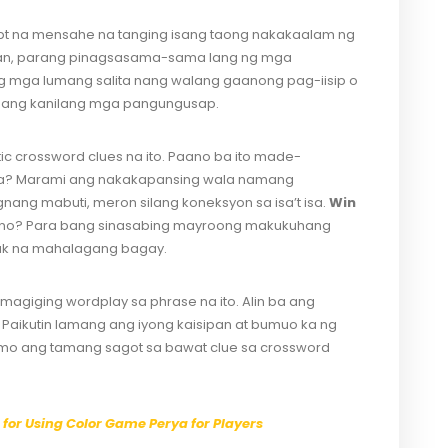
t na mensahe na tanging isang taong nakakaalam ng
nsan, parang pinagsasama-sama lang ng mga
 mga lumang salita nang walang gaanong pag-iisip o
 ang kanilang mga pangungusap.
c crossword clues na ito. Paano ba ito made-
ta? Marami ang nakakapansing wala namang
gnang mabuti, meron silang koneksyon sa isa’t isa.
Win
no? Para bang sinasabing mayroong makukuhang
ak na mahalagang bagay.
agiging wordplay sa phrase na ito. Alin ba ang
Paikutin lamang ang iyong kaisipan at bumuo ka ng
o ang tamang sagot sa bawat clue sa crossword
 for Using Color Game Perya for Players