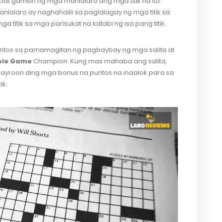
apat gamitin ng mga manlalaro ang mga titik na ito
lalaro ay naghahalili sa paglalagay ng mga titik sa
 titik sa mga parisukat na katabi ng isa pang titik.
untos sa pamamagitan ng pagbaybay ng mga salita at
able Game
Champion. Kung mas mahaba ang salita,
yroon ding mga bonus na puntos na inaalok para sa
ik.