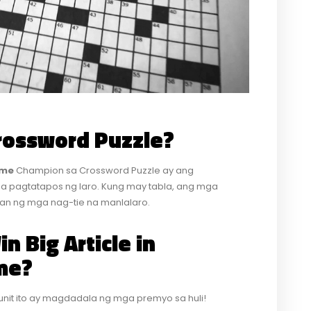
rossword Puzzle?
ame
Champion sa Crossword Puzzle ay ang
 pagtatapos ng laro. Kung may tabla, ang mga
tan ng mga nag-tie na manlalaro.
 Big Article in
me?
unit ito ay magdadala ng mga premyo sa huli!