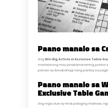
Paano manalo sa C
Ang
Win Big Article in Exclusive Table G
manlalarong may pinakamaraming puntos sa
panalo ay ibinabahagi nang pantay sa pagi
Paano manalo sa Win
Exclusive Table Ga
Ang mga clue ay hindi palaging malinaw, ng