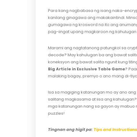
Para kang nagbabasa ng isang naka-encryp
kanilang ginagawa ang makakaintindi. Mi
gumagawa ng krosword na ito ang anumang
pag-iingat upang magkaroon ng kahulugan
Marami ang nagtatanong patungkol sa crypti
decode? May kahulugan ba ang bawat sali
koneksyon ang bawat salita ngunit kung titin
Big Article in Exclusive Table Game
? Paa
malaking bagay, premyo o ano mang di-tiy
Isa sa magiging katanungan mo ay ano ang m
salitang magkasama at iisa ang kahulugan? 
mga katanungan nang sa gayon ay mabuo m
puzzles!
Tingnan ang higit pa:
Tips and Instructions