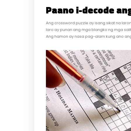
Paano i-decode an
Ang crossword puzzle ay isang sikat na laro
laro ay punan ang mga blangko ng mga salit
Ang hamon ay nasa pag-alam kung ano ang i