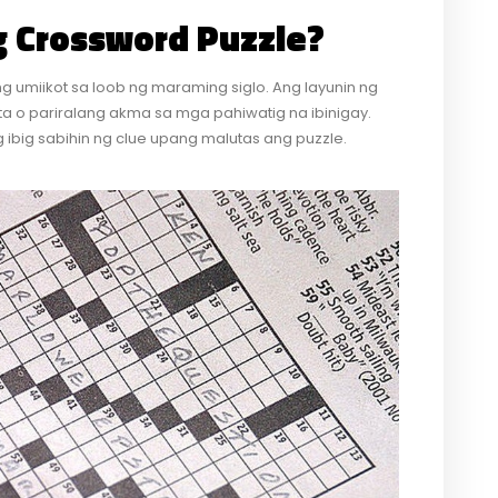
g Crossword Puzzle?
ng umiikot sa loob ng maraming siglo. Ang layunin ng
a o pariralang akma sa mga pahiwatig na ibinigay.
big sabihin ng clue upang malutas ang puzzle.