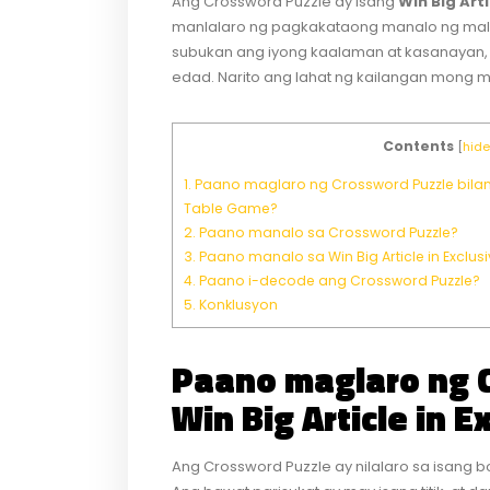
Ang Crossword Puzzle ay isang
Win Big Art
manlalaro ng pagkakataong manalo ng mala
subukan ang iyong kaalaman at kasanayan, at
edad. Narito ang lahat ng kailangan mong 
Contents
[
hide
1.
Paano maglaro ng Crossword Puzzle bilang W
Table Game?
2.
Paano manalo sa Crossword Puzzle?
3.
Paano manalo sa Win Big Article in Exclu
4.
Paano i-decode ang Crossword Puzzle?
5.
Konklusyon
Paano maglaro ng C
Win Big Article in 
Ang Crossword Puzzle ay nilalaro sa isang 