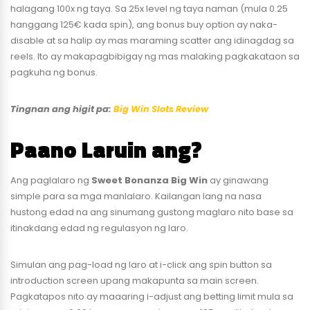
halagang 100x ng taya. Sa 25x level ng taya naman (mula 0.25
hanggang 125€ kada spin), ang bonus buy option ay naka-
disable at sa halip ay mas maraming scatter ang idinagdag sa
reels. Ito ay makapagbibigay ng mas malaking pagkakataon sa
pagkuha ng bonus.
Tingnan ang higit pa:
Big Win Slots Review
Paano Laruin ang?
Ang paglalaro ng
Sweet Bonanza Big Win
ay ginawang
simple para sa mga manlalaro. Kailangan lang na nasa
hustong edad na ang sinumang gustong maglaro nito base sa
itinakdang edad ng regulasyon ng laro.
Simulan ang pag-load ng laro at i-click ang spin button sa
introduction screen upang makapunta sa main screen.
Pagkatapos nito ay maaaring i-adjust ang betting limit mula sa