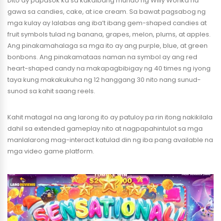
Dito ay papasok ka sa kakaibang mundo ng Willy Wonka na
gawa sa candies, cake, at ice cream. Sa bawat pagsabog ng
mga kulay ay lalabas ang iba’t ibang gem-shaped candies at
fruit symbols tulad ng banana, grapes, melon, plums, at apples.
Ang pinakamahalaga sa mga ito ay ang purple, blue, at green
bonbons. Ang pinakamataas naman na symbol ay ang red
heart-shaped candy na makapagbibigay ng 40 times ng iyong
taya kung makakukuha ng 12 hanggang 30 nito nang sunud-
sunod sa kahit saang reels.
Kahit matagal na ang larong ito ay patuloy pa rin itong nakikilala
dahil sa extended gameplay nito at nagpapahintulot sa mga
manlalarong mag-interact katulad din ng iba pang available na
mga video game platform.