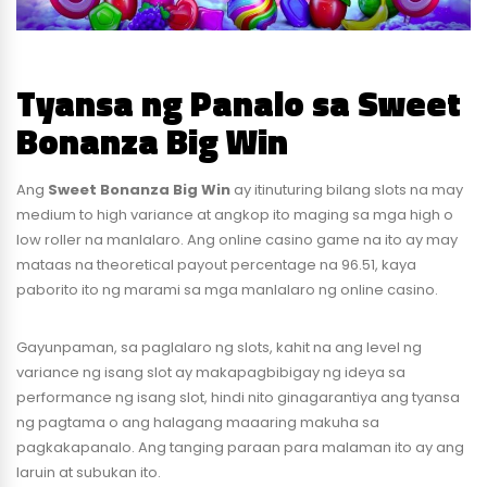
Tyansa ng Panalo sa Sweet
Bonanza Big Win
Ang
Sweet Bonanza Big Win
ay itinuturing bilang slots na may
medium to high variance at angkop ito maging sa mga high o
low roller na manlalaro. Ang online casino game na ito ay may
mataas na theoretical payout percentage na 96.51, kaya
paborito ito ng marami sa mga manlalaro ng online casino.
Gayunpaman, sa paglalaro ng slots, kahit na ang level ng
variance ng isang slot ay makapagbibigay ng ideya sa
performance ng isang slot, hindi nito ginagarantiya ang tyansa
ng pagtama o ang halagang maaaring makuha sa
pagkakapanalo. Ang tanging paraan para malaman ito ay ang
laruin at subukan ito.