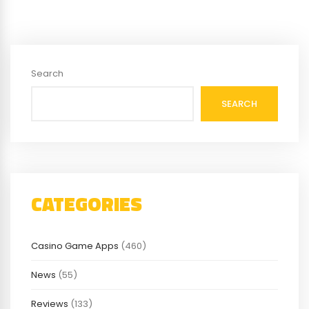
Search
SEARCH
CATEGORIES
Casino Game Apps
(460)
News
(55)
Reviews
(133)