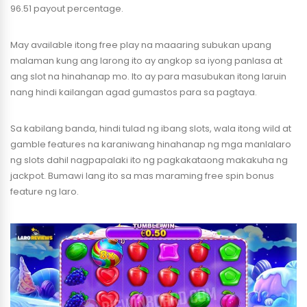
96.51 payout percentage.
May available itong free play na maaaring subukan upang
malaman kung ang larong ito ay angkop sa iyong panlasa at
ang slot na hinahanap mo. Ito ay para masubukan itong laruin
nang hindi kailangan agad gumastos para sa pagtaya.
Sa kabilang banda, hindi tulad ng ibang slots, wala itong wild at
gamble features na karaniwang hinahanap ng mga manlalaro
ng slots dahil nagpapalaki ito ng pagkakataong makakuha ng
jackpot. Bumawi lang ito sa mas maraming free spin bonus
feature ng laro.