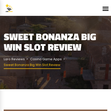
SWEET BONANZA BIG
WIN SLOT REVIEW
Laro Reviews
Casino Game Apps
Sweet Bonanza Big Win Slot Review