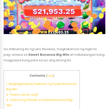
Sa artikulong ito ng Laro Reviews, magkakaroon ng higit na
pag-unawa sa
Sweet Bonanza Big Win
at matutulungan kang
magpasya kung para sa iyo ang larong ito.
Contents
[
hide
]
1.
Magagandang Features ng Sweet Bonanza
Big Win
2.
Paano Laruin ang?
3.
Tyansa ng Panalo sa Sweet Bonanza Big
Win