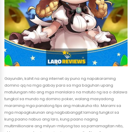
Gayundin, kahit na ang internet ay puno ng napakaraming
domino qq na mga gabay para sa mga baguhan upang
matulungan nito ang mga manlalaro na matuto ng isa o dalawa
tungkol sa mundo ng domino poker, walang masyadong
maraming mga panalong tips ang makukuha rito. Marami sa
mga mapagkukunan ang nagbabanggit lamang tungkol sa
kung paano nabuo ang laro, kung paano naging
multimillionaire ang milyun-milyong tao sa pamamagitan nito,