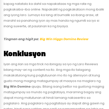
kapag natatalo ka dahil sa napakataas ng mga rate ng
pagkakaiba-iba online. Napakaliit ng pagkakataon mong ibalik
ang iyong laro. Lumayo ka lang at bumalik sa ibang araw, at
marahil sa panahong iyon ay mas handa ng ngumiti sa iyo si
inang suwerte, at paulanan ka ng biyaya.
Tingnan ang higit pa:
Big Win Higgs Domino Review
Konklusyon
Iyan ang ilan sa mga trick na ibinigay sa iyo ng Laro Reviews
bilang may-ari ng content na ito. Ang mga ito talagang
makakatulong kung pagtutuunan mo ito ng atensyon at kung
gusto mong maging matagumpay at maayos na maglaro ng
Big Win Domino
qiuqiu. Bilang isang bettor na gustong maging
matagumpay sa mundo ng pagtataya, maraming bagay ang
dapat mong matutunan at hindi lamang nakasentro sa
paglalaro. Ang paglalaro ng pagtataya ay dapat ding gawin ng
patas, hindi para saktan ang sarili sa pamamagitan ng labis na