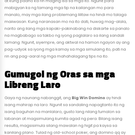
at kung paano ka rin maging isa sa mga ito. Ngunit para
mabigyan ka ng tamang mga tip na kailangan mo para
manalo, may mga ilang problemang lilitaw na hindi mo talaga
maiiwasan. Kung naranasan mo na ito dati, huwag mag-alala,
narito ang ilang mga kapaki-pakinabang na diskarte sa panalo
na magbabago sa takbo ng iyong paglalaro sa ilang sandali
lamang. Ngunit, siyempre, ang aktwal na hamon ngayon ay ang
pag-udyok sa iyong mga kamay sa mga simulaing ito, pati na
rin ang pag-aaral ng mga mahahalagang tips na ito.
Gumugol ng Oras sa mga
Libreng Laro
Gaya ng naunang nabanggit, ang
Big Win Domino
ay hindi
isang mahirap na laro. Ngunit sa sandaling napagtanto ito ng
isang baguhan na manlalaro, gusto lang nilang tumalon sa
labanan at magsimulang kumita agad ng pera. Bilang isang
resulta, magsisimula silang mawalan ng higit pa kaysa sa
kanilang plano. Tulad ng old-school poker, ang domino qq ay