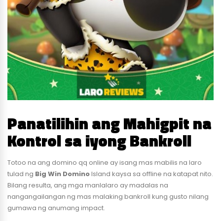
Panatilihin ang Mahigpit na
Kontrol sa iyong Bankroll
Totoo na ang domino qq online ay isang mas mabilis na laro
tulad ng
Big Win Domino
Island kaysa sa offline na katapat nito.
Bilang resulta, ang mga manlalaro ay madalas na
nangangailangan ng mas malaking bankroll kung gusto nilang
gumawa ng anumang impact.