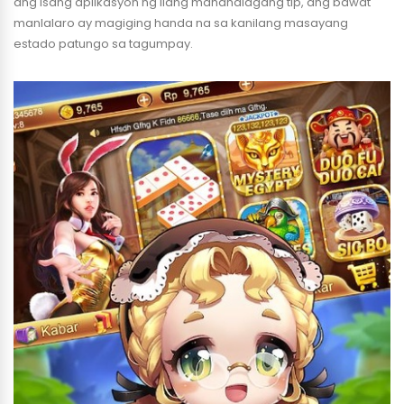
ang isang aplikasyon ng ilang mahahalagang tip, ang bawat
manlalaro ay magiging handa na sa kanilang masayang
estado patungo sa tagumpay.