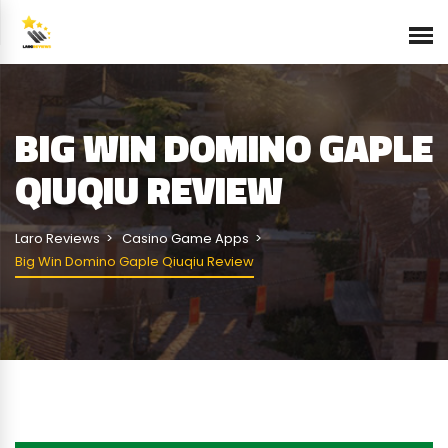
BIG WIN DOMINO GAPLE
QIUQIU REVIEW
Laro Reviews
Casino Game Apps
Big Win Domino Gaple Qiuqiu Review