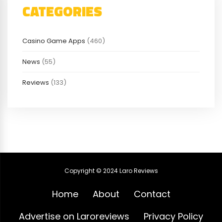
CATEGORIES
Casino Game Apps
(460)
News
(55)
Reviews
(133)
Copyright © 2024 Laro Reviews
Home
About
Contact
Advertise on Laroreviews
Privacy Policy