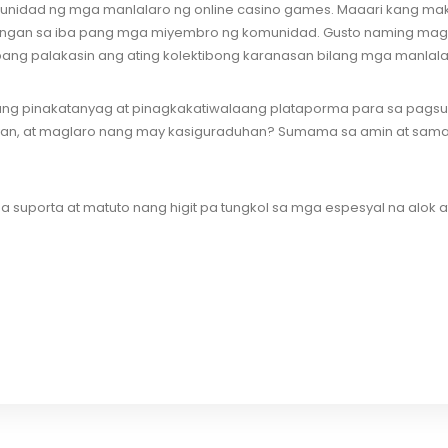
munidad ng mga manlalaro ng online casino games. Maaari kang m
nungan sa iba pang mga miyembro ng komunidad. Gusto naming mag
ang palakasin ang ating kolektibong karanasan bilang mga manlala
ang pinakatanyag at pinagkakatiwalaang plataporma para sa pagsusu
an, at maglaro nang may kasiguraduhan? Sumama sa amin at sama
a suporta at matuto nang higit pa tungkol sa mga espesyal na al