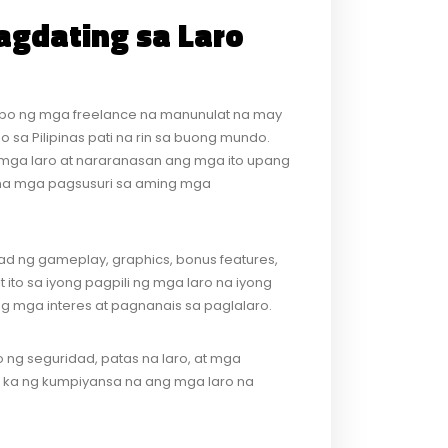
agdating sa Laro
rupo ng mga freelance na manunulat na may
 sa Pilipinas pati na rin sa buong mundo.
mga laro at nararanasan ang mga ito upang
na mga pagsusuri sa aming mga
d ng gameplay, graphics, bonus features,
o sa iyong pagpili ng mga laro na iyong
g mga interes at pagnanais sa paglalaro.
 ng seguridad, patas na laro, at mga
n ka ng kumpiyansa na ang mga laro na