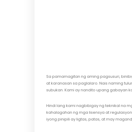
Sa pamamagitan ng aming pagsusuri, binibi
at karanasan sa paglalaro. Nais naming tu
subukan. Kami ay nandito upang gabayan ka 
Hindi lang kami nagbibigay ng teknikal na 
kahalagahan ng mga lisensya at regulasyon
iyong pinipili ay ligtas, patas, at may maga