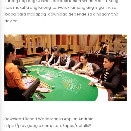
sariling app ang Casino Jackpots Resort World Manila. Kung
nais makuha ang larong ito, i-click lamang ang mga link sa
ibaba para makapag-download depende sa ginagamit na
device:
Download Resort World Manila App on Android:
https://play.google.com/store/apps/details?