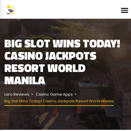
BIG SLOT WINS TODAY!
CASINO JACKPOTS
RESORT WORLD
MANILA
Laro Reviews
Casino Game Apps
Big Slot Wins Today! Casino Jackpots Resort World Manila