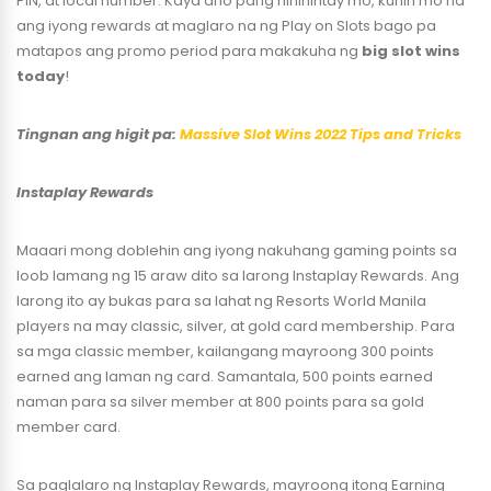
PIN, at local number. Kaya ano pang hinihintay mo, kunin mo na
ang iyong rewards at maglaro na ng Play on Slots bago pa
matapos ang promo period para makakuha ng
big slot wins
today
!
Tingnan ang higit pa:
Massive Slot Wins 2022 Tips and Tricks
Instaplay Rewards
Maaari mong doblehin ang iyong nakuhang gaming points sa
loob lamang ng 15 araw dito sa larong Instaplay Rewards. Ang
larong ito ay bukas para sa lahat ng Resorts World Manila
players na may classic, silver, at gold card membership. Para
sa mga classic member, kailangang mayroong 300 points
earned ang laman ng card. Samantala, 500 points earned
naman para sa silver member at 800 points para sa gold
member card.
Sa paglalaro ng Instaplay Rewards, mayroong itong Earning