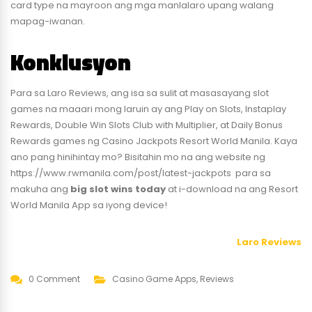
card type na mayroon ang mga manlalaro upang walang
mapag-iwanan.
Konklusyon
Para sa Laro Reviews, ang isa sa sulit at masasayang slot
games na maaari mong laruin ay ang Play on Slots, Instaplay
Rewards, Double Win Slots Club with Multiplier, at Daily Bonus
Rewards games ng Casino Jackpots Resort World Manila. Kaya
ano pang hinihintay mo? Bisitahin mo na ang website ng
https://www.rwmanila.com/post/latest-jackpots
para sa
makuha ang
big slot wins today
at i-download na ang Resort
World Manila App sa iyong device!
Laro Reviews
0 Comment
Casino Game Apps
,
Reviews