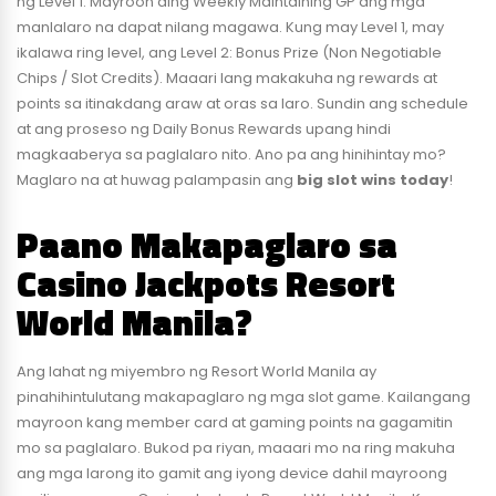
ng Level 1. Mayroon ding Weekly Maintaining GP ang mga
manlalaro na dapat nilang magawa. Kung may Level 1, may
ikalawa ring level, ang Level 2: Bonus Prize (Non Negotiable
Chips / Slot Credits). Maaari lang makakuha ng rewards at
points sa itinakdang araw at oras sa laro. Sundin ang schedule
at ang proseso ng Daily Bonus Rewards upang hindi
magkaaberya sa paglalaro nito. Ano pa ang hinihintay mo?
Maglaro na at huwag palampasin ang
big slot wins today
!
Paano Makapaglaro sa
Casino Jackpots Resort
World Manila?
Ang lahat ng miyembro ng Resort World Manila ay
pinahihintulutang makapaglaro ng mga slot game. Kailangang
mayroon kang member card at gaming points na gagamitin
mo sa paglalaro. Bukod pa riyan, maaari mo na ring makuha
ang mga larong ito gamit ang iyong device dahil mayroong