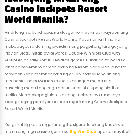
Casino Jackpots Resort
World Manila?
Hindi lang isa, kundi apat na slot game machines mayroon ang
Casino Jackpots Resort World Manila. Kaya naman hindi ka
mababagot sa dami ng pwede mong pagpiliang laro gaya ng
Play on Slots, Instaplay Rewards, Double Win Slots Club with
Multiplier, at Daily Bonus Rewards games. Bukas rin ito para sa
lahat ng miyembro at manlalaro ng Resort World Manila basta
mayroon kang member card ng grupo. Madali lang rin ang
mechanics ng bawat laro subalit kailangan mo pa ring
basahing mabuti ang mga panuntunan nito upang hindi ka
malito. Mas makapaglalaro ka nang matiwasay at masaya
kapag naging pamilyar ka na sa mga laro ng Casino Jackpots
Resort World Manila.
Kung mahilig ka sa mga larong ito, sigurado akong kaaaliwan
mo rin ang mga casino game sa
Big Win Club
app na may iba’t