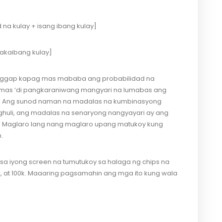
 na kulay + isang ibang kulay]
akaibang kulay]
nggap kapag mas mababa ang probabilidad na
 mas ‘di pangkaraniwang mangyari na lumabas ang
o 1). Ang sunod naman na madalas na kumbinasyong
ghuli, ang madalas na senaryong nangyayari ay ang
. Maglaro lang nang maglaro upang matukoy kung
n.
sa iyong screen na tumutukoy sa halaga ng chips na
50k, at 100k. Maaaring pagsamahin ang mga ito kung wala