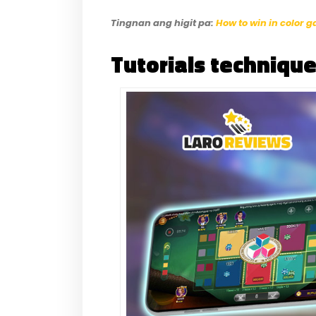
Tingnan ang higit pa:
How to win in color 
Tutorials techniqu