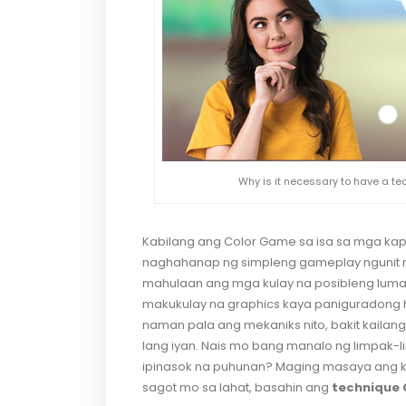
Why is it necessary to have a t
Kabilang ang Color Game sa isa sa mga kapan
naghahanap ng simpleng gameplay ngunit mad
mahulaan ang mga kulay na posibleng lumab
makukulay na graphics kaya paniguradong h
naman pala ang mekaniks nito, bakit kaila
lang iyan. Nais mo bang manalo ng limpa
ipinasok na puhunan? Maging masaya ang k
sagot mo sa lahat, basahin ang
technique 