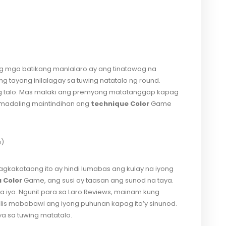
g mga batikang manlalaro ay ang tinatawag na
g tayang inilalagay sa tuwing natatalo ng round.
 talo. Mas malaki ang premyong matatanggap kapag
 madaling maintindihan ang
technique Color
Game
a)
a pagkakataong ito ay hindi lumabas ang kulay na iyong
 Color
Game
, ang susi ay taasan ang sunod na taya.
 iyo. Ngunit para sa Laro Reviews, mainam kung
lis mababawi ang iyong puhunan kapag ito’y sinunod.
a sa tuwing matatalo.