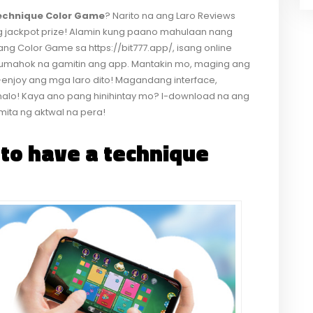
echnique Color
Game
? Narito na ang Laro Reviews
g jackpot prize! Alamin kung paano mahulaan nang
ng Color Game sa https://bit777.app/, isang online
umahok na gamitin ang app. Mantakin mo, maging ang
njoy ang mga laro dito! Magandang interface,
nalo! Kaya ano pang hinihintay mo? I-download na ang
umita ng aktwal na pera!
 to have a technique