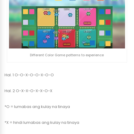
Different Color Game patterns to experience
Hal. 1
O-O-X-O-O-X-O-O
Hal. 2
O-X-X-O-X-X-O-X
*O = lumabas ang kulay na tinaya
*X = hindi lumabas ang kulay na tinaya