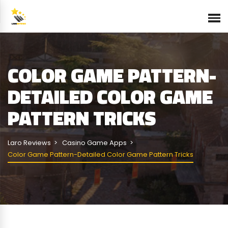
COLOR GAME PATTERN-
DETAILED COLOR GAME
PATTERN TRICKS
Laro Reviews
Casino Game Apps
Color Game Pattern-Detailed Color Game Pattern Tricks