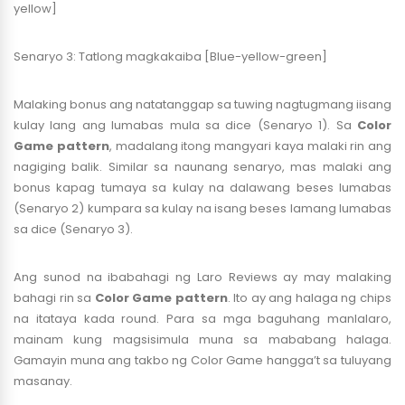
yellow]
Senaryo 3: Tatlong magkakaiba [Blue-yellow-green]
Malaking bonus ang natatanggap sa tuwing nagtugmang iisang
kulay lang ang lumabas mula sa dice (Senaryo 1). Sa
Color
Game pattern
, madalang itong mangyari kaya malaki rin ang
nagiging balik. Similar sa naunang senaryo, mas malaki ang
bonus kapag tumaya sa kulay na dalawang beses lumabas
(Senaryo 2) kumpara sa kulay na isang beses lamang lumabas
sa dice (Senaryo 3).
Ang sunod na ibabahagi ng Laro Reviews ay may malaking
bahagi rin sa
Color Game pattern
. Ito ay ang halaga ng chips
na itataya kada round. Para sa mga baguhang manlalaro,
mainam kung magsisimula muna sa mababang halaga.
Gamayin muna ang takbo ng Color Game hangga’t sa tuluyang
masanay.