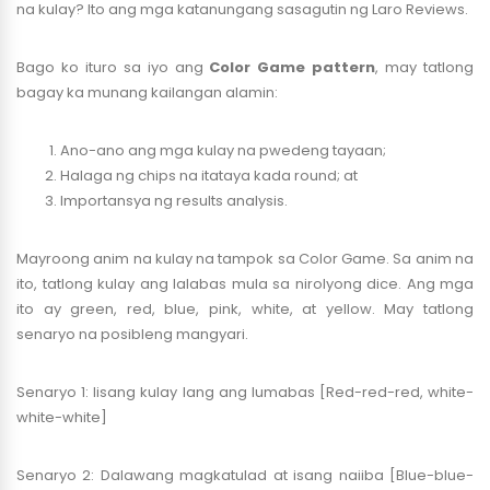
na kulay? Ito ang mga katanungang sasagutin ng Laro Reviews.
Bago ko ituro sa iyo ang
Color Game pattern
, may tatlong
bagay ka munang kailangan alamin:
Ano-ano ang mga kulay na pwedeng tayaan;
Halaga ng chips na itataya kada round; at
Importansya ng results analysis.
Mayroong anim na kulay na tampok sa Color Game. Sa anim na
ito, tatlong kulay ang lalabas mula sa nirolyong dice. Ang mga
ito ay green, red, blue, pink, white, at yellow. May tatlong
senaryo na posibleng mangyari.
Senaryo 1: Iisang kulay lang ang lumabas [Red-red-red, white-
white-white]
Senaryo 2: Dalawang magkatulad at isang naiiba [Blue-blue-