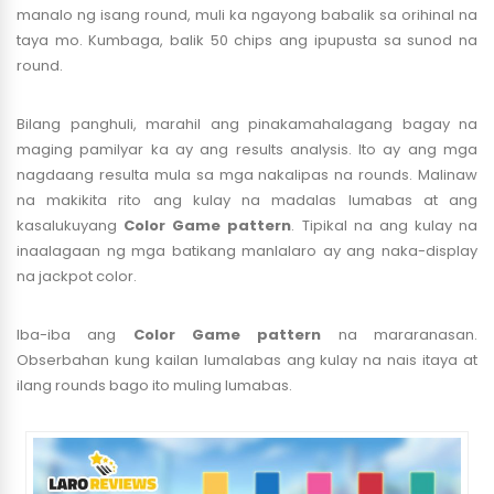
manalo ng isang round, muli ka ngayong babalik sa orihinal na
taya mo. Kumbaga, balik 50 chips ang ipupusta sa sunod na
round.
Bilang panghuli, marahil ang pinakamahalagang bagay na
maging pamilyar ka ay ang results analysis. Ito ay ang mga
nagdaang resulta mula sa mga nakalipas na rounds. Malinaw
na makikita rito ang kulay na madalas lumabas at ang
kasalukuyang
Color Game pattern
. Tipikal na ang kulay na
inaalagaan ng mga batikang manlalaro ay ang naka-display
na jackpot color.
Iba-iba ang
Color Game pattern
na mararanasan.
Obserbahan kung kailan lumalabas ang kulay na nais itaya at
ilang rounds bago ito muling lumabas.