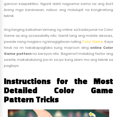
ganoon kaepektibo. Ngunit dahil nagsama-sama na ang iba’t
ibang mga karanasan, nabuo ang malulupit na kongkretong
teknik.
Ang tanging kaibahan lamang ng online sa tradisyunal na Color
Game ay ang accessibility nito. Gamit lang ang mobile devices,
pwede nang maglaro ng kinagigiliwan nating
Color Game
. Kaya
hindi na rin nakakapagtaka kung mayroon ding
online Color
Game pattern
na bersyon nito. Bagama’t malaking factor ang
swerte, makakatulong pa rin sa iyo kung alam mo ang teknik sa
pagtaya.
Instructions for the Most
Detailed Color Game
Pattern Tricks