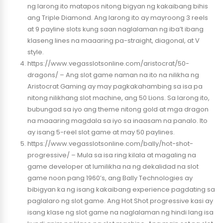
ng larong ito matapos nitong bigyan ng kakaibang bihis
ang Triple Diamond. Ang larong ito ay mayroong 3 reels
at 9 payline slots kung saan naglalaman ng iba’t ibang
klaseng lines na maaaring pa-straight, diagonal, at V
style.
https://www.vegasslotsonline.com/aristocrat/50-
dragons/ – Ang slot game naman na ito na nilikha ng
Aristocrat Gaming ay may pagkakahambing sa isa pa
nitong nilikhang slot machine, ang 50 Lions. Sa larong ito,
bubungad sa iyo ang theme nitong gold at mga dragon
na maaaring magdala sa iyo sa inaasam na panalo. Ito
ay isang 5-reel slot game at may 50 paylines.
https://www.vegasslotsonline.com/bally/hot-shot-
progressive/ – Mula sa isa ring kilala at magaling na
game developer at lumilikha na ng dekalidad na slot
game noon pang 1960’s, ang Bally Technologies ay
bibigyan ka ng isang kakaibang experience pagdating sa
paglalaro ng slot game. Ang Hot Shot progressive kasi ay
isang klase ng slot game na naglalaman ng hindi lang isa