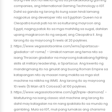
isang free slot na nilikha ng isa sa pinakakilalang gaming
companies, ang International Gaming Technology o IGT.
Dahil sa ganda ng larong ito kung saan hindi lamang
nagpokus ang developer nito sa Egyptian Queen na si
Cleopatra kundi pati na rin sa kulturang mayroon ang
Egypt, naging patok ito sa mga mahihilig sa sugal, dahilan
upang magkaroon ito ng sequel, ang Cleopatra II. Ang
larong ito ay mayroong 5 reels at 20 paylines.
https://www.vegasslotsonline.com/wms/spartacus-
gladiator-of-rome/ – Umiikot naman ang tema nito sa
isang Thracian gladiator na mayroong kakaibang fighting
skills at military leadership, si Spartacus. Ang kwento ng
mandirigmang ito na ginulat ang buong Roman Empire sa
katapangan nito ay maaari nang makita sa mga slot
machine na nilikha ng WMS. Ang larong ito ay mayroong
10 reels (5 Main at 5 Colossal) at 100 paylines.
https://www.vegasslotsonline.com/igt/triple-diamond/ –
Maituturing na isang classic slot machine ang larong ito
dahil may katagalan na rin nang ipakilala ito sa mundo ng
gambling. Mula sa IGT, muli pang lumakas ang charisma