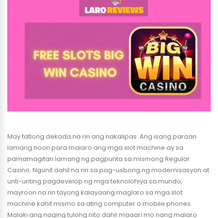
May tatlong dekada na rin ang nakalipas. Ang isang paraan
lamang noon para malaro ang mga slot machine ay sa
pamamagitan lamang ng pagpunta sa mismong Regular
Casino. Ngunit dahil na rin sa pag-usbong ng modernisasyon at
unti-unting pagdevelop ng mga teknolohiya sa mundo,
mayroon na rin tayong kalayaang maglaro sa mga slot
machine kahit mismo sa ating computer o mobile phones.
Malaki ang naging tulong nito dahil maaari mo nang malaro