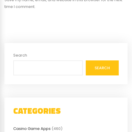
time I comment.
Search
SEARCH
CATEGORIES
Casino Game Apps
(460)