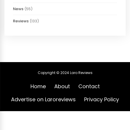
News
(55)
Reviews
(133)
Copyright © 2024 Laro Reviews
Home
About
Contact
Advertise on Laroreviews
Privacy Policy