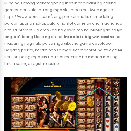
kung nais mong makatagpo ng iba’t ibang klase ng casino
games, partikular na ang mga slot machine. Ayon nga sa
https://www.bonus.com/
, ang pinakamabilis at madaling
paraan upang makapaglaro ng slot game ay ang maghanap
nito sa internet. Sa oras kasi na gawin mo ito, bubungad sa iyo
ang iba’t ibang klase ng online
free slots big win casino
na
maaaring nagmula pa sa mga sikat na game developer.
Dagdag pa rito, karamihan sa mga slot machine na ito ay free
version pa ng mga sikat na slot machine na maaari mo ring
laruin sa mga regular casino.