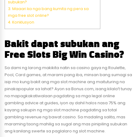
subukan?
3.
Maaari ka nga bang kumita ng pera sa
mga free slot online?
4.
Konklusyon
Bakit dapat subukan ang
Free Slots Big Win Casino?
Sa dami ng larong makikita natin sa casino gaya ng Roulette,
Pool, Card games, at marami pang iba, minsan bang sumagi sa
isip mo kung bakit ang mga slot machine ang maituturing na
pinakapopular sa lahat? Ayon sa
Bonus.com
, isang kilala’t tunay
na mapagkakatiwalaan pagdating sa mga legal online
gambling advice at guides, iyon ay dahil halos nasa 75% ang
kayang sakupin ng mga slot machine pagdating sa total
gambling revenue ng bawat casino. Sa madaling salita, mas
maraming taong mahilig sa sugal ang mas pinipiling subukan
ang kanilang swerte sa paglalaro ng slot machine.