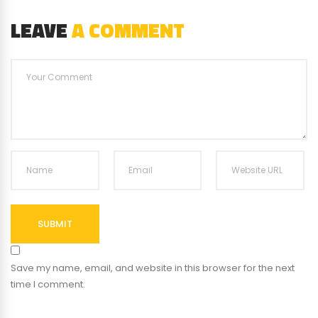
LEAVE
A COMMENT
SUBMIT
Save my name, email, and website in this browser for the next
time I comment.