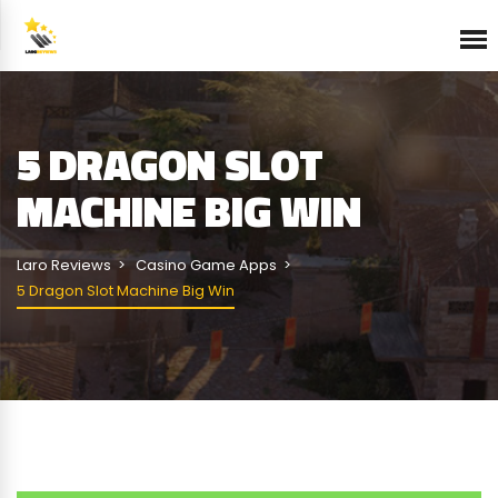
5 DRAGON SLOT
MACHINE BIG WIN
Laro Reviews
Casino Game Apps
5 Dragon Slot Machine Big Win