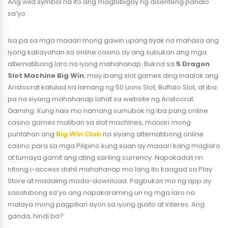
Ang wild symbol na ito ang magbibigay ng disenteng panalo
sa’yo.
Isa pa sa mga maaari mong gawin upang tiyak na mahasa ang
iyong kakayahan sa online casino ay ang subukan ang mga
alternatibong laro na iyong mahahanap. Bukod sa
5 Dragon
Slot Machine Big Win
, may ibang slot games ding inaalok ang
Aristocrat katulad na lamang ng 50 Lions Slot, Buffalo Slot, at iba
pa na siyang mahahanap lahat sa website ng Aristocrat
Gaming. Kung nais mo namang sumubok ng iba pang online
casino games maliban sa slot machines, maaari mong
puntahan ang
Big Win Club
na siyang alternatibong online
casino para sa mga Pilipino kung saan ay maaari kang maglaro
at tumaya gamit ang ating sariling currency. Napakadali rin
nitong i-access dahil mahahanap mo lang ito kaagad sa Play
Store at madaling mada-download. Pagbukas mo ng app ay
sasalubong sa’yo ang napakaraming uri ng mga laro na
malaya mong pagpilian ayon sa iyong gusto at interes. Ang
ganda, hindi ba?