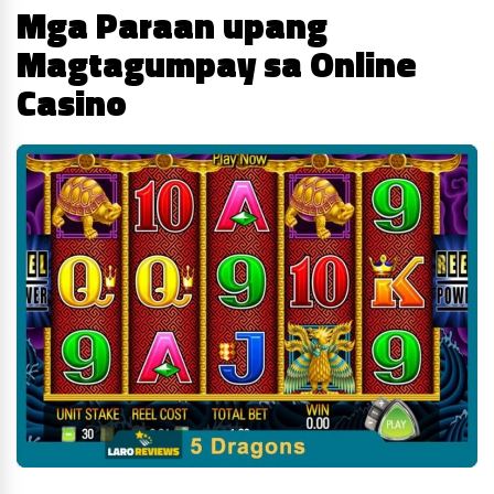
Mga Paraan upang
Magtagumpay sa Online
Casino