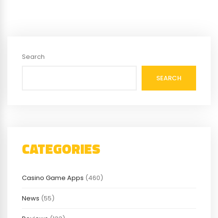
Search
SEARCH
CATEGORIES
Casino Game Apps
(460)
News
(55)