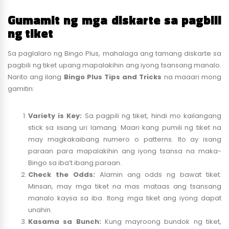
Gumamit ng mga diskarte sa pagbili
ng tiket
Sa paglalaro ng Bingo Plus, mahalaga ang tamang diskarte sa
pagbili ng tiket upang mapalakihin ang iyong tsansang manalo.
Narito ang ilang
Bingo Plus Tips and Tricks
na maaari mong
gamitin:
Variety is Key:
Sa pagpili ng tiket, hindi mo kailangang
stick sa iisang uri lamang. Maari kang pumili ng tiket na
may magkakaibang numero o patterns. Ito ay isang
paraan para mapalakihin ang iyong tsansa na maka-
Bingo sa iba’t ibang paraan.
Check the Odds:
Alamin ang odds ng bawat tiket.
Minsan, may mga tiket na mas mataas ang tsansang
manalo kaysa sa iba. Itong mga tiket ang iyong dapat
unahin.
Kasama sa Bunch:
Kung mayroong bundok ng tiket,