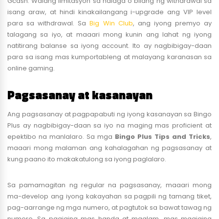
Gcash. Walang limitasyon sa halaga o bilang ng withdrawal sa
isang araw, at hindi kinakailangang i-upgrade ang VIP level
para sa withdrawal. Sa
Big Win Club
, ang iyong premyo ay
talagang sa iyo, at maaari mong kunin ang lahat ng iyong
natitirang balanse sa iyong account. Ito ay nagbibigay-daan
para sa isang mas kumportableng at malayang karanasan sa
online gaming.
Pagsasanay at kasanayan
Ang pagsasanay at pagpapabuti ng iyong kasanayan sa Bingo
Plus ay nagbibigay-daan sa iyo na maging mas proficient at
epektibo na manlalaro. Sa mga
Bingo Plus Tips and Tricks
,
maaari mong malaman ang kahalagahan ng pagsasanay at
kung paano ito makakatulong sa iyong paglalaro.
Sa pamamagitan ng regular na pagsasanay, maaari mong
ma-develop ang iyong kakayahan sa pagpili ng tamang tiket,
pag-aarrange ng mga numero, at pagtutok sa bawat tawag ng
numero. Sa pagiging mas handa at maalam, mas magiging