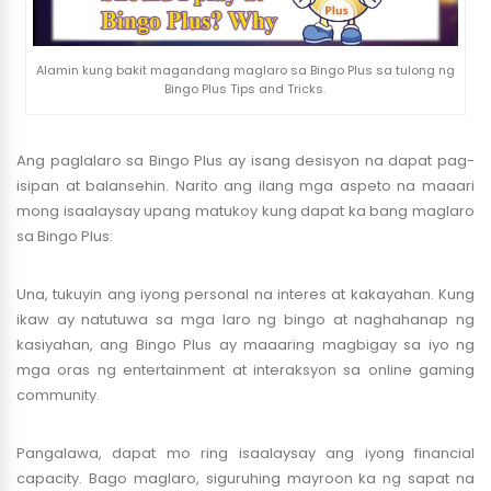
Alamin kung bakit magandang maglaro sa Bingo Plus sa tulong ng
Bingo Plus Tips and Tricks.
Ang paglalaro sa Bingo Plus ay isang desisyon na dapat pag-
isipan at balansehin. Narito ang ilang mga aspeto na maaari
mong isaalaysay upang matukoy kung dapat ka bang maglaro
sa Bingo Plus:
Una, tukuyin ang iyong personal na interes at kakayahan. Kung
ikaw ay natutuwa sa mga laro ng bingo at naghahanap ng
kasiyahan, ang Bingo Plus ay maaaring magbigay sa iyo ng
mga oras ng entertainment at interaksyon sa online gaming
community.
Pangalawa, dapat mo ring isaalaysay ang iyong financial
capacity. Bago maglaro, siguruhing mayroon ka ng sapat na