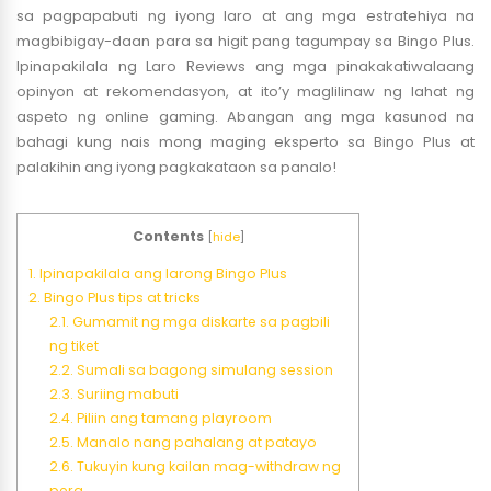
sa pagpapabuti ng iyong laro at ang mga estratehiya na
magbibigay-daan para sa higit pang tagumpay sa Bingo Plus.
Ipinapakilala ng Laro Reviews ang mga pinakakatiwalaang
opinyon at rekomendasyon, at ito’y maglilinaw ng lahat ng
aspeto ng online gaming. Abangan ang mga kasunod na
bahagi kung nais mong maging eksperto sa Bingo Plus at
palakihin ang iyong pagkakataon sa panalo!
Contents
[
hide
]
1.
Ipinapakilala ang larong Bingo Plus
2.
Bingo Plus tips at tricks
2.1.
Gumamit ng mga diskarte sa pagbili
ng tiket
2.2.
Sumali sa bagong simulang session
2.3.
Suriing mabuti
2.4.
Piliin ang tamang playroom
2.5.
Manalo nang pahalang at patayo
2.6.
Tukuyin kung kailan mag-withdraw ng
pera