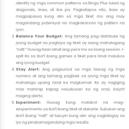
identify ng mga common patterns sa Bingo Plus tulad ng
diagonals, lines, at iba pa. Pagkatapos nito, ikaw ay
magpapasya kung alin sa mga tiket mo ang may
magandang potensyal na magkakaroon ng pattern na
iyon.
Balance Your Budget:
Ang tamang pag-distribute ng
iyong budget sa pagtaya ng tiket ay isang mahalagang
“natf.” Huwag ilaan lahat ang pera mo sa iisang session. I-
split ito sa iba’t ibang games o tiket para hindi malubos
ang iyong budget.
Stay Alert:
Ang pagsunod sa mga tawag ng mga
numero at ang tamang pagtsek sa iyong mga tiket ay
mahalaga upang hindi ka magkamali. Ito ay nagiging
mas mahirap kapag nauubusan ka ng oras, kaya’t
maging alerto.
Experiment:
Huwag kang matakot na mag-
eksperimento sa iba’t ibang tiket at diskarte. Subukan ang
iba’t ibang “natf” at tukuyin kung alin ang nagbibigay sa
iyo ng pinakamagandang mga resulta.