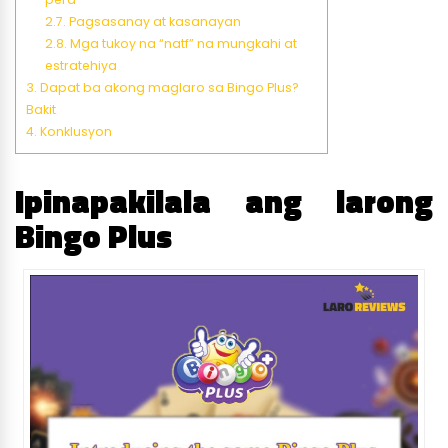
2.7.
Pagsasanay at kasanayan
2.8.
Mga tukoy na “natf” na mungkahi at
estratehiya
3.
Dapat ba akong maglaro sa Bingo Plus?
Bakit
4.
Konklusyon
Ipinapakilala ang larong
Bingo Plus