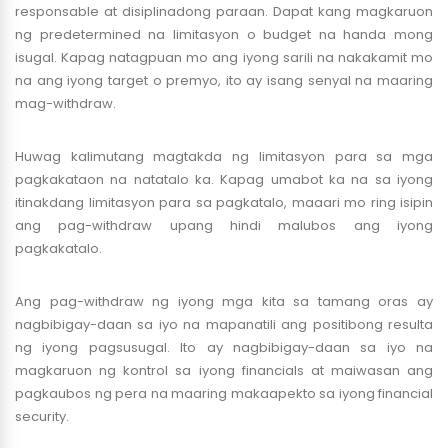
responsable at disiplinadong paraan. Dapat kang magkaruon
ng predetermined na limitasyon o budget na handa mong
isugal. Kapag natagpuan mo ang iyong sarili na nakakamit mo
na ang iyong target o premyo, ito ay isang senyal na maaring
mag-withdraw.
Huwag kalimutang magtakda ng limitasyon para sa mga
pagkakataon na natatalo ka. Kapag umabot ka na sa iyong
itinakdang limitasyon para sa pagkatalo, maaari mo ring isipin
ang pag-withdraw upang hindi malubos ang iyong
pagkakatalo.
Ang pag-withdraw ng iyong mga kita sa tamang oras ay
nagbibigay-daan sa iyo na mapanatili ang positibong resulta
ng iyong pagsusugal. Ito ay nagbibigay-daan sa iyo na
magkaruon ng kontrol sa iyong financials at maiwasan ang
pagkaubos ng pera na maaring makaapekto sa iyong financial
security.