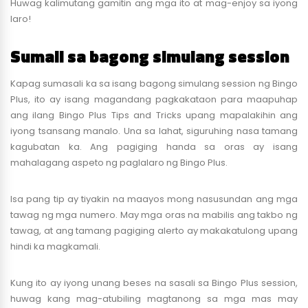
Huwag kalimutang gamitin ang mga ito at mag-enjoy sa iyong
laro!
Sumali sa bagong simulang session
Kapag sumasali ka sa isang bagong simulang session ng Bingo
Plus, ito ay isang magandang pagkakataon para maapuhap
ang ilang Bingo Plus Tips and Tricks upang mapalakihin ang
iyong tsansang manalo. Una sa lahat, siguruhing nasa tamang
kagubatan ka. Ang pagiging handa sa oras ay isang
mahalagang aspeto ng paglalaro ng Bingo Plus.
Isa pang tip ay tiyakin na maayos mong nasusundan ang mga
tawag ng mga numero. May mga oras na mabilis ang takbo ng
tawag, at ang tamang pagiging alerto ay makakatulong upang
hindi ka magkamali.
Kung ito ay iyong unang beses na sasali sa Bingo Plus session,
huwag kang mag-atubiling magtanong sa mga mas may