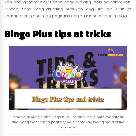
kanilang gaming experience nang walang labis na kahirapan.
Huwag nang mag-atubiling subukan ang Big Win Club at
samantalahin ang mga pagkakataon na manalo nang malaki.
Bingo Plus tips at tricks
Basahin at sundin ang Bingo Plus Tips and Tricks para mapataas
ang iyong tsansa nga pagkapanalo at makakuha ng malalaking
papremyo.