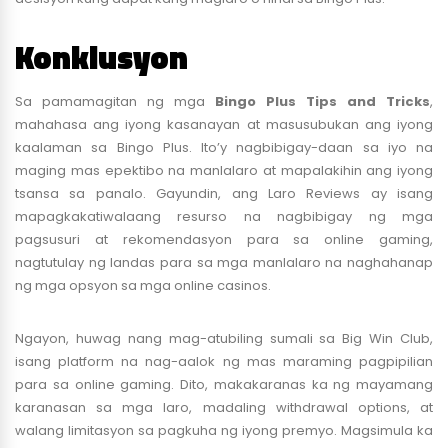
Konklusyon
Sa pamamagitan ng mga
Bingo Plus Tips and Tricks
,
mahahasa ang iyong kasanayan at masusubukan ang iyong
kaalaman sa Bingo Plus. Ito’y nagbibigay-daan sa iyo na
maging mas epektibo na manlalaro at mapalakihin ang iyong
tsansa sa panalo. Gayundin, ang Laro Reviews ay isang
mapagkakatiwalaang resurso na nagbibigay ng mga
pagsusuri at rekomendasyon para sa online gaming,
nagtutulay ng landas para sa mga manlalaro na naghahanap
ng mga opsyon sa mga online casinos.
Ngayon, huwag nang mag-atubiling sumali sa Big Win Club,
isang platform na nag-aalok ng mas maraming pagpipilian
para sa online gaming. Dito, makakaranas ka ng mayamang
karanasan sa mga laro, madaling withdrawal options, at
walang limitasyon sa pagkuha ng iyong premyo. Magsimula ka