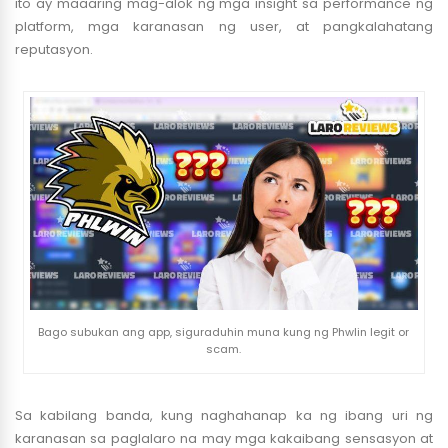
ito ay maaaring mag-alok ng mga insight sa performance ng
platform, mga karanasan ng user, at pangkalahatang
reputasyon.
Bago subukan ang app, siguraduhin muna kung ng Phwlin legit or
scam.
Sa kabilang banda, kung naghahanap ka ng ibang uri ng
karanasan sa paglalaro na may mga kakaibang sensasyon at