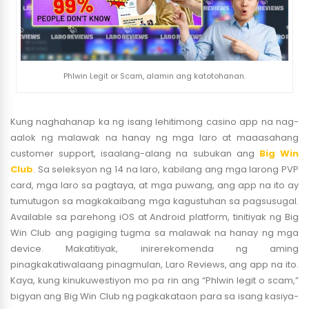
Phlwin Legit or Scam, alamin ang katotohanan.
Kung naghahanap ka ng isang lehitimong casino app na nag-
aalok ng malawak na hanay ng mga laro at maaasahang
customer support, isaalang-alang na subukan ang
Big Win
Club
. Sa seleksyon ng 14 na laro, kabilang ang mga larong PVP
card, mga laro sa pagtaya, at mga puwang, ang app na ito ay
tumutugon sa magkakaibang mga kagustuhan sa pagsusugal.
Available sa parehong iOS at Android platform, tinitiyak ng Big
Win Club ang pagiging tugma sa malawak na hanay ng mga
device. Makatitiyak, inirerekomenda ng aming
pinagkakatiwalaang pinagmulan, Laro Reviews, ang app na ito.
Kaya, kung kinukuwestiyon mo pa rin ang “Phlwin legit o scam,”
bigyan ang Big Win Club ng pagkakataon para sa isang kasiya-