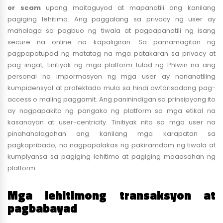
or scam
upang maitaguyod at mapanatili ang kanilang
pagiging lehitimo. Ang paggalang sa privacy ng user ay
mahalaga sa pagbuo ng tiwala at pagpapanatili ng isang
secure na online na kapaligiran. Sa pamamagitan ng
pagpapatupad ng matatag na mga patakaran sa privacy at
pag-iingat, tinitiyak ng mga platform tulad ng Phlwin na ang
personal na impormasyon ng mga user ay nananatiling
kumpidensyal at protektado mula sa hindi awtorisadong pag-
access o maling paggamit. Ang paninindigan sa prinsipyong ito
ay nagpapakita ng pangako ng platform sa mga etikal na
kasanayan at user-centricity. Tinitiyak nito sa mga user na
pinahahalagahan ang kanilang mga karapatan sa
pagkapribado, na nagpapalakas ng pakiramdam ng tiwala at
kumpiyansa sa pagiging lehitimo at pagiging maaasahan ng
platform.
Mga lehitimong transaksyon at
pagbabayad