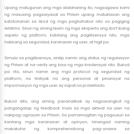
Upang matugunan ang mga alalahaning ito, nagsagawa kami
ng masusing pagsisiyasat sa Phlwin upang matuklasan ang
katotohanan sa likod ng mga paghahabol nito sa pagiging
lehitimo. Sinuri ng aming team ng mga eksperto ang iba’t ibang
aspeto ng platform, kabilang ang paglilisensya nito, mga
hakbang sa seguridad, karanasan ng user, at higit pa.
Simula sa paglilisensya, sinilip namin ang status ng regulasyon
ng Phlwin at na-verify ang bisa ng mga kredensyal nito. Bukod
pa rito, sinuri namin ang mga protocol ng seguridad ng
platform, na tinitiyak na ang personal at pinansyal na
impormasyon ng mga user ay sapat na protektado.
Bukod dito, ang aming pananaliksik ay nagsasangkot ng
pangangalap ng feedback mula sa mga aktwal na user na
nakipag-ugnayan sa Phlwin. Sa pamamagitan ng pagsusuri sa
kanilang mga karanasan at opinyon, hinangad naming
makakuha ng komprehensibong pag-unawa sa