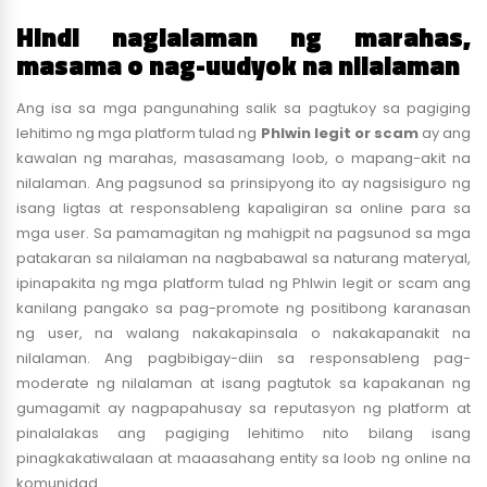
Hindi naglalaman ng marahas,
masama o nag-uudyok na nilalaman
Ang isa sa mga pangunahing salik sa pagtukoy sa pagiging
lehitimo ng mga platform tulad ng
Phlwin legit or scam
ay ang
kawalan ng marahas, masasamang loob, o mapang-akit na
nilalaman. Ang pagsunod sa prinsipyong ito ay nagsisiguro ng
isang ligtas at responsableng kapaligiran sa online para sa
mga user. Sa pamamagitan ng mahigpit na pagsunod sa mga
patakaran sa nilalaman na nagbabawal sa naturang materyal,
ipinapakita ng mga platform tulad ng Phlwin legit or scam ang
kanilang pangako sa pag-promote ng positibong karanasan
ng user, na walang nakakapinsala o nakakapanakit na
nilalaman. Ang pagbibigay-diin sa responsableng pag-
moderate ng nilalaman at isang pagtutok sa kapakanan ng
gumagamit ay nagpapahusay sa reputasyon ng platform at
pinalalakas ang pagiging lehitimo nito bilang isang
pinagkakatiwalaan at maaasahang entity sa loob ng online na
komunidad.