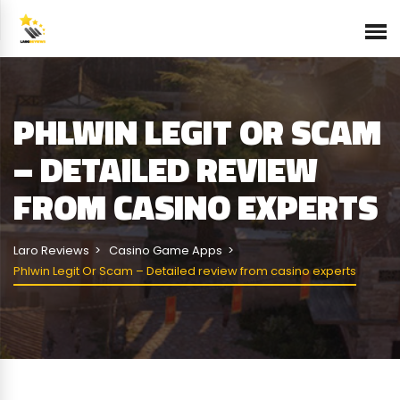
PHLWIN LEGIT OR SCAM
– DETAILED REVIEW
FROM CASINO EXPERTS
Laro Reviews
Casino Game Apps
Phlwin Legit Or Scam – Detailed review from casino experts