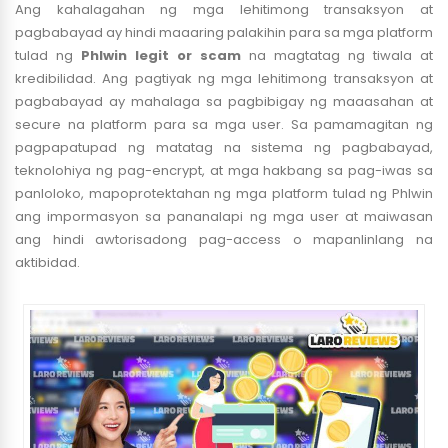
Ang kahalagahan ng mga lehitimong transaksyon at
pagbabayad ay hindi maaaring palakihin para sa mga platform
tulad ng
Phlwin legit or scam
na magtatag ng tiwala at
kredibilidad. Ang pagtiyak ng mga lehitimong transaksyon at
pagbabayad ay mahalaga sa pagbibigay ng maaasahan at
secure na platform para sa mga user. Sa pamamagitan ng
pagpapatupad ng matatag na sistema ng pagbabayad,
teknolohiya ng pag-encrypt, at mga hakbang sa pag-iwas sa
panloloko, mapoprotektahan ng mga platform tulad ng Phlwin
ang impormasyon sa pananalapi ng mga user at maiwasan
ang hindi awtorisadong pag-access o mapanlinlang na
aktibidad.