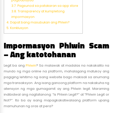
pagbabayad
3.7.
Pagsunod sa patakaran sa app store
3.8.
Transparency at kumpletong
impormasyon
4.
Dapat bang masubukan ang Phlwin?
5.
Konklusyon
Impormasyon Phlwin Scam
– Ang katotohanan
Legit ba ang
Phlwin
? Sa malawak at madalas na nakakalito na
mundo ng mga online na platform, mahalagang matukoy ang
pagiging lehitimo ng isang website bago makisali sa anumang
mga transaksyon. Ang isang ganoong platform na nakakuha ng
atensyon ng mga gumagamit ay ang Phlwin legit. Maraming
indibidwal ang nagtatanong: “Is Phlwin Legit?” at “Phlwin Legit or
Not?”. Ito ba ay isang mapagkakatiwalaang platform upang
mamuhunan ng oras at pera?