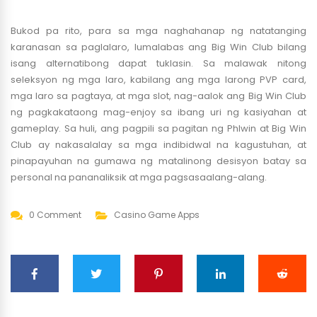
Bukod pa rito, para sa mga naghahanap ng natatanging
karanasan sa paglalaro, lumalabas ang Big Win Club bilang
isang alternatibong dapat tuklasin. Sa malawak nitong
seleksyon ng mga laro, kabilang ang mga larong PVP card,
mga laro sa pagtaya, at mga slot, nag-aalok ang Big Win Club
ng pagkakataong mag-enjoy sa ibang uri ng kasiyahan at
gameplay. Sa huli, ang pagpili sa pagitan ng Phlwin at Big Win
Club ay nakasalalay sa mga indibidwal na kagustuhan, at
pinapayuhan na gumawa ng matalinong desisyon batay sa
personal na pananaliksik at mga pagsasaalang-alang.
0 Comment
Casino Game Apps