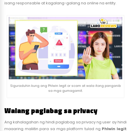
isang responsable at kagalang-galang na online na entity.
Siguraduhin kung ang Phlwin legit or scam at wala itong panganib
sa mga gumagamit.
Walang paglabag sa privacy
Ang kahalagahan ng hindi paglabag sa privacy ng user ay hindi
maaaring maliitin para sa mga platform tulad ng
Phlwin legit