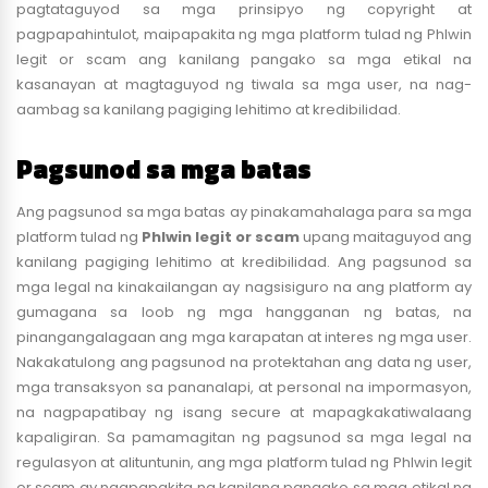
pagtataguyod sa mga prinsipyo ng copyright at
pagpapahintulot, maipapakita ng mga platform tulad ng Phlwin
legit or scam ang kanilang pangako sa mga etikal na
kasanayan at magtaguyod ng tiwala sa mga user, na nag-
aambag sa kanilang pagiging lehitimo at kredibilidad.
Pagsunod sa mga batas
Ang pagsunod sa mga batas ay pinakamahalaga para sa mga
platform tulad ng
Phlwin legit or scam
upang maitaguyod ang
kanilang pagiging lehitimo at kredibilidad. Ang pagsunod sa
mga legal na kinakailangan ay nagsisiguro na ang platform ay
gumagana sa loob ng mga hangganan ng batas, na
pinangangalagaan ang mga karapatan at interes ng mga user.
Nakakatulong ang pagsunod na protektahan ang data ng user,
mga transaksyon sa pananalapi, at personal na impormasyon,
na nagpapatibay ng isang secure at mapagkakatiwalaang
kapaligiran. Sa pamamagitan ng pagsunod sa mga legal na
regulasyon at alituntunin, ang mga platform tulad ng Phlwin legit
or scam ay nagpapakita ng kanilang pangako sa mga etikal na