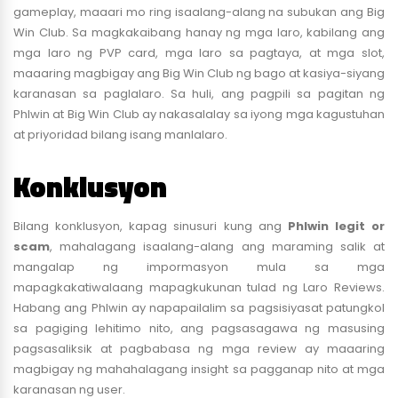
gameplay, maaari mo ring isaalang-alang na subukan ang Big
Win Club. Sa magkakaibang hanay ng mga laro, kabilang ang
mga laro ng PVP card, mga laro sa pagtaya, at mga slot,
maaaring magbigay ang Big Win Club ng bago at kasiya-siyang
karanasan sa paglalaro. Sa huli, ang pagpili sa pagitan ng
Phlwin at Big Win Club ay nakasalalay sa iyong mga kagustuhan
at priyoridad bilang isang manlalaro.
Konklusyon
Bilang konklusyon, kapag sinusuri kung ang
Phlwin legit or
scam
, mahalagang isaalang-alang ang maraming salik at
mangalap ng impormasyon mula sa mga
mapagkakatiwalaang mapagkukunan tulad ng Laro Reviews.
Habang ang Phlwin ay napapailalim sa pagsisiyasat patungkol
sa pagiging lehitimo nito, ang pagsasagawa ng masusing
pagsasaliksik at pagbabasa ng mga review ay maaaring
magbigay ng mahahalagang insight sa pagganap nito at mga
karanasan ng user.