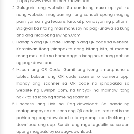
;https://www.mwinph.com/download
Galugarin ang website: Sa sandaling nasa opisyal ka
nang website, maglaan ng ilang sandali upang maging
pamilyar sa mga feature, laro, at promosyon ng platform.
Bibigyan ka nito ng mas mahusay na pag-unawa sa kung
ano ang iniaalok ng Bwinph.Com.
Hanapin ang QR Code: Hanapin ang QR code sa website.
Karaniwan itong ipinapakita nang kitang-kita, at maaari
mong makita ito sa homepage o isang nakalaang pahina
ng pag-download.
I-scan ang QR Code: Gamit ang iyong smartphone o
tablet, buksan ang QR code scanner o camera app.
Ihanay ang scanner sa QR code na ipinapakita sa
website ng Bwinph Com, na tinitiyak na malinaw itong
nakikita sa loob ng frame ng scanner.
I-access ang Link sa Pag-download: Sa sandaling
matagumpay na na-scan ang QR code, ire-redirect ka sa
pahina ng pag-download o ipo-prompt na direktang i-
download ang app. Sundin ang mga tagubilin sa screen
upang magpatuloy sa pag-download.