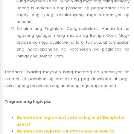
kung mayroon ka na. Sundin ang mga tagubiling ibinigay
upang kumpletuhin ang proseso ng pagpaparehistro o
ilagay ang iyong kasalukuyang mga kredensyal ng
account.
Simulan ang Paglalaro: Congratulations! Handa ka na
ngayong galugarin ang mundo ng Bwinph Com. Mag-
browse sa mga available na laro, tumaya, at tamasahin
ang nakakapanabik na karanasan sa paglalaro na
ibinigay ng Bwinph Com.
Tandaan: Tiyaking mayroon kang matatag na koneksyon sa
internet sa panahon ng proseso ng pag-download at pag-
install upang maiwasan ang anumang mga pagkaantala.
Tingnan ang higit pa:
Bwinph com login – Is it safe to log in at Bwinph for
users?
Bwinph.com register – Instructions on how to