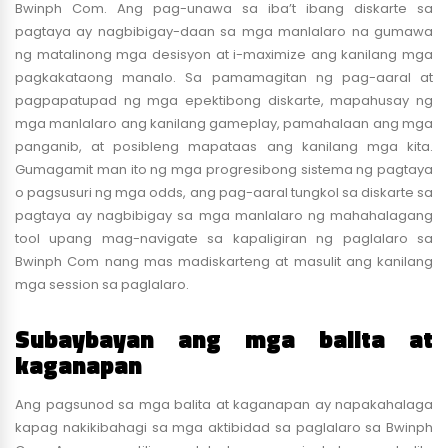
Bwinph Com. Ang pag-unawa sa iba’t ibang diskarte sa
pagtaya ay nagbibigay-daan sa mga manlalaro na gumawa
ng matalinong mga desisyon at i-maximize ang kanilang mga
pagkakataong manalo. Sa pamamagitan ng pag-aaral at
pagpapatupad ng mga epektibong diskarte, mapahusay ng
mga manlalaro ang kanilang gameplay, pamahalaan ang mga
panganib, at posibleng mapataas ang kanilang mga kita.
Gumagamit man ito ng mga progresibong sistema ng pagtaya
o pagsusuri ng mga odds, ang pag-aaral tungkol sa diskarte sa
pagtaya ay nagbibigay sa mga manlalaro ng mahahalagang
tool upang mag-navigate sa kapaligiran ng paglalaro sa
Bwinph Com nang mas madiskarteng at masulit ang kanilang
mga session sa paglalaro.
Subaybayan ang mga balita at
kaganapan
Ang pagsunod sa mga balita at kaganapan ay napakahalaga
kapag nakikibahagi sa mga aktibidad sa paglalaro sa Bwinph