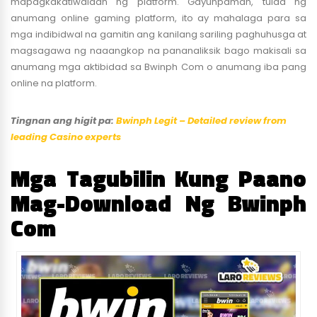
mapagkakatiwalaan ng platform. Gayunpaman, tulad ng
anumang online gaming platform, ito ay mahalaga para sa
mga indibidwal na gamitin ang kanilang sariling paghuhusga at
magsagawa ng naaangkop na pananaliksik bago makisali sa
anumang mga aktibidad sa Bwinph Com o anumang iba pang
online na platform.
Tingnan ang higit pa:
Bwinph Legit – Detailed review from
leading Casino experts
Mga Tagubilin Kung Paano
Mag-Download Ng Bwinph
Com