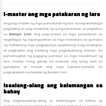
I-master ang mga patakaran ng laro
Ang pag-master ng mga panuntunan ng laro ay napakahalaga
pagdating sa pag-maximize ng iyong karanasan sa paglalaro
sa
Bwinph Com
. Ang pag-unawa sa mga panuntunan ay
nagbibigay ng kapangyarihan sa mga manlalaro na gumawa
ng matalinong mga pagpapasya, epektibong mag-strategize,
at pagbutihin ang kanilang mga pagkakataong manalo. Sa
pamamagitan ng pagiging pamilyar sa mga masalimuot ng
laro, maaari mong ganap na isawsaw ang iyong sarili sa
gameplay at masulit ang mga kapana-panabik na
pagkakataon na iniaalok ng Bwinph Com.
Isaalang-alang ang kalamangan sa
bahay
Ang pagsasaalang-alang sa kalamangan sa bahay ay