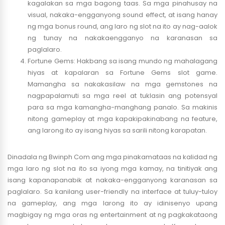
kagalakan sa mga bagong taas. Sa mga pinahusay na
visual, nakaka-engganyong sound effect, at isang hanay
ng mga bonus round, ang laro ng slot na ito ay nag-aalok
ng tunay na nakakaengganyo na karanasan sa
paglalaro.
Fortune Gems: Hakbang sa isang mundo ng mahalagang
hiyas at kapalaran sa Fortune Gems slot game.
Mamangha sa nakakasilaw na mga gemstones na
nagpapalamuti sa mga reel at tuklasin ang potensyal
para sa mga kamangha-manghang panalo. Sa makinis
nitong gameplay at mga kapakipakinabang na feature,
ang larong ito ay isang hiyas sa sarili nitong karapatan.
Dinadala ng Bwinph Com ang mga pinakamataas na kalidad ng
mga laro ng slot na ito sa iyong mga kamay, na tinitiyak ang
isang kapanapanabik at nakaka-engganyong karanasan sa
paglalaro. Sa kanilang user-friendly na interface at tuluy-tuloy
na gameplay, ang mga larong ito ay idinisenyo upang
magbigay ng mga oras ng entertainment at ng pagkakataong