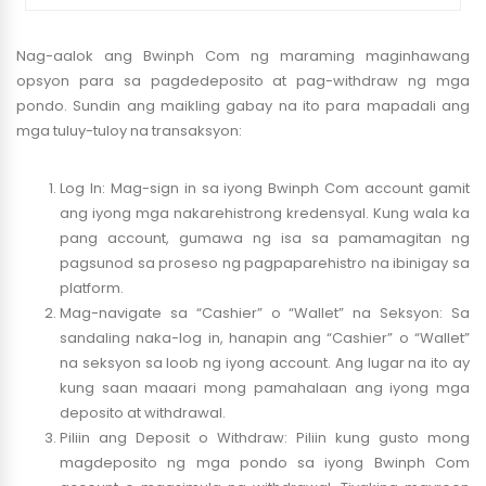
Nag-aalok ang Bwinph Com ng maraming maginhawang
opsyon para sa pagdedeposito at pag-withdraw ng mga
pondo. Sundin ang maikling gabay na ito para mapadali ang
mga tuluy-tuloy na transaksyon:
Log In: Mag-sign in sa iyong Bwinph Com account gamit
ang iyong mga nakarehistrong kredensyal. Kung wala ka
pang account, gumawa ng isa sa pamamagitan ng
pagsunod sa proseso ng pagpaparehistro na ibinigay sa
platform.
Mag-navigate sa “Cashier” o “Wallet” na Seksyon: Sa
sandaling naka-log in, hanapin ang “Cashier” o “Wallet”
na seksyon sa loob ng iyong account. Ang lugar na ito ay
kung saan maaari mong pamahalaan ang iyong mga
deposito at withdrawal.
Piliin ang Deposit o Withdraw: Piliin kung gusto mong
magdeposito ng mga pondo sa iyong Bwinph Com