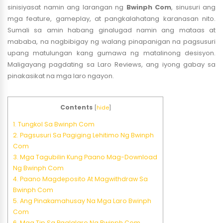
sinisiyasat namin ang larangan ng
Bwinph Com
, sinusuri ang
mga feature, gameplay, at pangkalahatang karanasan nito.
Sumali sa amin habang ginalugad namin ang mataas at
mababa, na nagbibigay ng walang pinapanigan na pagsusuri
upang matulungan kang gumawa ng matalinong desisyon.
Maligayang pagdating sa Laro Reviews, ang iyong gabay sa
pinakasikat na mga laro ngayon.
Contents
[
hide
]
1.
Tungkol Sa Bwinph Com
2.
Pagsusuri Sa Pagiging Lehitimo Ng Bwinph
Com
3.
Mga Tagubilin Kung Paano Mag-Download
Ng Bwinph Com
4.
Paano Magdeposito At Magwithdraw Sa
Bwinph Com
5.
Ang Pinakamahusay Na Mga Laro Bwinph
Com
6.
Mga Tip Sa Paglalaro Ng Bwinph Com