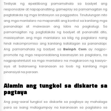
Tinitiyak ng epektibong pamamahala sa badyet ang
responsable at napapanatiling gameplay sa pamamagitan ng
pagtatakda ng mga limitasyon sa paggastos. Tinutulungan nito
ang mga manlalaro na mapanatili ang kontrol sa kanilang mga
pananalapi at maiwasan ang labis na pagkalugi. Sa
pamamagitan ng pagtatakda ng badyet at pananatili dito,
masisiyahan ang mga manlalaro sa kilig ng paglalaro nang
hindi nakompromiso ang kanilang katatagan sa pananalapi.
Ang pamamahala ng badyet sa
Bwinph Com
ay nagpo-
promote ng mga responsableng kasanayan sa paglalaro, na
nagpapahintulot sa mga manlalaro na magkaroon ng kasiya-
siya at balanseng karanasan sa loob ng kanilang mga
pinansiyal na paraan.
Alamin ang tungkol sa diskarte sa
pagtaya
Ang pag-aaral tungkol sa diskarte sa pagtaya ay mahalaga
para sa isang matagumpay na karanasan sa paglalaro sa