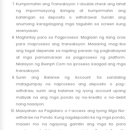
Kumpirmahin ang Transaksyon: I-double check ang lahat
ng impormasyong ibinigay at kumpirmahin ang
kahilingan sa deposito o withdrawal. Sundin ang
anumang karagdagang mga tagubilin sa screen kung
sinenyasan.
Maghintay para sa Pagproseso: Maglaan ng ilang oras
para maproseso ang transaksyon. Maaaring mag-iba
ang tagal depende sa napiling paraan ng pagbabayad
at mga pamamaraan sa pagproseso ng platform.
Nilalayon ng Bwinph Com na iproseso kaagad ang mga
transaksyon.
Suriin ang Balanse ng Account: Sa sandaling
matagumpay na naproseso ang deposito o pag-
withdraw, suriin ang balanse ng iyong account upang
matiyak na ang mga pondo ay na-kredito o na-debit
nang naaayon.
Masiyahan sa Paglalaro o I-access ang Iyong Mga Na-
withdraw na Pondo: Kung nagdeposito ka ng mga pondo,
maaari mo na ngayong gamitin ang mga ito para