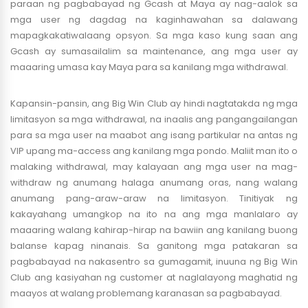
paraan ng pagbabayad ng Gcash at Maya ay nag-aalok sa
mga user ng dagdag na kaginhawahan sa dalawang
mapagkakatiwalaang opsyon. Sa mga kaso kung saan ang
Gcash ay sumasailalim sa maintenance, ang mga user ay
maaaring umasa kay Maya para sa kanilang mga withdrawal.
Kapansin-pansin, ang Big Win Club ay hindi nagtatakda ng mga
limitasyon sa mga withdrawal, na inaalis ang pangangailangan
para sa mga user na maabot ang isang partikular na antas ng
VIP upang ma-access ang kanilang mga pondo. Maliit man ito o
malaking withdrawal, may kalayaan ang mga user na mag-
withdraw ng anumang halaga anumang oras, nang walang
anumang pang-araw-araw na limitasyon. Tinitiyak ng
kakayahang umangkop na ito na ang mga manlalaro ay
maaaring walang kahirap-hirap na bawiin ang kanilang buong
balanse kapag ninanais. Sa ganitong mga patakaran sa
pagbabayad na nakasentro sa gumagamit, inuuna ng Big Win
Club ang kasiyahan ng customer at naglalayong maghatid ng
maayos at walang problemang karanasan sa pagbabayad.