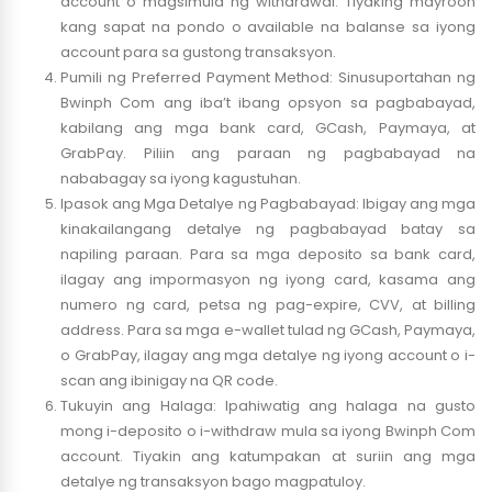
account o magsimula ng withdrawal. Tiyaking mayroon
kang sapat na pondo o available na balanse sa iyong
account para sa gustong transaksyon.
Pumili ng Preferred Payment Method: Sinusuportahan ng
Bwinph Com ang iba’t ibang opsyon sa pagbabayad,
kabilang ang mga bank card, GCash, Paymaya, at
GrabPay. Piliin ang paraan ng pagbabayad na
nababagay sa iyong kagustuhan.
Ipasok ang Mga Detalye ng Pagbabayad: Ibigay ang mga
kinakailangang detalye ng pagbabayad batay sa
napiling paraan. Para sa mga deposito sa bank card,
ilagay ang impormasyon ng iyong card, kasama ang
numero ng card, petsa ng pag-expire, CVV, at billing
address. Para sa mga e-wallet tulad ng GCash, Paymaya,
o GrabPay, ilagay ang mga detalye ng iyong account o i-
scan ang ibinigay na QR code.
Tukuyin ang Halaga: Ipahiwatig ang halaga na gusto
mong i-deposito o i-withdraw mula sa iyong Bwinph Com
account. Tiyakin ang katumpakan at suriin ang mga
detalye ng transaksyon bago magpatuloy.