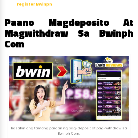
register Bwinph
Paano Magdeposito At
Magwithdraw Sa Bwinph
Com
Basahin ang tamang paraan ng pag-deposit at pag-withdraw sa
Bwinph Com.