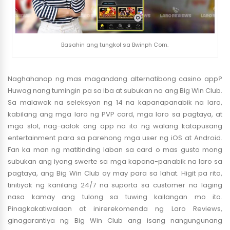
Basahin ang tungkol sa Bwinph Com.
Naghahanap ng mas magandang alternatibong casino app?
Huwag nang tumingin pa sa iba at subukan na ang Big Win Club.
Sa malawak na seleksyon ng 14 na kapanapanabik na laro,
kabilang ang mga laro ng PVP card, mga laro sa pagtaya, at
mga slot, nag-aalok ang app na ito ng walang katapusang
entertainment para sa parehong mga user ng iOS at Android.
Fan ka man ng matitinding laban sa card o mas gusto mong
subukan ang iyong swerte sa mga kapana-panabik na laro sa
pagtaya, ang Big Win Club ay may para sa lahat. Higit pa rito,
tinitiyak ng kanilang 24/7 na suporta sa customer na laging
nasa kamay ang tulong sa tuwing kailangan mo ito.
Pinagkakatiwalaan at inirerekomenda ng Laro Reviews,
ginagarantiya ng Big Win Club ang isang nangungunang