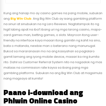
Kung ang hanap mo ay casino games na pang mobile, subukan
ang
Big WIn Club
. Ang Big Win Club ay isang gambling platform
na sinuri at sinubukan na ng Laro Reviews. Nagtatampok ito ng
higit labing apat na iba’t ibang uri ng mga larong casino, mapa-
card games man, betting games, o slots. Mayroon itong user-
friendly na interface kaya maaari itong gamitin ng kahit na sino,
bata o matanda, newbie man o beterano nang manunugal.
Bukod sa mararanasan mo na ang kasiyahan sa paglalaro
gamit lamang ang iyong mobile device, maaari ka ring kumita
rito. Dahil sa Customer Referral System nito na nagaalok ng mas
mataas na commission rate kaysa sa ibang pang mga
gambling platforms. Subukan na ang Big Win Club at magsimula
nang magsaya at kumita!
Paano i-download ang
Phlwin Online Casino