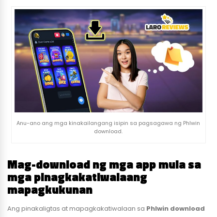
Anu-ano ang mga kinakailangang isipin sa pagsagawa ng Phlwin
download.
Mag-download ng mga app mula sa
mga pinagkakatiwalaang
mapagkukunan
Ang pinakaligtas at mapagkakatiwalaan sa
Phlwin download