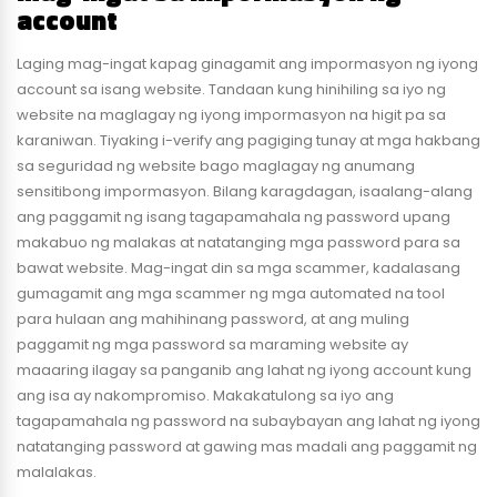
account
Laging mag-ingat kapag ginagamit ang impormasyon ng iyong
account sa isang website. Tandaan kung hinihiling sa iyo ng
website na maglagay ng iyong impormasyon na higit pa sa
karaniwan. Tiyaking i-verify ang pagiging tunay at mga hakbang
sa seguridad ng website bago maglagay ng anumang
sensitibong impormasyon. Bilang karagdagan, isaalang-alang
ang paggamit ng isang tagapamahala ng password upang
makabuo ng malakas at natatanging mga password para sa
bawat website. Mag-ingat din sa mga scammer, kadalasang
gumagamit ang mga scammer ng mga automated na tool
para hulaan ang mahihinang password, at ang muling
paggamit ng mga password sa maraming website ay
maaaring ilagay sa panganib ang lahat ng iyong account kung
ang isa ay nakompromiso. Makakatulong sa iyo ang
tagapamahala ng password na subaybayan ang lahat ng iyong
natatanging password at gawing mas madali ang paggamit ng
malalakas.