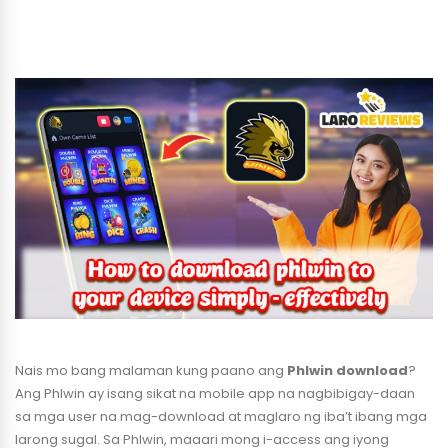
Nais mo bang malaman kung paano ang
Phlwin download
?
Ang Phlwin ay isang sikat na mobile app na nagbibigay-daan
sa mga user na mag-download at maglaro ng iba’t ibang mga
larong sugal. Sa Phlwin, maaari mong i-access ang iyong