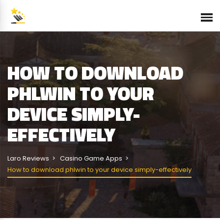
HOW TO DOWNLOAD
PHLWIN TO YOUR
DEVICE SIMPLY-
EFFECTIVELY
Laro Reviews
Casino Game Apps
How to download phlwin to your device simply-effectively