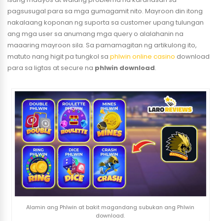
pagsusugal para sa mga gumagamit nito. Mayroon din itong
nakalaang koponan ng suporta sa customer upang tulungan
ang mga user sa anumang mga query o alalahanin na
maaaring mayroon sila. Sa pamamagitan ng artikulong ito,
matuto nang higit pa tungkol sa
phlwin online casino
download
para sa ligtas at secure na
phlwin download
.
Alamin ang Phlwin at bakit magandang subukan ang Phlwin
download.