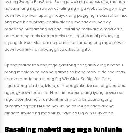
ay ang Google PlayStore. Sa mga walang access dito, mainam
na suriin ang mga review at rating ng mga website bago mag-
download phlwin upang matiyak ang pagiging maaasahan nito.
Ang mga hindi pinagkakatiwalaang mapagkukunan ay
maaaring humantong sa pag-install ng malware o mga virus,
na maaaring makakompromiso sa seguridad at privacy ng
inyong device. Mainam na gamitin an lamang ang mga phlwin
download link na nabanggit sa artikulong ito.
Upang maiwasan ang mga ganitong panganib kung ninanais
mong maglaro ng casino games sa iyong mobile device, mas
irerekomenda namin ang Big Win Club. Sa Big Win Club,
siguradong lehitimo, kilala, at mapagkakatiwalan ang sources
ng pag-download nito. Hindi rin exposed ang iyong device sa
mga potential na virus dahil hindi mo na kinakailangang
gumamit ng apk files na nakukuha online na kadalasang
pinagmumulan ng mga virus. Kaya sa Big Win Club ka na!
Basahing mabuti ang mga tuntunin