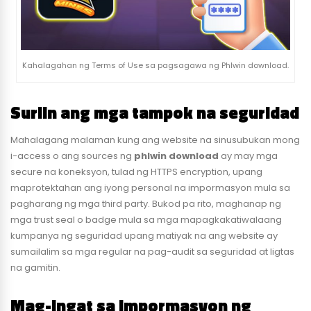
Kahalagahan ng Terms of Use sa pagsagawa ng Phlwin download.
Suriin ang mga tampok na seguridad
Mahalagang malaman kung ang website na sinusubukan mong
i-access o ang sources ng
phlwin download
ay may mga
secure na koneksyon, tulad ng HTTPS encryption, upang
maprotektahan ang iyong personal na impormasyon mula sa
pagharang ng mga third party. Bukod pa rito, maghanap ng
mga trust seal o badge mula sa mga mapagkakatiwalaang
kumpanya ng seguridad upang matiyak na ang website ay
sumailalim sa mga regular na pag-audit sa seguridad at ligtas
na gamitin.
Mag-ingat sa impormasyon ng