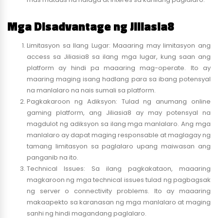
Mga Disadvantage ng Jiliasia8
Limitasyon sa Ilang Lugar: Maaaring may limitasyon ang
access sa Jiliasia8 sa ilang mga lugar, kung saan ang
platform ay hindi pa maaaring mag-operate. Ito ay
maaring maging isang hadlang para sa ibang potensyal
na manlalaro na nais sumali sa platform.
Pagkakaroon ng Adiksyon: Tulad ng anumang online
gaming platform, ang Jiliasia8 ay may potensyal na
magdulot ng adiksyon sa ilang mga manlalaro. Ang mga
manlalaro ay dapat maging responsable at maglagay ng
tamang limitasyon sa paglalaro upang maiwasan ang
panganib na ito.
Technical Issues: Sa ilang pagkakataon, maaaring
magkaroon ng mga technical issues tulad ng pagbagsak
ng server o connectivity problems. Ito ay maaaring
makaapekto sa karanasan ng mga manlalaro at maging
sanhi ng hindi magandang paglalaro.