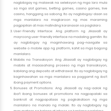
nagbibigay ng malawak na seleksyon ng mga laro mula
sa mga slot games, betting games, casino games, live
casino, hanggang sa sabong. Ito ay nagbibigay-daan sa
mga manlalaro na magkaroon ng mas maraming
pagpipilian at mas matinding karanasan sa paglalaro.
User-Friendly Interface: Ang platform ng Jiliasia8 ay
mayroong user-friendly interface na madaling gamitin. Ito
ay nagbibigay ng maginhawang pag-navigate sa
website o mobile app ng platform, kahit sa mga bagong
manlalaro.
Mabilis na Transaksyon: Ang Jiliasia8 ay nagbibigay ng
mabilis at maaasahang proseso ng mga transaksyon,
kabilang ang deposito at withdrawal. Ito ay nagbibigay ng
kaginhawahan sa mga manlalaro sa paggamit ng iba’t
ibang payment options.
Bonuses at Promotions: Ang Jiliasia8 ay nag-aalok ng
iba’t ibang bonuses at promotions na nagpapalaki sa
bankroll at nagpapataas ng pagkakataon ng mga
manlalaro na manalo ng malaki. Ito ay nagbibigay ng
mas mataas na halaga at interes sa kanilang paglalaro.