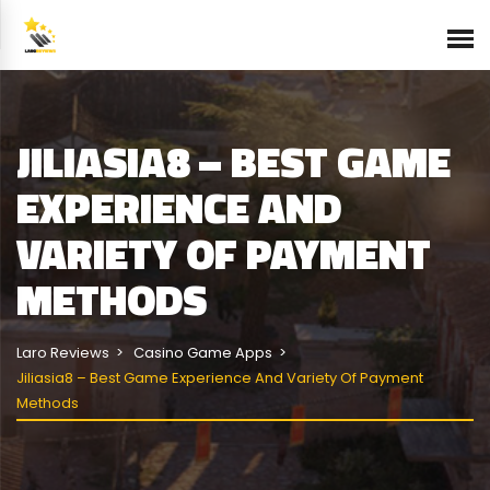
JILIASIA8 – BEST GAME
EXPERIENCE AND
VARIETY OF PAYMENT
METHODS
Laro Reviews
Casino Game Apps
Jiliasia8 – Best Game Experience And Variety Of Payment
Methods