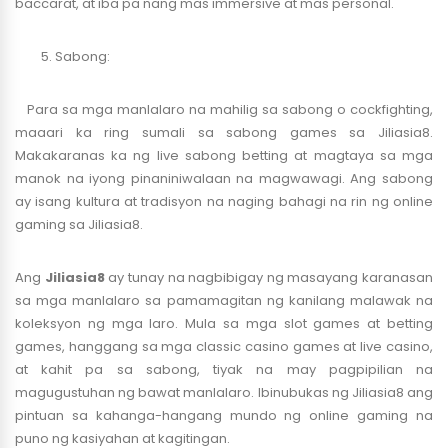
baccarat, at iba pa nang mas immersive at mas personal.
Sabong:
Para sa mga manlalaro na mahilig sa sabong o cockfighting,
maaari ka ring sumali sa sabong games sa Jiliasia8.
Makakaranas ka ng live sabong betting at magtaya sa mga
manok na iyong pinaniniwalaan na magwawagi. Ang sabong
ay isang kultura at tradisyon na naging bahagi na rin ng online
gaming sa Jiliasia8.
Ang
Jiliasia8
ay tunay na nagbibigay ng masayang karanasan
sa mga manlalaro sa pamamagitan ng kanilang malawak na
koleksyon ng mga laro. Mula sa mga slot games at betting
games, hanggang sa mga classic casino games at live casino,
at kahit pa sa sabong, tiyak na may pagpipilian na
magugustuhan ng bawat manlalaro. Ibinubukas ng Jiliasia8 ang
pintuan sa kahanga-hangang mundo ng online gaming na
puno ng kasiyahan at kagitingan.