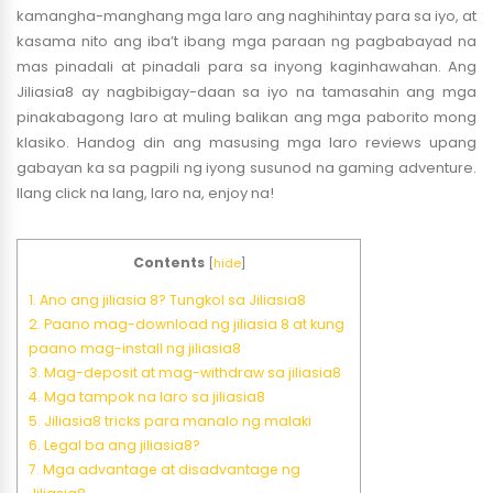
kamangha-manghang mga laro ang naghihintay para sa iyo, at
kasama nito ang iba’t ibang mga paraan ng pagbabayad na
mas pinadali at pinadali para sa inyong kaginhawahan. Ang
Jiliasia8 ay nagbibigay-daan sa iyo na tamasahin ang mga
pinakabagong laro at muling balikan ang mga paborito mong
klasiko. Handog din ang masusing mga laro reviews upang
gabayan ka sa pagpili ng iyong susunod na gaming adventure.
Ilang click na lang, laro na, enjoy na!
Contents
[
hide
]
1.
Ano ang jiliasia 8? Tungkol sa Jiliasia8
2.
Paano mag-download ng jiliasia 8 at kung
paano mag-install ng jiliasia8
3.
Mag-deposit at mag-withdraw sa jiliasia8
4.
Mga tampok na laro sa jiliasia8
5.
Jiliasia8 tricks para manalo ng malaki
6.
Legal ba ang jiliasia8?
7.
Mga advantage at disadvantage ng