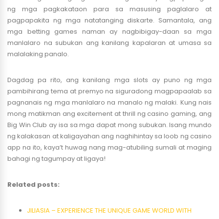
ng mga pagkakataon para sa masusing paglalaro at
pagpapakita ng mga natatanging diskarte. Samantala, ang
mga betting games naman ay nagbibigay-daan sa mga
manlalaro na subukan ang kanilang kapalaran at umasa sa
malalaking panalo.
Dagdag pa rito, ang kanilang mga slots ay puno ng mga
pambihirang tema at premyo na siguradong magpapaalab sa
pagnanais ng mga manlalaro na manalo ng malaki. Kung nais
mong matikman ang excitement at thrill ng casino gaming, ang
Big Win Club ay isa sa mga dapat mong subukan. Isang mundo
ng kalakasan at kaligayahan ang naghihintay sa loob ng casino
app na ito, kaya’t huwag nang mag-atubiling sumali at maging
bahagi ng tagumpay at ligaya!
Related posts:
JILIASIA – EXPERIENCE THE UNIQUE GAME WORLD WITH