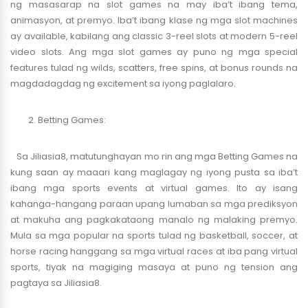
ng masasarap na slot games na may iba’t ibang tema,
animasyon, at premyo. Iba’t ibang klase ng mga slot machines
ay available, kabilang ang classic 3-reel slots at modern 5-reel
video slots. Ang mga slot games ay puno ng mga special
features tulad ng wilds, scatters, free spins, at bonus rounds na
magdadagdag ng excitement sa iyong paglalaro.
Betting Games:
Sa Jiliasia8, matutunghayan mo rin ang mga Betting Games na
kung saan ay maaari kang maglagay ng iyong pusta sa iba’t
ibang mga sports events at virtual games. Ito ay isang
kahanga-hangang paraan upang lumaban sa mga prediksyon
at makuha ang pagkakataong manalo ng malaking premyo.
Mula sa mga popular na sports tulad ng basketball, soccer, at
horse racing hanggang sa mga virtual races at iba pang virtual
sports, tiyak na magiging masaya at puno ng tension ang
pagtaya sa Jiliasia8.