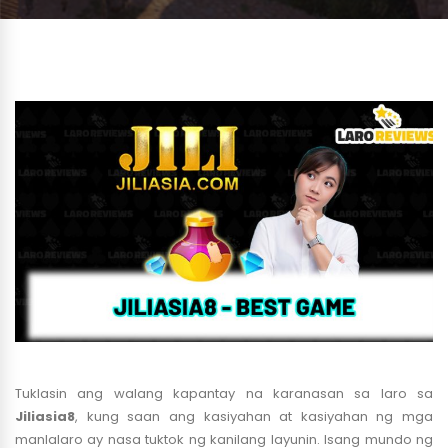
Tuklasin ang walang kapantay na karanasan sa laro sa
Jiliasia8
, kung saan ang kasiyahan at kasiyahan ng mga
manlalaro ay nasa tuktok ng kanilang layunin. Isang mundo ng