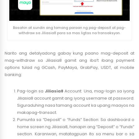
Basahin at sundin ang tamang paraan ng pag-deposit at pag-
withdraw sa Jiliasia8 para sa mas ligtas na transaksyon.
Narito ang detalyadong gabay kung paano mag-deposit at
mag-withdraw sa Jiliasia8 gamit ang iba’t ibang payment
options tulad ng GCash, PayMaya, GrabPay, USDT, at mobile
banking:
Pag-login sa
Jiliasia8
Account:
Una, mag-login sa iyong
Jiliasia8 account gamit ang iyong username at password.
Siguraduhing nasa tamang account ka upang maayos na
makapag-transact.
Pumunta sa “Deposit” o “Funds” Section:
Sa dashboard o
home screen ng Jiliasia8, hanapin ang “Deposit” o “Funds”
section. Karaniwan, matatagpuan ito sa menu bar o sa