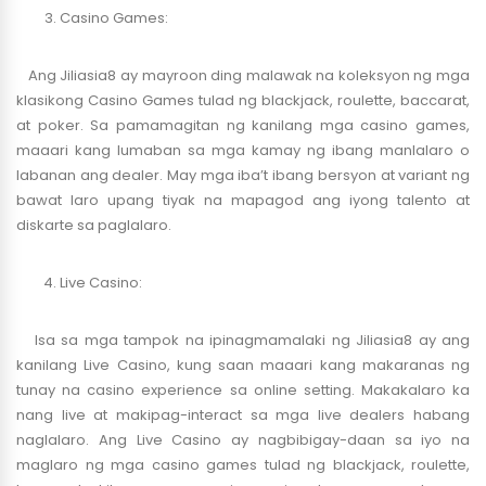
Casino Games:
Ang Jiliasia8 ay mayroon ding malawak na koleksyon ng mga
klasikong Casino Games tulad ng blackjack, roulette, baccarat,
at poker. Sa pamamagitan ng kanilang mga casino games,
maaari kang lumaban sa mga kamay ng ibang manlalaro o
labanan ang dealer. May mga iba’t ibang bersyon at variant ng
bawat laro upang tiyak na mapagod ang iyong talento at
diskarte sa paglalaro.
Live Casino:
Isa sa mga tampok na ipinagmamalaki ng Jiliasia8 ay ang
kanilang Live Casino, kung saan maaari kang makaranas ng
tunay na casino experience sa online setting. Makakalaro ka
nang live at makipag-interact sa mga live dealers habang
naglalaro. Ang Live Casino ay nagbibigay-daan sa iyo na
maglaro ng mga casino games tulad ng blackjack, roulette,