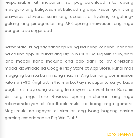
responsable at mapanuri sa pag-download nito upang
masiguro ang kaligtasan at kalidad ng app. I-scan gamit ang
anti-virus software, suriin ang access, at tiyaking kagalang-
galang ang pinagmulan ng APK upang maiwasan ang mga
panganib sa seguridad.
Samantala, kung naghahanap ka ng isa pang kapana-panabik
na casino app, subukan ang Big Win Club! Sa Big Win Club, hindi
lang madali nang makuha ang app dahil ito ay direktang
mada-download sa Google Play Store at App Store, kundi mas
magiging kumita ka rin nang mabilis! Ang kanilang commission
rate na 3-8% (highest in the market) ay mapupunta sa iyo kada
pagbili at mayroong walang limitasyon sa event time. Basahin
din ang mga Laro Reviews upang malaman ang mga
rekomendasyon at feedback mula sa ibang mga gamers.
Magsimula na ngayon at simulan ang iyong bagong casino
gaming experience sa Big Win Club!
Laro Reviews