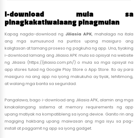
I-download mula sa
pinagkakatiwalaang pinagmulan
Kapag nagda-download ng
Jiliasia APK
, mahalaga na itala
ang mga sumusunod na puntos upang masiguro ang
kaligtasan at tamang proseso ng pagkuha ng app. Una, tiyaking
i-download lamang ang Jiliasia APK mula sa opisyal na website
ng Jiliasia (https://jiliasia.com.ph/) o mula sa mga opisyal na
app stores tulad ng Google Play Store o App Store. Ito ay para
masiguro na ang app na iyong makukuha ay tiyak, lehitimong,
at walang mga banta sa seguridad.
Pangalawa, bago i-download ang Jiliasia APK, alamin ang mga
kinakailangang sistema at memory requirements ng app
upang matiyak na kompatibleng sa iyong device. Ganito rin ang
magiging hakbang upang maiwasan ang mga isyu sa pag-
install at paggamit ng app sa iyong gadget.