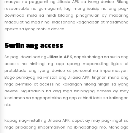
maayos na paggamit ng Jiliasia APK sa iyong device. Bilang
responsable na gumagamit, lagi mong isaisip na ang pag-
download mula sa hindi kilalang pinagmulan ay maaaring
magdulot ng mga hindi inaasahang kaganapan at masamang
epekto sa iyong mobile device.
Suriin ang access
Sa pag-download ng
Jiliasia APK
, napakahalaga na suriin ang
access na hinihingi ng app upang mapanatiling ligtas at
protektado ang iyong device at personal na impormasyon.
Bago pumayag na i-install ang Jiliasia APK, tingnan muna ang
mga permiso at access na kailangan nitong hingin sa iyong
device. Siguraduhin na ang mga hinihinging access ay may
kinalaman sa pagpapatakbo ng app at hindi labis sa kailangan
nito.
Kapag nag-install ng Jiliasia APK, dapat ay may pag-iingat sa
mga pribadong impormasyon na ibinabahagi mo. Mahalaga