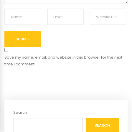
SUBMIT
Save my name, email, and website in this browser for the next
time I comment.
Search
SEARCH