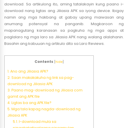
download. Sa artikulong ito, aming tatalakayin kung paano i-
download nang ligtas ang Jiliasia APK sa iyong device. Ibigay
namin ang mga hakbang at gabay upang maiwasan ang
anumang potensyal na panganib. Magkaroon ng
mapanagutang karanasan sa pagkuha ng mga apps at
paglalaro ng mga laro sa Jiliasia APK nang walang alalahanin.
Basahin ang kabuuan ng artikulo dito sa Laro Reviews.
Contents
[
hide
]
1.
Ano ang Jiliasia APK?
2.
Saan makakakuha ng link sa pag-
download ng Jiliasia APK
3.
Paano mag-download ng Jiliasia com
gamit ang APK file
4.
Ligtas ba ang APK file?
5.
Mga tala kapag nagda-download ng
Jiliasia APK
5.1.
I-download mula sa
pinagkakatiwalaang pinagmulan