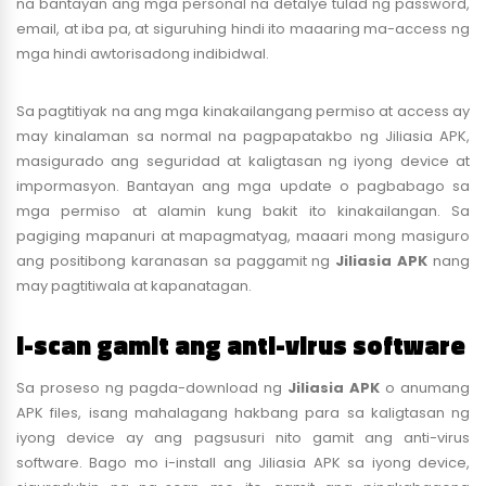
na bantayan ang mga personal na detalye tulad ng password,
email, at iba pa, at siguruhing hindi ito maaaring ma-access ng
mga hindi awtorisadong indibidwal.
Sa pagtitiyak na ang mga kinakailangang permiso at access ay
may kinalaman sa normal na pagpapatakbo ng Jiliasia APK,
masigurado ang seguridad at kaligtasan ng iyong device at
impormasyon. Bantayan ang mga update o pagbabago sa
mga permiso at alamin kung bakit ito kinakailangan. Sa
pagiging mapanuri at mapagmatyag, maaari mong masiguro
ang positibong karanasan sa paggamit ng
Jiliasia APK
nang
may pagtitiwala at kapanatagan.
I-scan gamit ang anti-virus software
Sa proseso ng pagda-download ng
Jiliasia APK
o anumang
APK files, isang mahalagang hakbang para sa kaligtasan ng
iyong device ay ang pagsusuri nito gamit ang anti-virus
software. Bago mo i-install ang Jiliasia APK sa iyong device,