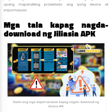
upang mapanatiling protektado ang iyong device at
impormasyon.
Mga tala kapag nagda-
download ng Jiliasia APK
Narito ang mga dapat tandaan kapag nagda-download ng
Jiliasia APK.