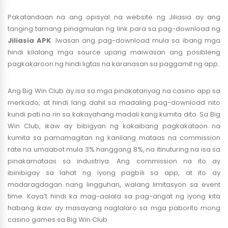
Pakatandaan na ang opisyal na website ng Jiliasia ay ang
tanging tamang pinagmulan ng link para sa pag-download ng
Jiliasia APK
. Iwasan ang pag-download mula sa ibang mga
hindi kilalang mga source upang maiwasan ang posibleng
pagkakaroon ng hindi ligtas na karanasan sa paggamit ng app.
Ang Big Win Club ay isa sa mga pinakatanyag na casino app sa
merkado, at hindi lang dahil sa madaling pag-download nito
kundi pati na rin sa kakayahang madali kang kumita dito. Sa Big
Win Club, ikaw ay bibigyan ng kakaibang pagkakataon na
kumita sa pamamagitan ng kanilang mataas na commission
rate na umaabot mula 3% hanggang 8%, na itinuturing na isa sa
pinakamataas sa industriya. Ang commission na ito ay
ibinibigay sa lahat ng iyong pagbili sa app, at ito ay
madaragdagan nang lingguhan, walang limitasyon sa event
time. Kaya’t hindi ka mag-aalala sa pag-angat ng iyong kita
habang ikaw ay masayang naglalaro sa mga paborito mong
casino games sa Big Win Club.