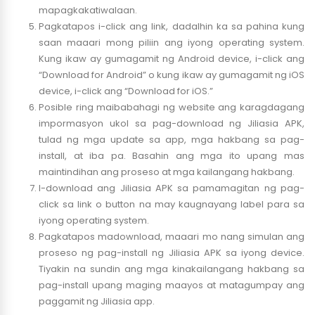
mapagkakatiwalaan.
Pagkatapos i-click ang link, dadalhin ka sa pahina kung
saan maaari mong piliin ang iyong operating system.
Kung ikaw ay gumagamit ng Android device, i-click ang
“Download for Android” o kung ikaw ay gumagamit ng iOS
device, i-click ang “Download for iOS.”
Posible ring maibabahagi ng website ang karagdagang
impormasyon ukol sa pag-download ng Jiliasia APK,
tulad ng mga update sa app, mga hakbang sa pag-
install, at iba pa. Basahin ang mga ito upang mas
maintindihan ang proseso at mga kailangang hakbang.
I-download ang Jiliasia APK sa pamamagitan ng pag-
click sa link o button na may kaugnayang label para sa
iyong operating system.
Pagkatapos madownload, maaari mo nang simulan ang
proseso ng pag-install ng Jiliasia APK sa iyong device.
Tiyakin na sundin ang mga kinakailangang hakbang sa
pag-install upang maging maayos at matagumpay ang
paggamit ng Jiliasia app.