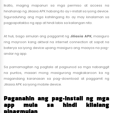
Ikatlo, maging mapanuri sa mga permiso at access na
hinahanap ng Jiliasia APK habang ito ay i-install sa iyong device.
Siguraduhing ang mga kahilingang ito ay may kinalaman sa
pagpapatakbo ng app at hindi labis sa kailangan nito.
At huli, bago simulan ang paggamit ng
Jiliasia APK
, masiguro
ring mayroon kang aktwal na internet connection at sapat na
baterya sa iyong device upang masiguro ang maayos na pag-
andar ng app.
Sa pamamagitan ng pagtala at pagsunod sa mga nabanggit
na puntos, maaari mong masigurong magkakaroon ka ng
magandang karanasan sa pag-download at paggamit ng
Jiliasia APK sa iyong mobile device.
Paganahin ang pag-install ng mga
app mula sa hindi kilalang
pinagmulan