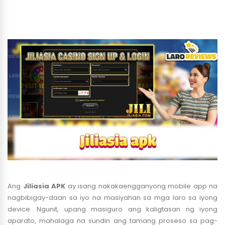
Ang
Jiliasia APK
ay isang nakakaengganyong mobile app na
nagbibigay-daan sa iyo na masiyahan sa mga laro sa iyong
device. Ngunit, upang masiguro ang kaligtasan ng iyong
aparato, mahalaga na sundin ang tamang proseso sa pag-