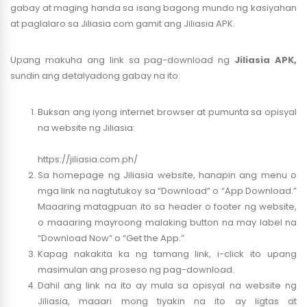
gabay at maging handa sa isang bagong mundo ng kasiyahan
at paglalaro sa Jiliasia com gamit ang Jiliasia APK.
Upang makuha ang link sa pag-download ng
Jiliasia APK,
sundin ang detalyadong gabay na ito:
Buksan ang iyong internet browser at pumunta sa opisyal
na website ng Jiliasia:
https://jiliasia.com.ph/
Sa homepage ng Jiliasia website, hanapin ang menu o
mga link na nagtutukoy sa “Download” o “App Download.”
Maaaring matagpuan ito sa header o footer ng website,
o maaaring mayroong malaking button na may label na
“Download Now” o “Get the App.”
Kapag nakakita ka ng tamang link, i-click ito upang
masimulan ang proseso ng pag-download.
Dahil ang link na ito ay mula sa opisyal na website ng
Jiliasia, maaari mong tiyakin na ito ay ligtas at