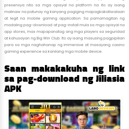
presensya nito sa mga opisyal na platform na ito ay isang
malinaw na patunay ng kanyang pagiging mapagkakatiwalaan
at legit na mobile gaming application. Sa pamamagitan ng
madaling pag-download at pag-install mula sa mga opisyal na
app stores, mas mapapanatag ang mga players sa seguridad
at kahusayan ng Big Win Club. Ito ay isang masusing pagpipilian
para sa mga naghahanap ng immersive at masayang casino
gaming experience sa kanilang mga mobile device.
Saan makakakuha ng link
sa pag-download ng Jiliasia
APK