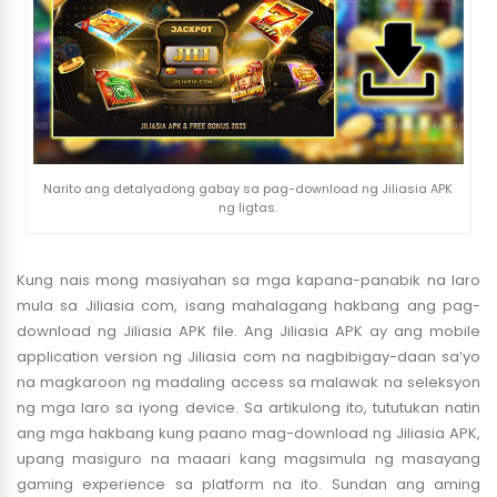
Narito ang detalyadong gabay sa pag-download ng Jiliasia APK
ng ligtas.
Kung nais mong masiyahan sa mga kapana-panabik na laro
mula sa Jiliasia com, isang mahalagang hakbang ang pag-
download ng Jiliasia APK file. Ang Jiliasia APK ay ang mobile
application version ng Jiliasia com na nagbibigay-daan sa’yo
na magkaroon ng madaling access sa malawak na seleksyon
ng mga laro sa iyong device. Sa artikulong ito, tututukan natin
ang mga hakbang kung paano mag-download ng Jiliasia APK,
upang masiguro na maaari kang magsimula ng masayang
gaming experience sa platform na ito. Sundan ang aming