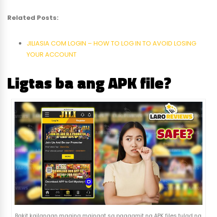
Related Posts:
JILIASIA COM LOGIN – HOW TO LOG IN TO AVOID LOSING
YOUR ACCOUNT
Ligtas ba ang APK file?
Bakit kailangan maging maingat sa paggamit ng APK files tulad ng