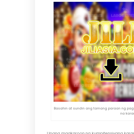
Basahin at sundin ang tamang paraan ng pag-
na kara
Upang magkaroon ng kumpitensiyang karan