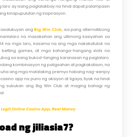
laro ay isang paglalakbay na hindi dapat palampasin
 kinapupulutan ng inspirasyon.
kasalukuyan ang
Big Win Club
, isa pang alternatibong
anlalaro na masaksihan ang ultimong kasiyahan sa
g 14 na mga laro, kasama na ang mga nakakatutok na
betting games, at mga kahanga-hangang slots na
bog sa isang bukod-tanging karanasan ng paglalaro.
andang kombinasyon ng paligsahan at pagkakataon, na
kuha ang mga malalaking premyo habang nag-eenjoy
asino app na puno ng aksiyon at ligaya, tiyak na hindi
g subukan ang Big Win Club at maging bahagi ng
l.
 Legit Online Casino App, Real Money
d ng jiliasia7?