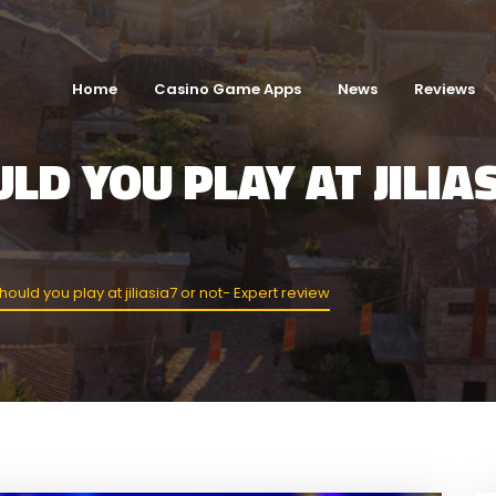
Home
Casino Game Apps
News
Reviews
ULD YOU PLAY AT JILIA
Should you play at jiliasia7 or not- Expert review