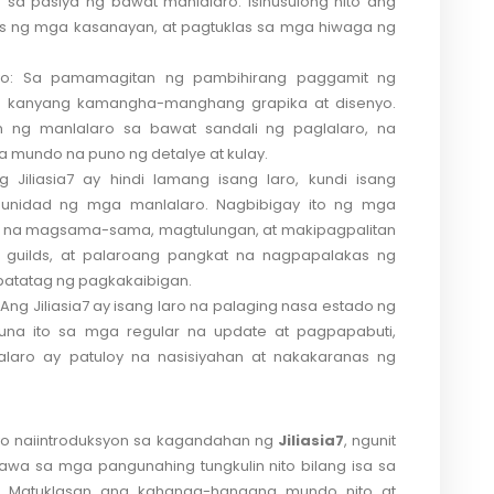
sa pasiya ng bawat manlalaro. Isinusulong nito ang
s ng mga kasanayan, at pagtuklas sa mga hiwaga ng
yo:
Sa pamamagitan ng pambihirang paggamit ng
a7 sa kanyang kamangha-manghang grapika at disenyo.
on ng manlalaro sa bawat sandali ng paglalaro, na
mundo na puno ng detalye at kulay.
g Jiliasia7 ay hindi lamang isang laro, kundi isang
munidad ng mga manlalaro. Nagbibigay ito ng mga
 na magsama-sama, magtulungan, at makipagpalitan
 guilds, at palaroang pangkat na nagpapalakas ng
atatag ng pagkakaibigan.
:
Ang Jiliasia7 ay isang laro na palaging nasa estado ng
na ito sa mga regular na update at pagpapabuti,
aro ay patuloy na nasisiyahan at nakakaranas ng
ayo naiintroduksyon sa kagandahan ng
Jiliasia7
, ngunit
wa sa mga pangunahing tungkulin nito bilang isa sa
. Matuklasan ang kahanga-hangang mundo nito at