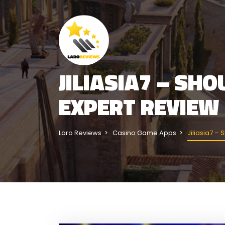
JILIASIA7 – SHO
EXPERT REVIEW
Laro Reviews
Casino Game Apps
Jiliasia7 – 