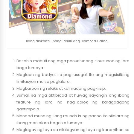
Ilang diskarte upang laruin ang Diamond Game.
Basahin mabuti ang mga panuntunang sinusunod ng laro
bago tumaya.
Maglaan ng badyet sa pagsusugal. Ito ang magsisilbing
limitasyon mo sa paglalaro.
Magkaroon ng relaks at kalmadong pag-iisip.
Sumali sa mga aktibidad at huwag sayangin ang ibang
feature ng laro na nag-aalok ng karagdagang
gantimpala.
Manood muna ng ilang rounds kung paano ito nilalaro ng
ibang manlalaro bago ka tumaya.
Maglagay ng taya sa nilalagyan ng taya ng karamihan sa