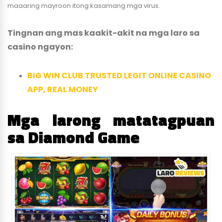
maaaring mayroon itong kasamang mga virus.
Tingnan ang mas kaakit-akit na mga laro sa
casino ngayon:
BIG WIN CLUB TRUSTED LEGIT ONLINE CASINO
APP, REAL MONEY
Mga larong matatagpuan
sa Diamond Game