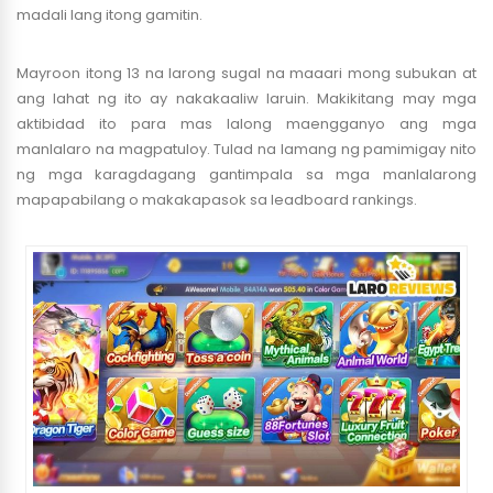
madali lang itong gamitin.
Mayroon itong 13 na larong sugal na maaari mong subukan at
ang lahat ng ito ay nakakaaliw laruin. Makikitang may mga
aktibidad ito para mas lalong maengganyo ang mga
manlalaro na magpatuloy. Tulad na lamang ng pamimigay nito
ng mga karagdagang gantimpala sa mga manlalarong
mapapabilang o makakapasok sa leadboard rankings.