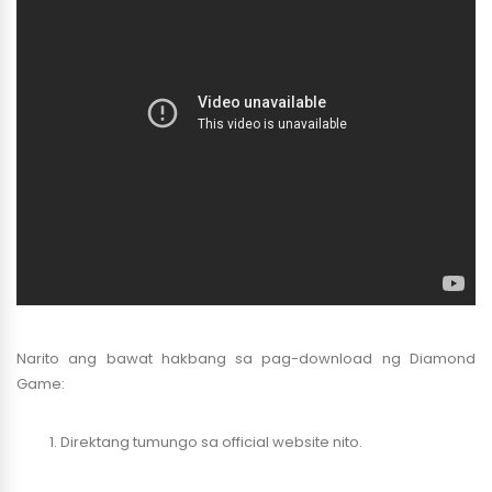
Narito ang bawat hakbang sa pag-download ng Diamond
Game:
Direktang tumungo sa official website nito.