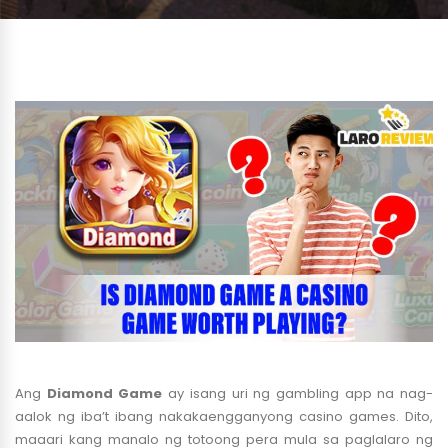
Ang
Diamond Game
ay isang uri ng gambling app na nag-
aalok ng iba’t ibang nakakaengganyong casino games. Dito,
maaari kang manalo ng totoong pera mula sa paglalaro ng