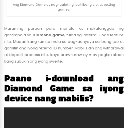
Ang Diamond Game ay nag-aalok ng iba’t ibang slot at betting
games.
Maraming paraan para manalo at makatanggap ng
gantimpala sa
Diamond game
, tulad ng Referral Code feature
nito. Maaari kang kumita mula sa pag-aanyaya sa ibang tao at
gamitin ang iyong referral ID number. Mabilis din ang withdrawal
at deposit process nito, kaya araw-araw ay may pagkakataon
kang subukin ang iyong swerte.
Paano i-download ang
Diamond Game sa iyong
device nang mabilis?