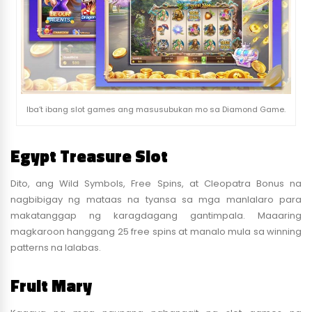
Iba’t ibang slot games ang masusubukan mo sa Diamond Game.
Egypt Treasure Slot
Dito, ang Wild Symbols, Free Spins, at Cleopatra Bonus na
nagbibigay ng mataas na tyansa sa mga manlalaro para
makatanggap ng karagdagang gantimpala. Maaaring
magkaroon hanggang 25 free spins at manalo mula sa winning
patterns na lalabas.
Fruit Mary