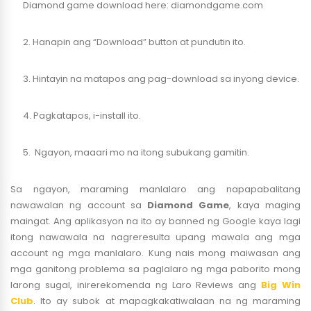
Diamond game download here: diamondgame.com
2. Hanapin ang “Download” button at pundutin ito.
3. Hintayin na matapos ang pag-download sa inyong device.
4. Pagkatapos, i-install ito.
5. Ngayon, maaari mo na itong subukang gamitin.
Sa ngayon, maraming manlalaro ang napapabalitang
nawawalan ng account sa
Diamond Game
, kaya maging
maingat. Ang aplikasyon na ito ay banned ng Google kaya lagi
itong nawawala na nagreresulta upang mawala ang mga
account ng mga manlalaro. Kung nais mong maiwasan ang
mga ganitong problema sa paglalaro ng mga paborito mong
larong sugal, inirerekomenda ng Laro Reviews ang
Big Win
Club
. Ito ay subok at mapagkakatiwalaan na ng maraming