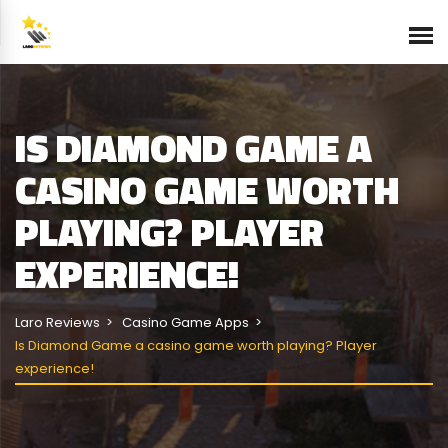
IS DIAMOND GAME A
CASINO GAME WORTH
PLAYING? PLAYER
EXPERIENCE!
Laro Reviews
Casino Game Apps
Is Diamond Game a casino game worth playing? Player
experience!