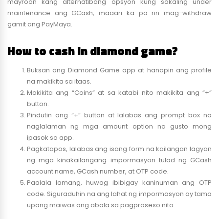
mayroon kang alternatibong opsyon kung sakaling under
maintenance ang GCash, maaari ka pa rin mag-withdraw
gamit ang PayMaya.
How to cash in diamond game?
Buksan ang Diamond Game app at hanapin ang profile
na makikita sa itaas.
Makikita ang “Coins” at sa katabi nito makikita ang “+”
button.
Pindutin ang “+” button at lalabas ang prompt box na
naglalaman ng mga amount option na gusto mong
ipasok sa app.
Pagkatapos, lalabas ang isang form na kailangan lagyan
ng mga kinakailangang impormasyon tulad ng GCash
account name, GCash number, at OTP code.
Paalala lamang, huwag ibibigay kaninuman ang OTP
code. Siguraduhin na ang lahat ng impormasyon ay tama
upang maiwas ang abala sa pagproseso nito.