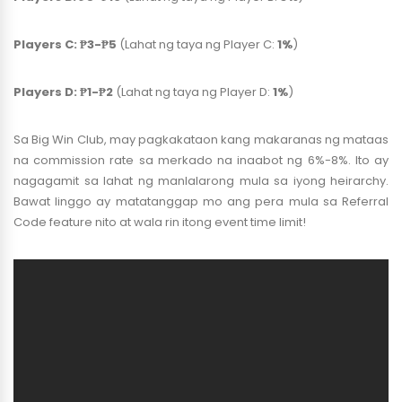
Players C: ₱3-₱5
(Lahat ng taya ng Player C:
1%
)
Players D: ₱1-₱2
(Lahat ng taya ng Player D:
1%
)
Sa Big Win Club, may pagkakataon kang makaranas ng mataas
na commission rate sa merkado na inaabot ng 6%-8%. Ito ay
nagagamit sa lahat ng manlalarong mula sa iyong heirarchy.
Bawat linggo ay matatanggap mo ang pera mula sa Referral
Code feature nito at wala rin itong event time limit!