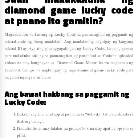
diamond game lucky code
at paano ito gamitin?
Magkakaroon ka lamang ng Lucky Code sa pamamagitan ng paggamit ng
referral code ng ibang manlalaro. Ang manlalarong nagbigay ng kanyang
referral ID ay siya ring pinanggagalingan ng Lucky Code. Isa pang paraan
para makakuha nito ay sa pamamagitan ng panonood sa Youtube uploaded
videos na may kaugnayan sa Diamond Game. Maaari ka rin maghanap ng
diamond game lucky code
Facebook Groups na nagbibigay ng mga
para
magamit ng mga manlalaro.
Ang bawat hakbang sa paggamit ng
Lucky Code:
Buksan ang Diamond app at pumunta sa “Activity” tab na makikita sa
ibabang bahagi.
Pindutin ito at may lalabas na prompt box na may apat na opsyon sa
gilid.