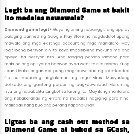
Legit ba ang Diamond Game at bakit
ito madalas nawawala?
Diamond game legit
? Gaya ng aming nabanggit, ang app ay
palaging banned ng Google Play Store na nagdudulot upang
mawala ang mga existinga account ng mga manlalaro. May
iba’t ibang bersyon din ito kaya imposibleng makuha mo ang
opisyal na bersyon nito. Ang tanging paraan lamang para
makuha ang opisyal na bersyon ay sa website nito mismo. Kung
saan kinakailangan mo pang mag-download ng side-loaded
file na maaaring naglalaman ng mga virus. Masyadong
delikado ang ganitong paraan ng pag-download. Maraming
isyu ang nababalita tungkol sa larong ito. May ilang manlalaro
ang nakakaranas ng errors na madalas nagiging para hindi
mailabas nang buo ang perang napanalunan.
Ligtas ba ang cash out method sa
Diamond Game at bukod sa GCash,