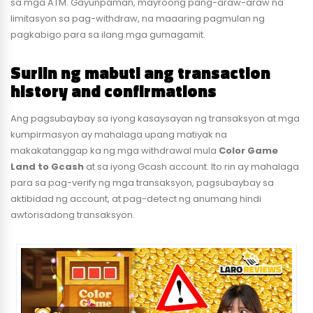
sa mga ATM. Gayunpaman, mayroong pang-araw-araw na
limitasyon sa pag-withdraw, na maaaring pagmulan ng
pagkabigo para sa ilang mga gumagamit.
Suriin ng mabuti ang transaction
history and confirmations
Ang pagsubaybay sa iyong kasaysayan ng transaksyon at mga
kumpirmasyon ay mahalaga upang matiyak na
makakatanggap ka ng mga withdrawal mula
Color Game
Land to Gcash
at sa iyong Gcash account. Ito rin ay mahalaga
para sa pag-verify ng mga transaksyon, pagsubaybay sa
aktibidad ng account, at pag-detect ng anumang hindi
awtorisadong transaksyon.