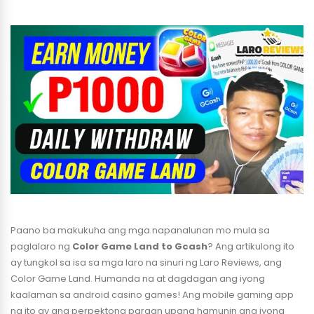
Paano ba makukuha ang mga napanalunan mo mula sa
paglalaro ng
Color Game Land to Gcash
? Ang artikulong ito
ay tungkol sa isa sa mga laro na sinuri ng Laro Reviews, ang
Color Game Land. Humanda na at dagdagan ang iyong
kaalaman sa android casino games! Ang mobile gaming app
na ito ay ang perpektong paraan upang hamunin ang iyong