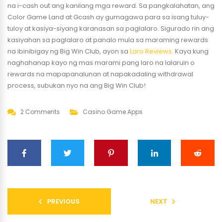
na i-cash out ang kanilang mga reward. Sa pangkalahatan, ang
Color Game Land at Gcash ay gumagawa para sa isang tuluy-
tuloy at kasiya-siyang karanasan sa paglalaro. Sigurado rin ang
kasiyahan sa paglalaro at panalo mula sa maraming rewards
na ibinibigay ng Big Win Club, ayon sa
Laro Reviews.
Kaya kung
naghahanap kayo ng mas marami pang laro na lalaruin o
rewards na mapapanalunan at napakadaling withdrawal
process, subukan nyo na ang Big Win Club!
2 Comments
Casino Game Apps
PREVIOUS
NEXT