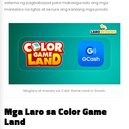
sistema ng pagbabayad para makasigurado ang mga
manlalaro na ligtas at secure ang kanilang mga pondo.
Maglaro at manalo sa Color Game Land in Gcash.
Mga Laro sa Color Game
Land