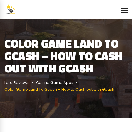
COLOR GAME LAND TO
GCASH – HOW TO CASH
OUT WITH GCASH
Laro Reviews
Casino Game Apps
Color Game Land To Gcash – How to Cash out with Gcash