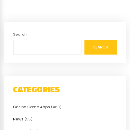
Search
SEARCH
CATEGORIES
Casino Game Apps
(460)
News
(55)