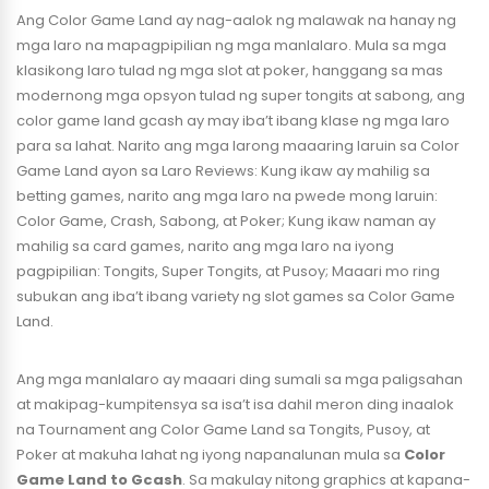
Ang Color Game Land ay nag-aalok ng malawak na hanay ng
mga laro na mapagpipilian ng mga manlalaro. Mula sa mga
klasikong laro tulad ng mga slot at poker, hanggang sa mas
modernong mga opsyon tulad ng super tongits at sabong, ang
color game land gcash ay may iba’t ibang klase ng mga laro
para sa lahat. Narito ang mga larong maaaring laruin sa Color
Game Land ayon sa Laro Reviews: Kung ikaw ay mahilig sa
betting games, narito ang mga laro na pwede mong laruin:
Color Game, Crash, Sabong, at Poker; Kung ikaw naman ay
mahilig sa card games, narito ang mga laro na iyong
pagpipilian: Tongits, Super Tongits, at Pusoy; Maaari mo ring
subukan ang iba’t ibang variety ng slot games sa Color Game
Land.
Ang mga manlalaro ay maaari ding sumali sa mga paligsahan
at makipag-kumpitensya sa isa’t isa dahil meron ding inaalok
na Tournament ang Color Game Land sa Tongits, Pusoy, at
Poker at makuha lahat ng iyong napanalunan mula sa
Color
Game Land to Gcash
. Sa makulay nitong graphics at kapana-