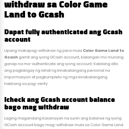
withdraw sa Color Game
Land to Gcash
Dapat fully authenticated ang Gcash
account
Upang makapag-withdraw ng pera mula
Color Game Land to
Gcash
gamit ang iyong GCash account, kailangan mo munang
ganap na ma-authenticate ang iyong account. Kabilang dito
ang pagbibigay ng lahat ng kinakailangang personal na
impormasyon at pagkumpleto ng mga kinakailangang
hakbang sa pag-verify.
Icheck ang Gcash account balance
bago mag withdraw
Laging magandang kasanayan na suriin ang balanse ng iyong
GCash account bago mag-withdraw mula sa Color Game Land