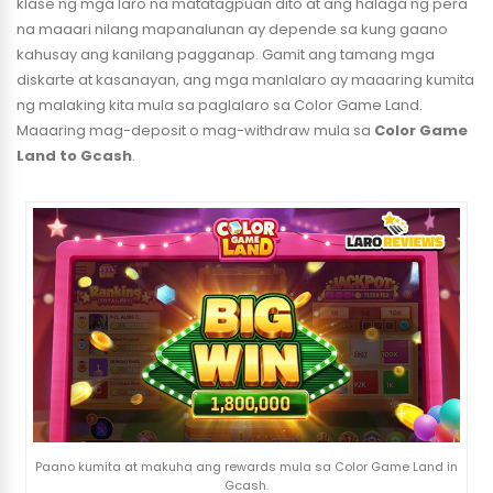
klase ng mga laro na matatagpuan dito at ang halaga ng pera
na maaari nilang mapanalunan ay depende sa kung gaano
kahusay ang kanilang pagganap. Gamit ang tamang mga
diskarte at kasanayan, ang mga manlalaro ay maaaring kumita
ng malaking kita mula sa paglalaro sa Color Game Land.
Maaaring mag-deposit o mag-withdraw mula sa
Color Game
Land to Gcash
.
Paano kumita at makuha ang rewards mula sa Color Game Land in
Gcash.