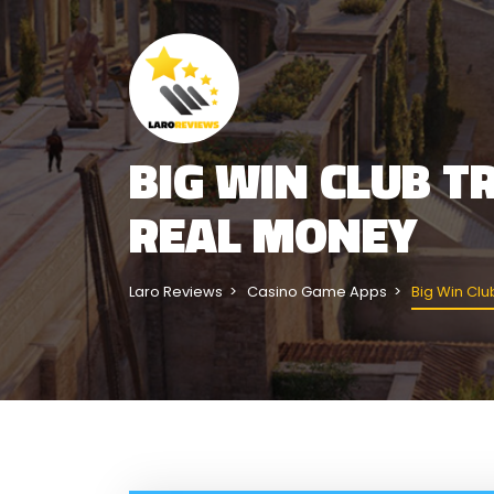
BIG WIN CLUB T
REAL MONEY
Laro Reviews
Casino Game Apps
Big Win Clu