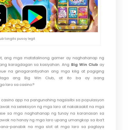
lub tongits pusoy legit
rnet, ang mga matatalinong gamer ay naghahanap ng
lang karagdagan sa kasiyahan. Ang
Big Win Club
ay
nue na ginagarantiyahan ang mga kilig at pagiging
laga ang Big Win Club, at ito ba ay isang
 laro sa casino?
ne casino app na pangunahing nagsisilbi sa populasyon
alawak na seleksyon ng mga laro at nakakaakit na mga
r base sa mga naghahanap ng tunay na karanasan sa
wak na hanay ng mga laro upang umangkop sa iba’t
apana-panabik na mga slot at mga laro sa pagtaya