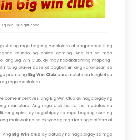
Big Win Club gift code
kuha ng mga bagong manlalaro at pagpapanatili ng
agong mundo ng online gaming. Ang isa sa mga
no, ang Big Win Club, ay may napakaraming mapang-
t nitong player base at pagbutihin ang karanasan sa
 mga promo ng
Big Win Club
para matuto pa tungkol sa
n ng mga manlalaro.
elcome incentives, ang Big Win Club ay nagbibigay ng
ng manlalaro. Ang mga alok na ito, na madalas na
ibreng spins, ay nagbibigay sa mga bagong user ng
ng malawak na seleksyon ng mga laro ng platform at
o:
Ang
Big Win Club
ay patuloy na nagbibigay sa mga