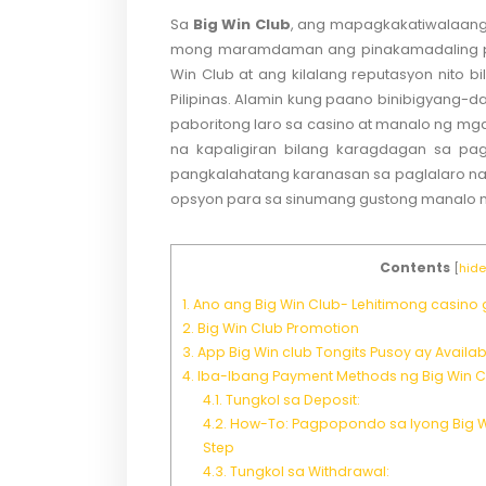
Sa
Big Win Club
, ang mapagkakatiwalaang 
mong maramdaman ang pinakamadaling pan
Win Club at ang kilalang reputasyon nito 
Pilipinas. Alamin kung paano binibigyang-
paboritong laro sa casino at manalo ng mga
na kapaligiran bilang karagdagan sa pag
pangkalahatang karanasan sa paglalaro n
opsyon para sa sinumang gustong manalo ng
Contents
[
hide
1.
Ano ang Big Win Club- Lehitimong casino
2.
Big Win Club Promotion
3.
App Big Win club Tongits Pusoy ay Availab
4.
Iba-Ibang Payment Methods ng Big Win C
4.1.
Tungkol sa Deposit:
4.2.
How-To: Pagpopondo sa Iyong Big W
Step
4.3.
Tungkol sa Withdrawal: