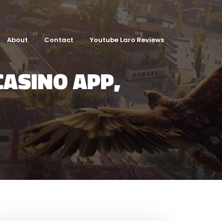
About
Contact
Youtube Laro Reviews
CASINO APP,