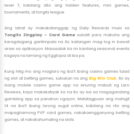
level 7, kabilang dito ang hidden features, mini games,
tournaments, at tongits league.
Ang lahat ay makakatanggap ng Daily Rewards mula sa
Tongits Zingplay – Card Game
subalit para makuha ang
karagdagang gantimpala na ito kailangan mag-log in bawat
araw sa aplikasyon. Masasabik ka rin kanilang seasonal events
kagaya na lamang ng Eggtopia at iba pa.
Kung hilig mo ang maglaro ng iba’t ibang casino games tulad
ng slot at betting games, subukan na ang
Big Win Club
. Ito ay
isang mobile casino game app na sinuring mabuti ng Laro
Reviews, kaya makakatiyak ka na ito ay isa sa magagandang
gambling app sa panahon ngayon. Matatagpuan ang mahigit
14 na iba’t ibang larong sugal online, kabilang na rito ang
mapaghamong PVP card games, nakakaengganyong betting
games, at nakakahumaling na slots.