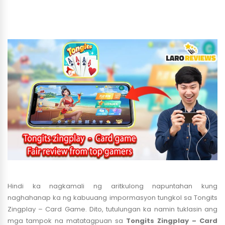
Hindi ka nagkamali ng aritkulong napuntahan kung
naghahanap ka ng kabuuang impormasyon tungkol sa Tongits
Zingplay – Card Game. Dito, tutulungan ka namin tuklasin ang
mga tampok na matatagpuan sa
Tongits Zingplay – Card