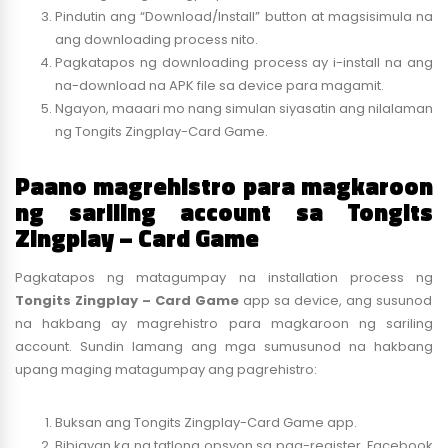
Pindutin ang “Download/Install” button at magsisimula na
ang downloading process nito.
Pagkatapos ng downloading process ay i-install na ang
na-download na APK file sa device para magamit.
Ngayon, maaari mo nang simulan siyasatin ang nilalaman
ng Tongits Zingplay-Card Game.
Paano magrehistro para magkaroon
ng sariling account sa Tongits
Zingplay – Card Game
Pagkatapos ng matagumpay na installation process ng
Tongits Zingplay – Card Game
app sa device, ang susunod
na hakbang ay magrehistro para magkaroon ng sariling
account. Sundin lamang ang mga sumusunod na hakbang
upang maging matagumpay ang pagrehistro:
Buksan ang Tongits Zingplay-Card Game app.
Bibigyan ka ng tatlong opsyon sa pag-register, Facebook