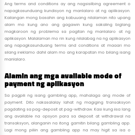
Ang terms and conditions ay ang nagsisilbing agreement o
napagkasunduang kundisyon ng manlalaro at ng aplikasyon.
Kailangan mong basahin ang kabuuang nilalaman nito upang
alam mo kung ano ang gagawin kung sakaling biglang
magkaroon ng problema sa pagitan ng manlalaro at ng
aplikasyon. Malalaman mo rin kung nilalabag na ng aplikasyon
ang napagkasunduang terms and conditions at maaari mo
silang ireklamo dahil alam mo ang karapatan mo bilang isang
manlalaro.
Alamin ang mga available mode of
payment ng aplikasyon
Sa pagpili ng isang gambling app, mahalaga ang mode of
payment. Dito nakasalalay lahat ng magiging transaksyon
pagdating sa pag-deposit at pag-withdraw. Kasi kung iisa lang
ang available na opsyon para sa deposit at withdrawal na
transaksyon, alanganin na itong gamitin bilang gambling app.
Lagi mong piliin ang gambling app na may higit sa isa o