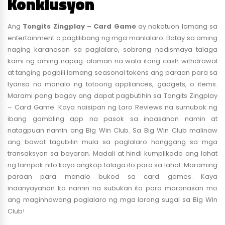
Konklusyon
Ang
Tongits Zingplay – Card Game
ay nakatuon lamang sa
entertainment o paglilibang ng mga manlalaro. Batay sa aming
naging karanasan sa paglalaro, sobrang nadismaya talaga
kami ng aming napag-alaman na wala itong cash withdrawal
at tanging pagbili lamang seasonal tokens ang paraan para sa
tyansa na manalo ng totoong appliances, gadgets, o items.
Marami pang bagay ang dapat pagbutihin sa Tongits Zingplay
– Card Game. Kaya naisipan ng Laro Reviews na sumubok ng
ibang gambling app na pasok sa inaasahan namin at
natagpuan namin ang Big Win Club. Sa Big Win Club malinaw
ang bawat tagubilin mula sa paglalaro hanggang sa mga
transaksyon sa bayaran. Madali at hindi kumplikado ang lahat
ng tampok nito kaya angkop talaga ito para sa lahat. Maraming
paraan para manalo bukod sa card games. Kaya
inaanyayahan ka namin na subukan ito para maranasan mo
ang maginhawang paglalaro ng mga larong sugal sa Big Win
Club!