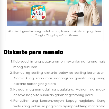
Alamin at gamitin nang matalino ang bawat diskarte sa paglalaro
ng Tongits Zingplay – Card Game.
Diskarte para manalo
Kabisaduhin ang patakaran o mekaniks ng larong nais
mong subukan.
Bumuo ng sariling diskarte batay sa sariling karanasan.
Alamin kung saan mas naaangkop gamitin ang isang
diskarte habang naglalaro.
Huwag magmamadali sa paglalaro. Mainam na mag-
ensayo bago ito subukan gamit ang totoong pera.
Panatilihin ang konsentrasyon kapag naglalaro. Kung
wala kang pokus sa paglalaro ay imposibleng manalo ka