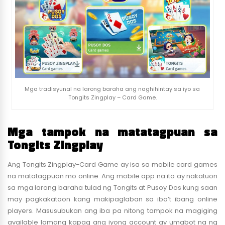
Mga tradisyunal na larong baraha ang naghihintay sa iyo sa
Tongits Zingplay – Card Game.
Mga tampok na matatagpuan sa
Tongits Zingplay
Ang Tongits Zingplay-Card Game ay isa sa mobile card games
na matatagpuan mo online. Ang mobile app na ito ay nakatuon
sa mga larong baraha tulad ng Tongits at Pusoy Dos kung saan
may pagkakataon kang makipaglaban sa iba’t ibang online
players. Masusubukan ang iba pa nitong tampok na magiging
available lamang kapag ang iyong account ay umabot na ng