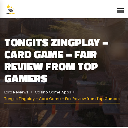
TONGITS ZINGPLAY –
CARD GAME – FAIR
REVIEW FROM TOP
GAMERS
Laro Reviews
Casino Game Apps
Tongits Zingplay – Card Game – Fair Review from Top Gamers