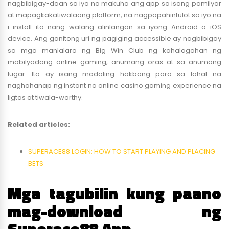
nagbibigay-daan sa iyo na makuha ang app sa isang pamilyar
at mapagkakatiwalaang platform, na nagpapahintulot sa iyo na
i-install ito nang walang alinlangan sa iyong Android o iOS
device. Ang ganitong uri ng pagiging accessible ay nagbibigay
sa mga manlalaro ng Big Win Club ng kahalagahan ng
mobilyadong online gaming, anumang oras at sa anumang
lugar. Ito ay isang madaling hakbang para sa lahat na
naghahanap ng instant na online casino gaming experience na
ligtas at tiwala-worthy.
Related articles:
SUPERACE88 LOGIN: HOW TO START PLAYING AND PLACING
BETS
Mga tagubilin kung paano
mag-download ng