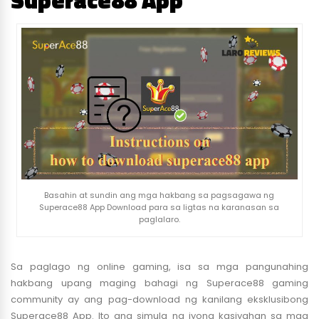
Superace88 App
Basahin at sundin ang mga hakbang sa pagsagawa ng
Superace88 App Download para sa ligtas na karanasan sa
paglalaro.
Sa paglago ng online gaming, isa sa mga pangunahing
hakbang upang maging bahagi ng Superace88 gaming
community ay ang pag-download ng kanilang eksklusibong
Superace88 App. Ito ang simula ng iyong kasiyahan sa mga