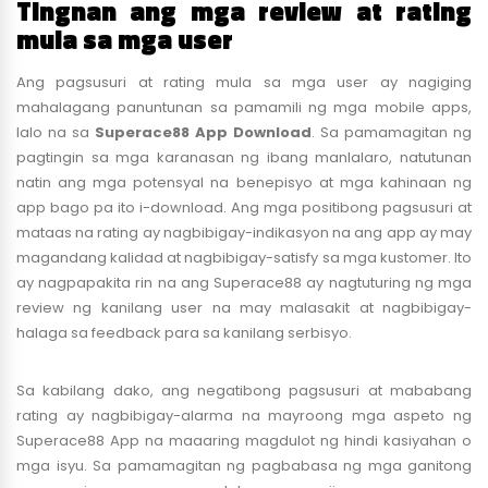
Tingnan ang mga review at rating
mula sa mga user
Ang pagsusuri at rating mula sa mga user ay nagiging
mahalagang panuntunan sa pamamili ng mga mobile apps,
lalo na sa
Superace88 App Download
. Sa pamamagitan ng
pagtingin sa mga karanasan ng ibang manlalaro, natutunan
natin ang mga potensyal na benepisyo at mga kahinaan ng
app bago pa ito i-download. Ang mga positibong pagsusuri at
mataas na rating ay nagbibigay-indikasyon na ang app ay may
magandang kalidad at nagbibigay-satisfy sa mga kustomer. Ito
ay nagpapakita rin na ang Superace88 ay nagtuturing ng mga
review ng kanilang user na may malasakit at nagbibigay-
halaga sa feedback para sa kanilang serbisyo.
Sa kabilang dako, ang negatibong pagsusuri at mababang
rating ay nagbibigay-alarma na mayroong mga aspeto ng
Superace88 App na maaaring magdulot ng hindi kasiyahan o
mga isyu. Sa pamamagitan ng pagbabasa ng mga ganitong