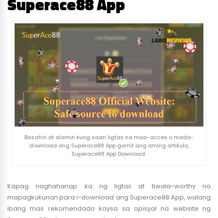
Superace88 App
Basahin at alamin kung saan ligtas na maa-acces o mada-
download ang Superace88 App gamit ang aming artikulo,
Superace88 App Download.
Kapag naghahanap ka ng ligtas at tiwala-worthy na
mapagkukunan para i-download ang Superace88 App, walang
ibang mas rekomendado kaysa sa opisyal na website ng