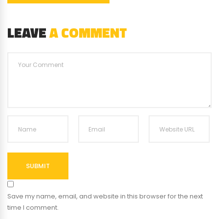
LEAVE
A COMMENT
SUBMIT
Save my name, email, and website in this browser for the next
time I comment.