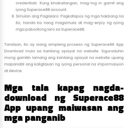
credentials. Kung kinakailangan, mag-log in gamit ang
iyong Superace88 account.
Simulan ang Paglalaro: Pagkatapos ng mga hakbang na
ito, handa ka nang magsimula at mag-enjoy ng iyong
mga paboritong laro sa Superace88.
Tandaan, ito ay isang simpleng proseso ng Superace88 App
Download mula sa kanilang opisyal na website. Siguraduhin
mong gamitin lamang ang kanilang opisyal na website upang
mapanatili ang kaligtasan ng iyong personal na impormasyon
at device.
Mga tala kapag nagda-
download ng Superace88
App upang maiwasan ang
mga panganib