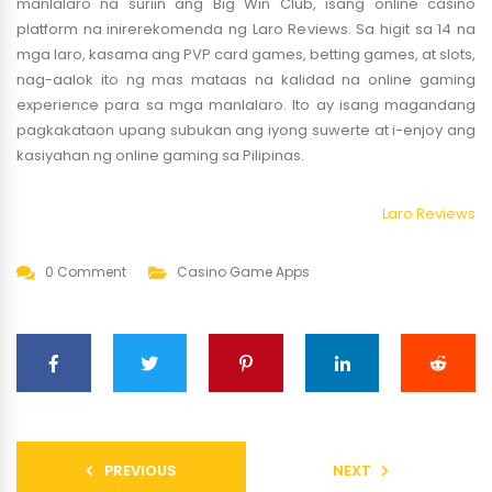
manlalaro na suriin ang Big Win Club, isang online casino
platform na inirerekomenda ng Laro Reviews. Sa higit sa 14 na
mga laro, kasama ang PVP card games, betting games, at slots,
nag-aalok ito ng mas mataas na kalidad na online gaming
experience para sa mga manlalaro. Ito ay isang magandang
pagkakataon upang subukan ang iyong suwerte at i-enjoy ang
kasiyahan ng online gaming sa Pilipinas.
Laro Reviews
0 Comment
Casino Game Apps
PREVIOUS
NEXT