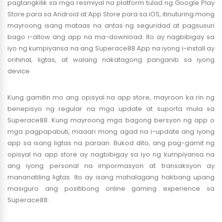
pagtangkilik sa mga resmiyal na platform tulad ng Google Play
Store para sa Android at App Store para sa iOS, itinuturing mong
mayroong isang mataas na antas ng seguridad at pagsusuri
bago i-allow ang app na ma-download. Ito ay nagbibigay sa
iyo ng kumpiyansa na ang Superace88 App na iyong i-install ay
orihinal, ligtas, at walang nakatagong panganib sa iyong
device.
Kung gamitin mo ang opisyal na app store, mayroon ka rin ng
benepisyo ng regular na mga update at suporta mula sa
Superace88. Kung mayroong mga bagong bersyon ng app o
mga pagpapabuti, maaari mong agad na i-update ang iyong
app sa isang ligtas na paraan. Bukod dito, ang pag-gamit ng
opisyal na app store ay nagbibigay sa iyo ng kumpiyansa na
ang iyong personal na impormasyon at transaksyon ay
mananatiling ligtas. Ito ay isang mahalagang hakbang upang
masiguro ang positibong online gaming experience sa
Superace88.