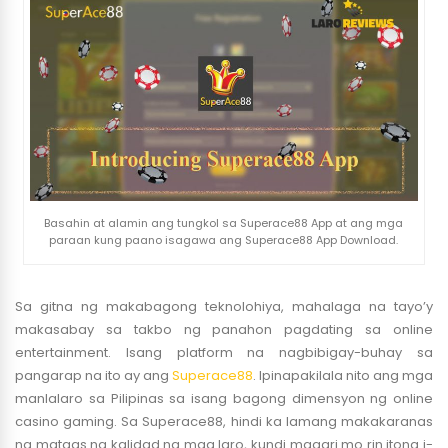
Basahin at alamin ang tungkol sa Superace88 App at ang mga
paraan kung paano isagawa ang Superace88 App Download.
Sa gitna ng makabagong teknolohiya, mahalaga na tayo’y
makasabay sa takbo ng panahon pagdating sa online
entertainment. Isang platform na nagbibigay-buhay sa
pangarap na ito ay ang
Superace88
. Ipinapakilala nito ang mga
manlalaro sa Pilipinas sa isang bagong dimensyon ng online
casino gaming. Sa Superace88, hindi ka lamang makakaranas
ng mataas na kalidad ng mga laro, kundi maaari mo rin itong i-