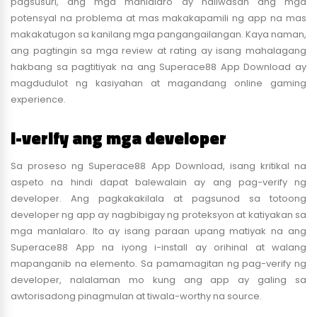
pagsusuri, ang mga manlalaro ay naiiwasan ang mga
potensyal na problema at mas makakapamili ng app na mas
makakatugon sa kanilang mga pangangailangan. Kaya naman,
ang pagtingin sa mga review at rating ay isang mahalagang
hakbang sa pagtitiyak na ang Superace88 App Download ay
magdudulot ng kasiyahan at magandang online gaming
experience.
I-verify ang mga developer
Sa proseso ng Superace88 App Download, isang kritikal na
aspeto na hindi dapat balewalain ay ang pag-verify ng
developer. Ang pagkakakilala at pagsunod sa totoong
developer ng app ay nagbibigay ng proteksyon at katiyakan sa
mga manlalaro. Ito ay isang paraan upang matiyak na ang
Superace88 App na iyong i-install ay orihinal at walang
mapanganib na elemento. Sa pamamagitan ng pag-verify ng
developer, nalalaman mo kung ang app ay galing sa
awtorisadong pinagmulan at tiwala-worthy na source.