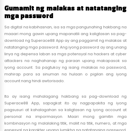
Gumamit ng malakas at natatanging
mga password
Sa digital na kabihasnan, isa sa mga pangunahing hakbang na
maaari mong gawin upang mapanatili ang kaligtasan sa pag-
download ng Superace88 App ay ang paggamit ng malakas at
natatanging mga password. Ang iyong password ay ang unang
linya ng depensa laban sa mga potensyal na hackers at cyber
attackers na naghahanap ng paraan upang makapasok sa
iyong account. Sa pagtukoy ng isang malakas na password,
mahirap para sa sinuman na hulaan o pigilan ang iyong
account nang hindi awtorisado.
Ito ay isang mahalagang hakbang sa pag-download ng
Superace88 App, sapagkat ito ay nagpapakita ng iyong
pagsusuri at kahalagahan sa kaligtasan ng iyong account at
personal na impormasyon. Maari mong gamitin mga
kombinasyon ng malalaking titik, maliit na titik, numero, at mga
espesyal na karakter upang lumikha ng natatanging password.