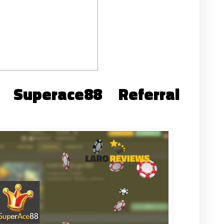
g Superace88 Referral