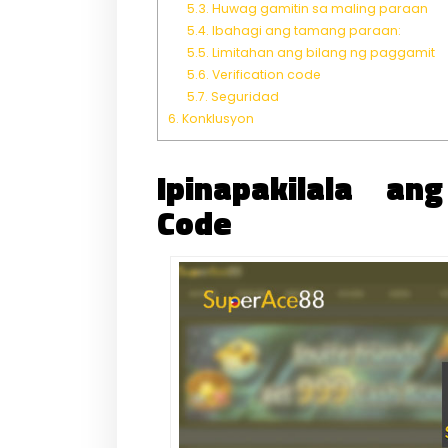
5.3.
Huwag gamitin sa maling paraan
5.4.
Ibahagi ang tamang paraan:
5.5.
Limitahan ang bilang ng paggamit
5.6.
Verification code
5.7.
Seguridad
6.
Konklusyon
Ipinapakilala an
Code