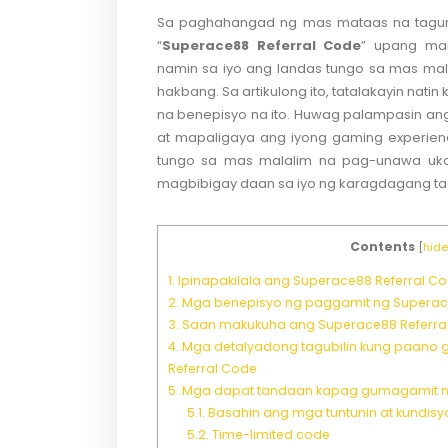
Sa paghahangad ng mas mataas na tagum
“
Superace88 Referral Code
” upang mak
namin sa iyo ang landas tungo sa mas mal
hakbang. Sa artikulong ito, tatalakayin nati
na benepisyo na ito. Huwag palampasin ang 
at mapaligaya ang iyong gaming experien
tungo sa mas malalim na pag-unawa ukol
magbibigay daan sa iyo ng karagdagang t
Contents
[
hide
1.
Ipinapakilala ang Superace88 Referral C
2.
Mga benepisyo ng paggamit ng Superace
3.
Saan makukuha ang Superace88 Referra
4.
Mga detalyadong tagubilin kung paano 
Referral Code
5.
Mga dapat tandaan kapag gumagamit ng
5.1.
Basahin ang mga tuntunin at kundisy
5.2.
Time-limited code