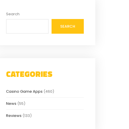
Search
SEARCH
CATEGORIES
Casino Game Apps
(460)
News
(55)
Reviews
(133)