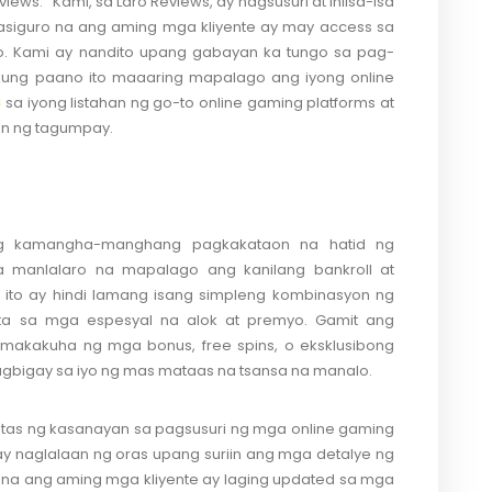
ews.” Kami, sa Laro Reviews, ay nagsusuri at iniisa-isa
siguro na ang aming mga kliyente ay may access sa
. Kami ay nandito upang gabayan ka tungo sa pag-
kung paano ito maaaring mapalago ang iyong online
8
sa iyong listahan ng go-to online gaming platforms at
an ng tagumpay.
ng kamangha-manghang pagkakataon na hatid ng
 manlalaro na mapalago ang kanilang bankroll at
 ito ay hindi lamang isang simpleng kombinasyon ng
nta sa mga espesyal na alok at premyo. Gamit ang
 makakuha ng mga bonus, free spins, o eksklusibong
bigay sa iyo ng mas mataas na tsansa na manalo.
ntas ng kasanayan sa pagsusuri ng mga online gaming
ay naglalaan ng oras upang suriin ang mga detalye ng
 na ang aming mga kliyente ay laging updated sa mga