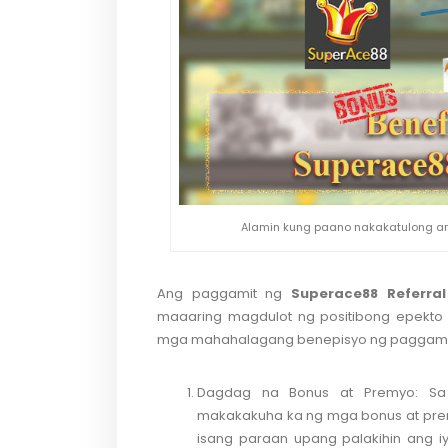
Alamin kung paano nakakatulong an
Ang paggamit ng
Superace88 Referra
maaaring magdulot ng positibong epekto s
mga mahahalagang benepisyo ng paggamit 
Dagdag na Bonus at Premyo: Sa 
makakakuha ka ng mga bonus at prem
isang paraan upang palakihin ang 