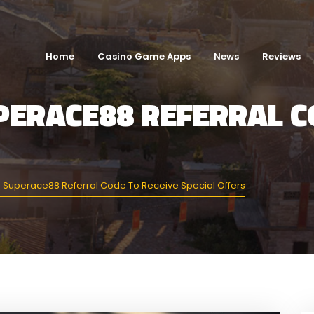
Home
Casino Game Apps
News
Reviews
PERACE88 REFERRAL C
 Superace88 Referral Code To Receive Special Offers