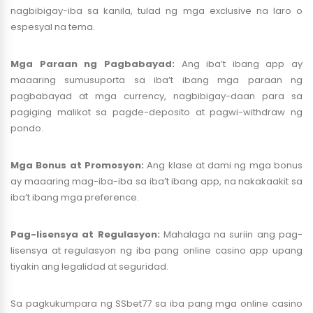
aalok ng mga kahalagahan na promosyon, tulad ng free spins,
cashback, at deposit bonuses, na nagpapataas sa halaga para
sa mga manlalaro.
Iba pang Online Casino Apps:
Natatanging mga Katangian:
Maraming iba pang online
casino app ay maaaring may mga natatanging features na
nagbibigay-iba sa kanila, tulad ng mga exclusive na laro o
espesyal na tema.
Mga Paraan ng Pagbabayad:
Ang iba’t ibang app ay
maaaring sumusuporta sa iba’t ibang mga paraan ng
pagbabayad at mga currency, nagbibigay-daan para sa
pagiging malikot sa pagde-deposito at pagwi-withdraw ng
pondo.
Mga Bonus at Promosyon:
Ang klase at dami ng mga bonus