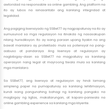
awtoridad na responsable sa online gambling. Ang platform na
ito ay lubos na isinasantabi ang kanilang integridad at
legalidad.
Ang pagiging lisensiyado ng SSBet77 ay nagpapatunay na ito ay
sumusunod sa mga regulasyon na itinakda ng nasasakupan
nilang hurisdiksyon. Ito ay isang paraan upang tiyakin na ang
bawat manlalaro ay protektado mula sa potensyal na pang-
aabuso at pandaraya. Ang lisensya at regulasyon ay
nagbibigay-daan sa SSBet77 na magpatuloy sa kanilang
operasyon nang legal at mayroong tiwala mula sa kanilang
mga manlalaro.
Sa SSBet77, ang lisensya at regulasyon ay hindi lamang
simpleng papel na pumapatunay sa kanilang lehitimasyon,
kundi isang pangunahing bahagi ng kanilang pangako na
magbigay ng ligtas, makatarungan, at kapani-paniwala na
online gambling experience sa kanilang mga kliyente.