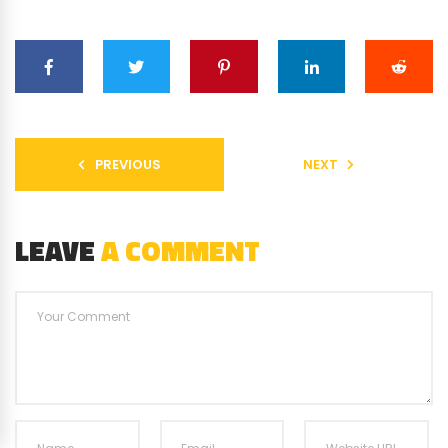
Kaya’t huwag nang mag-atubiling sumubok at maging bahagi
ng Big Win Club, kung saan ang tagumpay at kasiyahan ay
laging nag-aabang!
Laro Reviews
0 Comment
Casino Game Apps
,
News
PREVIOUS
NEXT
LEAVE
A COMMENT