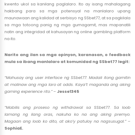
kwento ukol sa kanilang paglalaro. Ito ay isang mahalagang
hakbang para sa mga potensyal na manlalaro upang
maunawaan ang kalidad at serbisyo ng SSbet77, at sa pagkilala
sa mga totoong panig ng mga gumagamit, mas mapanatili
natin ang integridad at kahusayan ng online gambling platform
na ito.
Narito ang ilan sa mga opinyon, karanasan, o feedback
mula sa ibang manlalaro at komunidad ng SSbet77 legit:
“Mahusay ang user interface ng SSbet77. Madali itong gamitin
at malinaw ang mga laro at odds. Kaya’t maganda ang aking
gaming experience rito.”
–
Jesse1345
“Mabilis ang proseso ng withdrawal sa SSbet77. Sa loob
lamang ng ilang oras, nakuha ko na ang aking premyo.
Magaan ang loob ko dito, at ako’y patuloy na nagsusugal.”
–
SophiaE.