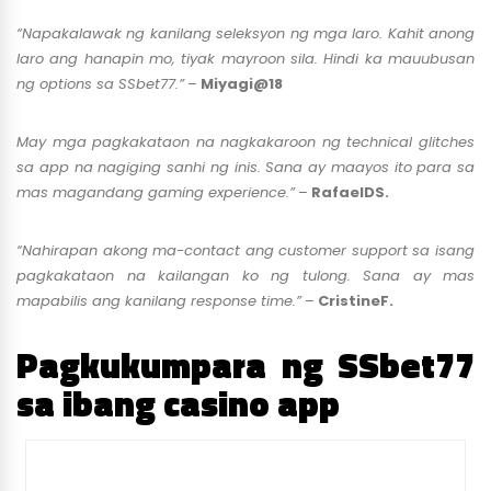
“Napakalawak ng kanilang seleksyon ng mga laro. Kahit anong
laro ang hanapin mo, tiyak mayroon sila. Hindi ka mauubusan
ng options sa SSbet77.”
–
Miyagi@18
May mga pagkakataon na nagkakaroon ng technical glitches
sa app na nagiging sanhi ng inis. Sana ay maayos ito para sa
mas magandang gaming experience.”
–
RafaelDS.
“Nahirapan akong ma-contact ang customer support sa isang
pagkakataon na kailangan ko ng tulong. Sana ay mas
mapabilis ang kanilang response time.”
–
CristineF.
Pagkukumpara ng SSbet77
sa ibang casino app