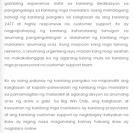
gambling experience dahil sa kanilang dedikasyon sa
pangangalaga sa kanilang mga manlalaro. Isang mahalagang
bahagi ng kanilang pangako sa kaligtasan ay ang kanilang
24/7 at highly responsive na customer support. Ito ay
nagpapahayag ng kanilang kahandaang tumugon sa
anumang pangangailangan o alalahanin ng kanilang mga
manlalaro anumang oras. Kung mayroon kang mga tanong,
reklamo, o anumang urgenteng isyu, maaari kang mag-asahan
na makakatanggap ka ng agarang tulong mula sa kanilang
mga propesyonal na customer support team.
Ito ay isang patunay ng kanilang pangako na mapanatili ang
kaligtasan at kapani-paniwalaan ng kanilang mga manlalaro
sa pamamagitan ng malasakit at agarang aksyon sa anumang
oras ng araw o gabi. Sa Big Win Club, ang kaligtasan at
kasiyahan ng kanilang mga manlalaro ay kanilang prayoridad,
at ang kanilang customer support ay nagbibigay-katiyakan na
ikaw ay laging nasa magandang kamay habang ikaw ay
naglalaro online.