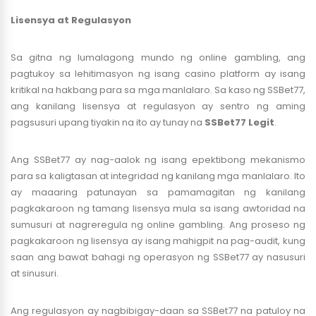
Lisensya at Regulasyon
Sa gitna ng lumalagong mundo ng online gambling, ang
pagtukoy sa lehitimasyon ng isang casino platform ay isang
kritikal na hakbang para sa mga manlalaro. Sa kaso ng SSBet77,
ang kanilang lisensya at regulasyon ay sentro ng aming
pagsusuri upang tiyakin na ito ay tunay na
SSBet77 Legit
.
Ang SSBet77 ay nag-aalok ng isang epektibong mekanismo
para sa kaligtasan at integridad ng kanilang mga manlalaro. Ito
ay maaaring patunayan sa pamamagitan ng kanilang
pagkakaroon ng tamang lisensya mula sa isang awtoridad na
sumusuri at nagreregula ng online gambling. Ang proseso ng
pagkakaroon ng lisensya ay isang mahigpit na pag-audit, kung
saan ang bawat bahagi ng operasyon ng SSBet77 ay nasusuri
at sinusuri.
Ang regulasyon ay nagbibigay-daan sa SSBet77 na patuloy na