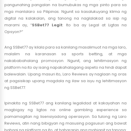
pangunahing pangalan na bumubukas ng mga pinto para sa
mga manlalaro sa Pilipinas. Ngunit sa kasalukuyang klima ng
digital na kalakalan, ang tanong na naglalakad sa isip ng
marami ay, “
SSBet77 Legit
: Ito ba ay Legal at Ligtas na
Opsyon?”
Ang SSBet77 ay kilala para sa kanilang masalimuot na mga laro,
malalim na karanasan sa sports betting, at mga
nakababahalang promosyon. Ngunit, ang lehitimasyon ng
platform na ito ay isang napakahalagang aspeto na hindi dapat
balewalain. Upang masuri ito, Laro Reviews ay naglaan ng oras
at pagsisikap upang magdala ng ilaw sa isyu ng lehitimasyon
ng SSBet77.
Ipinakita ng SSBet77 ang kanilang legalidad at kakayahan na
magbigay ng ligtas na online gambling experience sa
pamamagitan ng lisensiyadong operasyon. Sa tulong ng Laro
Reviews, atin nang bibigyan ng masusing pagsusuri ang bawat
bahagi ng platform na ito, at haharapin ang mahigpit na tanong: