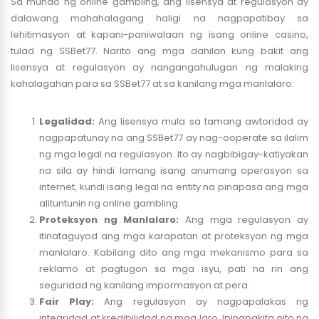
Sa mundo ng online gambling, ang lisensya at regulasyon ay
dalawang mahahalagang haligi na nagpapatibay sa
lehitimasyon at kapani-paniwalaan ng isang online casino,
tulad ng SSBet77. Narito ang mga dahilan kung bakit ang
lisensya at regulasyon ay nangangahulugan ng malaking
kahalagahan para sa SSBet77 at sa kanilang mga manlalaro:
Legalidad:
Ang lisensya mula sa tamang awtoridad ay
nagpapatunay na ang SSBet77 ay nag-ooperate sa ilalim
ng mga legal na regulasyon. Ito ay nagbibigay-katiyakan
na sila ay hindi lamang isang anumang operasyon sa
internet, kundi isang legal na entity na pinapasa ang mga
alituntunin ng online gambling.
Proteksyon ng Manlalaro:
Ang mga regulasyon ay
itinataguyod ang mga karapatan at proteksyon ng mga
manlalaro. Kabilang dito ang mga mekanismo para sa
reklamo at pagtugon sa mga isyu, pati na rin ang
seguridad ng kanilang impormasyon at pera.
Fair Play:
Ang regulasyon ay nagpapalakas ng
integridad at kredibilidad ng mga laro. Ipinapakita nito na