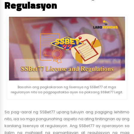
Regulasyon
Basahin ang pagkakaroon ng lisensya ng SSBet77 at mga
regulasyon nito sa pagpapatakbo ayon sa paksang SSBet77 Legit.
Sa pag-aaral ng SSBet77 upang tukuyin ang pagiging lehitimo
nito, isa sa mga pangunahing aspeto na ating tinitingnan ay ang
kanilang lisensya at regulasyon. Ang SSBet77 ay operasyon sa
ilalim ng mahigpit na pamantayan at regulasyon ng mga