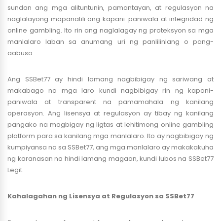
sundan ang mga alituntunin, pamantayan, at regulasyon na
naglalayong mapanatili ang kapani-paniwala at integridad ng
online gambling. Ito rin ang naglalagay ng proteksyon sa mga
manlalaro laban sa anumang uri ng panlilinlang o pang-
aabuso.
Ang SSBet77 ay hindi lamang nagbibigay ng sariwang at
makabago na mga laro kundi nagbibigay rin ng kapani-
paniwala at transparent na pamamahala ng kanilang
operasyon. Ang lisensya at regulasyon ay tibay ng kanilang
pangako na magbigay ng ligtas at lehitimong online gambling
platform para sa kanilang mga manlalaro. Ito ay nagbibigay ng
kumpiyansa na sa SSBet77, ang mga manlalaro ay makakakuha
ng karanasan na hindi lamang magaan, kundi lubos na SSBet77
Legit.
Kahalagahan ng Lisensya at Regulasyon sa SSBet77