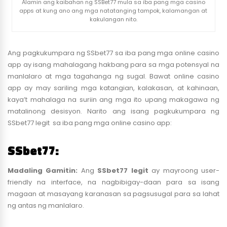
Alamin ang kaibahan ng SSBet77 mula sa iba pang mga casino
apps at kung ano ang mga natatanging tampok, kalamangan at
kakulangan nito.
Ang pagkukumpara ng SSbet77 sa iba pang mga online casino
app ay isang mahalagang hakbang para sa mga potensyal na
manlalaro at mga tagahanga ng sugal. Bawat online casino
app ay may sariling mga katangian, kalakasan, at kahinaan,
kaya’t mahalaga na suriin ang mga ito upang makagawa ng
matalinong desisyon. Narito ang isang pagkukumpara ng
SSbet77 legit sa iba pang mga online casino app: