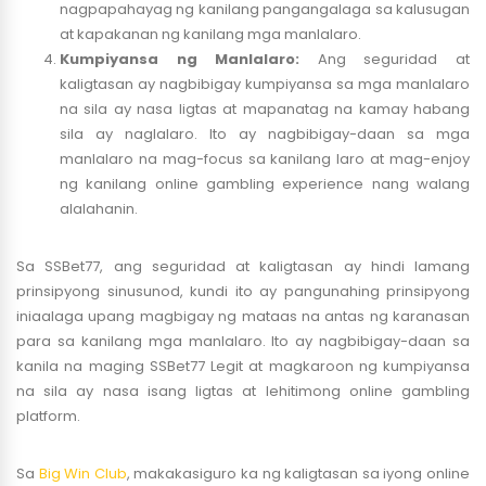
nagpapahayag ng kanilang pangangalaga sa kalusugan
at kapakanan ng kanilang mga manlalaro.
Kumpiyansa ng Manlalaro:
Ang seguridad at
kaligtasan ay nagbibigay kumpiyansa sa mga manlalaro
na sila ay nasa ligtas at mapanatag na kamay habang
sila ay naglalaro. Ito ay nagbibigay-daan sa mga
manlalaro na mag-focus sa kanilang laro at mag-enjoy
ng kanilang online gambling experience nang walang
alalahanin.
Sa SSBet77, ang seguridad at kaligtasan ay hindi lamang
prinsipyong sinusunod, kundi ito ay pangunahing prinsipyong
iniaalaga upang magbigay ng mataas na antas ng karanasan
para sa kanilang mga manlalaro. Ito ay nagbibigay-daan sa
kanila na maging SSBet77 Legit at magkaroon ng kumpiyansa
na sila ay nasa isang ligtas at lehitimong online gambling
platform.
Sa
Big Win Club
, makakasiguro ka ng kaligtasan sa iyong online