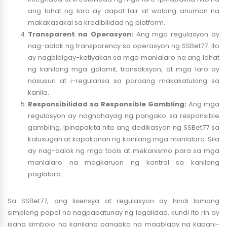
ang lahat ng laro ay dapat fair at walang anuman na
makakasakal sa kredibilidad ng platform.
Transparent na Operasyon:
Ang mga regulasyon ay
nag-aalok ng transparency sa operasyon ng SSBet77. Ito
ay nagbibigay-katiyakan sa mga manlalaro na ang lahat
ng kanilang mga galamit, transaksyon, at mga laro ay
nasusuri at i-regularisa sa paraang makakatulong sa
kanila.
Responsibilidad sa Responsible Gambling:
Ang mga
regulasyon ay naghahayag ng pangako sa responsible
gambling. Ipinapakita nito ang dedikasyon ng SSBet77 sa
kalusugan at kapakanan ng kanilang mga manlalaro. Sila
ay nag-aalok ng mga tools at mekanismo para sa mga
manlalaro na magkaruon ng kontrol sa kanilang
paglalaro.
Sa SSBet77, ang lisensya at regulasyon ay hindi lamang
simpleng papel na nagpapatunay ng legalidad, kundi ito rin ay
isang simbolo ng kanilang pangako na magbigay ng kapani-