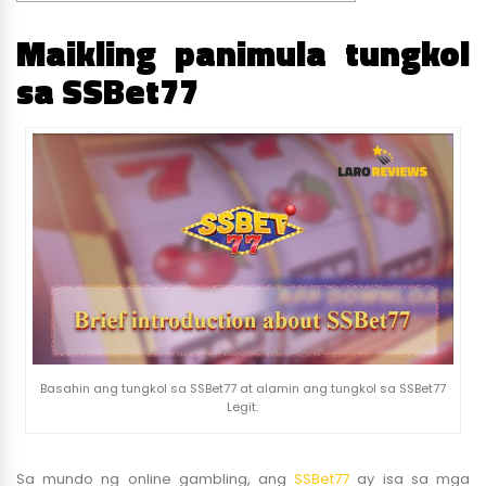
Maikling panimula tungkol
sa SSBet77
Basahin ang tungkol sa SSBet77 at alamin ang tungkol sa SSBet77
Legit.
Sa mundo ng online gambling, ang
SSBet77
ay isa sa mga