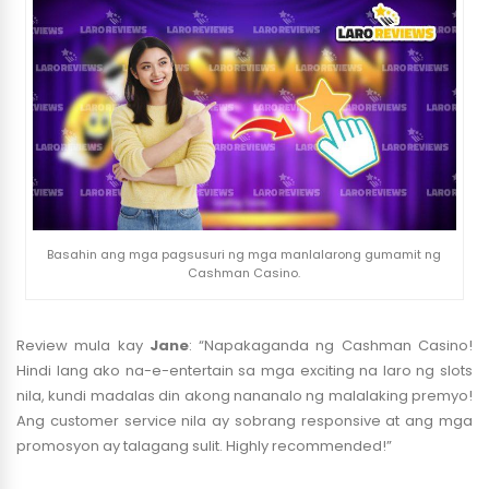
Basahin ang mga pagsusuri ng mga manlalarong gumamit ng
Cashman Casino.
Review mula kay
Jane
: “Napakaganda ng Cashman Casino!
Hindi lang ako na-e-entertain sa mga exciting na laro ng slots
nila, kundi madalas din akong nananalo ng malalaking premyo!
Ang customer service nila ay sobrang responsive at ang mga
promosyon ay talagang sulit. Highly recommended!”