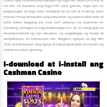
casino app na kinahuhumalingan ng mga tao. Mayroon itong 14
na laro na kasama ang mga PVP card games, mga laro sa
pagsusugal, at mga slots. Available ito sa iOS at Android, kaya
maaari mong tamasahin ang kasiyahan ng casino kahit saan at
kahit kailan. Dagdag pa, may 24/7 serbisyo sa customer na
handang sumagot sa mga katanungan mo. Ito ay isang app na
inirerekomenda ng Laro Reviews, na nagbibigay ng tiwala at
sertipikasyon sa kahusayan nito. Maglaro ngayon sa Big Win
Club at maranasan ang ligaya at kapanapanabik na mundo ng
online na casino gaming.
I-download at i-install ang
Cashman Casino