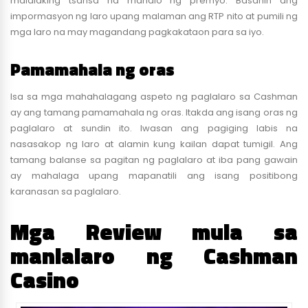
malalaking tsansa na manalo ng premyo. Basahin ang
impormasyon ng laro upang malaman ang RTP nito at pumili ng
mga laro na may magandang pagkakataon para sa iyo.
Pamamahala ng oras
Isa sa mga mahahalagang aspeto ng paglalaro sa Cashman
ay ang tamang pamamahala ng oras. Itakda ang isang oras ng
paglalaro at sundin ito. Iwasan ang pagiging labis na
nasasakop ng laro at alamin kung kailan dapat tumigil. Ang
tamang balanse sa pagitan ng paglalaro at iba pang gawain
ay mahalaga upang mapanatili ang isang positibong
karanasan sa paglalaro.
Mga Review mula sa
manlalaro ng Cashman
Casino