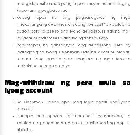
mong ideposito at iba pang impormasyon na hinihiling ng
koponan ng pagbabayad.
Kapag tapos na ang pagsasagawa ng mga
kinakailangang detalye, i-click ang “Deposit” o katulad na
button para iproseso ang iyong deposito. Hintaying ma-
validate at maiproseso ang iyong transaksyon.
Pagkatapos ng transaksyon, ang depositong pera ay
idaragdag sa iyong
Cashman Casino
account. Maaari
mo na itong gamitin para maglaro ng mga laro at
makakuha ng mga premyo.
Mag-withdraw ng pera mula sa
iyong account
Sa Cashman Casino app, mag-login gamit ang iyong
account.
Hanapin ang opsyon na “Banking,” “Withdrawals,” o
katulad na pangalan sa menu o dashboard ng app. I-
click ito.