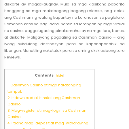
diskarte ay magkakaugnay. Mula sa mga klasikong paborito
hanggang sa mga makabagong bagong release, nag-aalok
ang Cashman ng walang kapantay na karanasan sa paglalaro.
Samahan kami sa pag-aaral namin sa larangan ng mga virtual
na casino, paggalugad ng pinakamahusay na mga laro, bonus,
at diskarte. Maligayang pagdating sa Cashman Casino – ang
iyong sukdulang destinasyon para sa kapanapanabik na
libangan. Manatiling nakatutok para sa aming eksklusibong Laro
Reviews.
Contents
[
hide
]
1.
Cashman Casino at mga natatanging
tampok
2.
I-download at i-install ang Cashman
Casino
3.
Mag-register at mag-login sa Cashman
Casino
4.
Paano mag-deposit at mag-withdraw ng