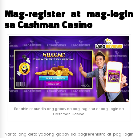
Mag-register at mag-login
sa Cashman Casino
Basahin at sundin ang gabay sa pag-register at pag-login sa
Cashman Casino.
Narito ang detalyadong gabay sa pagrerehistro at pag-login