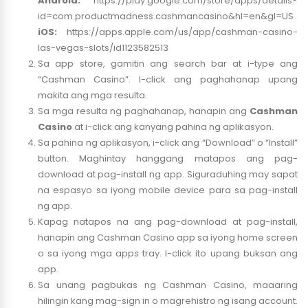
Android:
https://play.google.com/store/apps/details?
id=com.productmadness.cashmancasino&hl=en&gl=US
iOS:
https://apps.apple.com/us/app/cashman-casino-
las-vegas-slots/id1123582513
Sa app store, gamitin ang search bar at i-type ang
“Cashman Casino”. I-click ang paghahanap upang
makita ang mga resulta.
Sa mga resulta ng paghahanap, hanapin ang
Cashman
Casino
at i-click ang kanyang pahina ng aplikasyon.
Sa pahina ng aplikasyon, i-click ang “Download” o “Install”
button. Maghintay hanggang matapos ang pag-
download at pag-install ng app. Siguraduhing may sapat
na espasyo sa iyong mobile device para sa pag-install
ng app.
Kapag natapos na ang pag-download at pag-install,
hanapin ang Cashman Casino app sa iyong home screen
o sa iyong mga apps tray. I-click ito upang buksan ang
app.
Sa unang pagbukas ng Cashman Casino, maaaring
hilingin kang mag-sign in o magrehistro ng isang account.