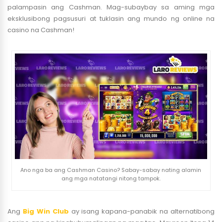
palampasin ang Cashman. Mag-subaybay sa aming mga
eksklusibong pagsusuri at tuklasin ang mundo ng online na
casino na Cashman!
Ano nga ba ang Cashman Casino? Sabay-sabay nating alamin
ang mga natatangi nitong tampok.
Ang
Big Win Club
ay isang kapana-panabik na alternatibong