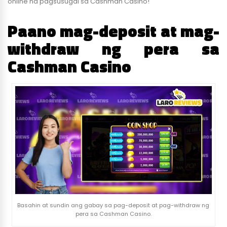
online na pagsusugal sa Cashman Casino!
Paano mag-deposit at mag-
withdraw ng pera sa
Cashman Casino
Basahin at sundin ang gabay sa pag-deposit at pag-withdraw ng
pera sa Cashman Casino.