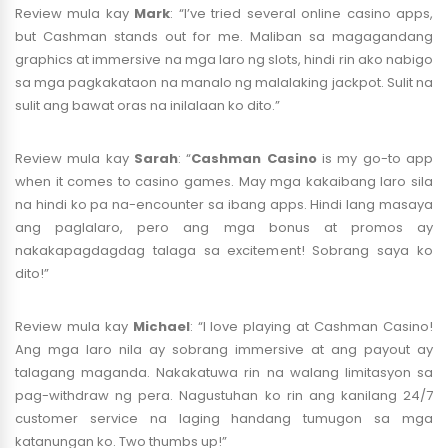
Review mula kay
Mark
: “I’ve tried several online casino apps,
but Cashman stands out for me. Maliban sa magagandang
graphics at immersive na mga laro ng slots, hindi rin ako nabigo
sa mga pagkakataon na manalo ng malalaking jackpot. Sulit na
sulit ang bawat oras na inilalaan ko dito.”
Review mula kay
Sarah
: “
Cashman Casino
is my go-to app
when it comes to casino games. May mga kakaibang laro sila
na hindi ko pa na-encounter sa ibang apps. Hindi lang masaya
ang paglalaro, pero ang mga bonus at promos ay
nakakapagdagdag talaga sa excitement! Sobrang saya ko
dito!”
Review mula kay
Michael
: “I love playing at Cashman Casino!
Ang mga laro nila ay sobrang immersive at ang payout ay
talagang maganda. Nakakatuwa rin na walang limitasyon sa
pag-withdraw ng pera. Nagustuhan ko rin ang kanilang 24/7
customer service na laging handang tumugon sa mga
katanungan ko. Two thumbs up!”