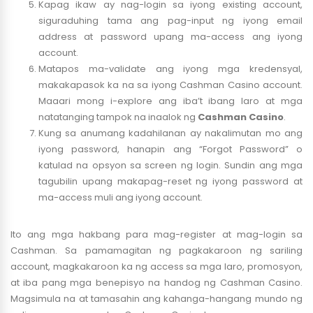
Kapag ikaw ay nag-login sa iyong existing account,
siguraduhing tama ang pag-input ng iyong email
address at password upang ma-access ang iyong
account.
Matapos ma-validate ang iyong mga kredensyal,
makakapasok ka na sa iyong Cashman Casino account.
Maaari mong i-explore ang iba’t ibang laro at mga
natatanging tampok na inaalok ng
Cashman Casino
.
Kung sa anumang kadahilanan ay nakalimutan mo ang
iyong password, hanapin ang “Forgot Password” o
katulad na opsyon sa screen ng login. Sundin ang mga
tagubilin upang makapag-reset ng iyong password at
ma-access muli ang iyong account.
Ito ang mga hakbang para mag-register at mag-login sa
Cashman. Sa pamamagitan ng pagkakaroon ng sariling
account, magkakaroon ka ng access sa mga laro, promosyon,
at iba pang mga benepisyo na handog ng Cashman Casino.
Magsimula na at tamasahin ang kahanga-hangang mundo ng