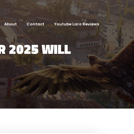
About
Contact
Youtube Laro Reviews
R 2025 WILL