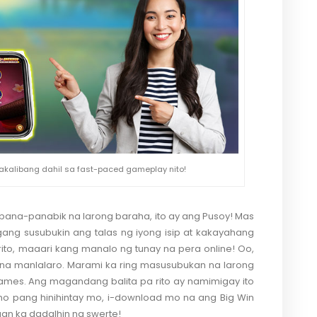
akalibang dahil sa fast-paced gameplay nito!
pana-panabik na larong baraha, ito ay ang Pusoy! Mas
gang susubukin ang talas ng iyong isip at kakayahang
ito, maaari kang manalo ng tunay na pera online! Oo,
a manlalaro. Marami ka ring masusubukan na larong
g games. Ang magandang balita pa rito ay namimigay ito
ano pang hinihintay mo, i-download mo na ang Big Win
an ka dadalhin ng swerte!