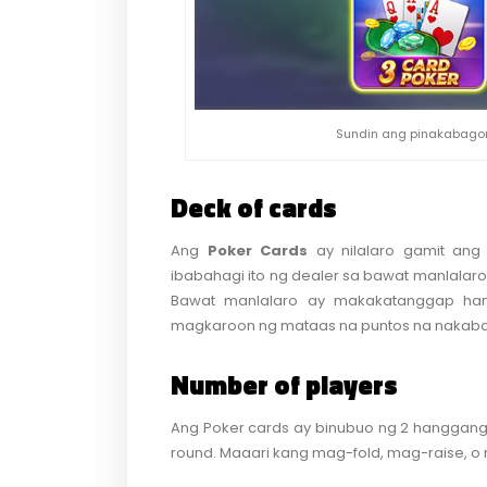
Sundin ang pinakabago
Deck of cards
Ang
Poker Cards
ay nilalaro gamit ang
ibabahagi ito ng dealer sa bawat manlalar
Bawat manlalaro ay makakatanggap han
magkaroon ng mataas na puntos na nakabat
Number of players
Ang Poker cards ay binubuo ng 2 hanggang 
round. Maaari kang mag-fold, mag-raise, o 