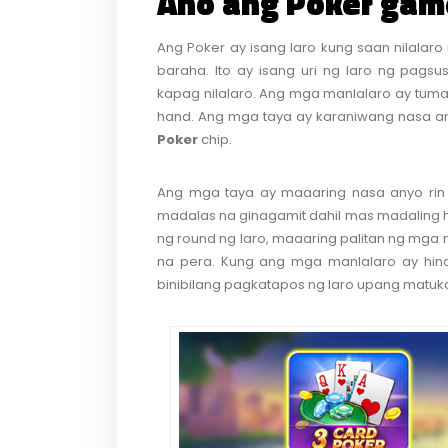
Ano ang Poker gam
Ang Poker ay isang laro kung saan nilalar
baraha. Ito ay isang uri ng laro ng pags
kapag nilalaro. Ang mga manlalaro ay tumat
hand. Ang mga taya ay karaniwang nasa an
Poker
chip.
Ang mga taya ay maaaring nasa anyo rin
madalas na ginagamit dahil mas madaling h
ng round ng laro, maaaring palitan ng mga 
na pera. Kung ang mga manlalaro ay hind
binibilang pagkatapos ng laro upang matu