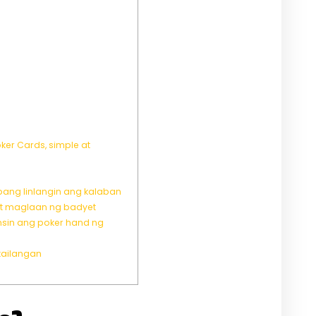
er Cards, simple at
upang linlangin ang kalaban
t maglaan ng badyet
sin ang poker hand ng
kailangan