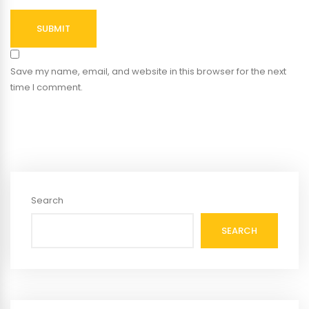
SUBMIT
Save my name, email, and website in this browser for the next
time I comment.
Search
SEARCH