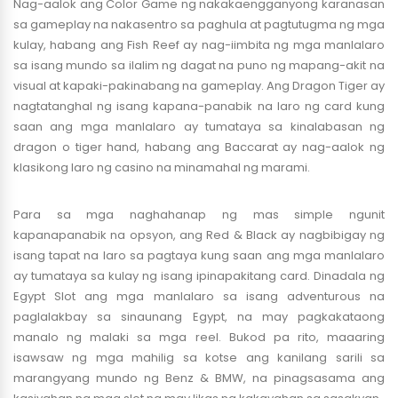
Nag-aalok ang Color Game ng nakakaengganyong karanasan
sa gameplay na nakasentro sa paghula at pagtutugma ng mga
kulay, habang ang Fish Reef ay nag-iimbita ng mga manlalaro
sa isang mundo sa ilalim ng dagat na puno ng mapang-akit na
visual at kapaki-pakinabang na gameplay. Ang Dragon Tiger ay
nagtatanghal ng isang kapana-panabik na laro ng card kung
saan ang mga manlalaro ay tumataya sa kinalabasan ng
dragon o tiger hand, habang ang Baccarat ay nag-aalok ng
klasikong laro ng casino na minamahal ng marami.
Para sa mga naghahanap ng mas simple ngunit
kapanapanabik na opsyon, ang Red & Black ay nagbibigay ng
isang tapat na laro sa pagtaya kung saan ang mga manlalaro
ay tumataya sa kulay ng isang ipinapakitang card. Dinadala ng
Egypt Slot ang mga manlalaro sa isang adventurous na
paglalakbay sa sinaunang Egypt, na may pagkakataong
manalo ng malaki sa mga reel. Bukod pa rito, maaaring
isawsaw ng mga mahilig sa kotse ang kanilang sarili sa
marangyang mundo ng Benz & BMW, na pinagsasama ang