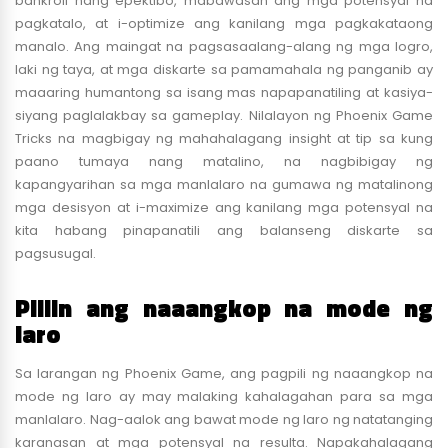
bankroll nang epektibo, mabawasan ang mga potensyal na
pagkatalo, at i-optimize ang kanilang mga pagkakataong
manalo. Ang maingat na pagsasaalang-alang ng mga logro,
laki ng taya, at mga diskarte sa pamamahala ng panganib ay
maaaring humantong sa isang mas napapanatiling at kasiya-
siyang paglalakbay sa gameplay. Nilalayon ng Phoenix Game
Tricks na magbigay ng mahahalagang insight at tip sa kung
paano tumaya nang matalino, na nagbibigay ng
kapangyarihan sa mga manlalaro na gumawa ng matalinong
mga desisyon at i-maximize ang kanilang mga potensyal na
kita habang pinapanatili ang balanseng diskarte sa
pagsusugal.
Piliin ang naaangkop na mode ng
laro
Sa larangan ng Phoenix Game, ang pagpili ng naaangkop na
mode ng laro ay may malaking kahalagahan para sa mga
manlalaro. Nag-aalok ang bawat mode ng laro ng natatanging
karanasan at mga potensyal na resulta. Napakahalagang