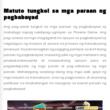
Matuto tungkol sa mga paraan ng
pagbabayad
Ang pag-aaral tungkol sa mga paraan ng pagbabayad ay
mahalaga kapag nakikipag-ugnayan sa Phoenix Game. Ang
pag-unawa sa mga magagamit na opsyon sa pagbabayad ay
nagsisiguro ng maayos at secure na proseso ng transaksyong
pinansyal. Sa pamamagitan ng pagiging pamilyar sa iba’t ibang
paraan ng pagbabayad, maaaring piliin ng mga manlalaro ang
pinakakombenyente at maaasahang opsyon para sa
pagdedeposito ng mga pondo at pag-withdraw ng mga
panalo. Mahalagang isaalang-alang ang mga salik gaya ng
mga bayarin sa transaksyon, oras ng pagproseso, at anumang
partikular na kinakailangan na nauugnay sa bawat paraan ng
pagbabayad.