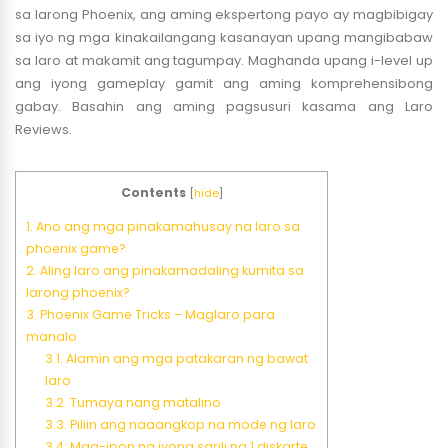
sa larong Phoenix, ang aming ekspertong payo ay magbibigay
sa iyo ng mga kinakailangang kasanayan upang mangibabaw
sa laro at makamit ang tagumpay. Maghanda upang i-level up
ang iyong gameplay gamit ang aming komprehensibong
gabay. Basahin ang aming pagsusuri kasama ang Laro
Reviews.
Contents
[
hide
]
1.
Ano ang mga pinakamahusay na laro sa
phoenix game?
2.
Aling laro ang pinakamadaling kumita sa
larong phoenix?
3.
Phoenix Game Tricks – Maglaro para
manalo
3.1.
Alamin ang mga patakaran ng bawat
laro
3.2.
Tumaya nang matalino
3.3.
Piliin ang naaangkop na mode ng laro
3.4.
Mag-ipon ng iyong sarili ng 1 diskarte