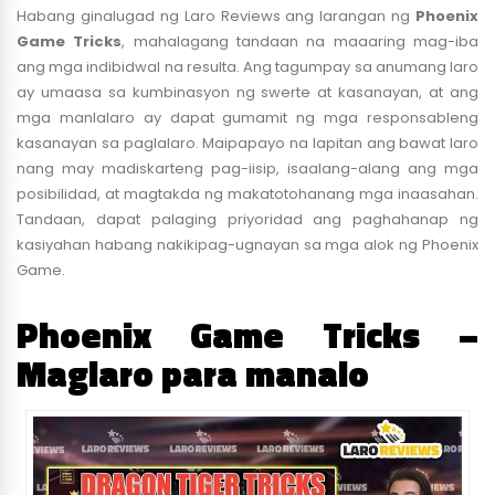
Habang ginalugad ng Laro Reviews ang larangan ng
Phoenix
Game Tricks
, mahalagang tandaan na maaaring mag-iba
ang mga indibidwal na resulta. Ang tagumpay sa anumang laro
ay umaasa sa kumbinasyon ng swerte at kasanayan, at ang
mga manlalaro ay dapat gumamit ng mga responsableng
kasanayan sa paglalaro. Maipapayo na lapitan ang bawat laro
nang may madiskarteng pag-iisip, isaalang-alang ang mga
posibilidad, at magtakda ng makatotohanang mga inaasahan.
Tandaan, dapat palaging priyoridad ang paghahanap ng
kasiyahan habang nakikipag-ugnayan sa mga alok ng Phoenix
Game.
Phoenix Game Tricks –
Maglaro para manalo