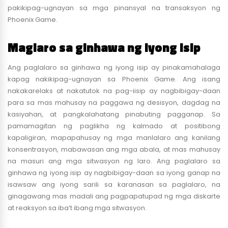
pakikipag-ugnayan sa mga pinansyal na transaksyon ng
Phoenix Game.
Maglaro sa ginhawa ng iyong isip
Ang paglalaro sa ginhawa ng iyong isip ay pinakamahalaga
kapag nakikipag-ugnayan sa Phoenix Game. Ang isang
nakakarelaks at nakatutok na pag-iisip ay nagbibigay-daan
para sa mas mahusay na paggawa ng desisyon, dagdag na
kasiyahan, at pangkalahatang pinabuting pagganap. Sa
pamamagitan ng paglikha ng kalmado at positibong
kapaligiran, mapapahusay ng mga manlalaro ang kanilang
konsentrasyon, mabawasan ang mga abala, at mas mahusay
na masuri ang mga sitwasyon ng laro. Ang paglalaro sa
ginhawa ng iyong isip ay nagbibigay-daan sa iyong ganap na
isawsaw ang iyong sarili sa karanasan sa paglalaro, na
ginagawang mas madali ang pagpapatupad ng mga diskarte
at reaksyon sa iba’t ibang mga sitwasyon.