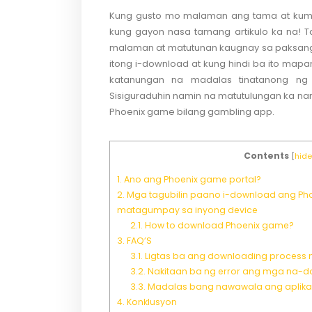
Kung gusto mo malaman ang tama at kum
kung gayon nasa tamang artikulo ka na! T
malaman at matutunan kaugnay sa paksang it
itong i-download at kung hindi ba ito mapa
katanungan na madalas tinatanong ng
Sisiguraduhin namin na matutulungan ka na
Phoenix game bilang gambling app.
Contents
[
hide
1.
Ano ang Phoenix game portal?
2.
Mga tagubilin paano i-download ang Ph
matagumpay sa inyong device
2.1.
How to download Phoenix game?
3.
FAQ’S
3.1.
Ligtas ba ang downloading process n
3.2.
Nakitaan ba ng error ang mga na-do
3.3.
Madalas bang nawawala ang aplik
4.
Konklusyon