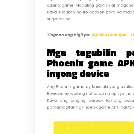
casino game. Madaling gamitin at maganda
Kaya subukan na ito ngayon para sa maga
sugal online.
Tingnan ang higit pa:
Big Win Club Apk – H
Mga tagubilin p
Phoenix game AP
inyong device
Ang Phoenix game ay kasalukuyang availab
Reviews ay walang nahanap na opisyal na 
Kaya ang tanging paraan lamang par
pamamagitan ng Phoenix game APK. Narito