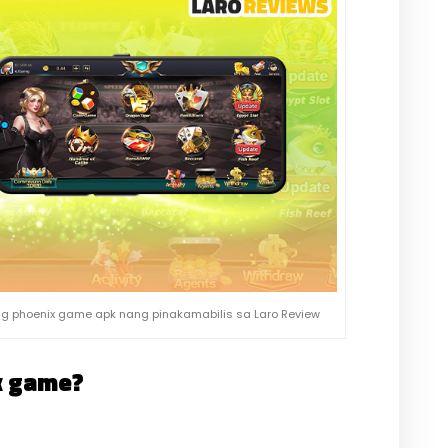
 phoenix game apk nang pinakamabilis sa Laro Review
x game?