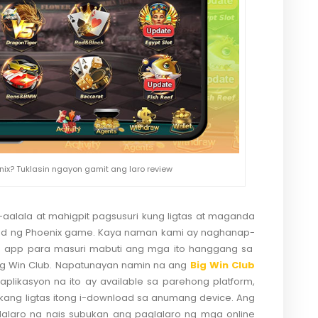
nix? Tuklasin ngayon gamit ang laro review
aalala at mahigpit pagsusuri kung ligtas at maganda
lad ng Phoenix game. Kaya naman kami ay naghanap-
 app para masuri mabuti ang mga ito hanggang sa
 Win Club. Napatunayan namin na ang
Big Win Club
aplikasyon na ito ay available sa parehong platform,
kang ligtas itong i-download sa anumang device. Ang
lalaro na nais subukan ang paglalaro ng mga online