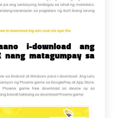
 pa ang serbisyong binibigay sa lahat ng manlalaro.
ndang karanasan sa paglalaro ng iba’t ibang larong
ow to download big win club via Apk file
aano i-download ang
K nang matagumpay sa
le sa Android at Windows para i-download. Ang Laro
bersyon ng Phoenix game sa GooglePlay at App Store.
a Phoenix game free download sa device ay sa
 ang bawat hakbang sa download Phoenix game: