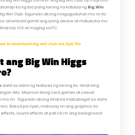
sa Big Win Higgs Domino. Ang Big Win Club ay mayroon
hahanap ka ng iba pang larong na katulad ng
Big Win
ig Win Club. Sigurado akong magugustuhan mo rin ito
 ma-download gamit ang iyong device at makukuha mo
a Android, iOS at maging sa PC.
ow to download big win club via Apk file
 ang Big Win Higgs
ro?
o
dahil sa dami ng features ng larong ito. Hindi lang
gan dito. Mayroon itong card games at casual
n mo rin. Sigurado akong hindi ka mababagot sa dami
mino. Bukod pa riyan, mahusay rin ang graphics na
effects, sound effects at pati na rin ang background