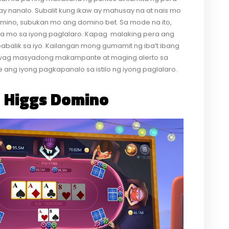
ay nanalo. Subalit kung ikaw ay mahusay na at nais mo
mino, subukan mo ang domino bet. Sa mode na ito,
a mo sa iyong paglalaro. Kapag malaking pera ang
 babalik sa iyo. Kailangan mong gumamit ng iba’t ibang
Huwag masyadong makampante at maging alerto sa
 ang iyong pagkapanalo sa istilo ng iyong paglalaro.
n Higgs Domino