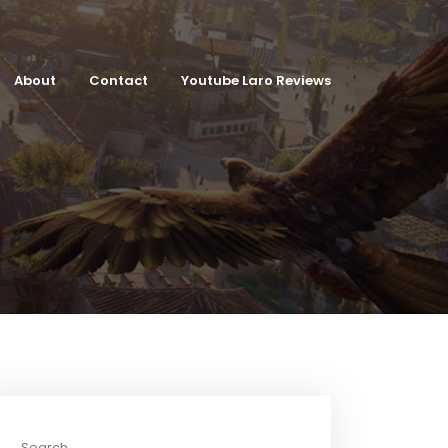
About
Contact
Youtube Laro Reviews
Search