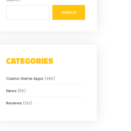
SEARCH
CATEGORIES
Casino Game Apps
(460)
News
(55)
Reviews
(133)