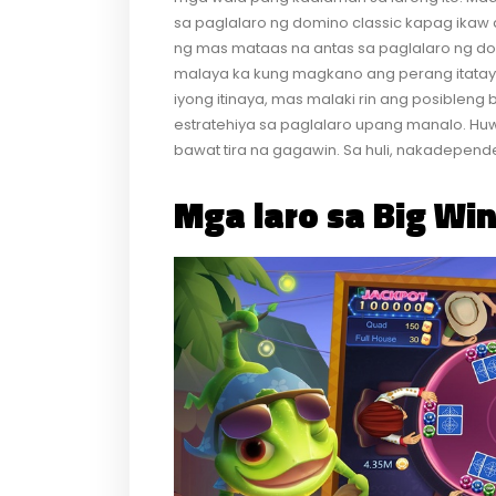
sa paglalaro ng domino classic kapag ikaw 
ng mas mataas na antas sa paglalaro ng do
malaya ka kung magkano ang perang itatay
iyong itinaya, mas malaki rin ang posibleng
estratehiya sa paglalaro upang manalo. 
bawat tira na gagawin. Sa huli, nakadepende
Mga laro sa Big Wi