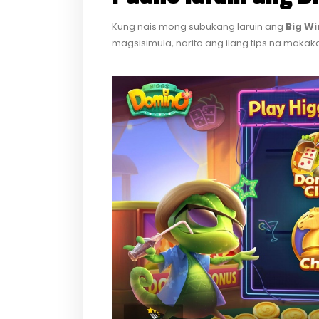
Kung nais mong subukang laruin ang
Big Wi
magsisimula, narito ang ilang tips na makak