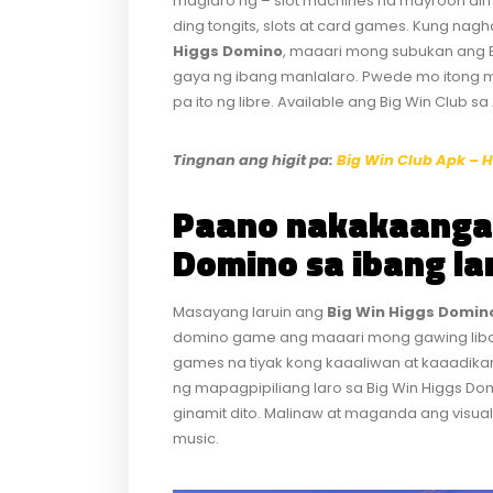
maglaro ng – slot machines na mayroon din 
ding tongits, slots at card games. Kung nag
Higgs Domino
, maaari mong subukan ang B
gaya ng ibang manlalaro. Pwede mo itong
pa ito ng libre. Available ang Big Win Club s
Tingnan ang higit pa:
Big Win Club Apk – H
Paano nakakaangat
Domino sa ibang la
Masayang laruin ang
Big Win Higgs Domin
domino game ang maaari mong gawing liban
games na tiyak kong kaaaliwan at kaaadika
ng mapagpipiliang laro sa Big Win Higgs Do
ginamit dito. Malinaw at maganda ang visual 
music.