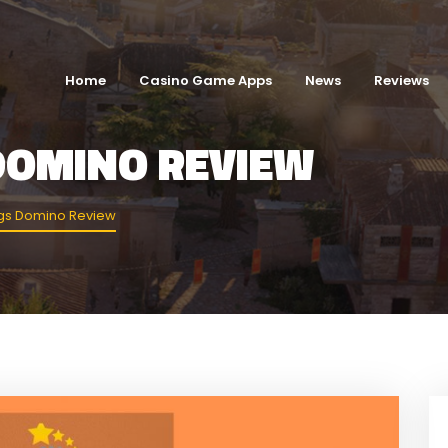
Home
Casino Game Apps
News
Reviews
 DOMINO REVIEW
ggs Domino Review