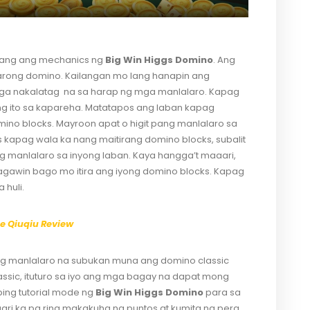
mang ang mechanics ng
Big Win Higgs Domino
. Ang
a larong domino. Kailangan mo lang hanapin ang
ga nakalatag na sa harap ng mga manlalaro. Kapag
ng ito sa kapareha. Matatapos ang laban kapag
no blocks. Mayroon apat o higit pang manlalaro sa
kapag wala ka nang maitirang domino blocks, subalit
manlalaro sa inyong laban. Kaya hangga’t maaari,
agawin bago mo itira ang iyong domino blocks. Kapag
 huli.
e Qiuqiu Review
 manlalaro na subukan muna ang domino classic
ssic, ituturo sa iyo ang mga bagay na dapat mong
bing tutorial mode ng
Big Win Higgs Domino
para sa
ri ka pa ring makakuha ng puntos at kumita ng pera