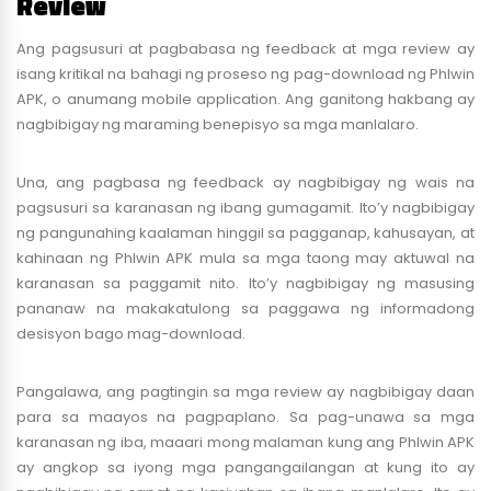
Review
Ang pagsusuri at pagbabasa ng feedback at mga review ay
isang kritikal na bahagi ng proseso ng pag-download ng Phlwin
APK, o anumang mobile application. Ang ganitong hakbang ay
nagbibigay ng maraming benepisyo sa mga manlalaro.
Una, ang pagbasa ng feedback ay nagbibigay ng wais na
pagsusuri sa karanasan ng ibang gumagamit. Ito’y nagbibigay
ng pangunahing kaalaman hinggil sa pagganap, kahusayan, at
kahinaan ng Phlwin APK mula sa mga taong may aktuwal na
karanasan sa paggamit nito. Ito’y nagbibigay ng masusing
pananaw na makakatulong sa paggawa ng informadong
desisyon bago mag-download.
Pangalawa, ang pagtingin sa mga review ay nagbibigay daan
para sa maayos na pagpaplano. Sa pag-unawa sa mga
karanasan ng iba, maaari mong malaman kung ang Phlwin APK
ay angkop sa iyong mga pangangailangan at kung ito ay