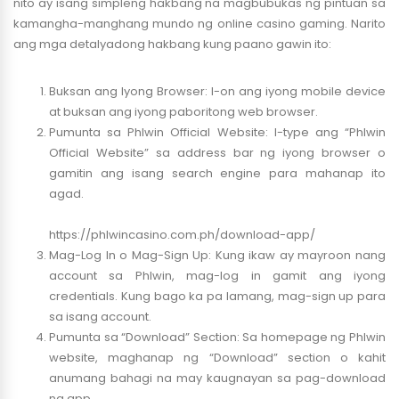
nito ay isang simpleng hakbang na magbubukas ng pintuan sa
kamangha-manghang mundo ng online casino gaming. Narito
ang mga detalyadong hakbang kung paano gawin ito:
Buksan ang Iyong Browser: I-on ang iyong mobile device
at buksan ang iyong paboritong web browser.
Pumunta sa Phlwin Official Website: I-type ang “Phlwin
Official Website” sa address bar ng iyong browser o
gamitin ang isang search engine para mahanap ito
agad.
https://phlwincasino.com.ph/download-app/
Mag-Log In o Mag-Sign Up: Kung ikaw ay mayroon nang
account sa Phlwin, mag-log in gamit ang iyong
credentials. Kung bago ka pa lamang, mag-sign up para
sa isang account.
Pumunta sa “Download” Section: Sa homepage ng Phlwin
website, maghanap ng “Download” section o kahit
anumang bahagi na may kaugnayan sa pag-download
ng app.