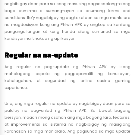
nagbibigay daan para sa isang masusing pagsasaalang-alang
bago pumirma o sumang-ayon sa anumang terms and
conditions. Ito’y nagbibigay ng pagkakataon sa mga manlalaro
na magdesisyon kung ang Phlwin APK ay angkop sa kanilang
pangangailangan at kung handa silang sumunod sa mga
kondisyon na itinakda ng aplikasyon.
Regular na na-update
Ang regular na pag-update ng Phlwin APK ay isang
mahalagang aspeto ng pagpapanatili ng kahusayan,
kahalagahan, at seguridad ng online casino gaming
experience.
Una, ang mga regular na update ay nagbibigay daan para sa
patuloy na pag-unlad ng Phlwin APK. Sa bawat bagong
bersyon, maaari mong asahan ang mga bagong laro, features,
at improvements sa sistema na nagbibigay ng masiglang
karanasan sa mga manlalaro. Ang pagsunod sa mga update