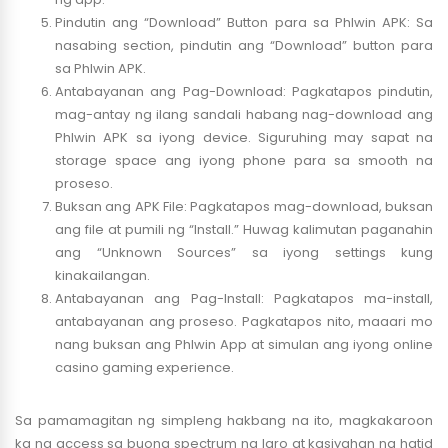
Pindutin ang “Download” Button para sa Phlwin APK: Sa
nasabing section, pindutin ang “Download” button para
sa Phlwin APK.
Antabayanan ang Pag-Download: Pagkatapos pindutin,
mag-antay ng ilang sandali habang nag-download ang
Phlwin APK sa iyong device. Siguruhing may sapat na
storage space ang iyong phone para sa smooth na
proseso.
Buksan ang APK File: Pagkatapos mag-download, buksan
ang file at pumili ng “Install.” Huwag kalimutan paganahin
ang “Unknown Sources” sa iyong settings kung
kinakailangan.
Antabayanan ang Pag-Install: Pagkatapos ma-install,
antabayanan ang proseso. Pagkatapos nito, maaari mo
nang buksan ang Phlwin App at simulan ang iyong online
casino gaming experience.
Sa pamamagitan ng simpleng hakbang na ito, magkakaroon
ka ng access sa buong spectrum ng laro at kasiyahan na hatid