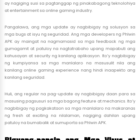
ay nagiging susi sa pagtanggap ng pinakabagong teknolohiya
at entertainment sa online gaming industry.
Pangalawa, ang mga update ay nagbibigay ng solusyon sa
mga bugs at isyu ng seguridad. Ang mga developers ng Phlwin
APK ay maingat na nagmamasid sa mga feedback ng mga
gumagamit at patuloy na nagtatrabaho upang mapabuti ang
kahusayan at security ng kanilang aplikasyon. Ito’y nagbibigay
ng kumpiyansa sa mga manlalaro na masusulit nila ang
kanilang online gaming experience nang hindi inaapekto ang
kanilang seguridad.
Huli, ang regular na pag-update ay nagbibigay daan para sa
masusing pagsusuri sa mga bagong feature at mechanics. Ito’y
nagbibigay ng pagkakataon sa mga manlalaro na makaranas
ng fresh at exciting na nilalaman, nagiging dahilan upang
patuloy na bumabalik at sumuporta sa Phlwin APK.
Bigyang-pansin ang Mga Virus at