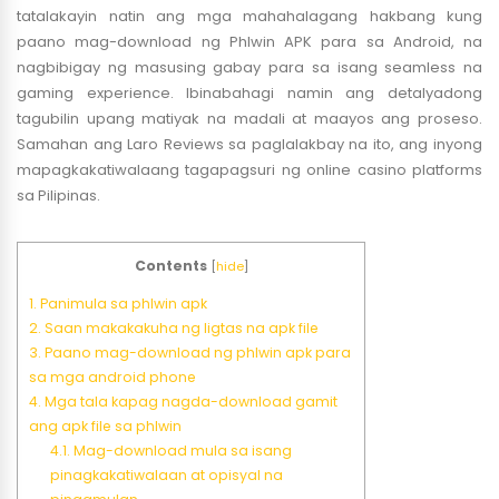
tatalakayin natin ang mga mahahalagang hakbang kung
paano mag-download ng Phlwin APK para sa Android, na
nagbibigay ng masusing gabay para sa isang seamless na
gaming experience. Ibinabahagi namin ang detalyadong
tagubilin upang matiyak na madali at maayos ang proseso.
Samahan ang Laro Reviews sa paglalakbay na ito, ang inyong
mapagkakatiwalaang tagapagsuri ng online casino platforms
sa Pilipinas.
Contents
[
hide
]
1.
Panimula sa phlwin apk
2.
Saan makakakuha ng ligtas na apk file
3.
Paano mag-download ng phlwin apk para
sa mga android phone
4.
Mga tala kapag nagda-download gamit
ang apk file sa phlwin
4.1.
Mag-download mula sa isang
pinagkakatiwalaan at opisyal na