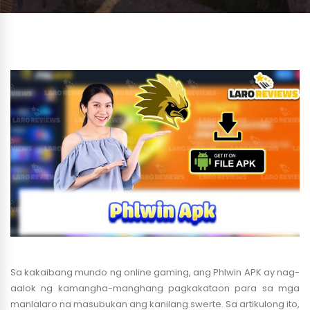
Sa kakaibang mundo ng online gaming, ang Phlwin APK ay nag-
aalok ng kamangha-manghang pagkakataon para sa mga
manlalaro na masubukan ang kanilang swerte. Sa artikulong ito,