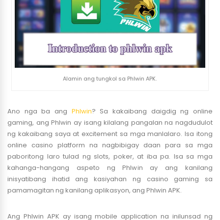
Alamin ang tungkol sa Phlwin APK.
Ano nga ba ang
Phlwin
? Sa kakaibang daigdig ng online
gaming, ang Phlwin ay isang kilalang pangalan na nagdudulot
ng kakaibang saya at excitement sa mga manlalaro. Isa itong
online casino platform na nagbibigay daan para sa mga
paboritong laro tulad ng slots, poker, at iba pa. Isa sa mga
kahanga-hangang aspeto ng Phlwin ay ang kanilang
inisyatibang ihatid ang kasiyahan ng casino gaming sa
pamamagitan ng kanilang aplikasyon, ang Phlwin APK.
Ang Phlwin APK ay isang mobile application na inilunsad ng