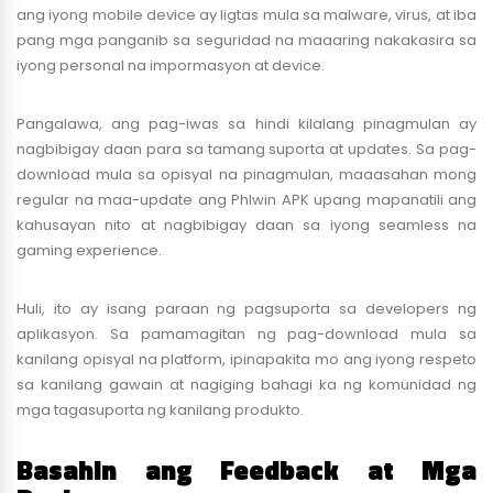
ang iyong mobile device ay ligtas mula sa malware, virus, at iba
pang mga panganib sa seguridad na maaaring nakakasira sa
iyong personal na impormasyon at device.
Pangalawa, ang pag-iwas sa hindi kilalang pinagmulan ay
nagbibigay daan para sa tamang suporta at updates. Sa pag-
download mula sa opisyal na pinagmulan, maaasahan mong
regular na maa-update ang Phlwin APK upang mapanatili ang
kahusayan nito at nagbibigay daan sa iyong seamless na
gaming experience.
Huli, ito ay isang paraan ng pagsuporta sa developers ng
aplikasyon. Sa pamamagitan ng pag-download mula sa
kanilang opisyal na platform, ipinapakita mo ang iyong respeto
sa kanilang gawain at nagiging bahagi ka ng komunidad ng
mga tagasuporta ng kanilang produkto.
Basahin ang Feedback at Mga