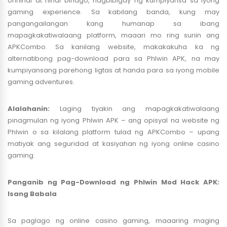
orihinal at hindi binago, nagbibigay ng kumpiyansa sa iyong
gaming experience. Sa kabilang banda, kung may
pangangailangan kang humanap sa ibang
mapagkakatiwalaang platform, maaari mo ring suriin ang
APKCombo. Sa kanilang website, makakakuha ka ng
alternatibong pag-download para sa Phlwin APK, na may
kumpiyansang parehong ligtas at handa para sa iyong mobile
gaming adventures.
Alalahanin:
Laging tiyakin ang mapagkakatiwalaang
pinagmulan ng iyong Phlwin APK – ang opisyal na website ng
Phlwin o sa kilalang platform tulad ng APKCombo – upang
matiyak ang seguridad at kasiyahan ng iyong online casino
gaming.
Panganib ng Pag-Download ng Phlwin Mod Hack APK:
Isang Babala
Sa paglago ng online casino gaming, maaaring maging