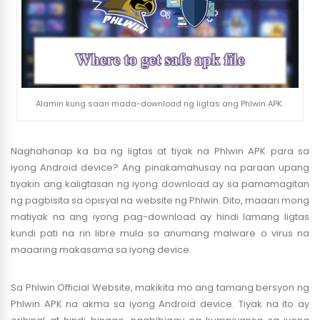
Alamin kung saan mada-download ng ligtas ang Phlwin APK.
Naghahanap ka ba ng ligtas at tiyak na Phlwin APK para sa
iyong Android device? Ang pinakamahusay na paraan upang
tiyakin ang kaligtasan ng iyong download ay sa pamamagitan
ng pagbisita sa opisyal na website ng Phlwin. Dito, maaari mong
matiyak na ang iyong pag-download ay hindi lamang ligtas
kundi pati na rin libre mula sa anumang malware o virus na
maaaring makasama sa iyong device.
Sa Phlwin Official Website, makikita mo ang tamang bersyon ng
Phlwin APK na akma sa iyong Android device. Tiyak na ito ay