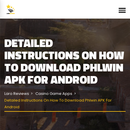
DETAILED
INSTRUCTIONS ON HOW
TO DOWNLOAD PHLWIN
APK FOR ANDROID
Laro Reviews
Casino Game Apps
Detailed Instructions On How To Download Phlwin APK For
Android