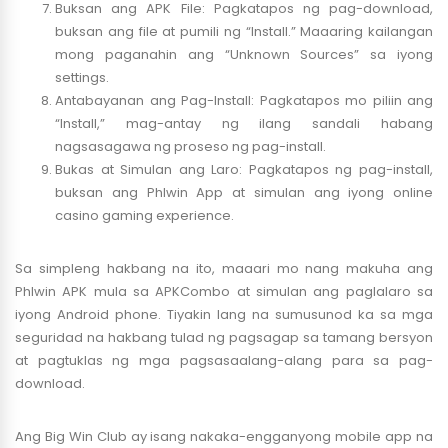
Buksan ang APK File: Pagkatapos ng pag-download,
buksan ang file at pumili ng “Install.” Maaaring kailangan
mong paganahin ang “Unknown Sources” sa iyong
settings.
Antabayanan ang Pag-Install: Pagkatapos mo piliin ang
“Install,” mag-antay ng ilang sandali habang
nagsasagawa ng proseso ng pag-install.
Bukas at Simulan ang Laro: Pagkatapos ng pag-install,
buksan ang Phlwin App at simulan ang iyong online
casino gaming experience.
Sa simpleng hakbang na ito, maaari mo nang makuha ang
Phlwin APK mula sa APKCombo at simulan ang paglalaro sa
iyong Android phone. Tiyakin lang na sumusunod ka sa mga
seguridad na hakbang tulad ng pagsagap sa tamang bersyon
at pagtuklas ng mga pagsasaalang-alang para sa pag-
download.
Ang Big Win Club ay isang nakaka-engganyong mobile app na