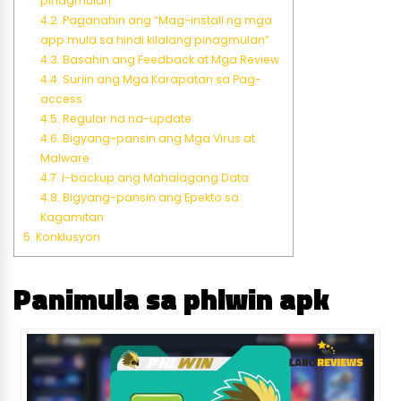
pinagmulan
4.2.
Paganahin ang “Mag-install ng mga
app mula sa hindi kilalang pinagmulan”
4.3.
Basahin ang Feedback at Mga Review
4.4.
Suriin ang Mga Karapatan sa Pag-
access
4.5.
Regular na na-update
4.6.
Bigyang-pansin ang Mga Virus at
Malware
4.7.
I-backup ang Mahalagang Data
4.8.
Bigyang-pansin ang Epekto sa
Kagamitan
5.
Konklusyon
Panimula sa phlwin apk