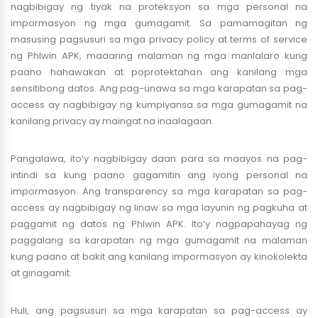
nagbibigay ng tiyak na proteksyon sa mga personal na
impormasyon ng mga gumagamit. Sa pamamagitan ng
masusing pagsusuri sa mga privacy policy at terms of service
ng Phlwin APK, maaaring malaman ng mga manlalaro kung
paano hahawakan at poprotektahan ang kanilang mga
sensitibong datos. Ang pag-unawa sa mga karapatan sa pag-
access ay nagbibigay ng kumpiyansa sa mga gumagamit na
kanilang privacy ay maingat na inaalagaan.
Pangalawa, ito’y nagbibigay daan para sa maayos na pag-
intindi sa kung paano gagamitin ang iyong personal na
impormasyon. Ang transparency sa mga karapatan sa pag-
access ay nagbibigay ng linaw sa mga layunin ng pagkuha at
paggamit ng datos ng Phlwin APK. Ito’y nagpapahayag ng
paggalang sa karapatan ng mga gumagamit na malaman
kung paano at bakit ang kanilang impormasyon ay kinokolekta
at ginagamit.
Huli, ang pagsusuri sa mga karapatan sa pag-access ay