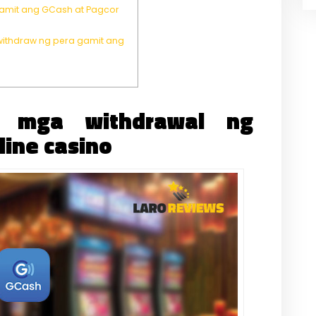
amit ang GCash at Pagcor
ithdraw ng pera gamit ang
ng mga withdrawal ng
line casino