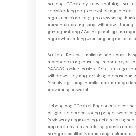
na ang GCash ay may matatag na mga
sopistikadong pag-encrypt at mga mekanis
mga manlalaro ang proteksyon ng kanil
pamamaraan ng pag-withdraw. Upang h
gumagamit ang GCash ng mahigpit na mga
mga awtorisadong user lang ang makaka-a
Sa Laro Reviews, naiintindihan namin 
mambabasa ng masusing impormasyon sa i
PAGCOR online casino. Para sa mga manl
withdrawals ay nag-aalok ng maaasahan at
friendly ng isang mobile app sa seguri
provider ng e-wallet.
Habang ang GCash at Pagcor online casino a
at ligtas na paraan upang pangasiwaan ang
Reviews ay nagmumungkahi din na tingnan a
app na ito ay may madaling gamitin na di
na mga insentibo. Maaari kang makaranas n