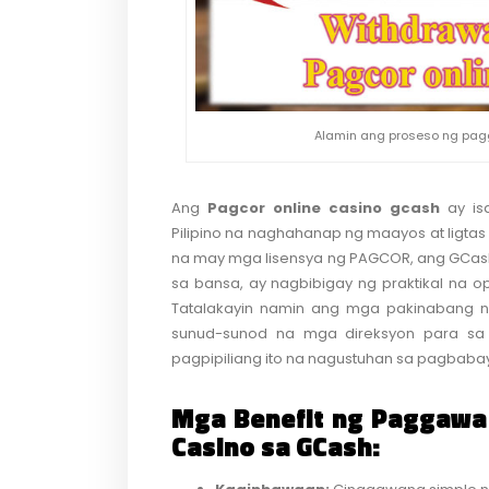
Alamin ang proseso ng pag
Ang
Pagcor online casino gcash
ay is
Pilipino na naghahanap ng maayos at ligta
na may mga lisensya ng PAGCOR, ang GCas
sa bansa, ay nagbibigay ng praktikal na 
Tatalakayin namin ang mga pakinabang 
sunud-sunod na mga direksyon para sa 
pagpipiliang ito na nagustuhan sa pagbaba
Mga Benefit ng Paggawa
Casino sa GCash: