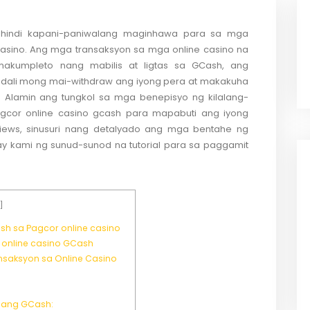
hindi kapani-paniwalang maginhawa para sa mga
casino. Ang mga transaksyon sa mga online casino na
kumpleto nang mabilis at ligtas sa GCash, ang
 Madali mong mai-withdraw ang iyong pera at makakuha
 Alamin ang tungkol sa mga benepisyo ng kilalang-
pagcor online casino gcash para mapabuti ang iyong
views, sinusuri nang detalyado ang mga bentahe ng
y kami ng sunud-sunod na tutorial para sa paggamit
]
sh sa Pagcor online casino
 online casino GCash
saksyon sa Online Casino
 ang GCash: