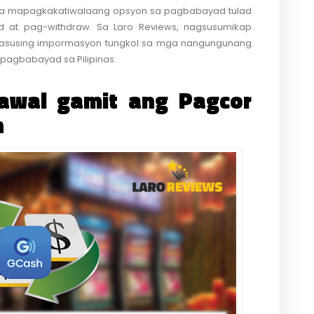
mga mapagkakatiwalaang opsyon sa pagbabayad tulad
at pag-withdraw. Sa Laro Reviews, nagsusumikap
masusing impormasyon tungkol sa mga nangungunang
 pagbabayad sa Pilipinas.
awal gamit ang Pagcor
h