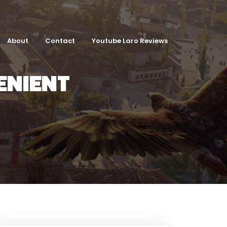
About
Contact
Youtube Laro Reviews
ENIENT