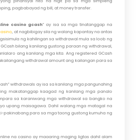
yong pinansyal nito na higit pa sa mga simpleng
ing, pagbabayad ng bill, at money transfer.
line casino gcash
” ay isa sa mga tinatanggap na
casino
, at nagbibigay sila ng walang kapantay na antas
sisimula ng kahilingan sa withdrawal mula sa loob ng
sa GCash bilang kanilang gustong paraan ng withdrawal,
alaro ang kanilang mga kita. Ang registered GCash
nakailangang withdrawal amount ang kailangan para sa
 gcash” withdrawals ay isa sa kanilang mga pangunahing
ring makatanggap kaagad ng kanilang mga panalo
mpara sa karaniwang mga withdrawal sa bangko na
syo upang maisagawa. Dahil walang mga matagal na
paki-pakinabang para sa mga taong gustong kumuha ng
nline na casino ay maaaring maging ligtas dahil alam