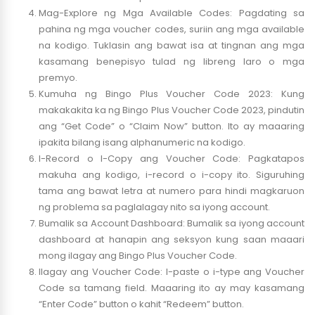
Mag-Explore ng Mga Available Codes: Pagdating sa
pahina ng mga voucher codes, suriin ang mga available
na kodigo. Tuklasin ang bawat isa at tingnan ang mga
kasamang benepisyo tulad ng libreng laro o mga
premyo.
Kumuha ng Bingo Plus Voucher Code 2023: Kung
makakakita ka ng Bingo Plus Voucher Code 2023, pindutin
ang “Get Code” o “Claim Now” button. Ito ay maaaring
ipakita bilang isang alphanumeric na kodigo.
I-Record o I-Copy ang Voucher Code: Pagkatapos
makuha ang kodigo, i-record o i-copy ito. Siguruhing
tama ang bawat letra at numero para hindi magkaruon
ng problema sa paglalagay nito sa iyong account.
Bumalik sa Account Dashboard: Bumalik sa iyong account
dashboard at hanapin ang seksyon kung saan maaari
mong ilagay ang Bingo Plus Voucher Code.
Ilagay ang Voucher Code: I-paste o i-type ang Voucher
Code sa tamang field. Maaaring ito ay may kasamang
“Enter Code” button o kahit “Redeem” button.