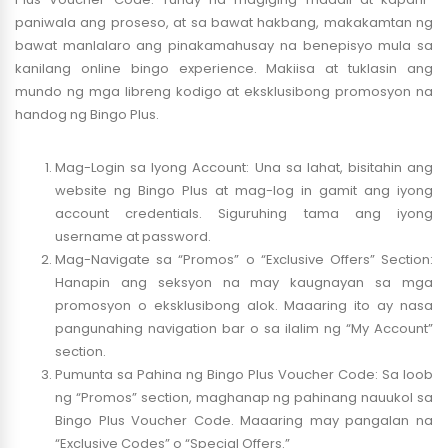
paniwala ang proseso, at sa bawat hakbang, makakamtan ng
bawat manlalaro ang pinakamahusay na benepisyo mula sa
kanilang online bingo experience. Makiisa at tuklasin ang
mundo ng mga libreng kodigo at eksklusibong promosyon na
handog ng Bingo Plus.
Mag-Login sa Iyong Account: Una sa lahat, bisitahin ang
website ng Bingo Plus at mag-log in gamit ang iyong
account credentials. Siguruhing tama ang iyong
username at password.
Mag-Navigate sa “Promos” o “Exclusive Offers” Section:
Hanapin ang seksyon na may kaugnayan sa mga
promosyon o eksklusibong alok. Maaaring ito ay nasa
pangunahing navigation bar o sa ilalim ng “My Account”
section.
Pumunta sa Pahina ng Bingo Plus Voucher Code: Sa loob
ng “Promos” section, maghanap ng pahinang nauukol sa
Bingo Plus Voucher Code. Maaaring may pangalan na
“Exclusive Codes” o “Special Offers.”