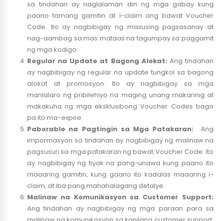
sa tindahan ay naglalaman din ng mga gabay kung
paano tamang gamitin at i-claim ang bawat Voucher
Code. Ito ay nagbibigay ng masusing pagsasanay at
nag-aambag sa mas mataas na tagumpay sa paggamit
ng mga kodigo.
Regular na Update at Bagong Alokat:
Ang tindahan
ay nagbibigay ng regular na update tungkol sa bagong
alokat at promosyon. Ito ay nagbibigay sa mga
manlalaro ng pribilehiyo na maging unang makarinig at
makakuha ng mga eksklusibong Voucher Codes bago
pa ito ma-expire.
Paborable na Pagtingin sa Mga Patakaran:
Ang
impormasyon sa tindahan ay nagbibigay ng malinaw na
pagsusuri sa mga patakaran ng bawat Voucher Code. Ito
ay nagbibigay ng tiyak na pang-unawa kung paano ito
maaaring gamitin, kung gaano ito kadalas maaaring i-
claim, at iba pang mahahalagang detalye.
Malinaw na Komunikasyon sa Customer Support:
Ang tindahan ay nagbibigay ng mga paraan para sa
malinaw na komunikasyon sa kanilang customer support.