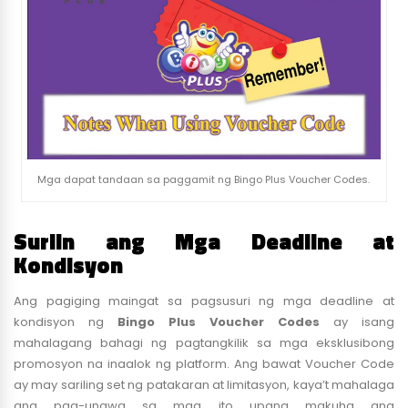
Mga dapat tandaan sa paggamit ng Bingo Plus Voucher Codes.
Suriin ang Mga Deadline at
Kondisyon
Ang pagiging maingat sa pagsusuri ng mga deadline at
kondisyon ng
Bingo Plus Voucher Codes
ay isang
mahalagang bahagi ng pagtangkilik sa mga eksklusibong
promosyon na inaalok ng platform. Ang bawat Voucher Code
ay may sariling set ng patakaran at limitasyon, kaya’t mahalaga
ang pag-unawa sa mga ito upang makuha ang