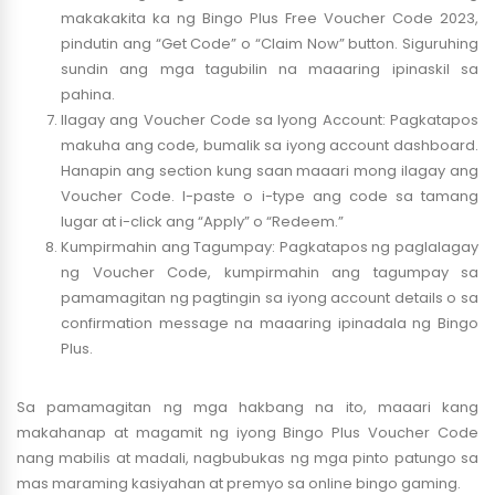
makakakita ka ng Bingo Plus Free Voucher Code 2023,
pindutin ang “Get Code” o “Claim Now” button. Siguruhing
sundin ang mga tagubilin na maaaring ipinaskil sa
pahina.
Ilagay ang Voucher Code sa Iyong Account: Pagkatapos
makuha ang code, bumalik sa iyong account dashboard.
Hanapin ang section kung saan maaari mong ilagay ang
Voucher Code. I-paste o i-type ang code sa tamang
lugar at i-click ang “Apply” o “Redeem.”
Kumpirmahin ang Tagumpay: Pagkatapos ng paglalagay
ng Voucher Code, kumpirmahin ang tagumpay sa
pamamagitan ng pagtingin sa iyong account details o sa
confirmation message na maaaring ipinadala ng Bingo
Plus.
Sa pamamagitan ng mga hakbang na ito, maaari kang
makahanap at magamit ng iyong Bingo Plus Voucher Code
nang mabilis at madali, nagbubukas ng mga pinto patungo sa
mas maraming kasiyahan at premyo sa online bingo gaming.