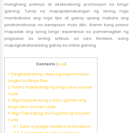
manghang premyo at eksklusibong promosyon sa bingo
gaming. Tunay na mapapakinabangan ng aming mga
mambabasa ang mga tips at gabay upang makuha ang
pinakamahusay na benepisyo mula dito. Alamin kung paano
mapadali ang iyong bingo experience sa pamamagitan ng
pagsusuri sa aming artikulo sa Laro Reviews, isang
mapagkakatiwalaang gabay sa online gaming.
Contents
[
hide
]
1.
Pangkalahatang-ideya ng impormasyon
tungkol sa Bingo Plus
2.
Paano makahanap ng bingo plus voucher
code
3.
Mga tagubilin kung paano gamitin ang
bingo plus voucher code
4.
Mga Tala Kapag Gumagamit ng Voucher
Code
4.1.
Suriin ang Mga Deadline at Kondisyon
4.2.
Anong mga Voucher Code ang