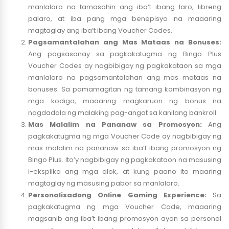
manlalaro na tamasahin ang iba’t ibang laro, libreng
palaro, at iba pang mga benepisyo na maaaring
magtaglay ang iba’t ibang Voucher Codes.
Pagsamantalahan ang Mas Mataas na Bonuses:
Ang pagsasanay sa pagkakatugma ng Bingo Plus
Voucher Codes ay nagbibigay ng pagkakataon sa mga
manlalaro na pagsamantalahan ang mas mataas na
bonuses. Sa pamamagitan ng tamang kombinasyon ng
mga kodigo, maaaring magkaruon ng bonus na
nagdadala ng malaking pag-angat sa kanilang bankroll.
Mas Malalim na Pananaw sa Promosyon:
Ang
pagkakatugma ng mga Voucher Code ay nagbibigay ng
mas malalim na pananaw sa iba’t ibang promosyon ng
Bingo Plus. Ito’y nagbibigay ng pagkakataon na masusing
i-eksplika ang mga alok, at kung paano ito maaring
magtaglay ng masusing pabor sa manlalaro.
Personalisadong Online Gaming Experience:
Sa
pagkakatugma ng mga Voucher Code, maaaring
magsanib ang iba’t ibang promosyon ayon sa personal