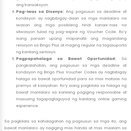
ang transaksyon.
Pag-iwas sa Disenyo:
Ang pagsusuri sa deadline at
kondisyon ay nagbibigay-daan sa mga manlalaro na
iwasan ang mga posibleng hindi kanais-nais na
sitwasyon tulad ng pag-expire ng Voucher Code. Ito’y
isang paraan upang mapanatili ang magandang
relasyon sa Bingo Plus at maging regular na tagasuporta
ng kanilang serbisyo.
Pagpapahalaga sa Bawat Oportunidad:
Sa
pangkalahatan, ang pagsusuri sa mga deadline at
kondisyon ng Bingo Plus Voucher Codes ay nagbibigay
halaga sa bawat oportunidad para sa mas mataas na
premyo at kasiyahan. Ito’y isang pagkilala sa halaga ng
bawat manlalaro sa kanilang pagiging responsable at
masusing tagapagtaguyod ng kanilang online gaming
experience.
Sa pagkilala sa kahalagahan ng pagsusuri sa mga ito, ang
bawat manlalaro ay nagiging mas handa at mas maalam sa