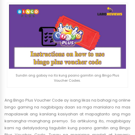
Sundin ang gabay na ito kung paano gamitin ang Bingo Plus
Voucher Codes.
Ang Bingo Plus Voucher Code ay isang likas na bahagi ng online
bingo gaming na nagbibigay daan sa mga manlalaro na mas
mapalawak ang kanilang kasiyahan at mapagtanto ang mga
kamangha-manghang premyo. Sa artikulong ito, magbibigay
kami ng detalyadong tagubilin kung paano gamitin ang Bingo
Plus Voucher Code. Tunay na magiging madali at kapani-