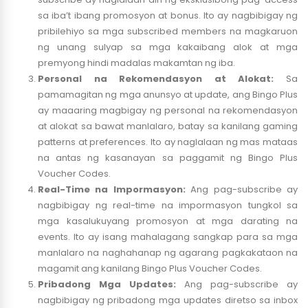
sa iba’t ibang promosyon at bonus. Ito ay nagbibigay ng
pribilehiyo sa mga subscribed members na magkaruon
ng unang sulyap sa mga kakaibang alok at mga
premyong hindi madalas makamtan ng iba.
Personal na Rekomendasyon at Alokat:
Sa
pamamagitan ng mga anunsyo at update, ang Bingo Plus
ay maaaring magbigay ng personal na rekomendasyon
at alokat sa bawat manlalaro, batay sa kanilang gaming
patterns at preferences. Ito ay naglalaan ng mas mataas
na antas ng kasanayan sa paggamit ng Bingo Plus
Voucher Codes.
Real-Time na Impormasyon:
Ang pag-subscribe ay
nagbibigay ng real-time na impormasyon tungkol sa
mga kasalukuyang promosyon at mga darating na
events. Ito ay isang mahalagang sangkap para sa mga
manlalaro na naghahanap ng agarang pagkakataon na
magamit ang kanilang Bingo Plus Voucher Codes.
Pribadong Mga Updates:
Ang pag-subscribe ay
nagbibigay ng pribadong mga updates diretso sa inbox