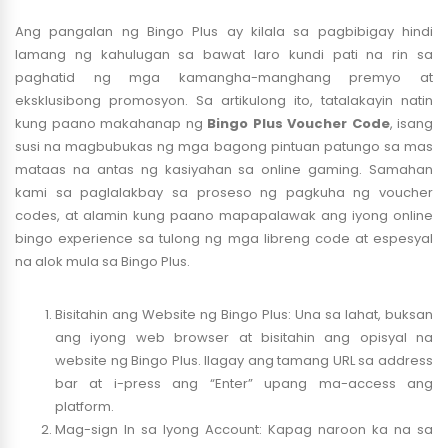
Ang pangalan ng Bingo Plus ay kilala sa pagbibigay hindi
lamang ng kahulugan sa bawat laro kundi pati na rin sa
paghatid ng mga kamangha-manghang premyo at
eksklusibong promosyon. Sa artikulong ito, tatalakayin natin
kung paano makahanap ng
Bingo Plus Voucher Code
, isang
susi na magbubukas ng mga bagong pintuan patungo sa mas
mataas na antas ng kasiyahan sa online gaming. Samahan
kami sa paglalakbay sa proseso ng pagkuha ng voucher
codes, at alamin kung paano mapapalawak ang iyong online
bingo experience sa tulong ng mga libreng code at espesyal
na alok mula sa Bingo Plus.
Bisitahin ang Website ng Bingo Plus: Una sa lahat, buksan
ang iyong web browser at bisitahin ang opisyal na
website ng Bingo Plus. Ilagay ang tamang URL sa address
bar at i-press ang “Enter” upang ma-access ang
platform.
Mag-sign In sa Iyong Account: Kapag naroon ka na sa