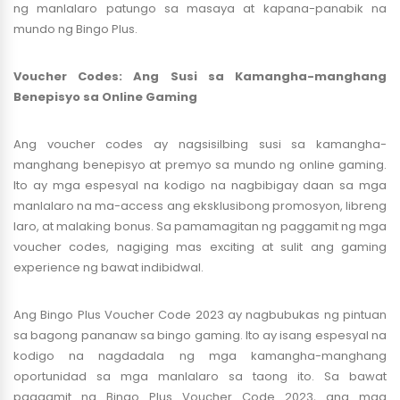
ng manlalaro patungo sa masaya at kapana-panabik na
mundo ng Bingo Plus.
Voucher Codes: Ang Susi sa Kamangha-manghang
Benepisyo sa Online Gaming
Ang voucher codes ay nagsisilbing susi sa kamangha-
manghang benepisyo at premyo sa mundo ng online gaming.
Ito ay mga espesyal na kodigo na nagbibigay daan sa mga
manlalaro na ma-access ang eksklusibong promosyon, libreng
laro, at malaking bonus. Sa pamamagitan ng paggamit ng mga
voucher codes, nagiging mas exciting at sulit ang gaming
experience ng bawat indibidwal.
Ang Bingo Plus Voucher Code 2023 ay nagbubukas ng pintuan
sa bagong pananaw sa bingo gaming. Ito ay isang espesyal na
kodigo na nagdadala ng mga kamangha-manghang
oportunidad sa mga manlalaro sa taong ito. Sa bawat
paggamit ng Bingo Plus Voucher Code 2023, ang mga