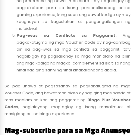
na preference ng bawat manlalaro. Ito’y nagbibigay ng
pagkakataon para sa isang personalisadong online
gaming experience, kung saan ang bawat kodigo ay may
kaugnayan sa kagustuhan at pangangailangan ng
indibidwal.
Pag-iwas sa Conflicts sa Paggamit:
Ang
pagkakatugma ng mga Voucher Code ay nag-aambag
din sa pag-iwas sa mga conflicts sa paggamit. Ito’y
nagbibigay ng pagsasanay sa mga manlalaro na piliin
ang mga kodigo na magko-complement sa isa’t isa nang
hindi nagiging sanhi ng hindi kinakailangang abala.
Sa pag-unawa at pagsasanay sa pagkakatugma ng mga
Voucher Code, ang bawat manlalaro ay nagiging mas handa at
mas maalam sa kanilang paggamit ng
Bingo Plus Voucher
Code
s, naglalayong magtaglay ng isang masalimuot at
masiglang online bingo experience.
Mag-subscribe para sa Mga Anunsyo