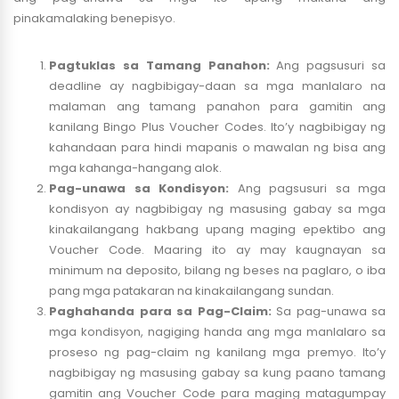
pinakamalaking benepisyo.
Pagtuklas sa Tamang Panahon:
Ang pagsusuri sa
deadline ay nagbibigay-daan sa mga manlalaro na
malaman ang tamang panahon para gamitin ang
kanilang Bingo Plus Voucher Codes. Ito’y nagbibigay ng
kahandaan para hindi mapanis o mawalan ng bisa ang
mga kahanga-hangang alok.
Pag-unawa sa Kondisyon:
Ang pagsusuri sa mga
kondisyon ay nagbibigay ng masusing gabay sa mga
kinakailangang hakbang upang maging epektibo ang
Voucher Code. Maaring ito ay may kaugnayan sa
minimum na deposito, bilang ng beses na paglaro, o iba
pang mga patakaran na kinakailangang sundan.
Paghahanda para sa Pag-Claim:
Sa pag-unawa sa
mga kondisyon, nagiging handa ang mga manlalaro sa
proseso ng pag-claim ng kanilang mga premyo. Ito’y
nagbibigay ng masusing gabay sa kung paano tamang
gamitin ang Voucher Code para maging matagumpay