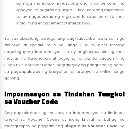
ng mga manlalaro, isinusulong ang mas personal na
ugnayan sa pagitan ng Bingo Plus at kanilang miyembro.
Ito ay nagbubukas ng mga oportunidad para sa mas
malalim na engagement at interaksyon.
Sa sumakabilang bahagi, ang pag-subscribe para sa mga
anunsyo at update mula sa Bingo Plus ay hindi lamang
nagbibigay ng impormasyon; ito ay nagbibigay din ng mas
mataas na kahandaan at pagiging handa sa paggamit ng
Bingo Plus Voucher Codes, nagtataglay ng pangunahing papel
sa pagpapalawak ng kasiyahan at premyo sa online bingo
gaming.
Impormasyon sa Tindahan Tungkol
sa Voucher Code
Ang pagkakaroon ng malinaw na impormasyon sa tindahan
tungkol sa Voucher Codes ay isang kritikal na bahagi sa
matagumpay na paggamit ng
Bingo Plus Voucher Code
. Sa