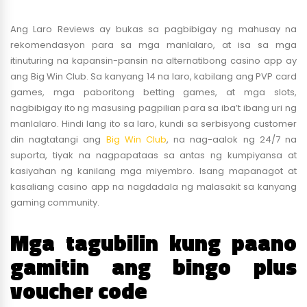
Ang Laro Reviews ay bukas sa pagbibigay ng mahusay na
rekomendasyon para sa mga manlalaro, at isa sa mga
itinuturing na kapansin-pansin na alternatibong casino app ay
ang Big Win Club. Sa kanyang 14 na laro, kabilang ang PVP card
games, mga paboritong betting games, at mga slots,
nagbibigay ito ng masusing pagpilian para sa iba’t ibang uri ng
manlalaro. Hindi lang ito sa laro, kundi sa serbisyong customer
din nagtatangi ang
Big Win Club
, na nag-aalok ng 24/7 na
suporta, tiyak na nagpapataas sa antas ng kumpiyansa at
kasiyahan ng kanilang mga miyembro. Isang mapanagot at
kasaliang casino app na nagdadala ng malasakit sa kanyang
gaming community.
Mga tagubilin kung paano
gamitin ang bingo plus
voucher code