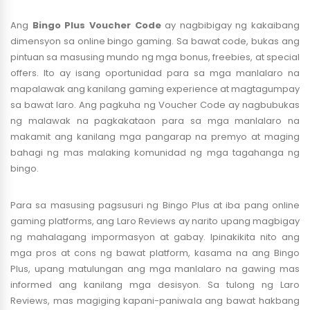
Ang
Bingo Plus Voucher Code
ay nagbibigay ng kakaibang
dimensyon sa online bingo gaming. Sa bawat code, bukas ang
pintuan sa masusing mundo ng mga bonus, freebies, at special
offers. Ito ay isang oportunidad para sa mga manlalaro na
mapalawak ang kanilang gaming experience at magtagumpay
sa bawat laro. Ang pagkuha ng Voucher Code ay nagbubukas
ng malawak na pagkakataon para sa mga manlalaro na
makamit ang kanilang mga pangarap na premyo at maging
bahagi ng mas malaking komunidad ng mga tagahanga ng
bingo.
Para sa masusing pagsusuri ng Bingo Plus at iba pang online
gaming platforms, ang Laro Reviews ay narito upang magbigay
ng mahalagang impormasyon at gabay. Ipinakikita nito ang
mga pros at cons ng bawat platform, kasama na ang Bingo
Plus, upang matulungan ang mga manlalaro na gawing mas
informed ang kanilang mga desisyon. Sa tulong ng Laro
Reviews, mas magiging kapani-paniwala ang bawat hakbang