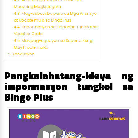
Maaaring Magkatugma
4.3.
Mag-subscribe para sa Mga Anunsyo
at Update mula sa Bingo Plus
4.4.
Impormasyon sa Tindahan Tungkol sa
Voucher Code
4.5.
Makipag-ugnayan sa Suporta Kung
May Problema Ka
5.
Konklusyon
Pangkalahatang-ideya ng
impormasyon tungkol sa
Bingo Plus