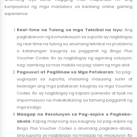
kumpiyansa ng mga manlalaro sa kanilang online gaming
experience.
Real-time na Tulong sa mga Teknikal na Isyu:
Ang
pagkakaroon ng komunikasyon sa suporta ay nagbibigay
ng real-time na tulong sa anumang teknikal na problema
o katanungan kaugnay sa paggamit ng Bingo Plus
Voucher Codes. Ito ay nagbibigay ng agarang solusyon,
nag-aambag sa mas mabilis na pag-claim ng mga alok.
Pagsusuri at Paglilinaw sa Mga Patakaran:
Sa pag-
uugnayan sa suporta, maaaring masusing suriin at
liwanagin ang mga patakaran kaugnay sa mga Voucher
Codes. Ito ay nagbibigay ng kapani-paniwala at tiyak na
impormasyon na makakatulong sa tamang paggamit ng
mga kodigo.
Maagap na Resolusyon sa Pag-expire o Pagkaka-
abala:
Kapag mayroong isyu kaugnay sa pag-expire ng
Bingo Plus Voucher Codes o anumang pagkaka-abala,
ang suporta ay nagbibigay ng maagap na resolusyon. Ito