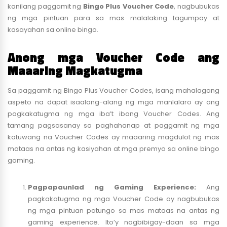
kanilang paggamit ng
Bingo Plus Voucher Code
, nagbubukas
ng mga pintuan para sa mas malalaking tagumpay at
kasayahan sa online bingo.
Anong mga Voucher Code ang
Maaaring Magkatugma
Sa paggamit ng Bingo Plus Voucher Codes, isang mahalagang
aspeto na dapat isaalang-alang ng mga manlalaro ay ang
pagkakatugma ng mga iba’t ibang Voucher Codes. Ang
tamang pagsasanay sa paghahanap at paggamit ng mga
katuwang na Voucher Codes ay maaaring magdulot ng mas
mataas na antas ng kasiyahan at mga premyo sa online bingo
gaming.
Pagpapaunlad ng Gaming Experience:
Ang
pagkakatugma ng mga Voucher Code ay nagbubukas
ng mga pintuan patungo sa mas mataas na antas ng
gaming experience. Ito’y nagbibigay-daan sa mga