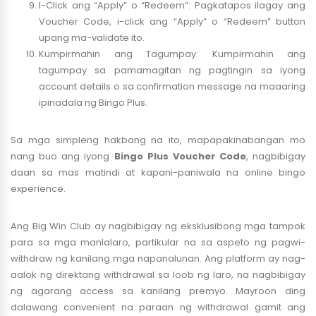
I-Click ang “Apply” o “Redeem”: Pagkatapos ilagay ang
Voucher Code, i-click ang “Apply” o “Redeem” button
upang ma-validate ito.
Kumpirmahin ang Tagumpay: Kumpirmahin ang
tagumpay sa pamamagitan ng pagtingin sa iyong
account details o sa confirmation message na maaaring
ipinadala ng Bingo Plus.
Sa mga simpleng hakbang na ito, mapapakinabangan mo
nang buo ang iyong
Bingo Plus Voucher Code
, nagbibigay
daan sa mas matindi at kapani-paniwala na online bingo
experience.
Ang Big Win Club ay nagbibigay ng eksklusibong mga tampok
para sa mga manlalaro, partikular na sa aspeto ng pagwi-
withdraw ng kanilang mga napanalunan. Ang platform ay nag-
aalok ng direktang withdrawal sa loob ng laro, na nagbibigay
ng agarang access sa kanilang premyo. Mayroon ding
dalawang convenient na paraan ng withdrawal gamit ang