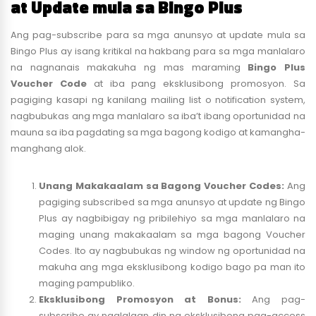
at Update mula sa Bingo Plus
Ang pag-subscribe para sa mga anunsyo at update mula sa
Bingo Plus ay isang kritikal na hakbang para sa mga manlalaro
na nagnanais makakuha ng mas maraming
Bingo Plus
Voucher Code
at iba pang eksklusibong promosyon. Sa
pagiging kasapi ng kanilang mailing list o notification system,
nagbubukas ang mga manlalaro sa iba’t ibang oportunidad na
mauna sa iba pagdating sa mga bagong kodigo at kamangha-
manghang alok.
Unang Makakaalam sa Bagong Voucher Codes:
Ang
pagiging subscribed sa mga anunsyo at update ng Bingo
Plus ay nagbibigay ng pribilehiyo sa mga manlalaro na
maging unang makakaalam sa mga bagong Voucher
Codes. Ito ay nagbubukas ng window ng oportunidad na
makuha ang mga eksklusibong kodigo bago pa man ito
maging pampubliko.
Eksklusibong Promosyon at Bonus:
Ang pag-
subscribe ay naglalaan din ng eksklusibong pag-access