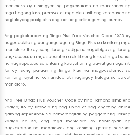
manlalaro ay binibigyan ng pagkakataon na makaranas ng
mga bagong laro, premyo, at mga eksklusibong karanasan na
naglalayong pasiglahin ang kanilang online gaming journey.
Ang pagkakaroon ng Bingo Plus Free Voucher Code 2023 ay
nagpapakita ng pangangalaga ng Bingo Plus sa kanilang mga
manlalaro. Ito ay isang libreng kodigo na nagbibigay ng libreng
pag-access sa mga special na alok, libreng laro, at mga bonus
na nagpapataas sa antas ng kasiyahan ng bawat gumagamit.
Ito ay isang paraan ng Bingo Plus na magpasalamat sa
kanilang loyal na komunidad at magbigay halaga sa bawat
manlalaro.
Ang Free Bingo Plus Voucher Code ay hindi lamang simpleng
kodigo; ito ay simbolo ng pag-unlad at pag-angat ng online
gaming experience. Sa pamamagitan ng paggamit ng libreng
kodigo na ito, ang mga manlalaro ay nabibigyan ng
pagkakataon na mapalawak ang kanilang gaming horizons
nang hindi gumagastos ng kahit isang sentimo. Ito ay isang