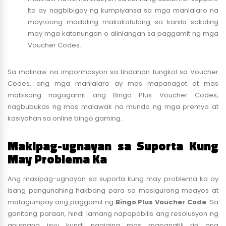
Ito ay nagbibigay ng kumpiyansa sa mga manlalaro na
mayroong madaling makakatulong sa kanila sakaling
may mga katanungan o alinlangan sa paggamit ng mga
Voucher Codes.
Sa malinaw na impormasyon sa tindahan tungkol sa Voucher
Codes, ang mga manlalaro ay mas mapanagot at mas
mabisang nagagamit ang Bingo Plus Voucher Codes,
nagbubukas ng mas malawak na mundo ng mga premyo at
kasiyahan sa online bingo gaming.
Makipag-ugnayan sa Suporta Kung
May Problema Ka
Ang makipag-ugnayan sa suporta kung may problema ka ay
isang pangunahing hakbang para sa masigurong maayos at
matagumpay ang paggamit ng
Bingo Plus Voucher Code
. Sa
ganitong paraan, hindi lamang napapabilis ang resolusyon ng
anumang isyu kundi nagiging mas mapanatili rin ang