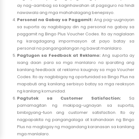
ay nag-aambag sa kaginhawahan at pagsiguro na hindi
nawawala ang mga mahahalagang benepisyo.
Personal na Gabay sa Paggamit:
Ang pag-uugnayan
sa suporta ay nagbibigay din ng personal na gabay sa
paggamit ng Bingo Plus Voucher Codes. Ito ay naglalaan
ng karagdagang impormasyon at payo batay sa
personal na pangangailangan ng bawat manlalaro.
Pagtugon sa Feedback at Reklamo:
Ang suporta ay
isang daan para sa mga manlalaro na iparating ang
kanilang feedback at reklamo kaugnay sa mga Voucher
Codes. Ito ay nagbibigay ng oportunidad sa Bingo Plus na
mapabuti ang kanilang serbisyo batay sa mga reaksyon
ng kanilang komunidad.
Pagtutok sa Customer Satisfaction:
Sa
pamamagitan ng makipag-ugnayan sa suporta,
binibigyang-tuon ang customer satisfaction. Ito ay
nagpapakita ng pangangalaga at kahandaan ng Bingo
Plus na magbigay ng magandang karanasan sa kanilang
mga manlalaro.