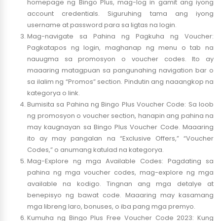
homepage ng Bingo Plus, mag-log in gamit ang iyong
account credentials. Siguruhing tama ang iyong
username at password para sa ligtas na login.
Mag-navigate sa Pahina ng Pagkuha ng Voucher:
Pagkatapos ng login, maghanap ng menu o tab na
nauugma sa promosyon o voucher codes. Ito ay
maaaring matagpuan sa pangunahing navigation bar o
sa ilalim ng “Promos” section. Pindutin ang naaangkop na
kategorya o link.
Bumisita sa Pahina ng Bingo Plus Voucher Code: Sa loob
ng promosyon o voucher section, hanapin ang pahina na
may kaugnayan sa Bingo Plus Voucher Code. Maaaring
ito ay may pangalan na “Exclusive Offers,” “Voucher
Codes,” o anumang katulad na kategorya.
Mag-Explore ng mga Available Codes: Pagdating sa
pahina ng mga voucher codes, mag-explore ng mga
available na kodigo. Tingnan ang mga detalye at
benepisyo ng bawat code. Maaaring may kasamang
mga libreng laro, bonuses, o iba pang mga premyo.
Kumuha ng Bingo Plus Free Voucher Code 2023: Kung