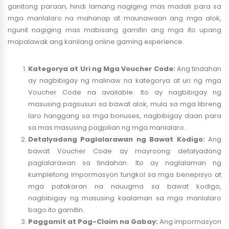
ganitong paraan, hindi lamang nagiging mas madali para sa
mga manlalaro na mahanap at maunawaan ang mga alok,
ngunit nagiging mas mabisang gamitin ang mga ito upang
mapalawak ang kanilang online gaming experience.
Kategorya at Uri ng Mga Voucher Code:
Ang tindahan
ay nagbibigay ng malinaw na kategorya at uri ng mga
Voucher Code na available. Ito ay nagbibigay ng
masusing pagsusuri sa bawat alok, mula sa mga libreng
laro hanggang sa mga bonuses, nagbibigay daan para
sa mas masusing pagpilian ng mga manlalaro.
Detalyadong Paglalarawan ng Bawat Kodigo:
Ang
bawat Voucher Code ay mayroong detalyadong
paglalarawan sa tindahan. Ito ay naglalaman ng
kumpletong impormasyon tungkol sa mga benepisyo at
mga patakaran na nauugma sa bawat kodigo,
nagbibigay ng masusing kaalaman sa mga manlalaro
bago ito gamitin.
Paggamit at Pag-Claim na Gabay:
Ang impormasyon