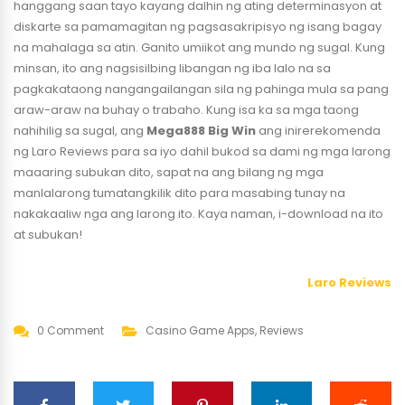
hanggang saan tayo kayang dalhin ng ating determinasyon at
diskarte sa pamamagitan ng pagsasakripisyo ng isang bagay
na mahalaga sa atin. Ganito umiikot ang mundo ng sugal. Kung
minsan, ito ang nagsisilbing libangan ng iba lalo na sa
pagkakataong nangangailangan sila ng pahinga mula sa pang
araw-araw na buhay o trabaho. Kung isa ka sa mga taong
nahihilig sa sugal, ang
Mega888 Big Win
ang inirerekomenda
ng Laro Reviews para sa iyo dahil bukod sa dami ng mga larong
maaaring subukan dito, sapat na ang bilang ng mga
manlalarong tumatangkilik dito para masabing tunay na
nakakaaliw nga ang larong ito. Kaya naman, i-download na ito
at subukan!
Laro Reviews
0 Comment
Casino Game Apps
,
Reviews