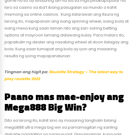
game na ito ay itinuturing din na isa sa mga pinakapopular na
laro sa casino sa iba’t ibang pasugalan sa mundo o kahit
mismong sa online casinos . Kung ilalarawan ang itsura ng
larong ito, mapapansin ang isang spinning wheel, isang bola at
isang mesa kung saan laman nito ang sari-saring betting
options at mayroon lamang dalawang kulay. Para malaro ito,
papaikutin ng dealer ang nasabing wheel at doon ilalagay ang
bola. Kung saan tumapat ang bola ay iyon ang maaaring
resulta ng iyong mapapanalunan.
Tingnan ang higit pa:
Roulette Strategy – The latest way to
play roulette 2023
Paano mas mae-enjoy ang
Mega888 Big Win
?
Dito sa larong ito, kahit sino ay maaaring tanghalin bilang
mega888 ultra mega big wi
n sa pamamagitan ng sariling
diskarte pagdating sa pagsusugal. Gayunpaman, kung nais