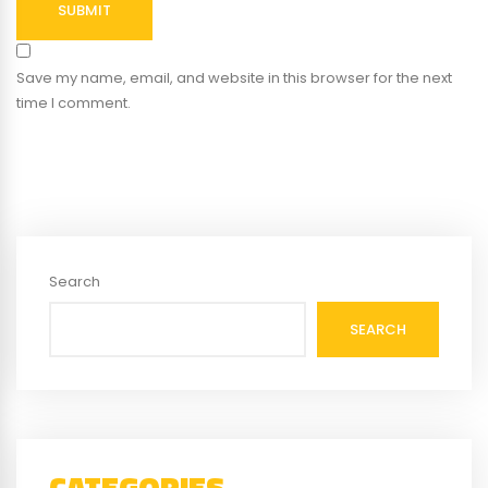
SUBMIT
Save my name, email, and website in this browser for the next
time I comment.
Search
SEARCH
CATEGORIES