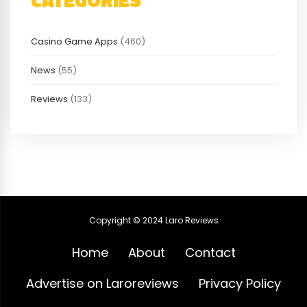
Casino Game Apps
(460)
News
(55)
Reviews
(133)
Copyright © 2024 Laro Reviews
Home
About
Contact
Advertise on Laroreviews
Privacy Policy