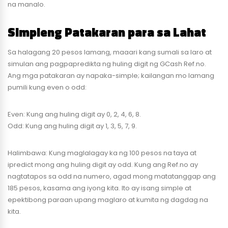
na manalo.
Simpleng Patakaran para sa Lahat
Sa halagang 20 pesos lamang, maaari kang sumali sa laro at
simulan ang pagpapredikta ng huling digit ng GCash Ref.no.
Ang mga patakaran ay napaka-simple; kailangan mo lamang
pumili kung even o odd:
Even: Kung ang huling digit ay 0, 2, 4, 6, 8.
Odd: Kung ang huling digit ay 1, 3, 5, 7, 9.
Halimbawa: Kung maglalagay ka ng 100 pesos na taya at
ipredict mong ang huling digit ay odd. Kung ang Ref.no ay
nagtatapos sa odd na numero, agad mong matatanggap ang
185 pesos, kasama ang iyong kita. Ito ay isang simple at
epektibong paraan upang maglaro at kumita ng dagdag na
kita.