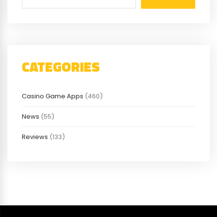
CATEGORIES
Casino Game Apps
(460)
News
(55)
Reviews
(133)