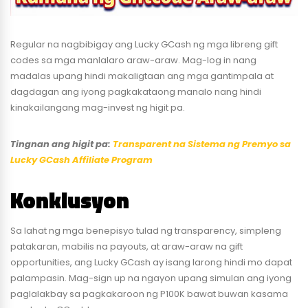
Regular na nagbibigay ang Lucky GCash ng mga libreng gift
codes sa mga manlalaro araw-araw. Mag-log in nang
madalas upang hindi makaligtaan ang mga gantimpala at
dagdagan ang iyong pagkakataong manalo nang hindi
kinakailangang mag-invest ng higit pa.
Tingnan ang higit pa:
Transparent na Sistema ng Premyo sa
Lucky GCash Affiliate Program
Konklusyon
Sa lahat ng mga benepisyo tulad ng transparency, simpleng
patakaran, mabilis na payouts, at araw-araw na gift
opportunities, ang Lucky GCash ay isang larong hindi mo dapat
palampasin. Mag-sign up na ngayon upang simulan ang iyong
paglalakbay sa pagkakaroon ng P100K bawat buwan kasama