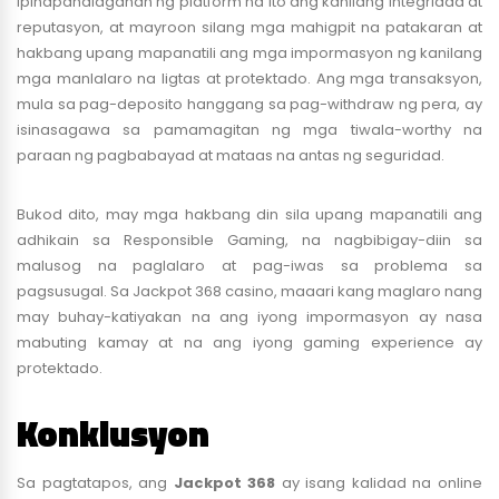
Ipinapahalagahan ng platform na ito ang kanilang integridad at
reputasyon, at mayroon silang mga mahigpit na patakaran at
hakbang upang mapanatili ang mga impormasyon ng kanilang
mga manlalaro na ligtas at protektado. Ang mga transaksyon,
mula sa pag-deposito hanggang sa pag-withdraw ng pera, ay
isinasagawa sa pamamagitan ng mga tiwala-worthy na
paraan ng pagbabayad at mataas na antas ng seguridad.
Bukod dito, may mga hakbang din sila upang mapanatili ang
adhikain sa Responsible Gaming, na nagbibigay-diin sa
malusog na paglalaro at pag-iwas sa problema sa
pagsusugal. Sa Jackpot 368 casino, maaari kang maglaro nang
may buhay-katiyakan na ang iyong impormasyon ay nasa
mabuting kamay at na ang iyong gaming experience ay
protektado.
Konklusyon
Sa pagtatapos, ang
Jackpot 368
ay isang kalidad na online