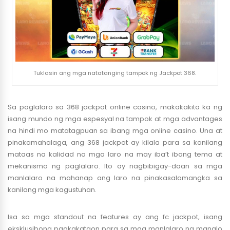
Tuklasin ang mga natatanging tampok ng Jackpot 368.
Sa paglalaro sa 368 jackpot online casino, makakakita ka ng
isang mundo ng mga espesyal na tampok at mga advantages
na hindi mo matatagpuan sa ibang mga online casino. Una at
pinakamahalaga, ang 368 jackpot ay kilala para sa kanilang
mataas na kalidad na mga laro na may iba’t ibang tema at
mekanismo ng paglalaro. Ito ay nagbibigay-daan sa mga
manlalaro na mahanap ang laro na pinakasalamangka sa
kanilang mga kagustuhan.
Isa sa mga standout na features ay ang fc jackpot, isang
eksklusibong pagkakataon para sa mga manlalaro na manalo