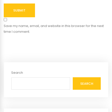
SUBMIT
Save my name, email, and website in this browser for the next
time I comment.
Search
SEARCH