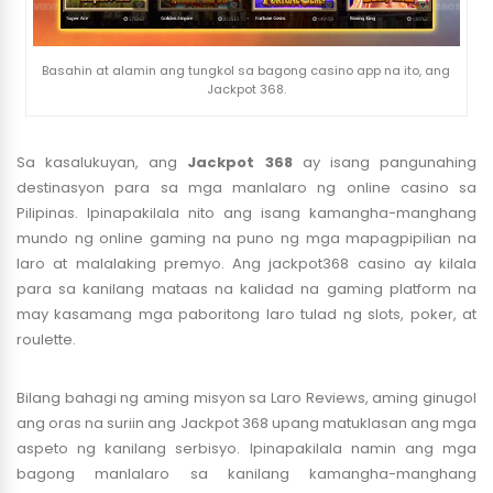
Basahin at alamin ang tungkol sa bagong casino app na ito, ang
Jackpot 368.
Sa kasalukuyan, ang
Jackpot 368
ay isang pangunahing
destinasyon para sa mga manlalaro ng online casino sa
Pilipinas. Ipinapakilala nito ang isang kamangha-manghang
mundo ng online gaming na puno ng mga mapagpipilian na
laro at malalaking premyo. Ang jackpot368 casino ay kilala
para sa kanilang mataas na kalidad na gaming platform na
may kasamang mga paboritong laro tulad ng slots, poker, at
roulette.
Bilang bahagi ng aming misyon sa Laro Reviews, aming ginugol
ang oras na suriin ang Jackpot 368 upang matuklasan ang mga
aspeto ng kanilang serbisyo. Ipinapakilala namin ang mga
bagong manlalaro sa kanilang kamangha-manghang