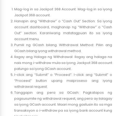
Mag-log in sa Jackpot 368 Account: Mag-log in sa iyong
Jackpot 368 account.
Hanapin ang “Withdraw” o “Cash Out” Section: Sa iyong
account dashboard, maghanap ng “Withdraw” o “Cash
Out” section. Karaniwang matatagpuan ito sa iyong
account menu.
Pumili ng GCash bilang Withdrawal Method: Piliin ang
GCash bilang iyong withdrawal method.
Ilagay ang Halaga ng Withdrawal: Ilagay ang halaga na
nais mong i-withdraw mula sa iyong Jackpot 368 account
patungo sa iyong GCash account.
I-click ang “Submit” o “Proceed”: I-click ang “Submit” o
“Proceed” button upang maiproseso ang iyong
withdrawal request.
Tanggapin ang pera sa GCash: Pagkatapos ng
pagsusumite ng withdrawal request, ang pera ay ilalagay
sa iyong GCash account. Maari mong gastusin ito sa mga
transaksyon o i-withdraw pa sa iyong bank account kung