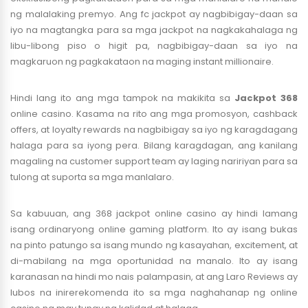
ng malalaking premyo. Ang fc jackpot ay nagbibigay-daan sa
iyo na magtangka para sa mga jackpot na nagkakahalaga ng
libu-libong piso o higit pa, nagbibigay-daan sa iyo na
magkaruon ng pagkakataon na maging instant millionaire.
Hindi lang ito ang mga tampok na makikita sa
Jackpot 368
online casino. Kasama na rito ang mga promosyon, cashback
offers, at loyalty rewards na nagbibigay sa iyo ng karagdagang
halaga para sa iyong pera. Bilang karagdagan, ang kanilang
magaling na customer support team ay laging naririyan para sa
tulong at suporta sa mga manlalaro.
Sa kabuuan, ang 368 jackpot online casino ay hindi lamang
isang ordinaryong online gaming platform. Ito ay isang bukas
na pinto patungo sa isang mundo ng kasayahan, excitement, at
di-mabilang na mga oportunidad na manalo. Ito ay isang
karanasan na hindi mo nais palampasin, at ang Laro Reviews ay
lubos na inirerekomenda ito sa mga naghahanap ng online