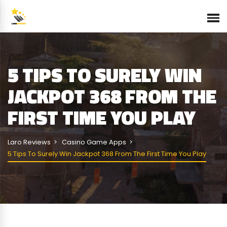
5 TIPS TO SURELY WIN
JACKPOT 368 FROM THE
FIRST TIME YOU PLAY
Laro Reviews
Casino Game Apps
5 Tips To Surely Win Jackpot 368 From The First Time You Play