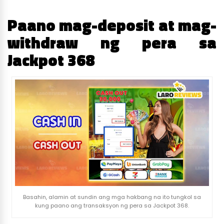
Paano mag-deposit at mag-
withdraw ng pera sa
Jackpot 368
Basahin, alamin at sundin ang mga hakbang na ito tungkol sa
kung paano ang transaksyon ng pera sa Jackpot 368.