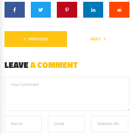
PREVIOUS
NEXT
LEAVE
A COMMENT