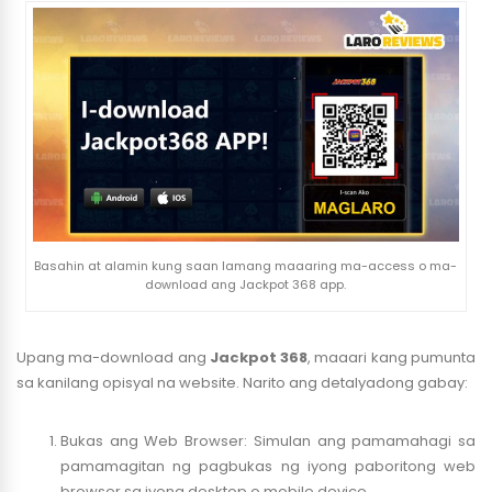
Basahin at alamin kung saan lamang maaaring ma-access o ma-
download ang Jackpot 368 app.
Upang ma-download ang
Jackpot 368
, maaari kang pumunta
sa kanilang opisyal na website. Narito ang detalyadong gabay:
Bukas ang Web Browser: Simulan ang pamamahagi sa
pamamagitan ng pagbukas ng iyong paboritong web
browser sa iyong desktop o mobile device.