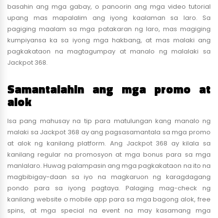
basahin ang mga gabay, o panoorin ang mga video tutorial
upang mas mapalalim ang iyong kaalaman sa laro. Sa
pagiging maalam sa mga patakaran ng laro, mas magiging
kumpiyansa ka sa iyong mga hakbang, at mas malaki ang
pagkakataon na magtagumpay at manalo ng malalaki sa
Jackpot 368.
Samantalahin ang mga promo at
alok
Isa pang mahusay na tip para matulungan kang manalo ng
malaki sa Jackpot 368 ay ang pagsasamantala sa mga promo
at alok ng kanilang platform. Ang Jackpot 368 ay kilala sa
kanilang regular na promosyon at mga bonus para sa mga
manlalaro. Huwag palampasin ang mga pagkakataon na ito na
magbibigay-daan sa iyo na magkaruon ng karagdagang
pondo para sa iyong pagtaya. Palaging mag-check ng
kanilang website o mobile app para sa mga bagong alok, free
spins, at mga special na event na may kasamang mga