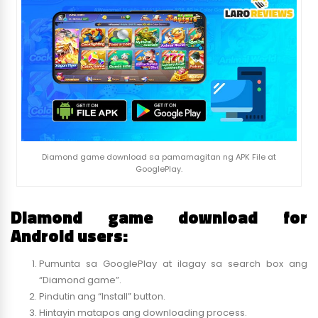
Diamond game download sa pamamagitan ng APK File at
GooglePlay.
Diamond game download for
Android users:
Pumunta sa GooglePlay at ilagay sa search box ang
“Diamond game”.
Pindutin ang “Install” button.
Hintayin matapos ang downloading process.