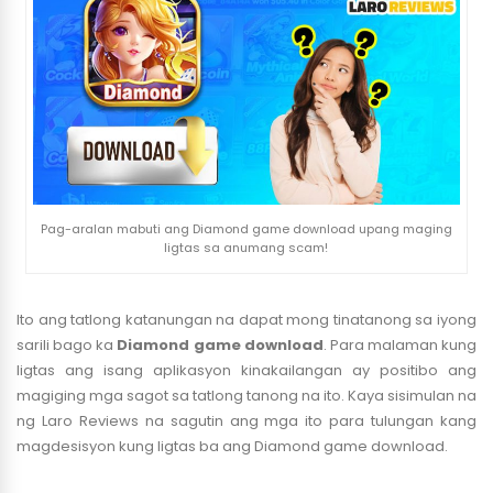
Pag-aralan mabuti ang Diamond game download upang maging
ligtas sa anumang scam!
Ito ang tatlong katanungan na dapat mong tinatanong sa iyong
sarili bago ka
Diamond game download
. Para malaman kung
ligtas ang isang aplikasyon kinakailangan ay positibo ang
magiging mga sagot sa tatlong tanong na ito. Kaya sisimulan na
ng Laro Reviews na sagutin ang mga ito para tulungan kang
magdesisyon kung ligtas ba ang Diamond game download.