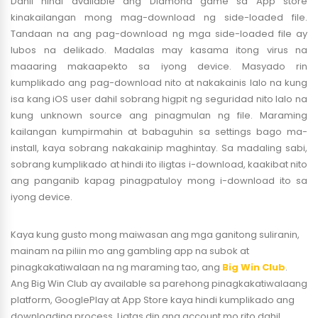
Dahil hindi available ang Diamond game sa App store
kinakailangan mong mag-download ng side-loaded file.
Tandaan na ang pag-download ng mga side-loaded file ay
lubos na delikado. Madalas may kasama itong virus na
maaaring makaapekto sa iyong device. Masyado rin
kumplikado ang pag-download nito at nakakainis lalo na kung
isa kang iOS user dahil sobrang higpit ng seguridad nito lalo na
kung unknown source ang pinagmulan ng file. Maraming
kailangan kumpirmahin at babaguhin sa settings bago ma-
install, kaya sobrang nakakainip maghintay. Sa madaling sabi,
sobrang kumplikado at hindi ito iligtas i-download, kaakibat nito
ang panganib kapag pinagpatuloy mong i-download ito sa
iyong device.
Kaya kung gusto mong maiwasan ang mga ganitong suliranin,
mainam na piliin mo ang gambling app na subok at
pinagkakatiwalaan na ng maraming tao, ang
Big Win Club
.
Ang Big Win Club ay available sa parehong pinagkakatiwalaang
platform, GooglePlay at App Store kaya hindi kumplikado ang
downloading process. Ligtas din ang account mo rito dahil