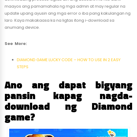
maayos ang pamamahala ng mga admin at may regular na
update upang ayusin ang mga error o iba pang kakulangan ng
laro. Kaya makakaasa ka na ligtas itong i-download sa
anumang device.
See More:
DIAMOND GAME LUCKY CODE – HOW TO USE IN 2 EASY
STEPS
Ano ang dapat bigyang
pansin kapag nagda-
download ng Diamond
game?