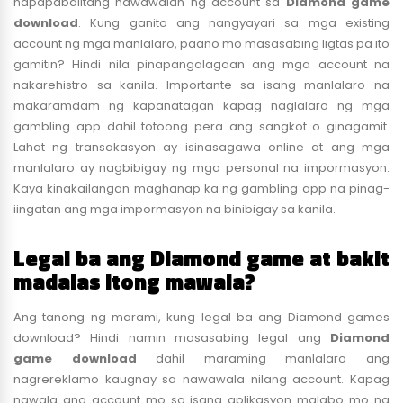
napapabalitang nawawalan ng account sa
Diamond game
download
. Kung ganito ang nangyayari sa mga existing
account ng mga manlalaro, paano mo masasabing ligtas pa ito
gamitin? Hindi nila pinapangalagaan ang mga account na
nakarehistro sa kanila. Importante sa isang manlalaro na
makaramdam ng kapanatagan kapag naglalaro ng mga
gambling app dahil totoong pera ang sangkot o ginagamit.
Lahat ng transakasyon ay isinasagawa online at ang mga
manlalaro ay nagbibigay ng mga personal na impormasyon.
Kaya kinakailangan maghanap ka ng gambling app na pinag-
iingatan ang mga impormasyon na binibigay sa kanila.
Legal ba ang Diamond game at bakit
madalas itong mawala?
Ang tanong ng marami, kung legal ba ang Diamond games
download? Hindi namin masasabing legal ang
Diamond
game download
dahil maraming manlalaro ang
nagrereklamo kaugnay sa nawawala nilang account. Kapag
nawala ang account mo sa isang aplikasyon malabo mo na