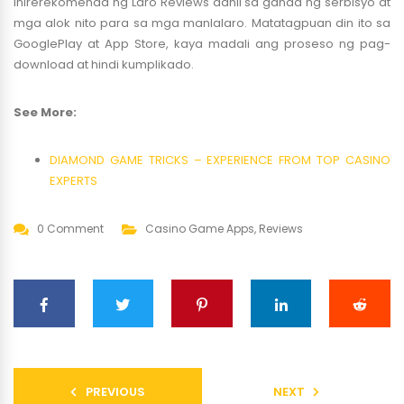
inirerekomenda ng Laro Reviews dahil sa ganda ng serbisyo at
mga alok nito para sa mga manlalaro. Matatagpuan din ito sa
GooglePlay at App Store, kaya madali ang proseso ng pag-
download at hindi kumplikado.
See More:
DIAMOND GAME TRICKS – EXPERIENCE FROM TOP CASINO
EXPERTS
0 Comment
Casino Game Apps
,
Reviews
PREVIOUS
NEXT