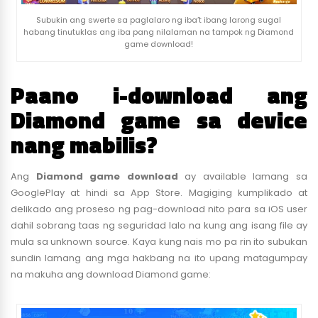
Subukin ang swerte sa paglalaro ng iba’t ibang larong sugal
habang tinutuklas ang iba pang nilalaman na tampok ng Diamond
game download!
Paano i-download ang
Diamond game sa device
nang mabilis?
Ang
Diamond game download
ay available lamang sa
GooglePlay at hindi sa App Store. Magiging kumplikado at
delikado ang proseso ng pag-download nito para sa iOS user
dahil sobrang taas ng seguridad lalo na kung ang isang file ay
mula sa unknown source. Kaya kung nais mo pa rin ito subukan
sundin lamang ang mga hakbang na ito upang matagumpay
na makuha ang download Diamond game: