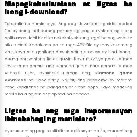
Mapagkakatiwalaan at ligtas ba
itong i-download?
Tatapatin na namin kayo. Ang pag-download ng side-loaded
file ay isang delikadong paraan ng pag-download ng isang
aplikasyon dahil hindi ka nakakatiyak kung legal ba ang website
nito o hindi. Kadalasan pa sa mga APK File ay may kasamang
virus kaya ang ganitong downloading process ay hindi isang-
daang porsyentong ligtas gawin. Kaya risky sya para sa mga
iOS user na gamitin ang Diamond game. Para naman sa mga
Android user, available naman ang
Diamond game
download
sa GooglePlay. Ngunit, ang problema ay marami
itong kaparehas na pangalan at clone apps. Kaya maaaring
malito ka kung alin ang opisyal na bersyon.
Ligtas ba ang mga impormasyon
ibinabahagi ng manlalaro?
Ayon sa aming pagsasaliksik sa aplikasyon na ito, marami ang