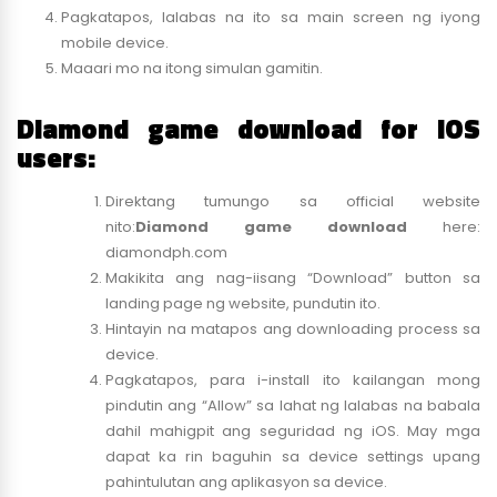
Pagkatapos, lalabas na ito sa main screen ng iyong
mobile device.
Maaari mo na itong simulan gamitin.
Diamond game download for iOS
users:
Direktang tumungo sa official website
nito:
Diamond game download
here:
diamondph.com
Makikita ang nag-iisang “Download” button sa
landing page ng website, pundutin ito.
Hintayin na matapos ang downloading process sa
device.
Pagkatapos, para i-install ito kailangan mong
pindutin ang “Allow” sa lahat ng lalabas na babala
dahil mahigpit ang seguridad ng iOS. May mga
dapat ka rin baguhin sa device settings upang
pahintulutan ang aplikasyon sa device.