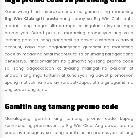
Karaniwang hindi inirerekomenda na gumamit ng maraming
Big Win Club gift code
nang sabay sa Big Win Club, dahil
maaari itong magresulta sa mga salungatan o isyu sa mga
promosyon. Bukod pa rito, maraming promosyon ang valid
lamang para sa isang paggamit sa bawat customer o bawat
account, kaya ang pagtatangkang gumamit ng maraming
code ay maaaring hindi magresulta sa anumang karagdagang
benepisyo. Pinakamainam na gumamit ng isang promo code
sa isang pagkakataon at tiyaking maingat na basahin at
unawain ang mga tuntunin at kundisyon ng bawat promosyon
upang matiyak na ikaw ay karapat-dapat at na ginagamit mo
ang code nang tama.
Gamitin ang tamang promo code
Mahalagang gamitin ang tamang promo code kapag
kumukuha ng promosyon sa Big Win Club. Ang bawat promo
code ay nauugnay sa isang partikular na promosyon, at ang