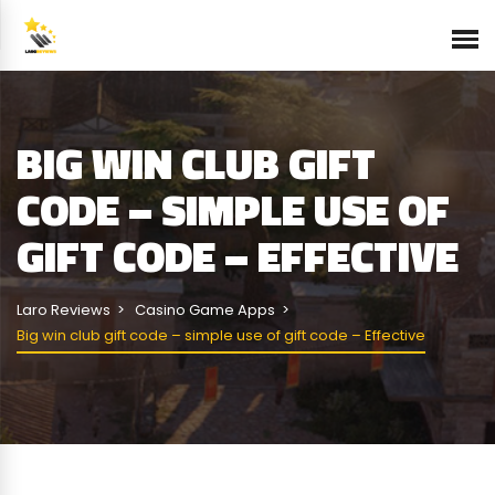
BIG WIN CLUB GIFT
CODE – SIMPLE USE OF
GIFT CODE – EFFECTIVE
Laro Reviews
Casino Game Apps
Big win club gift code – simple use of gift code – Effective