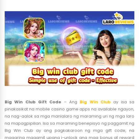
Big Win Club Gift Code
– Ang
Big Win Club
ay isa sa
pinakasikat na mobile casino game apps na available ngayon,
na nag-aalok sa mga manlalaro ng maraming uri ng mga laro
na mapagpipilian. Isa sa maraming benepisyo ng paggamit ng
Big Win Club ay ang pagkakaroon ng mga gift code, na
maaaring magamit upang i-unlock ang mga bonus at reward