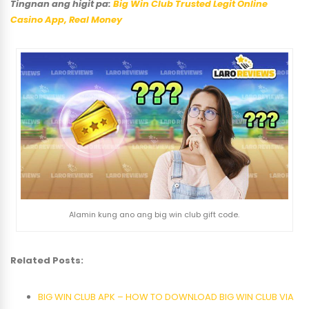
Tingnan ang higit pa:
Big Win Club Trusted Legit Online
Casino App, Real Money
Alamin kung ano ang big win club gift code.
Related Posts:
BIG WIN CLUB APK – HOW TO DOWNLOAD BIG WIN CLUB VIA