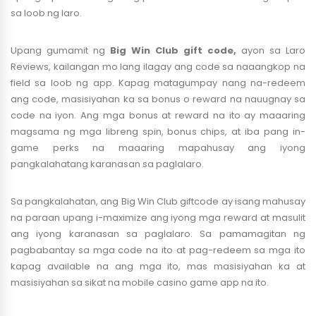
sa loob ng laro.
Upang gumamit ng
Big Win Club gift code,
ayon sa Laro
Reviews, kailangan mo lang ilagay ang code sa naaangkop na
field sa loob ng app. Kapag matagumpay nang na-redeem
ang code, masisiyahan ka sa bonus o reward na nauugnay sa
code na iyon. Ang mga bonus at reward na ito ay maaaring
magsama ng mga libreng spin, bonus chips, at iba pang in-
game perks na maaaring mapahusay ang iyong
pangkalahatang karanasan sa paglalaro.
Sa pangkalahatan, ang Big Win Club giftcode ay isang mahusay
na paraan upang i-maximize ang iyong mga reward at masulit
ang iyong karanasan sa paglalaro. Sa pamamagitan ng
pagbabantay sa mga code na ito at pag-redeem sa mga ito
kapag available na ang mga ito, mas masisiyahan ka at
masisiyahan sa sikat na mobile casino game app na ito.