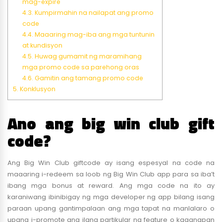
mag-expire
4.3.
Kumpirmahin na nailapat ang promo
code
4.4.
Maaaring mag-iba ang mga tuntunin
at kundisyon
4.5.
Huwag gumamit ng maramihang
mga promo code sa parehong oras
4.6.
Gamitin ang tamang promo code
5.
Konklusyon
Ano ang big win club gift
code?
Ang Big Win Club giftcode ay isang espesyal na code na
maaaring i-redeem sa loob ng Big Win Club app para sa iba’t
ibang mga bonus at reward. Ang mga code na ito ay
karaniwang ibinibigay ng mga developer ng app bilang isang
paraan upang gantimpalaan ang mga tapat na manlalaro o
upang i-promote ang ilang partikular na feature o kaganapan