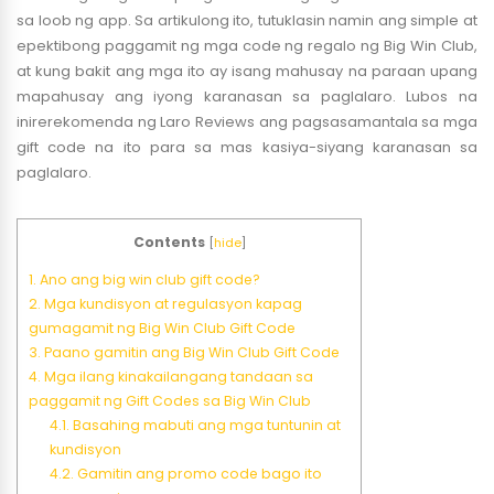
sa loob ng app. Sa artikulong ito, tutuklasin namin ang simple at
epektibong paggamit ng mga code ng regalo ng Big Win Club,
at kung bakit ang mga ito ay isang mahusay na paraan upang
mapahusay ang iyong karanasan sa paglalaro. Lubos na
inirerekomenda ng Laro Reviews ang pagsasamantala sa mga
gift code na ito para sa mas kasiya-siyang karanasan sa
paglalaro.
Contents
[
hide
]
1.
Ano ang big win club gift code?
2.
Mga kundisyon at regulasyon kapag
gumagamit ng Big Win Club Gift Code
3.
Paano gamitin ang Big Win Club Gift Code
4.
Mga ilang kinakailangang tandaan sa
paggamit ng Gift Codes sa Big Win Club
4.1.
Basahing mabuti ang mga tuntunin at
kundisyon
4.2.
Gamitin ang promo code bago ito