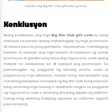
Gamitin ang Big Win Club giftcode ng tama.
Konklusyon
Bilang konklusyon, ang mga
Big Win Club gift code
ay isang
mahusay na paraan upang makatanggap ng mga promosyon
at reward para sa iyong gameplay. Gayunpaman, mahalagang
basahin at unawain ang mga tuntunin at kundisyon ng bawat
promosyon at gamitin nang tama ang mga promo code upang
matiyak na kwalipikado ka at nailapat ang promosyon. Sa
pamamagitan ng paggamit ng tamang promo code at
pagsunod sa mga alituntunin, maaari mong samantalahin ang
maraming benepisyo na inaalok ng Big Win Club. Kung mayroon
kang anumang mga tanong o alalahanin tungkol sa paggamit
ng mga promo code o anumang iba pang aspeto ng platform,
huwag mag-atubiling makipag-ugnayan sa customer support
para sa tulong.