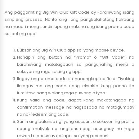
Ang paggamit ng Big Win Club Gift Code ay karaniwang isang
simpleng proseso. Narito ang ilang pangkalahatang hakbang
na maaari mong sundin upang makuha ang isang promo code
sa loob ng app:
Buksan ang Big Win Club app sa iyong mobile device.
Hanapin ang button na “Promo” o “Gift Code”, na
karaniwang matatagpuan sa pangunahing menu o
seksyon ng mga setting ng app.
Ilagay ang promo code sa naaangkop na field. Tiyaking
ilalagay mo ang code nang eksakto kung paano ito
lumilitaw, nang walang mga puwang o typo.
Kung valid ang code, dapat kang makatanggap ng
confirmation message na nagsasaad na matagumpay
na na-redeem ang code.
Suriin ang balanse ng iyong account o seksyon ng profile
upang matiyak na ang anumang nauugnay na mga
reward o bonus ay nailapat sa iyong account.