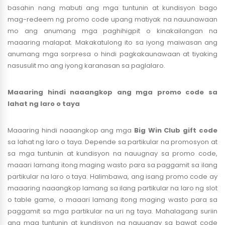
basahin nang mabuti ang mga tuntunin at kundisyon bago
mag-redeem ng promo code upang matiyak na nauunawaan
mo ang anumang mga paghihigpit o kinakailangan na
maaaring malapat. Makakatulong ito sa iyong maiwasan ang
anumang mga sorpresa o hindi pagkakaunawaan at tiyaking
nasusulit mo ang iyong karanasan sa paglalaro.
Maaaring hindi naaangkop ang mga promo code sa
lahat ng laro o taya
Maaaring hindi naaangkop ang mga
Big Win Club gift code
sa lahat ng laro o taya. Depende sa partikular na promosyon at
sa mga tuntunin at kundisyon na nauugnay sa promo code,
maaari lamang itong maging wasto para sa paggamit sa ilang
partikular na laro o taya. Halimbawa, ang isang promo code ay
maaaring naaangkop lamang sa ilang partikular na laro ng slot
o table game, o maaari lamang itong maging wasto para sa
paggamit sa mga partikular na uri ng taya. Mahalagang suriin
ang mga tuntunin at kundisyon na nauugnay sa bawat code