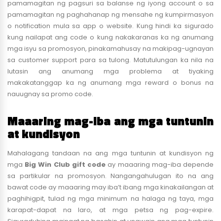
pamamagitan ng pagsuri sa balanse ng iyong account o sa
pamamagitan ng paghahanap ng mensahe ng kumpirmasyon
o notification mula sa app o website. Kung hindi ka sigurado
kung nailapat ang code o kung nakakaranas ka ng anumang
mga isyu sa promosyon, pinakamahusay na makipag-ugnayan
sa customer support para sa tulong. Matutulungan ka nila na
lutasin ang anumang mga problema at tiyaking
makakatanggap ka ng anumang mga reward o bonus na
nauugnay sa promo code.
Maaaring mag-iba ang mga tuntunin
at kundisyon
Mahalagang tandaan na ang mga tuntunin at kundisyon ng
mga
Big Win Club gift code
ay maaaring mag-iba depende
sa partikular na promosyon. Nangangahulugan ito na ang
bawat code ay maaaring may iba’t ibang mga kinakailangan at
paghihigpit, tulad ng mga minimum na halaga ng taya, mga
karapat-dapat na laro, at mga petsa ng pag-expire.