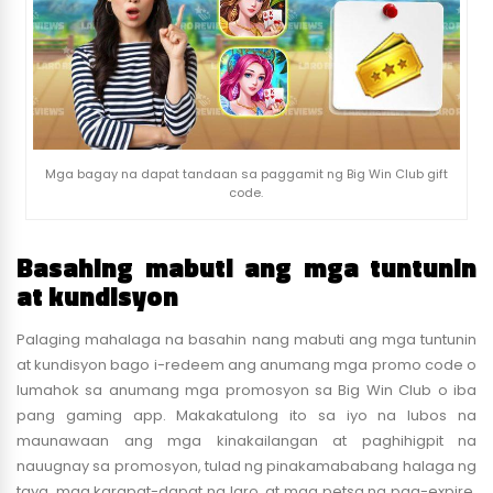
Mga bagay na dapat tandaan sa paggamit ng Big Win Club gift
code.
Basahing mabuti ang mga tuntunin
at kundisyon
Palaging mahalaga na basahin nang mabuti ang mga tuntunin
at kundisyon bago i-redeem ang anumang mga promo code o
lumahok sa anumang mga promosyon sa Big Win Club o iba
pang gaming app. Makakatulong ito sa iyo na lubos na
maunawaan ang mga kinakailangan at paghihigpit na
nauugnay sa promosyon, tulad ng pinakamababang halaga ng
taya, mga karapat-dapat na laro, at mga petsa ng pag-expire.