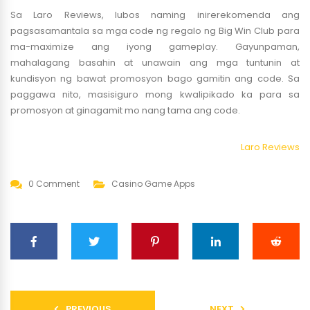
Sa Laro Reviews, lubos naming inirerekomenda ang
pagsasamantala sa mga code ng regalo ng Big Win Club para
ma-maximize ang iyong gameplay. Gayunpaman,
mahalagang basahin at unawain ang mga tuntunin at
kundisyon ng bawat promosyon bago gamitin ang code. Sa
paggawa nito, masisiguro mong kwalipikado ka para sa
promosyon at ginagamit mo nang tama ang code.
Laro Reviews
0 Comment
Casino Game Apps
PREVIOUS
NEXT