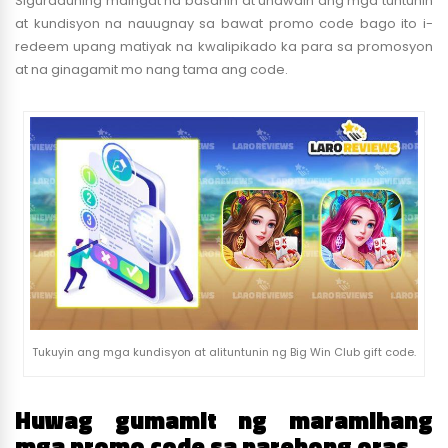
Siguraduhing maingat na basahin at unawain ang mga tuntunin
at kundisyon na nauugnay sa bawat promo code bago ito i-
redeem upang matiyak na kwalipikado ka para sa promosyon
at na ginagamit mo nang tama ang code.
Tukuyin ang mga kundisyon at alituntunin ng Big Win Club gift code.
Huwag gumamit ng maramihang
mga promo code sa parehong oras