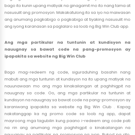
bago ito kunin upang matiyak na ginagamit mo ito nang tama at
nasusulit ang promosyon. Makakatulong ito sa iyo na maiwasan
ang anumang pagkabigo o pagkabigo at tiyaking nasusulit mo
ang iyong karanasan sa paglalaro sa loob ng Big Win Club app.
Ang mga partikular na tuntunin at kundisyon na
nauugnay sa bawat code na pang-promosyon ay
ipapakita sa website ng Big Win Club
Bago mag-redeem ng code, siguraduhing basahin nang
mabuti ang mga tuntunin at kundisyon na ito upang matiyak na
nauunawaan mo ang mga kinakailangan at paghihigpit na
nauugnay sa code. Oo, ang mga partikular na tuntunin at
kundisyon na nauugnay sa bawat code na pang-promosyon ay
karaniwang ipapakita sa website ng Big Win Club . Kapag
nakatanggap ka ng promo code sa loob ng app, dapat
mayroong mga tagubilin kung paano i-redeem ang code pati
na rin ang anumang mga paghihigpit o kinakailangan na
nauugnay sa partikular na promosyon na iyon. Bukod pa rito,