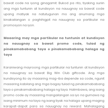
bawat code na iyong ginagamit. Bukod pa rito, tiyaking suriin
ang mga tuntunin at kundisyon na nauugnay sa bawat code
upang matiyak na natutugunan mo ang anumang mga
kinakailangan o paghihigpit na nauugnay sa partikular na
promosyon na iyon.
Maaaring may mga partikular na tuntunin at kundisyon
na nauugnay sa bawat promo code, tulad ng
pinakamababang taya o pinakamababang halaga ng
taya
Karaniwang mayroong mga partikular na tuntunin at kundisyon
na nauugnay sa bawat Big Win Club giftcode. Ang mga
kundisyong ito ay maaaring mag-iba depende sa code, ngunit
maaaring kabilang ang mga bagay tulad ng pinakamababang
taya o pinakamababang halaga ng taya. Halimbawa, ang isang
promo code ay maaaring mangailangan sa iyo na gumawa ng
isang minimum na taya ng isang tiyak na halaga upang maging
karapat-dapat para sa nauugnay na reward. Mahalagang