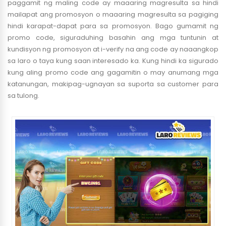
paggamit ng maling code ay maaaring magresulta sa hindi
mailapat ang promosyon o maaaring magresulta sa pagiging
hindi karapat-dapat para sa promosyon. Bago gumamit ng
promo code, siguraduhing basahin ang mga tuntunin at
kundisyon ng promosyon at i-verify na ang code ay naaangkop
sa laro o taya kung saan interesado ka. Kung hindi ka sigurado
kung aling promo code ang gagamitin o may anumang mga
katanungan, makipag-ugnayan sa suporta sa customer para
sa tulong.