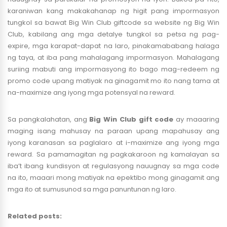
karaniwan kang makakahanap ng higit pang impormasyon
tungkol sa bawat Big Win Club giftcode sa website ng Big Win
Club, kabilang ang mga detalye tungkol sa petsa ng pag-
expire, mga karapat-dapat na laro, pinakamababang halaga
ng taya, at iba pang mahalagang impormasyon. Mahalagang
suriing mabuti ang impormasyong ito bago mag-redeem ng
promo code upang matiyak na ginagamit mo ito nang tama at
na-maximize ang iyong mga potensyal na reward.
Sa pangkalahatan, ang
Big Win Club gift code
ay maaaring
maging isang mahusay na paraan upang mapahusay ang
iyong karanasan sa paglalaro at i-maximize ang iyong mga
reward. Sa pamamagitan ng pagkakaroon ng kamalayan sa
iba’t ibang kundisyon at regulasyong nauugnay sa mga code
na ito, maaari mong matiyak na epektibo mong ginagamit ang
mga ito at sumusunod sa mga panuntunan ng laro.
Related posts: