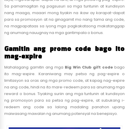
Sa pamamagitan ng pagsusuri sa mga tuntunin at kundisyon
nang maaga, maaari mong tiyakin na ikaw ay karapat-dapat
para sa promosyon at na ginagamit mo nang tama ang code,
na magpapataas sa iyong mga pagkakataong makatanggap
ng anumang nauugnay na mga gantimpala o bonus.
Gamitin ang promo code bago ito
mag-expire
Mahalagang gamitin ang mga
Big Win Club gift code
bago
ito mag-expire. Karaniwang may petsa ng pag-expire o
limitasyon sa oras ang mga promo code, at kapag nag-expire
na ang code, hindi na ito mare-redeem para sa anumang mga
reward o bonus. Tiyaking suriin ang mga tuntunin at kundisyon
ng promosyon para sa petsa ng pag-expire, at subukang i-
redeem ang code sa lalong madaling panahon upang
maiwasang mawalan ng anumang potensyal na benepisyo.