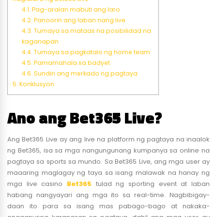
4.1.
Pag-aralan mabuti ang laro
4.2.
Panoorin ang laban nang live
4.3.
Tumaya sa mataas na posibilidad na
kaganapan
4.4.
Tumaya sa pagkatalo ng home team
4.5.
Pamamahala sa badyet
4.6.
Sundin ang merkado ng pagtaya
5.
Konklusyon
Ano ang Bet365 Live?
Ang Bet365 Live ay ang live na platform ng pagtaya na inaalok
ng Bet365, isa sa mga nangungunang kumpanya sa online na
pagtaya sa sports sa mundo. Sa Bet365 Live, ang mga user ay
maaaring maglagay ng taya sa isang malawak na hanay ng
mga live casino
Bet365
tulad ng sporting event at laban
habang nangyayari ang mga ito sa real-time. Nagbibigay-
daan ito para sa isang mas pabago-bago at nakaka-