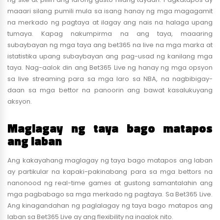
maaari silang pumili mula sa isang hanay ng mga magagamit
na merkado ng pagtaya at ilagay ang nais na halaga upang
tumaya. Kapag nakumpirma na ang taya, maaaring
subaybayan ng mga taya ang bet365 na live na mga marka at
istatistika upang subaybayan ang pag-usad ng kanilang mga
taya. Nag-aalok din ang Bet365 Live ng hanay ng mga opsyon
sa live streaming para sa mga laro sa NBA, na nagbibigay-
daan sa mga bettor na panoorin ang bawat kasalukuyang
aksyon.
Maglagay ng taya bago matapos
ang laban
Ang kakayahang maglagay ng taya bago matapos ang laban
ay partikular na kapaki-pakinabang para sa mga bettors na
nanonood ng real-time games at gustong samantalahin ang
mga pagbabago sa mga merkado ng pagtaya. Sa Bet365 Live.
Ang kinagandahan ng paglalagay ng taya bago matapos ang
laban sa Bet365 Live ay ang flexibility na inaalok nito.