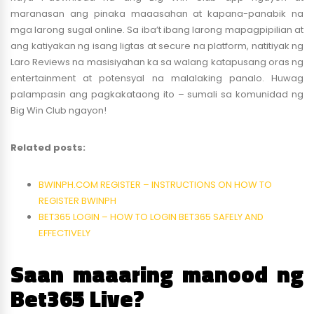
maranasan ang pinaka maaasahan at kapana-panabik na
mga larong sugal online. Sa iba’t ibang larong mapagpipilian at
ang katiyakan ng isang ligtas at secure na platform, natitiyak ng
Laro Reviews na masisiyahan ka sa walang katapusang oras ng
entertainment at potensyal na malalaking panalo. Huwag
palampasin ang pagkakataong ito – sumali sa komunidad ng
Big Win Club ngayon!
Related posts:
BWINPH.COM REGISTER – INSTRUCTIONS ON HOW TO
REGISTER BWINPH
BET365 LOGIN – HOW TO LOGIN BET365 SAFELY AND
EFFECTIVELY
Saan maaaring manood ng
Bet365 Live?