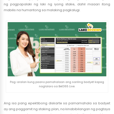
ng pagpapalaki ng laki ng iyong stake, dahil maaari itong
mabilis na humantong sa malaking pagkalugi.
Pag-aralan kung paano pamahalaan ang sariling badyet kapag
naglalaro sa Bet365 Live.
Ang isa pang epektibong diskarte sa pamamahala sa badyet
ay ang paggamit ng staking plan, na kinabibilangan ng pagtaya