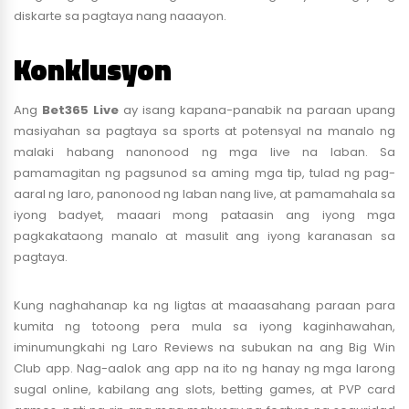
diskarte sa pagtaya nang naaayon.
Konklusyon
Ang
Bet365 Live
ay isang kapana-panabik na paraan upang
masiyahan sa pagtaya sa sports at potensyal na manalo ng
malaki habang nanonood ng mga live na laban. Sa
pamamagitan ng pagsunod sa aming mga tip, tulad ng pag-
aaral ng laro, panonood ng laban nang live, at pamamahala sa
iyong badyet, maaari mong pataasin ang iyong mga
pagkakataong manalo at masulit ang iyong karanasan sa
pagtaya.
Kung naghahanap ka ng ligtas at maaasahang paraan para
kumita ng totoong pera mula sa iyong kaginhawahan,
iminumungkahi ng Laro Reviews na subukan na ang Big Win
Club app. Nag-aalok ang app na ito ng hanay ng mga larong
sugal online, kabilang ang slots, betting games, at PVP card