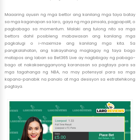
Maaaring ayusin ng mga bettor ang kanilang mga taya batay
sa mga kaganapan sa laro, gaya ng mga pinsala, pagpapalit, o
pagbabago sa momentum. Malaki ang tulong nito sa mga
bettors dahil posibleng mabawasan ang kanilang mga
pagkalugi o i-maximize ang kanilang mga kita. Sa
pangkalahatan, ang kakayahang maglagay ng taya bago
matapos ang laban sa Bet365 Live ay nagbibigay ng pabago-
bago at nakakaengganyong karanasan sa pagtaya para sa
mga tagahanga ng NBA, na may potensyal para sa mga
kapana-panabik na panalo at mga desisyon sa estratehikong
pagtaya.