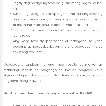
Ilagay ang halaga ng taya na gusto mong ilagay sa bet
slip.
Suriin ang iyong bet slip upang matiyak na ang lahat ng
mga detalye ay tama, kabilang ang potensyal na payout
at anumang mga bonus o promosyon na inilapat.
I-click ang button na “Place Bet” para kumpirmahin ang
iyong taya.
Ang iyong taya ay ipoproseso at idaragdag sa iyong
account, at masusubaybayan mo ang pag-usad nito sa
seksyong “My Bets.”
Mahalagang tandaan na ang mga resulta at market ay
maaaring mabilis na magbago sa live na pagtaya, kaya
siguraduhing kumilos nang mabilis at tumaya lamang kung ano
ang kaya mong mawala.
Narito naman kung paano mag-cash out sa Bet365:
Mag-log in sa iyong Bet365 account at pumunta sa