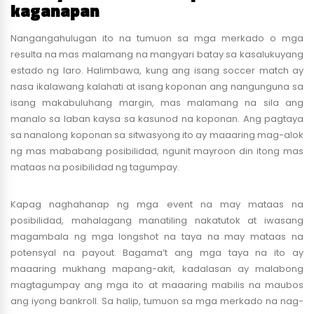
kaganapan
Nangangahulugan ito na tumuon sa mga merkado o mga
resulta na mas malamang na mangyari batay sa kasalukuyang
estado ng laro. Halimbawa, kung ang isang soccer match ay
nasa ikalawang kalahati at isang koponan ang nangunguna sa
isang makabuluhang margin, mas malamang na sila ang
manalo sa laban kaysa sa kasunod na koponan. Ang pagtaya
sa nanalong koponan sa sitwasyong ito ay maaaring mag-alok
ng mas mababang posibilidad, ngunit mayroon din itong mas
mataas na posibilidad ng tagumpay.
Kapag naghahanap ng mga event na may mataas na
posibilidad, mahalagang manatiling nakatutok at iwasang
magambala ng mga longshot na taya na may mataas na
potensyal na payout. Bagama’t ang mga taya na ito ay
maaaring mukhang mapang-akit, kadalasan ay malabong
magtagumpay ang mga ito at maaaring mabilis na maubos
ang iyong bankroll. Sa halip, tumuon sa mga merkado na nag-