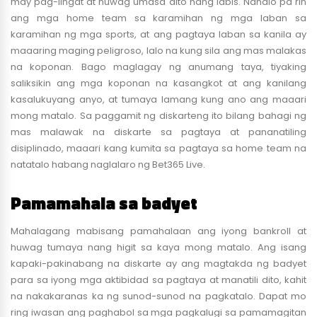
may pag-iingat at huwag umasa dito nang labis. Nanalo pa rin
ang mga home team sa karamihan ng mga laban sa
karamihan ng mga sports, at ang pagtaya laban sa kanila ay
maaaring maging peligroso, lalo na kung sila ang mas malakas
na koponan. Bago maglagay ng anumang taya, tiyaking
saliksikin ang mga koponan na kasangkot at ang kanilang
kasalukuyang anyo, at tumaya lamang kung ano ang maaari
mong matalo. Sa paggamit ng diskarteng ito bilang bahagi ng
mas malawak na diskarte sa pagtaya at pananatiling
disiplinado, maaari kang kumita sa pagtaya sa home team na
natatalo habang naglalaro ng Bet365 Live.
Pamamahala sa badyet
Mahalagang mabisang pamahalaan ang iyong bankroll at
huwag tumaya nang higit sa kaya mong matalo. Ang isang
kapaki-pakinabang na diskarte ay ang magtakda ng badyet
para sa iyong mga aktibidad sa pagtaya at manatili dito, kahit
na nakakaranas ka ng sunod-sunod na pagkatalo. Dapat mo
ring iwasan ang paghabol sa mga pagkalugi sa pamamagitan