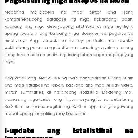
Pagsusuri ng mga natapos na laban
Maaaring ma-access ng mga bettor ang isang
komprehensibong database ng mga nakaraang laban,
kabilang ang mga detalyadong istatistika at mga highlight,
upang ipaalam ang kanilang mga desisyon sa pagtaya sa
hinaharap. Ang tampok na ito ay partikular na kapaki-
pakinabang para sa mga bettor na maaaring napalampas ang
isang laro o nais na suriin ang isang laban bago maglagay ng
taya.
Nag-aalok ang Bet365 Live ng iba’t ibang paraan upang suriin
ang mga natapos na laban, kabilang ang mga replay video,
match summaries, at nakaraang istatistika. Maaaring ma-
access ng mga bettor ang impormasyong ito sa website ng
Bet365 o sa pamamagitan ng Bet365 app, na ginagawang
madali upang manatiling may kaalaman.
I-update ang istatistikal na