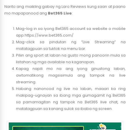
Narito ang maikling gabay ng Laro Reviews kung saan at paano
mo mapapanood ang
Bet365 Live
:
Mag-log in sa iyong Bet365 account sa website o mobile
app:
https://www.bet365.com/
Mag-click sa pindutan ng “Live Streaming” na
matatagpuan sa tuktok na menu bar.
Piliin ang sport at laban na gusto mong panoorin mula sa
listahan ng mga available na kaganapan.
Kapag napili mo na ang iyong ginustong laban,
awtomatikong magsisimula ang tampok na live
streaming.
Habang nanonood ng live na laban, maaari ka ring
makipag-ugnayan sa ibang mga gumagamit ng Bet365
sa pamamagitan ng tampok na Bet365 live chat, na
matatagpuan sa kanang sulok sa ibaba ng screen.