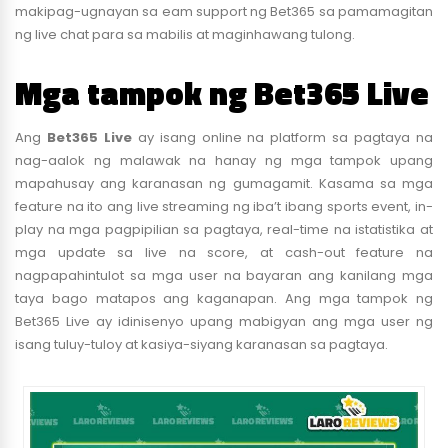
makipag-ugnayan sa eam support ng Bet365 sa pamamagitan
ng live chat para sa mabilis at maginhawang tulong.
Mga tampok ng Bet365 Live
Ang
Bet365 Live
ay isang online na platform sa pagtaya na
nag-aalok ng malawak na hanay ng mga tampok upang
mapahusay ang karanasan ng gumagamit. Kasama sa mga
feature na ito ang live streaming ng iba’t ibang sports event, in-
play na mga pagpipilian sa pagtaya, real-time na istatistika at
mga update sa live na score, at cash-out feature na
nagpapahintulot sa mga user na bayaran ang kanilang mga
taya bago matapos ang kaganapan. Ang mga tampok ng
Bet365 Live ay idinisenyo upang mabigyan ang mga user ng
isang tuluy-tuloy at kasiya-siyang karanasan sa pagtaya.