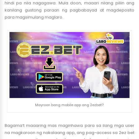
hindi pa nila nagagawa. Mula doon, maaari nilang piliin ang
kanilang gustong paraan ng pagbabayad at magdeposito
para magsimulang maglaro.
Mayroon bang mobile app ang 2ezbet?
Bagama’t maaaring mas maginhawa para sa ilang mga user
na magkaroon ng nakalaang app, ang pag-access sa 2ez bet