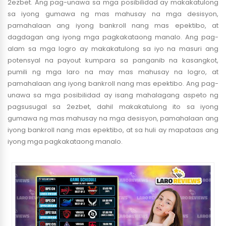
2ezbet. Ang pag-unawa sa mga posibilidad ay makakatulong
sa iyong gumawa ng mas mahusay na mga desisyon,
pamahalaan ang iyong bankroll nang mas epektibo, at
dagdagan ang iyong mga pagkakataong manalo. Ang pag-
alam sa mga logro ay makakatulong sa iyo na masuri ang
potensyal na payout kumpara sa panganib na kasangkot,
pumili ng mga laro na may mas mahusay na logro, at
pamahalaan ang iyong bankroll nang mas epektibo. Ang pag-
unawa sa mga posibilidad ay isang mahalagang aspeto ng
pagsusugal sa 2ezbet, dahil makakatulong ito sa iyong
gumawa ng mas mahusay na mga desisyon, pamahalaan ang
iyong bankroll nang mas epektibo, at sa huli ay mapataas ang
iyong mga pagkakataong manalo.