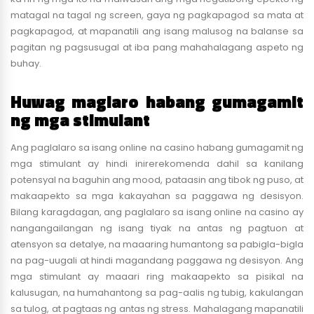
matagal na tagal ng screen, gaya ng pagkapagod sa mata at
pagkapagod, at mapanatili ang isang malusog na balanse sa
pagitan ng pagsusugal at iba pang mahahalagang aspeto ng
buhay.
Huwag maglaro habang gumagamit
ng mga stimulant
Ang paglalaro sa isang online na casino habang gumagamit ng
mga stimulant ay hindi inirerekomenda dahil sa kanilang
potensyal na baguhin ang mood, pataasin ang tibok ng puso, at
makaapekto sa mga kakayahan sa paggawa ng desisyon.
Bilang karagdagan, ang paglalaro sa isang online na casino ay
nangangailangan ng isang tiyak na antas ng pagtuon at
atensyon sa detalye, na maaaring humantong sa pabigla-bigla
na pag-uugali at hindi magandang paggawa ng desisyon. Ang
mga stimulant ay maaari ring makaapekto sa pisikal na
kalusugan, na humahantong sa pag-aalis ng tubig, kakulangan
sa tulog, at pagtaas ng antas ng stress. Mahalagang mapanatili