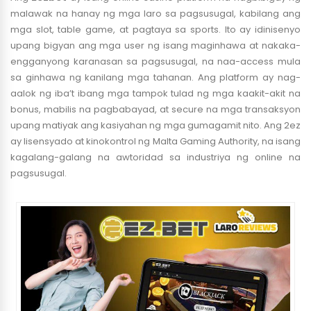
malawak na hanay ng mga laro sa pagsusugal, kabilang ang
mga slot, table game, at pagtaya sa sports. Ito ay idinisenyo
upang bigyan ang mga user ng isang maginhawa at nakaka-
engganyong karanasan sa pagsusugal, na naa-access mula
sa ginhawa ng kanilang mga tahanan. Ang platform ay nag-
aalok ng iba’t ibang mga tampok tulad ng mga kaakit-akit na
bonus, mabilis na pagbabayad, at secure na mga transaksyon
upang matiyak ang kasiyahan ng mga gumagamit nito. Ang 2ez
ay lisensyado at kinokontrol ng Malta Gaming Authority, na isang
kagalang-galang na awtoridad sa industriya ng online na
pagsusugal.