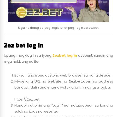
Mga hakbang sa pag-register at pag-login sa 2ezbet.
2ez bet log in
Upang mag-log in sa iyong
2ezbet log in
account, sundin ang
mga hakbang na ito:
Buksan ang iyong gustong web browser sa iyong device.
I-type ang URL ng website ng
2ezbet.com
sa address
bar at pindutin ang enter o i-click ang link na nasa ibaba:
https://2ez.bet
Hanapin at piliin ang “Login” na matatagpuan sa kanang
sulok sa itaas ng website.