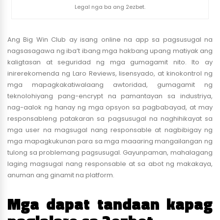
Legal nga ba ang 2ezbet.
Ang Big Win Club ay isang online na app sa pagsusugal na
nagsasagawa ng iba’t ibang mga hakbang upang matiyak ang
kaligtasan at seguridad ng mga gumagamit nito. Ito ay
inirerekomenda ng Laro Reviews, lisensyado, at kinokontrol ng
mga mapagkakatiwalaang awtoridad, gumagamit ng
teknolohiyang pang-encrypt na pamantayan sa industriya,
nag-aalok ng hanay ng mga opsyon sa pagbabayad, at may
responsableng patakaran sa pagsusugal na naghihikayat sa
mga user na magsugal nang responsable at nagbibigay ng
mga mapagkukunan para sa mga maaaring mangailangan ng
tulong sa problemang pagsusugal. Gayunpaman, mahalagang
laging magsugal nang responsable at sa abot ng makakaya,
anuman ang ginamit na platform.
Mga dapat tandaan kapag