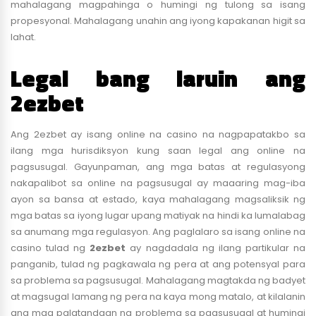
mahalagang magpahinga o humingi ng tulong sa isang
propesyonal. Mahalagang unahin ang iyong kapakanan higit sa
lahat.
Legal bang laruin ang
2ezbet
Ang 2ezbet ay isang online na casino na nagpapatakbo sa
ilang mga hurisdiksyon kung saan legal ang online na
pagsusugal. Gayunpaman, ang mga batas at regulasyong
nakapalibot sa online na pagsusugal ay maaaring mag-iba
ayon sa bansa at estado, kaya mahalagang magsaliksik ng
mga batas sa iyong lugar upang matiyak na hindi ka lumalabag
sa anumang mga regulasyon. Ang paglalaro sa isang online na
casino tulad ng
2ezbet
ay nagdadala ng ilang partikular na
panganib, tulad ng pagkawala ng pera at ang potensyal para
sa problema sa pagsusugal. Mahalagang magtakda ng badyet
at magsugal lamang ng pera na kaya mong matalo, at kilalanin
ang mga palatandaan ng problema sa pagsusugal at humingi