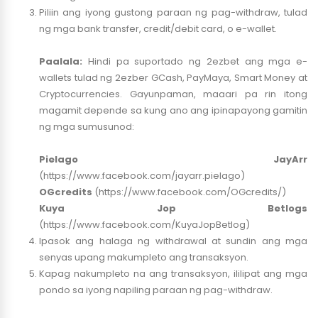
Piliin ang iyong gustong paraan ng pag-withdraw, tulad
ng mga bank transfer, credit/debit card, o e-wallet.
Paalala:
Hindi pa suportado ng 2ezbet ang mga e-
wallets tulad ng 2ezber GCash, PayMaya, Smart Money at
Cryptocurrencies. Gayunpaman, maaari pa rin itong
magamit depende sa kung ano ang ipinapayong gamitin
ng mga sumusunod:
Pielago JayArr
(
https://www.facebook.com/jayarr.pielago
)
OGcredits
(
https://www.facebook.com/OGcredits/
)
Kuya Jop Betlogs
(
https://www.facebook.com/KuyaJopBetlog
)
Ipasok ang halaga ng withdrawal at sundin ang mga
senyas upang makumpleto ang transaksyon.
Kapag nakumpleto na ang transaksyon, ililipat ang mga
pondo sa iyong napiling paraan ng pag-withdraw.