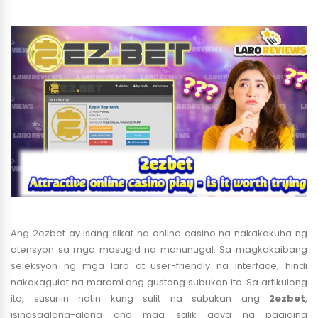
Ang 2ezbet ay isang sikat na online casino na nakakakuha ng
atensyon sa mga masugid na manunugal. Sa magkakaibang
seleksyon ng mga laro at user-friendly na interface, hindi
nakakagulat na marami ang gustong subukan ito. Sa artikulong
ito, susuriin natin kung sulit na subukan ang
2ezbet
,
isinasaalang-alang ang mga salik gaya ng pagiging