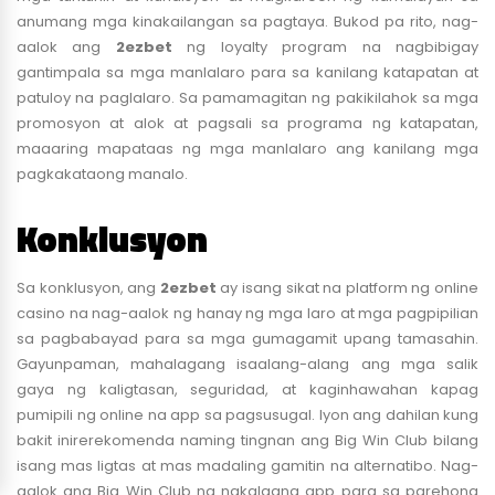
anumang mga kinakailangan sa pagtaya. Bukod pa rito, nag-
aalok ang
2ezbet
ng loyalty program na nagbibigay
gantimpala sa mga manlalaro para sa kanilang katapatan at
patuloy na paglalaro. Sa pamamagitan ng pakikilahok sa mga
promosyon at alok at pagsali sa programa ng katapatan,
maaaring mapataas ng mga manlalaro ang kanilang mga
pagkakataong manalo.
Konklusyon
Sa konklusyon, ang
2ezbet
ay isang sikat na platform ng online
casino na nag-aalok ng hanay ng mga laro at mga pagpipilian
sa pagbabayad para sa mga gumagamit upang tamasahin.
Gayunpaman, mahalagang isaalang-alang ang mga salik
gaya ng kaligtasan, seguridad, at kaginhawahan kapag
pumipili ng online na app sa pagsusugal. Iyon ang dahilan kung
bakit inirerekomenda naming tingnan ang Big Win Club bilang
isang mas ligtas at mas madaling gamitin na alternatibo. Nag-
aalok ang Big Win Club ng nakalaang app para sa parehong