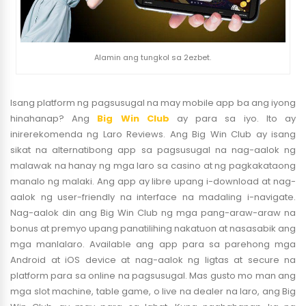
Alamin ang tungkol sa 2ezbet.
Isang platform ng pagsusugal na may mobile app ba ang iyong
hinahanap? Ang
Big Win Club
ay para sa iyo. Ito ay
inirerekomenda ng Laro Reviews. Ang Big Win Club ay isang
sikat na alternatibong app sa pagsusugal na nag-aalok ng
malawak na hanay ng mga laro sa casino at ng pagkakataong
manalo ng malaki. Ang app ay libre upang i-download at nag-
aalok ng user-friendly na interface na madaling i-navigate.
Nag-aalok din ang Big Win Club ng mga pang-araw-araw na
bonus at premyo upang panatilihing nakatuon at nasasabik ang
mga manlalaro. Available ang app para sa parehong mga
Android at iOS device at nag-aalok ng ligtas at secure na
platform para sa online na pagsusugal. Mas gusto mo man ang
mga slot machine, table game, o live na dealer na laro, ang Big