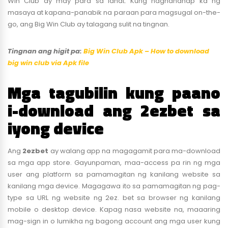
Win Club ay may para sa lahat. Kung naghahanap ka ng
masaya at kapana-panabik na paraan para magsugal on-the-
go, ang Big Win Club ay talagang sulit na tingnan.
Tingnan ang higit pa:
Big Win Club Apk – How to download
big win club via Apk file
Mga tagubilin kung paano
i-download ang 2ezbet sa
iyong device
Ang
2ezbet
ay walang app na magagamit para ma-download
sa mga app store. Gayunpaman, maa-access pa rin ng mga
user ang platform sa pamamagitan ng kanilang website sa
kanilang mga device. Magagawa ito sa pamamagitan ng pag-
type sa URL ng website ng 2ez. bet sa browser ng kanilang
mobile o desktop device. Kapag nasa website na, maaaring
mag-sign in o lumikha ng bagong account ang mga user kung