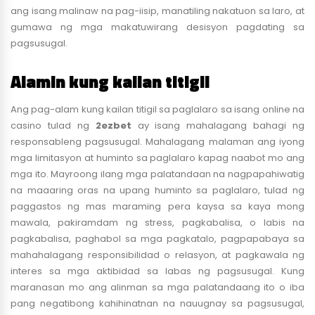
ang isang malinaw na pag-iisip, manatiling nakatuon sa laro, at
gumawa ng mga makatuwirang desisyon pagdating sa
pagsusugal.
Alamin kung kailan titigil
Ang pag-alam kung kailan titigil sa paglalaro sa isang online na
casino tulad ng
2ezbet
ay isang mahalagang bahagi ng
responsableng pagsusugal. Mahalagang malaman ang iyong
mga limitasyon at huminto sa paglalaro kapag naabot mo ang
mga ito. Mayroong ilang mga palatandaan na nagpapahiwatig
na maaaring oras na upang huminto sa paglalaro, tulad ng
paggastos ng mas maraming pera kaysa sa kaya mong
mawala, pakiramdam ng stress, pagkabalisa, o labis na
pagkabalisa, paghabol sa mga pagkatalo, pagpapabaya sa
mahahalagang responsibilidad o relasyon, at pagkawala ng
interes sa mga aktibidad sa labas ng pagsusugal. Kung
maranasan mo ang alinman sa mga palatandaang ito o iba
pang negatibong kahihinatnan na nauugnay sa pagsusugal,