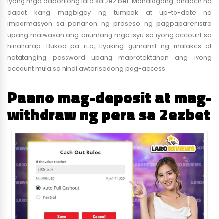
iyong mga paboritong laro sa 2ez.bet. Mahalagang tandaan na
dapat kang magbigay ng tumpak at up-to-date na
impormasyon sa panahon ng proseso ng pagpaparehistro
upang maiwasan ang anumang mga isyu sa iyong account sa
hinaharap. Bukod pa rito, tiyaking gumamit ng malakas at
natatanging password upang maprotektahan ang iyong
account mula sa hindi awtorisadong pag-access.
Paano mag-deposit at mag-
withdraw ng pera sa 2ezbet