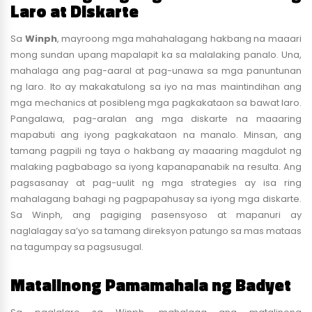
Laro at Diskarte
Sa
Winph
, mayroong mga mahahalagang hakbang na maaari
mong sundan upang mapalapit ka sa malalaking panalo. Una,
mahalaga ang pag-aaral at pag-unawa sa mga panuntunan
ng laro. Ito ay makakatulong sa iyo na mas maintindihan ang
mga mechanics at posibleng mga pagkakataon sa bawat laro.
Pangalawa, pag-aralan ang mga diskarte na maaaring
mapabuti ang iyong pagkakataon na manalo. Minsan, ang
tamang pagpili ng taya o hakbang ay maaaring magdulot ng
malaking pagbabago sa iyong kapanapanabik na resulta. Ang
pagsasanay at pag-uulit ng mga strategies ay isa ring
mahalagang bahagi ng pagpapahusay sa iyong mga diskarte.
Sa Winph, ang pagiging pasensyoso at mapanuri ay
naglalagay sa’yo sa tamang direksyon patungo sa mas mataas
na tagumpay sa pagsusugal.
Matalinong Pamamahala ng Badyet