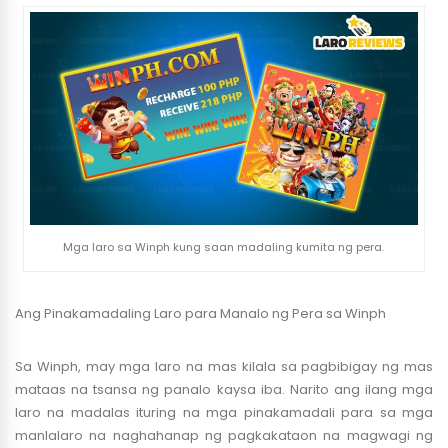
Mga laro sa Winph kung saan madaling kumita ng pera.
Ang Pinakamadaling Laro para Manalo ng Pera sa Winph
Sa Winph, may mga laro na mas kilala sa pagbibigay ng mas
mataas na tsansa ng panalo kaysa iba. Narito ang ilang mga
laro na madalas ituring na mga pinakamadali para sa mga
manlalaro na naghahanap ng pagkakataon na magwagi ng