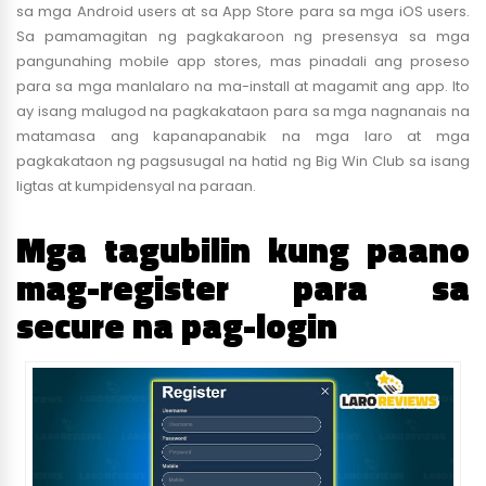
sa mga Android users at sa App Store para sa mga iOS users.
Sa pamamagitan ng pagkakaroon ng presensya sa mga
pangunahing mobile app stores, mas pinadali ang proseso
para sa mga manlalaro na ma-install at magamit ang app. Ito
ay isang malugod na pagkakataon para sa mga nagnanais na
matamasa ang kapanapanabik na mga laro at mga
pagkakataon ng pagsusugal na hatid ng Big Win Club sa isang
ligtas at kumpidensyal na paraan.
Mga tagubilin kung paano
mag-register para sa
secure na pag-login