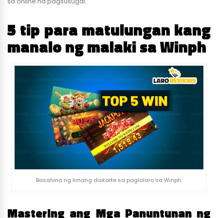
sa online na pagsusugal.
5 tip para matulungan kang
manalo ng malaki sa Winph
Basahina ng limang diskarte sa paglalaro sa Winph.
Mastering ang Mga Panuntunan ng