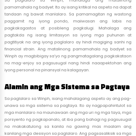
Sa paglalaro sa Winph, mahalaga ang matalinong
pamamahala ng badyet. Ito ay isang kritikal na aspeto na dapat
tandaan ng bawat manlalaro. Sa pamamagitan ng wastong
paggamit ng iyong pondo, maiiwasan ang labis na
pagkakagastos at posibleng pagkalugi. Mahalaga ang
pagtakda ng isang limitasyon sa iyong mga puhunan at
pagtitiyak na ang iyong paglalaro ay hindi magiging sanhi ng
financial strain. Ang matalinong pamamahala ng badyet sa
Winph ay magbibigay sa’yo ng pangmatagalang pagkakataon
na mag-enjoy sa pagsusugal nang hindi naaapektohan ang
iyong personal na pinansyal na kalagayan.
Alamin ang Mga Sistema sa Pagtaya
Sa paglalaro sa Winph, isang mahalagang aspeto ay ang pag-
unawa sa mga sistema sa pagtaya. Ito ay nagpapahintulot sa
mga manlalaro na maunawaan ang mga uri ng mga taya, mga
porsyento ng pagkapanalo, at iba pang bahagi ng pagsusugal
na makakatulong sa kanila na gawing mas maalam ang
kanilang mga desisyon sa paglalaro. Ang pagsasaliksik sa mga