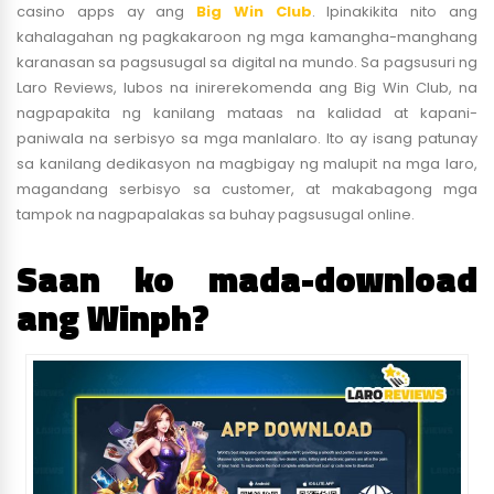
casino apps ay ang
Big Win Club
. Ipinakikita nito ang
kahalagahan ng pagkakaroon ng mga kamangha-manghang
karanasan sa pagsusugal sa digital na mundo. Sa pagsusuri ng
Laro Reviews, lubos na inirerekomenda ang Big Win Club, na
nagpapakita ng kanilang mataas na kalidad at kapani-
paniwala na serbisyo sa mga manlalaro. Ito ay isang patunay
sa kanilang dedikasyon na magbigay ng malupit na mga laro,
magandang serbisyo sa customer, at makabagong mga
tampok na nagpapalakas sa buhay pagsusugal online.
Saan ko mada-download
ang Winph?