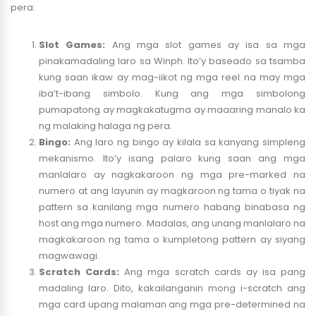
pera:
Slot Games:
Ang mga slot games ay isa sa mga
pinakamadaling laro sa Winph. Ito’y baseado sa tsamba
kung saan ikaw ay mag-iikot ng mga reel na may mga
iba’t-ibang simbolo. Kung ang mga simbolong
pumapatong ay magkakatugma ay maaaring manalo ka
ng malaking halaga ng pera.
Bingo:
Ang laro ng bingo ay kilala sa kanyang simpleng
mekanismo. Ito’y isang palaro kung saan ang mga
manlalaro ay nagkakaroon ng mga pre-marked na
numero at ang layunin ay magkaroon ng tama o tiyak na
pattern sa kanilang mga numero habang binabasa ng
host ang mga numero. Madalas, ang unang manlalaro na
magkakaroon ng tama o kumpletong pattern ay siyang
magwawagi.
Scratch Cards:
Ang mga scratch cards ay isa pang
madaling laro. Dito, kakailanganin mong i-scratch ang
mga card upang malaman ang mga pre-determined na