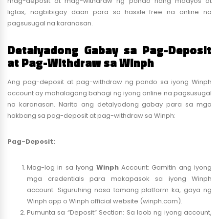
mag-deposit at mag-withdraw ng pondo nang maayos at
ligtas, nagbibigay daan para sa hassle-free na online na
pagsusugal na karanasan.
Detalyadong Gabay sa Pag-Deposit
at Pag-Withdraw sa Winph
Ang pag-deposit at pag-withdraw ng pondo sa iyong Winph
account ay mahalagang bahagi ng iyong online na pagsusugal
na karanasan. Narito ang detalyadong gabay para sa mga
hakbang sa pag-deposit at pag-withdraw sa Winph:
Pag-Deposit:
Mag-log in sa Iyong
Winph
Account: Gamitin ang iyong
mga credentials para makapasok sa iyong Winph
account. Siguruhing nasa tamang platform ka, gaya ng
Winph app o Winph official website (winph.com).
Pumunta sa “Deposit” Section: Sa loob ng iyong account,