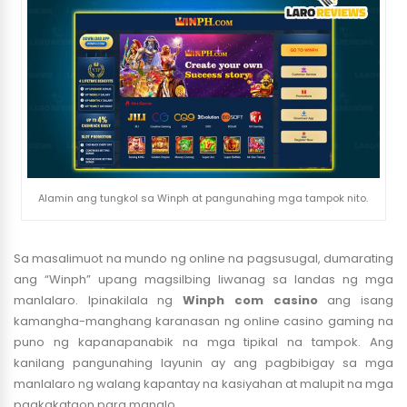
Alamin ang tungkol sa Winph at pangunahing mga tampok nito.
Sa masalimuot na mundo ng online na pagsusugal, dumarating
ang “Winph” upang magsilbing liwanag sa landas ng mga
manlalaro. Ipinakilala ng
Winph com casino
ang isang
kamangha-manghang karanasan ng online casino gaming na
puno ng kapanapanabik na mga tipikal na tampok. Ang
kanilang pangunahing layunin ay ang pagbibigay sa mga
manlalaro ng walang kapantay na kasiyahan at malupit na mga
pagkakataon para manalo.