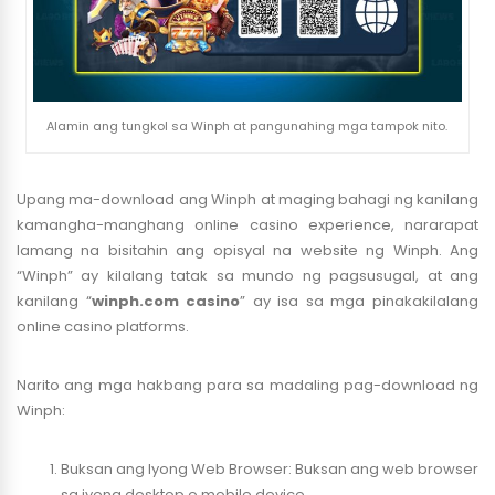
Alamin ang tungkol sa Winph at pangunahing mga tampok nito.
Upang ma-download ang Winph at maging bahagi ng kanilang
kamangha-manghang online casino experience, nararapat
lamang na bisitahin ang opisyal na website ng Winph. Ang
“Winph” ay kilalang tatak sa mundo ng pagsusugal, at ang
kanilang “
winph.com casino
” ay isa sa mga pinakakilalang
online casino platforms.
Narito ang mga hakbang para sa madaling pag-download ng
Winph:
Buksan ang Iyong Web Browser: Buksan ang web browser
sa iyong desktop o mobile device.