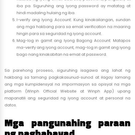
iba pa. Siguruhing ang iyong password ay matatag at
hindi madaling hulaing ng iba.
I-verify ang Iyong Account: Kung kinakailangan, sundan
ang mga hakbang para sa email verification na maaring
hingin para sa seguridad ng iyong account.
Mag-log in gamit ang Iyong Bagong Account: Matapos
ma-verify ang iyong account, mag-log in gamit ang iyong
bago nang kinakabitan na email at password.
Sa parehong proseso, siguruhing isagawa ang lahat ng
hakbang sa tamang pagkakasunud-sunod at ilagay lamang
ang mga kumpidensyal na impormasyon sa opisyal na mga
platform (Winph Official Website at Winph App) upang
mapanatili ang seguridad ng iyong account at personal na
datos.
Mga pangunahing paraan
ng pagbabayad