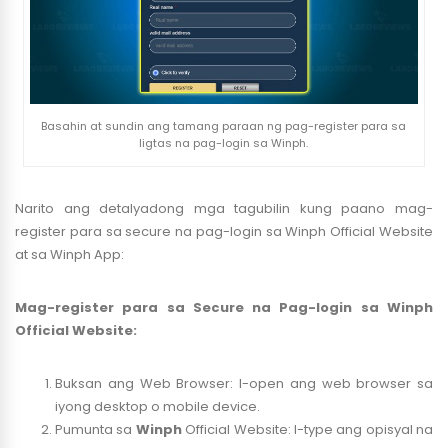
Basahin at sundin ang tamang paraan ng pag-register para sa
ligtas na pag-login sa Winph.
Narito ang detalyadong mga tagubilin kung paano mag-
register para sa secure na pag-login sa Winph Official Website
at sa Winph App:
Mag-register para sa Secure na Pag-login sa Winph
Official Website:
Buksan ang Web Browser: I-open ang web browser sa
iyong desktop o mobile device.
Pumunta sa
Winph
Official Website: I-type ang opisyal na