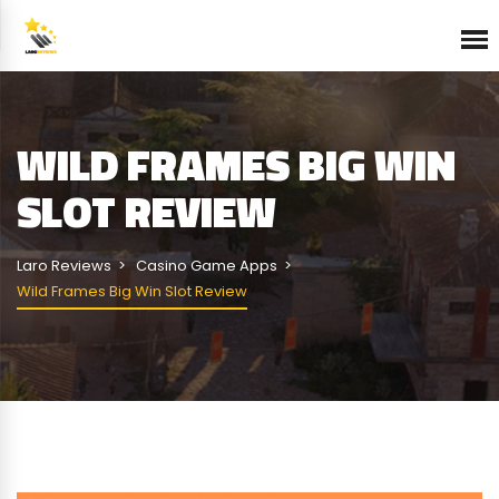
WILD FRAMES BIG WIN
SLOT REVIEW
Laro Reviews
Casino Game Apps
Wild Frames Big Win Slot Review