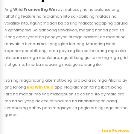
Ang
Wild Frames Big Win
ay mahusay na naibalanse ang
lahat ng feature na nilalaman nito sa kabila ng mataas na
volatility nito, ngunit maaari ka pa ring makatanggap ng parusa
o gantimpala. Sa ganoong sitwasyon, maging handa para sa
isang emosyonal na pangyayari at mga bankroll na maaaring
mawala o tumaas sa isang iglap lamang. Maaaring hindi
kapana-panabik ang tema gaya ng ilan sa iba pang mga alok
nito para sa mga manlalaro, ngunit kung gusto mo ng mga grid
slot game, hindi ka maaaring mabigo sa isang ito.
Isa ring magandang alternatibong laro para sa mga Pilipino ay
ang larong
Big Win Club
app. Naglalaman ito ng iba’t ibang
laro na maaari mo ring matagpuan sa casino. Ito ay malalaro
mo na sa iyong device at hindi mo na kinakailangan pang
lumabas ng bahay para magsaya sa paglalaro ng mga casino
games.
Laro Reviews