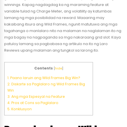
winnings. Kapag nagdagdag ka ng maraming feature at
variable tulad ng Charge Meter, ang volatility ay katumbas
lamang ng mga posibilidad na reward. Maaaring may
kakaibang itsura ang Wild Frames, ngunit matutuwa ang mga
tagahanga o manlalaro nito na malaman na naglalaman ito ng
mga bagay na nagpaganda sa mga nakaraang grid slot. Kaya
patuloy lamang sa pagbabasa ng artikulo na ito ng Laro
Reviews upang malaman ang tungkol sa larong ito.
Contents
[
hide
]
1.
Paano laruin ang Wild Frames Big Win?
2.
Diskarte sa Paglalaro ng Wild Frames Big
Win
3.
Ang mga Espesyal na Feature
4.
Pros at Cons sa Paglalaro
5.
Konklusyon