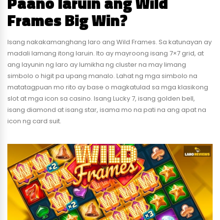
Paano laruin ang Wild
Frames Big Win?
Isang nakakamanghang laro ang Wild Frames. Sa katunayan ay
madali lamang itong laruin. Ito ay mayroong isang 7×7 grid, at
ang layunin ng laro ay lumikha ng cluster na may limang
simbolo o higit pa upang manalo. Lahat ng mga simbolo na
matatagpuan mo rito ay base o magkatulad sa mga klasikong
slot at mga icon sa casino. Isang Lucky 7, isang golden bell,
isang diamond at isang star, isama mo na pati na ang apat na
icon ng card suit.