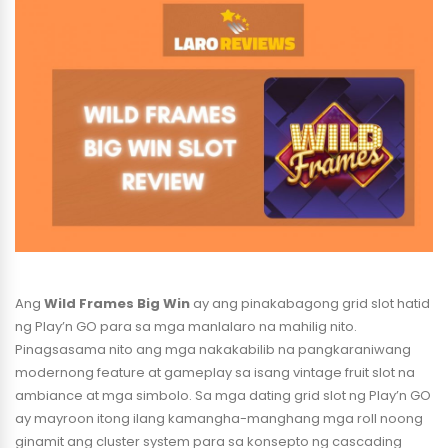
Ang
Wild Frames Big Win
ay ang pinakabagong grid slot hatid
ng Play’n GO para sa mga manlalaro na mahilig nito.
Pinagsasama nito ang mga nakakabilib na pangkaraniwang
modernong feature at gameplay sa isang vintage fruit slot na
ambiance at mga simbolo. Sa mga dating grid slot ng Play’n GO
ay mayroon itong ilang kamangha-manghang mga roll noong
ginamit ang cluster system para sa konsepto ng cascading