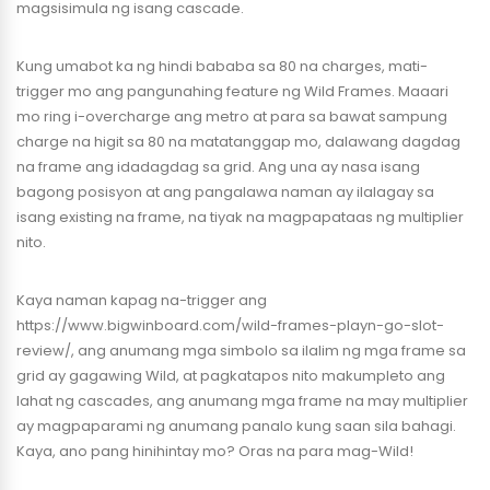
magsisimula ng isang cascade.
Kung umabot ka ng hindi bababa sa 80 na charges, mati-
trigger mo ang pangunahing feature ng Wild Frames. Maaari
mo ring i-overcharge ang metro at para sa bawat sampung
charge na higit sa 80 na matatanggap mo, dalawang dagdag
na frame ang idadagdag sa grid. Ang una ay nasa isang
bagong posisyon at ang pangalawa naman ay ilalagay sa
isang existing na frame, na tiyak na magpapataas ng multiplier
nito.
Kaya naman kapag na-trigger ang
https://www.bigwinboard.com/wild-frames-playn-go-slot-
review/, ang anumang mga simbolo sa ilalim ng mga frame sa
grid ay gagawing Wild, at pagkatapos nito makumpleto ang
lahat ng cascades, ang anumang mga frame na may multiplier
ay magpaparami ng anumang panalo kung saan sila bahagi.
Kaya, ano pang hinihintay mo? Oras na para mag-Wild!