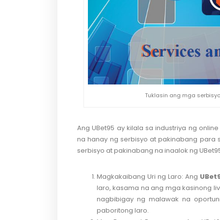
Tuklasin ang mga serbisy
Ang UBet95 ay kilala sa industriya ng onli
na hanay ng serbisyo at pakinabang para 
serbisyo at pakinabang na inaalok ng UBet9
Magkakaibang Uri ng Laro: Ang
UBet
laro, kasama na ang mga kasinong live
nagbibigay ng malawak na oportuni
paboritong laro.