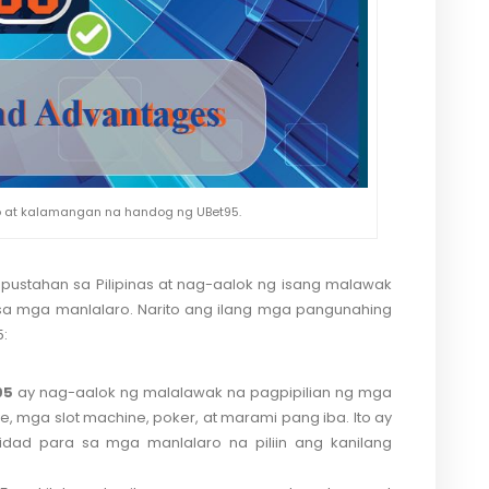
o at kalamangan na handog ng UBet95.
ne pustahan sa Pilipinas at nag-aalok ng isang malawak
sa mga manlalaro. Narito ang ilang mga pangunahing
5:
95
ay nag-aalok ng malalawak na pagpipilian ng mga
, mga slot machine, poker, at marami pang iba. Ito ay
dad para sa mga manlalaro na piliin ang kanilang