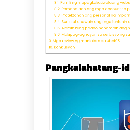
8.1.
Pumili ng mapagkakatiwalaang webs
8.2.
Pamahalaan ang mga account sa p
8.3.
Protektahan ang personal na impo
8.4.
Suriin at unawain ang mga tuntunin 
8.5.
Alamin kung paano haharapin ang
8.6.
Makipag-ugnayan sa serbisyo ng su
9.
Mga review ng manlalaro sa ubet95
10.
Konklusyon
Pangkalahatang-id