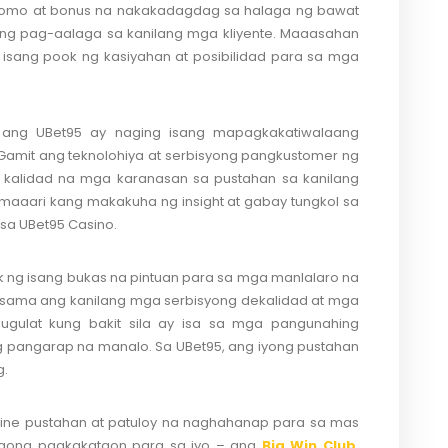
promo at bonus na nakakadagdag sa halaga ng bawat
n ng pag-aalaga sa kanilang mga kliyente. Maaasahan
isang pook ng kasiyahan at posibilidad para sa mga
 ang UBet95 ay naging isang mapagkakatiwalaang
 Gamit ang teknolohiya at serbisyong pangkustomer ng
a kalidad na mga karanasan sa pustahan sa kanilang
 maaari kang makakuha ng insight at gabay tungkol sa
sa UBet95 Casino.
 ng isang bukas na pintuan para sa mga manlalaro na
Kasama ang kanilang mga serbisyong dekalidad at mga
gulat kung bakit sila ay isa sa mga pangunahing
 pangarap na manalo. Sa UBet95, ang iyong pustahan
g.
line pustahan at patuloy na naghahanap para sa mas
bagong pagkakataon para sa iyo – ang
Big Win Club
.