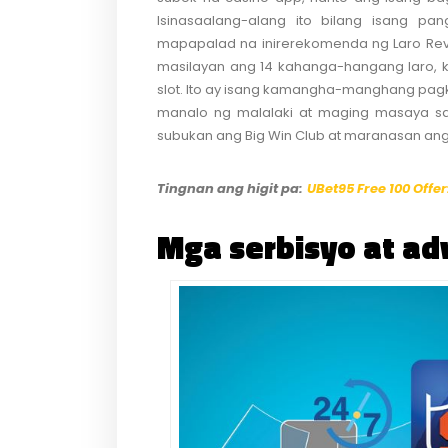
Isinasaalang-alang ito bilang isang pa
mapapalad na inirerekomenda ng Laro Revi
masilayan ang 14 kahanga-hangang laro, 
slot. Ito ay isang kamangha-manghang pa
manalo ng malalaki at maging masaya sa
subukan ang Big Win Club at maranasan ang 
Tingnan ang higit pa:
UBet95 Free 100 Offer
Mga serbisyo at a