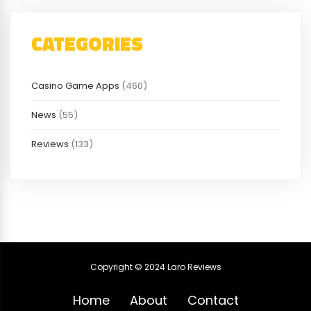
CATEGORIES
Casino Game Apps
(460)
News
(55)
Reviews
(133)
Copyright © 2024 Laro Reviews
Home
About
Contact