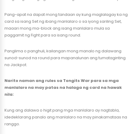
Pang-apat na dapat mong tandaan ay kung maglalagay ka ng
card sa isang Set ng ibang manlalaro o sa iyong sariling Set,
maaari mong ma-block ang isang manlalaro mula sa
paggamit ng Fight para sa isang round.
Panglima o panghuli, kailangan mong manalo ng dalawang
sunod-sunod na round para mapanalunan ang tumataginting
na Jackpot.
Narito naman ang rules sa Tongits War para sa mga
manlalaro na may patas na halaga ng card na hawak
nila:
Kung ang dalawa o higit pang mga manlalaro ay nagtabla,
idedeklarang panalo ang manlalaro na may pinakamataas na
ranggo.