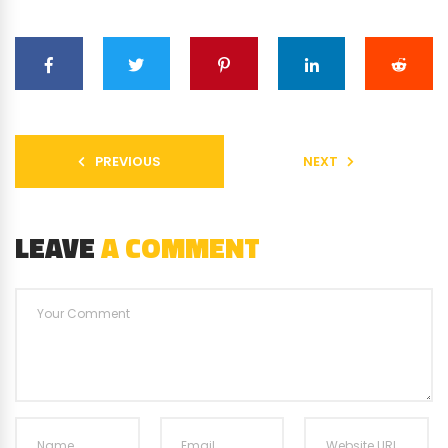
PREVIOUS
NEXT
LEAVE
A COMMENT