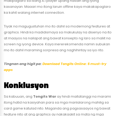
makipaglaro sa isang A.I player upang hasain ang iyong
kasanayan. Maaari mo itong laruin offline kaya makakapaglaro
ka kahit walang internet connection.
Tiyak na magugustuhan mo ito dahil sa modernong features at
graphics. Hindi ka madidismaya sa makukulay na disenyo na ito
at maayos na nailapat ang bawat konsepto ng laro sa maliit na
screen ng iyong device. Kaya inererekomenda namin subukan
mo ito dahil maraming sorpresa ang naghihintay sa iyo rito.
Tingnan ang higit pa:
Download Tongits Online: 5 must-try
apps
Konklusyon
Sa kabuuan, ang
Tongits War
ay hindi maitatanggi na marami
itong hatid na kasiyahan para sa mga manlalarong mahilig sa
card game katulad nito. Maganda ang pagsasaayos ng bawat
feature nito at ang graphics ay nakakaakit sa mata ng mga