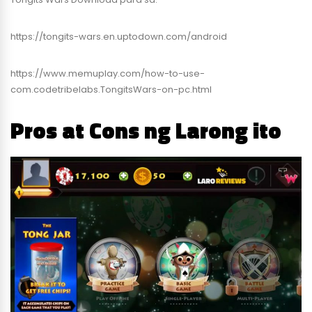
https://tongits-wars.en.uptodown.com/android
https://www.memuplay.com/how-to-use-
com.codetribelabs.TongitsWars-on-pc.html
Pros at Cons ng Larong ito