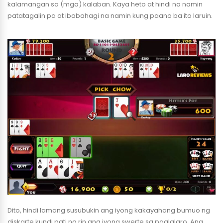
kalamangan sa (mga) kalaban. Kaya heto at hindi na namin
patatagalin pa at ibabahagi na namin kung paano ba ito laruin.
Dito, hindi lamang susubukin ang iyong kakayahang bumuo ng
diskarte kundi pati na rin ang iyong swerte sa paglalaro. Ang