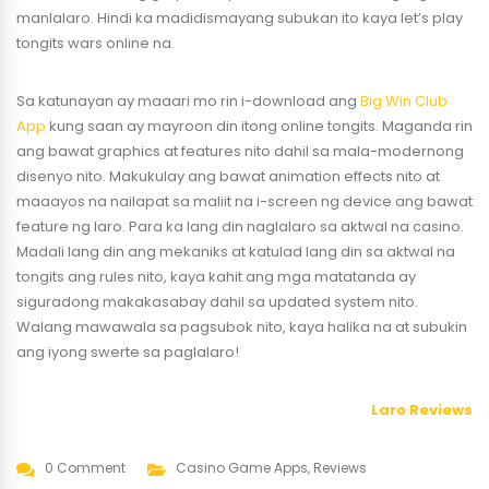
manlalaro. Hindi ka madidismayang subukan ito kaya let’s play
tongits wars online na.
Sa katunayan ay maaari mo rin i-download ang
Big Win Club
App
kung saan ay mayroon din itong online tongits. Maganda rin
ang bawat graphics at features nito dahil sa mala-modernong
disenyo nito. Makukulay ang bawat animation effects nito at
maaayos na nailapat sa maliit na i-screen ng device ang bawat
feature ng laro. Para ka lang din naglalaro sa aktwal na casino.
Madali lang din ang mekaniks at katulad lang din sa aktwal na
tongits ang rules nito, kaya kahit ang mga matatanda ay
siguradong makakasabay dahil sa updated system nito.
Walang mawawala sa pagsubok nito, kaya halika na at subukin
ang iyong swerte sa paglalaro!
Laro Reviews
0 Comment
Casino Game Apps
,
Reviews