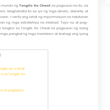
a mundo ng
Tongits Go Cheat
sa pagsusuri na ito, na
ino. Maghahatid ito sa iyo ng mga sikreto, diskarte, at
sin. I-verify ang lahat ng impormasyon na natutunan
yan ng mga estratehiya na inilahad. Tayo na at pag-
tungkol sa Tongits Go Cheat sa pagsusuri ng isang
 mga pangkat ng mga manlalaro at ibahagi ang iyong
]
gits Go o hindi
o sa Tongits Go
:
ck sa paglalaro
y