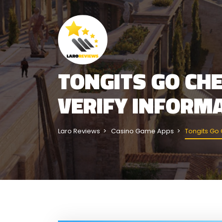
TONGITS GO CHE
VERIFY INFORM
Laro Reviews
Casino Game Apps
Tongits Go 