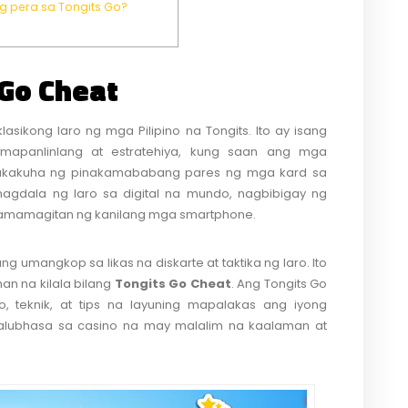
 pera sa Tongits Go?
 Go Cheat
asikong laro ng mga Pilipino na Tongits. Ito ay isang
apanlinlang at estratehiya, kung saan ang mga
akakuha ng pinakamababang pares ng mga kard sa
agdala ng laro sa digital na mundo, nagbibigay ng
pamamagitan ng kanilang mga smartphone.
g umangkop sa likas na diskarte at taktika ng laro. Ito
n na kilala bilang
Tongits Go Cheat
. Ang Tongits Go
, teknik, at tips na layuning mapalakas ang iyong
dalubhasa sa casino na may malalim na kaalaman at