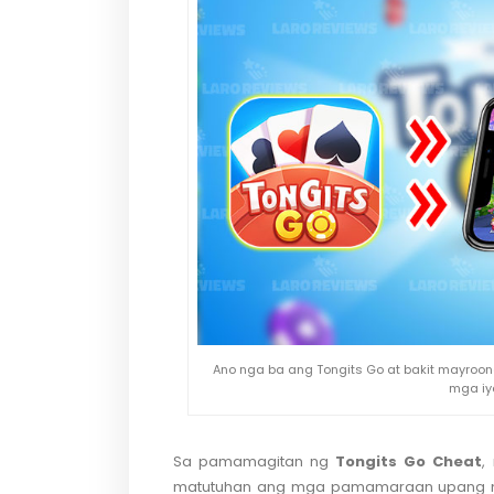
Ano nga ba ang Tongits Go at bakit mayroon
mga iya
Sa pamamagitan ng
Tongits Go Cheat
,
matutuhan ang mga pamamaraan upang ma