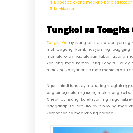
4.
Dapat ba akong maglaro para sa totoong
5.
Konklusyon
Tungkol sa Tongits
Tongits Go
ay isang online na bersyon ng kl
mahiwagang kombinasyon ng pagiging m
manlalaro ay naglalaban-laban upang m
kanilang mga kamay. Ang Tongits Go ay n
malaking kasiyahan sa mga manlalaro sa 
Ngunit hindi lahat ay maaaring magtatangkan
ang pinagmulan ng isang malamang kaibaha
Cheat ay isang koleksyon ng mga sikreto
pagganap sa laro. Ito ay binuo ng mga 
karanasan sa mga laro ng baraha.