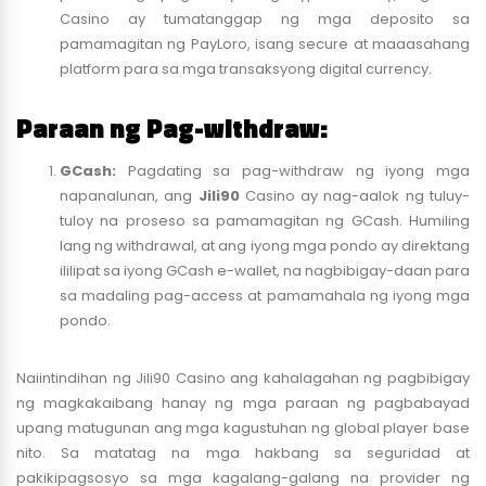
Casino ay tumatanggap ng mga deposito sa
pamamagitan ng PayLoro, isang secure at maaasahang
platform para sa mga transaksyong digital currency.
Paraan ng Pag-withdraw:
GCash:
Pagdating sa pag-withdraw ng iyong mga
napanalunan, ang
Jili90
Casino ay nag-aalok ng tuluy-
tuloy na proseso sa pamamagitan ng GCash. Humiling
lang ng withdrawal, at ang iyong mga pondo ay direktang
ililipat sa iyong GCash e-wallet, na nagbibigay-daan para
sa madaling pag-access at pamamahala ng iyong mga
pondo.
Naiintindihan ng Jili90 Casino ang kahalagahan ng pagbibigay
ng magkakaibang hanay ng mga paraan ng pagbabayad
upang matugunan ang mga kagustuhan ng global player base
nito. Sa matatag na mga hakbang sa seguridad at
pakikipagsosyo sa mga kagalang-galang na provider ng