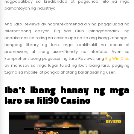
nagpapatibay sa kredibilidad at pagsunod nito sa mga
pamantayan ng industriya.
Ang Laro Reviews ay nagrerekomenda din ng paggalugad ng
alternatibong opsyon: Big Win Club. Ipinagmamalaki ng
napakataas na rating na casino app na ito ang isang kahanga-
hangang library ng laro, mga kaakit-akit na bonus at
promosyon, at isang user-friendly na interface. Ayon sa
komprehensibong pagsusuri ng Laro Reviews, ang
Big Win Club
ay mahusay sa mga lugar tulad ng iba’t ibang laro, pagiging
tugma sa mobile, at pangkalahatang karanasan ng user.
Iba’t ibang hanay ng mga
laro sa Jili90 Casino