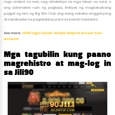
mga umiikot na reel, nag-istratehiya sa mga laban sa card, o
ang adrenaline rush ng pagtaya, tinitiyak ng magkakaibang
pagpili ng laro ng Big Win Club ang isang nakaka-engganyong
at nakakaaliw na paglalakbay para sa bawat manlalaro.
See more:
Jili90 Login Guide: Simple Steps to Access Your
Account
Mga tagubilin kung paano
magrehistro at mag-log in
sa Jili90