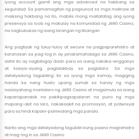
iyong account gamit ang mga advanced na hakbang sa
seguridad. Sa pamamagitan ng pagsunod sa mga malinaw at
maiksing hakbang na ito, mabilis mong maitatatag ang iyong
presensya sa loob ng makulay na komunidad ng Jili90 Casino,
na nagbubukas ng isang larangan ng libangan.
Ang pagtiyak ng tuluy-tuloy at secure na pagpaparehistro at
karanasan sa pag-log in ay pinakamahalaga sa Jili90 Casino,
dahil ito ay nagbibigay daan para sa isang nakaka-engganyo
at kasiya-siyang paglalakbay sa paglalaro. Sa mga
detalyadong tagubiling ito sa iyong mga kamay, magiging
handa ka nang husto upang sumali sa hanay ng mga
nasisiyahang manlalaro ng Jili90 Casino at magsimula sa isang
kapanapanabik na pakikipagsapalaran na puno ng mga
mapang-akit na laro, nakakaakit na promosyon, at potensyal
para sa hindi kapani-paniwalang mga panalo.
Narito ang mga detalyadong tagubilin kung paano magrehistro
at mag-log in sa Jili90 Casino: