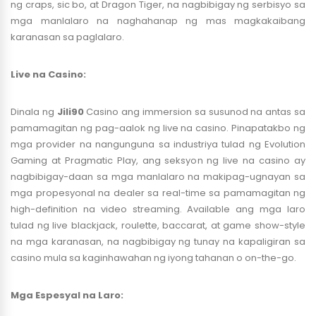
ng craps, sic bo, at Dragon Tiger, na nagbibigay ng serbisyo sa
mga manlalaro na naghahanap ng mas magkakaibang
karanasan sa paglalaro.
Live na Casino:
Dinala ng
Jili90
Casino ang immersion sa susunod na antas sa
pamamagitan ng pag-aalok ng live na casino. Pinapatakbo ng
mga provider na nangunguna sa industriya tulad ng Evolution
Gaming at Pragmatic Play, ang seksyon ng live na casino ay
nagbibigay-daan sa mga manlalaro na makipag-ugnayan sa
mga propesyonal na dealer sa real-time sa pamamagitan ng
high-definition na video streaming. Available ang mga laro
tulad ng live blackjack, roulette, baccarat, at game show-style
na mga karanasan, na nagbibigay ng tunay na kapaligiran sa
casino mula sa kaginhawahan ng iyong tahanan o on-the-go.
Mga Espesyal na Laro: