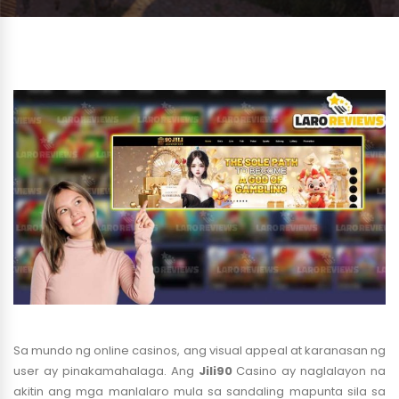
Sa mundo ng online casinos, ang visual appeal at karanasan ng
user ay pinakamahalaga. Ang
Jili90
Casino ay naglalayon na
akitin ang mga manlalaro mula sa sandaling mapunta sila sa