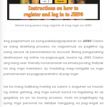
Alamin kung paano mag-register at mag-login sa Jili90.
Ang pagsisimula sa iyong pakikipagsapalaran sa
Jili90
Casino
ay isang direktang proseso na nagsisimula sa paglikha ng
isang secure at personalized na account. Bilang pangunahing
destinasyon ng online na pagsusugal, inuuna ng Jili90 Casino
ang isang user-friendly na karanasan sa simula pa lang, tinitiyak
na ang mga manlalaro ay madaling mag-navigate sa mga
pamamaraan sa pagpaparehistro at pag-login.
Isa ka mang batikang mahilig sa casino o baguhan sa mundo
ng online gaming, ang mga sunud-sunod na tagubiling ito ay
gagabay sa iyo sa buong proseso, mula sa pagbibigay ng
iyong mga personal na detalye hanggang sa pag-iingat sa