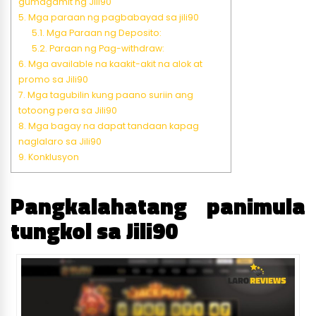
gumagamit ng Jili90
5.
Mga paraan ng pagbabayad sa jili90
5.1.
Mga Paraan ng Deposito:
5.2.
Paraan ng Pag-withdraw:
6.
Mga available na kaakit-akit na alok at
promo sa Jili90
7.
Mga tagubilin kung paano suriin ang
totoong pera sa Jili90
8.
Mga bagay na dapat tandaan kapag
naglalaro sa Jili90
9.
Konklusyon
Pangkalahatang panimula
tungkol sa Jili90