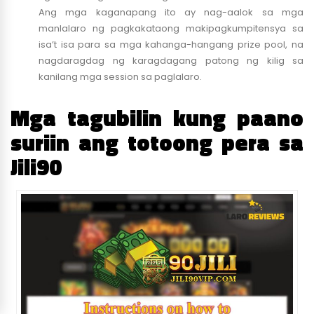
Ang mga kaganapang ito ay nag-aalok sa mga
manlalaro ng pagkakataong makipagkumpitensya sa
isa’t isa para sa mga kahanga-hangang prize pool, na
nagdaragdag ng karagdagang patong ng kilig sa
kanilang mga session sa paglalaro.
Mga tagubilin kung paano
suriin ang totoong pera sa
Jili90