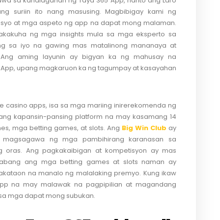
a sa kahalagahan ng Taya 365 App, narito ang Laro
ng suriin ito nang masusing. Magbibigay kami ng
pisyo at mga aspeto ng app na dapat mong malaman.
akakuha ng mga insights mula sa mga eksperto sa
ong sa iyo na gawing mas matalinong mananaya at
. Ang aming layunin ay bigyan ka ng mahusay na
 App, upang magkaruon ka ng tagumpay at kasayahan
e casino apps, isa sa mga mariing inirerekomenda ng
 isang kapansin-pansing platform na may kasamang 14
mes, mga betting games, at slots. Ang
Big Win Club
ay
a magsagawa ng mga pambihirang karanasan sa
g oras. Ang pagkakaibigan at kompetisyon ay mas
abang ang mga betting games at slots naman ay
akataon na manalo ng malalaking premyo. Kung ikaw
app na may malawak na pagpipilian at magandang
a sa mga dapat mong subukan.