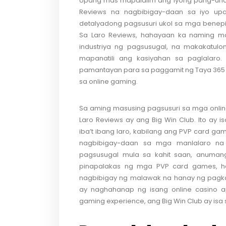
Upang mas mapalalim ang iyong pang-unaw
Reviews na nagbibigay-daan sa iyo upa
detalyadong pagsusuri ukol sa mga bene
Sa Laro Reviews, hahayaan ka naming m
industriya ng pagsusugal, na makakatul
mapanatili ang kasiyahan sa paglalaro
pamantayan para sa paggamit ng Taya 365
sa online gaming.
Sa aming masusing pagsusuri sa mga onlin
Laro Reviews ay ang Big Win Club. Ito ay
iba’t ibang laro, kabilang ang PVP card ga
nagbibigay-daan sa mga manlalaro n
pagsusugal mula sa kahit saan, anuman
pinapalakas ng mga PVP card games, h
nagbibigay ng malawak na hanay ng pagk
ay naghahanap ng isang online casino 
gaming experience, ang Big Win Club ay is