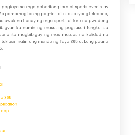
g pagtaya sa mga paboritong laro at sports events ay
Sa pamamagitan ng pag-install nito sa iyong telepono,
malawak na hanay ng mga sports at laro na pwedeng
bibigyan ka namin ng masusing pagsusuri tungkol sa
aano ito magbibigay ng mas mataas na kalidad na
tuklasin natin ang mundo ng Taya 365 at kung paano
o.
]
ll
ya 365
lication
g app
port