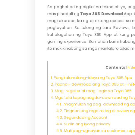
Sa paghahari ng digital na teknolohiya, an
mas pinadali ng
Taya 365 Download
App. 
magkakaroon ka ng direktang access sa 
pagtayahan. Sa tulong ng Laro Reviews, 
kahalagahan ng Taya 365 App at kung p
gaming experience. Samahan kami habang 
ito makikinabang sa mga manlalaro tulad m
Contents
[
hide
1.
Pangkalahatang-ideya ng Taya 365 App
2.
Paano i-download ang Taya 365 at i-insta
3.
Mag-register at mag-login sa Taya 365
4.
Mga tala kapag nagda-download ng Ta
4.1.
Pinagmulan ng pag-download ng app
4.2.
Tingnan ang mga rating at review n
4.3.
Seguridad ng Account
4.4.
Suriin ang iyong privacy
4.5.
Makipag-ugnayan sa customer sup