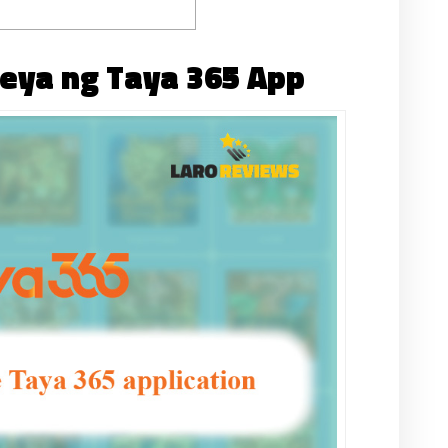
eya ng Taya 365 App