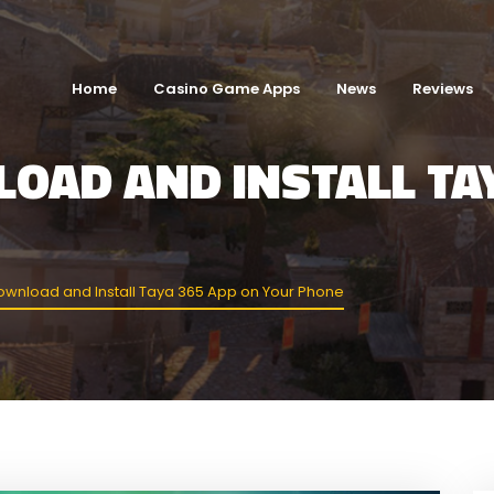
Home
Casino Game Apps
News
Reviews
LOAD AND INSTALL TA
ownload and Install Taya 365 App on Your Phone