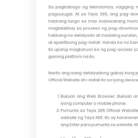
Sa pagbabago ng teknolohiya, nagiging 
pagsusugal. At sa Taya 365, ang pag-dow
hakbang tungo sa mas malawakang mundo n
maglalakbay sa proseso ng pag-download
hakbang na detalyado at madaling sundan, 
at epektibong pag-install. Handa ka na ba
ito upang magkaruon ka ng pag-access sa 
gaming platform na ito.
Narito ang isang detalyadong gabay kung 
Official Website at i-install ito sa iyong device
Buksan ang Web Browser: Buksan an
iyong computer o mobile phone.
Pumunta sa Taya 365 Official Website:
website ng Taya 365. Ito ay karaniwan
ang Enter para pumunta sa website. Maa