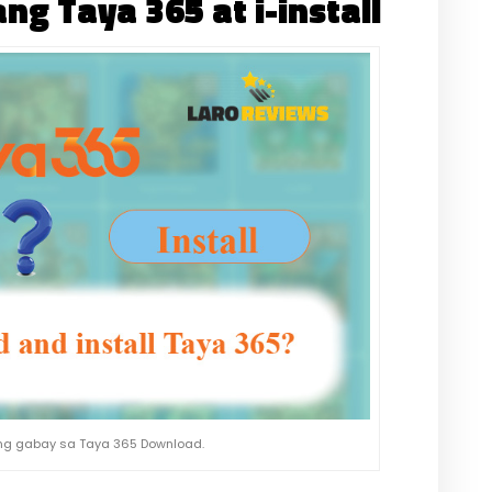
g Taya 365 at i-install
ng gabay sa Taya 365 Download.