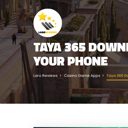
TAYA 365 DOWN
YOUR PHONE
Laro Reviews
Casino Game Apps
Taya 365 D