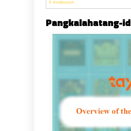
5.
Konklusyon
Pangkalahatang-id