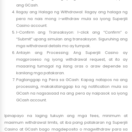
ang GCash.
Ilagay ang Halaga ng Withdrawal: Ilagay ang halaga ng
pera na nais mong i-withdraw mula sa iyong Superjili
Casino account.
I-Confirm ang Transaksyon: I-click ang “Confirm” o
“Submit” upang simulan ang transaksyon. Siguruhing ang
mga withdrawal details mo ay tumpak.
Antayin ang Processing: Ang Superjili Casino ay
magproseso ng iyong withdrawal request, at ito ay
maaaring tumagal ng ilang oras o araw depende sa
kanilang mga patakaran.
Pagtanggap ng Pera sa GCash: Kapag natapos na ang
processing, makakatanggap ka ng notification mula sa
GCash na nagsasaad na ang pera ay naipasok sa iyong
GCash account.
Ipinapayo na laging tukuyin ang mga fees, minimum at
maximum withdrawal limits, at iba pang patakaran ng Superjili
Casino at GCash bago magdeposito o magwithdraw para sa