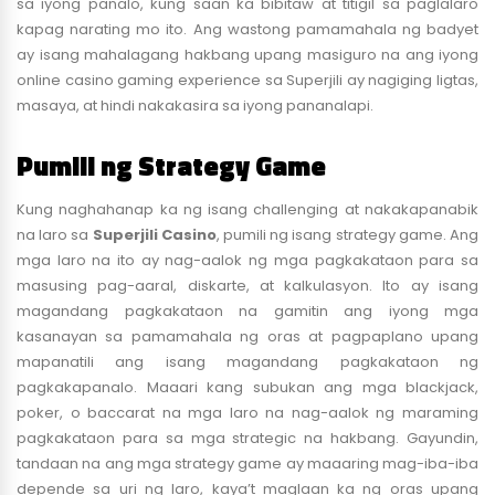
sa iyong panalo, kung saan ka bibitaw at titigil sa paglalaro
kapag narating mo ito. Ang wastong pamamahala ng badyet
ay isang mahalagang hakbang upang masiguro na ang iyong
online casino gaming experience sa Superjili ay nagiging ligtas,
masaya, at hindi nakakasira sa iyong pananalapi.
Pumili ng Strategy Game
Kung naghahanap ka ng isang challenging at nakakapanabik
na laro sa
Superjili Casino
, pumili ng isang strategy game. Ang
mga laro na ito ay nag-aalok ng mga pagkakataon para sa
masusing pag-aaral, diskarte, at kalkulasyon. Ito ay isang
magandang pagkakataon na gamitin ang iyong mga
kasanayan sa pamamahala ng oras at pagpaplano upang
mapanatili ang isang magandang pagkakataon ng
pagkakapanalo. Maaari kang subukan ang mga blackjack,
poker, o baccarat na mga laro na nag-aalok ng maraming
pagkakataon para sa mga strategic na hakbang. Gayundin,
tandaan na ang mga strategy game ay maaaring mag-iba-iba
depende sa uri ng laro, kaya’t maglaan ka ng oras upang