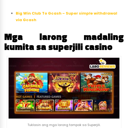
Big Win Club To Gcash – Super simple withdrawal
via Gcash
Mga larong madaling
kumita sa superjili casino
Tuklasin ang mga larong tampok sa Superjili.