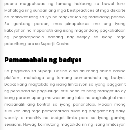
paano magpatupad ng tamang hakbang sa bawat laro.
Mahalaga ring sundan ang mga best practices at mga diskarte
na makakatulong sa iyo na magkaruon ng malalaking panalo.
Sa ganitong paraan, mas pinapalakas mo ang iyong
kakayahan na mapanatili ang isang magandang pagkakataon
ng pagkakapanalo habang nag-eenjoy sa iyong mga
paboritong laro sa Superjili Casino.
Pamamahala ng badyet
Sa paglalaro sa Superjili Casino o sa anumang online casino
platform, mahalaga ang tamang pamamahala ng badyet.
Dapat kang magtakda ng isang limitasyon sa iyong paggamit
ng pera para sa pagsusugal at sundan ito nang maingat. Ito ay
isang paraan upang maiwasan ang labis na pagkalugi at mas
mapanatili ang kontrol sa iyong pananalapi. Maaari mong
subukan ang mga pamamaraan tulad ng paggamit ng daily,
weekly, o monthly na budget limits para sa iyong gaming
sessions. Huwag kalimutang magtakda rin ng isang limitasyon