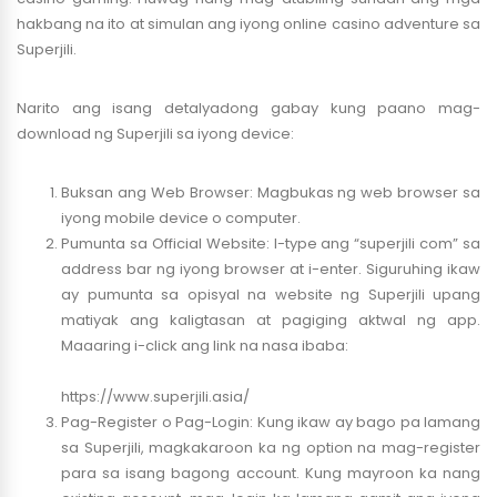
hakbang na ito at simulan ang iyong online casino adventure sa
Superjili.
Narito ang isang detalyadong gabay kung paano mag-
download ng Superjili sa iyong device:
Buksan ang Web Browser: Magbukas ng web browser sa
iyong mobile device o computer.
Pumunta sa Official Website: I-type ang “superjili com” sa
address bar ng iyong browser at i-enter. Siguruhing ikaw
ay pumunta sa opisyal na website ng Superjili upang
matiyak ang kaligtasan at pagiging aktwal ng app.
Maaaring i-click ang link na nasa ibaba:
https://www.superjili.asia/
Pag-Register o Pag-Login: Kung ikaw ay bago pa lamang
sa Superjili, magkakaroon ka ng option na mag-register
para sa isang bagong account. Kung mayroon ka nang