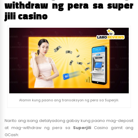
withdraw ng pera sa super
jili casino
Alamin kung paano ang transaksyon ng pera sa Superjili.
Narito ang isang detalyadong gabay kung paano mag-deposit
at mag-withdraw ng pera sa
Superjili
Casino gamit ang
GCash: