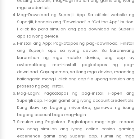
existing account, mag-login ka lamang gamit ang iyong
mga credentials.
Mag-Download ng Superjili App: Sa official website ng
Superjili, hanapin ang “Download” o “Get the App” button.
I-click ito para simulan ang pag-download ng Superjili
app sa iyong device.
I-install ang App: Pagkatapos ng pag-download, i-install
ang Superjili app sa iyong device. Sa karaniwang
karamihan ng mga mobile device, ang app ay
awtomatikong ma-i-install pagkatapos ng pag-
download. Gayunpaman, sa ilang mga device, maaaring
kailanganin mong i-click ang app file upang simulan ang
proseso ng pag-install.
Mag-Login: Pagkatapos ng pag-install, i-open ang
Superjili app. I-login gamit ang iyong account credentials.
Kung ikaw ay bagong miyembro, gumawa ng isang
bagong account bago mag-login.
Simulan ang Paglalaro: Pagkatapos mag-login, maaari
mo nang simulan ang iyong online casino gaming
experience gamit ang Superjili app. Pumili ng mga