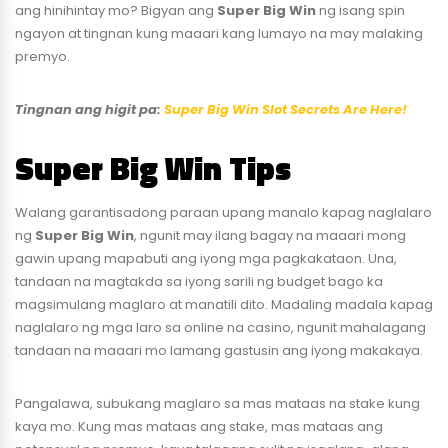
ang hinihintay mo? Bigyan ang
Super Big Win
ng isang spin
ngayon at tingnan kung maaari kang lumayo na may malaking
premyo.
Tingnan ang higit pa:
Super Big Win Slot Secrets Are Here!
Super Big Win Tips
Walang garantisadong paraan upang manalo kapag naglalaro
ng
Super Big Win
, ngunit may ilang bagay na maaari mong
gawin upang mapabuti ang iyong mga pagkakataon. Una,
tandaan na magtakda sa iyong sarili ng budget bago ka
magsimulang maglaro at manatili dito. Madaling madala kapag
naglalaro ng mga laro sa online na casino, ngunit mahalagang
tandaan na maaari mo lamang gastusin ang iyong makakaya.
Pangalawa, subukang maglaro sa mas mataas na stake kung
kaya mo. Kung mas mataas ang stake, mas mataas ang