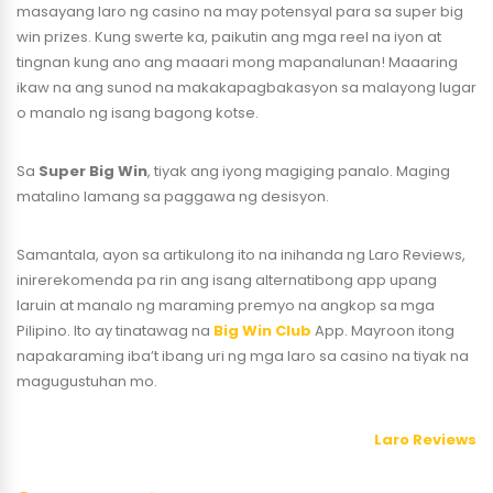
masayang laro ng casino na may potensyal para sa super big
win prizes. Kung swerte ka, paikutin ang mga reel na iyon at
tingnan kung ano ang maaari mong mapanalunan! Maaaring
ikaw na ang sunod na makakapagbakasyon sa malayong lugar
o manalo ng isang bagong kotse.
Sa
Super Big Win
, tiyak ang iyong magiging panalo. Maging
matalino lamang sa paggawa ng desisyon.
Samantala, ayon sa artikulong ito na inihanda ng Laro Reviews,
inirerekomenda pa rin ang isang alternatibong app upang
laruin at manalo ng maraming premyo na angkop sa mga
Pilipino. Ito ay tinatawag na
Big Win Club
App. Mayroon itong
napakaraming iba’t ibang uri ng mga laro sa casino na tiyak na
magugustuhan mo.
Laro Reviews