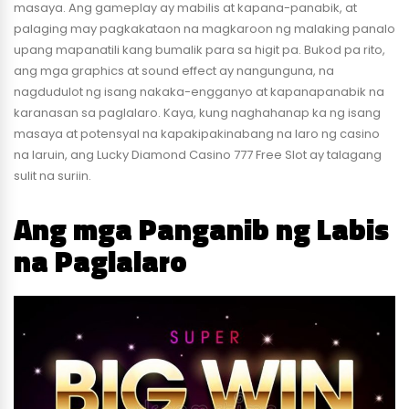
masaya. Ang gameplay ay mabilis at kapana-panabik, at
palaging may pagkakataon na magkaroon ng malaking panalo
upang mapanatili kang bumalik para sa higit pa. Bukod pa rito,
ang mga graphics at sound effect ay nangunguna, na
nagdudulot ng isang nakaka-engganyo at kapanapanabik na
karanasan sa paglalaro. Kaya, kung naghahanap ka ng isang
masaya at potensyal na kapakipakinabang na laro ng casino
na laruin, ang Lucky Diamond Casino 777 Free Slot ay talagang
sulit na suriin.
Ang mga Panganib ng Labis
na Paglalaro