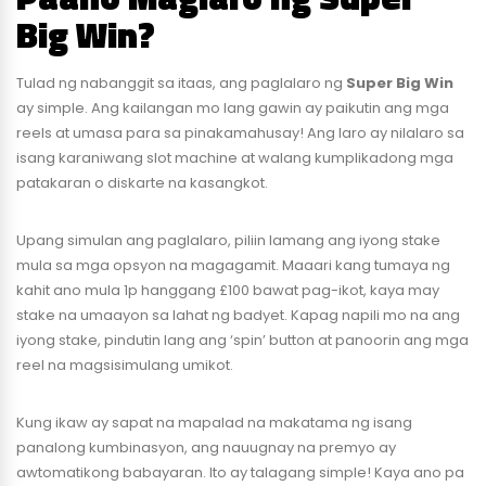
Big Win?
Tulad ng nabanggit sa itaas, ang paglalaro ng
Super Big Win
ay simple. Ang kailangan mo lang gawin ay paikutin ang mga
reels at umasa para sa pinakamahusay! Ang laro ay nilalaro sa
isang karaniwang slot machine at walang kumplikadong mga
patakaran o diskarte na kasangkot.
Upang simulan ang paglalaro, piliin lamang ang iyong stake
mula sa mga opsyon na magagamit. Maaari kang tumaya ng
kahit ano mula 1p hanggang £100 bawat pag-ikot, kaya may
stake na umaayon sa lahat ng badyet. Kapag napili mo na ang
iyong stake, pindutin lang ang ‘spin’ button at panoorin ang mga
reel na magsisimulang umikot.
Kung ikaw ay sapat na mapalad na makatama ng isang
panalong kumbinasyon, ang nauugnay na premyo ay
awtomatikong babayaran. Ito ay talagang simple! Kaya ano pa