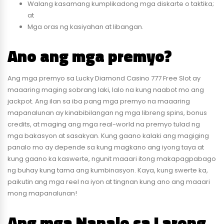
Walang kasamang kumplikadong mga diskarte o taktika;
at
Mga oras ng kasiyahan at libangan.
Ano ang mga premyo?
Ang mga premyo sa Lucky Diamond Casino 777 Free Slot ay
maaaring maging sobrang laki, lalo na kung naabot mo ang
jackpot. Ang ilan sa iba pang mga premyo na maaaring
mapanalunan ay kinabibilangan ng mga libreng spins, bonus
credits, at maging ang mga real-world na premyo tulad ng
mga bakasyon at sasakyan. Kung gaano kalaki ang magiging
panalo mo ay depende sa kung magkano ang iyong taya at
kung gaano ka kaswerte, ngunit maaari itong makapagpabago
ng buhay kung tama ang kumbinasyon. Kaya, kung swerte ka,
paikutin ang mga reel na iyon at tingnan kung ano ang maaari
mong mapanalunan!
Ang mga Nanalo sa Larong