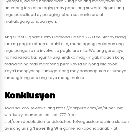
Syempre, walang nakakaalam kung ano ang mangyayari sa
anumang laro at palaging may papel ang suwerte. Ngunit ang
mga posibilidad ay palaging laban sa manlalaro at
mahalagang tandaan iyon.
Ang Super Big Win: Lucky Diamond Casino 777 Free Slot ay isang
laro ng pagkakataon at dahil dito, mahalagang malaman ang
mga panganib na involve sa paglalaro nito. Walang garantiya
na mananalo ka, ngunit kung hindi ka mag-iingat, maaari kang
mawalan ng mas maraming pera kaysa sa iyong nilalayon.
Kaya’t mangyaring sumugal nang may pananagutan at tumaya
lamang kung ano ang kaya mong matalo.
Konklusyon
Ayon sa Laro Reviews, ang https://apkpure.com/vn/super-big-
win-lucky-diamond-casino-777-free-
slot/com.doublediamondslots.heartofvegasslotmachine.slotsonli
ay isang uri ng
Super Big Win
game na kapanapanabik at