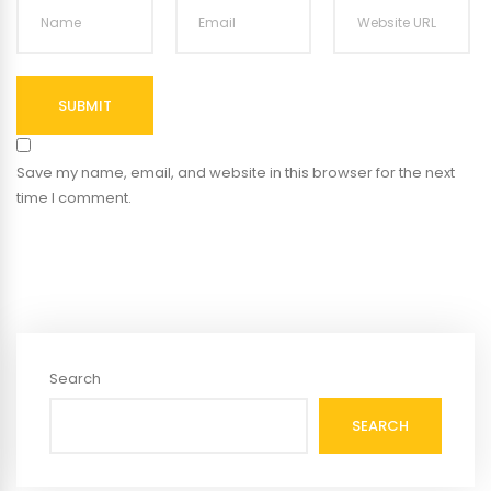
SUBMIT
Save my name, email, and website in this browser for the next
time I comment.
Search
SEARCH