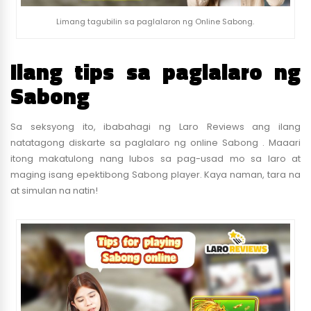
Limang tagubilin sa paglalaron ng Online Sabong.
Ilang tips sa paglalaro ng
Sabong
Sa seksyong ito, ibabahagi ng Laro Reviews ang ilang
natatagong diskarte sa paglalaro ng online Sabong . Maaari
itong makatulong nang lubos sa pag-usad mo sa laro at
maging isang epektibong Sabong player. Kaya naman, tara na
at simulan na natin!