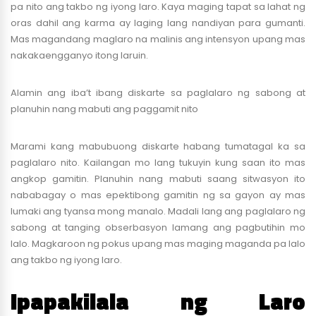
pa nito ang takbo ng iyong laro. Kaya maging tapat sa lahat ng
oras dahil ang karma ay laging lang nandiyan para gumanti.
Mas magandang maglaro na malinis ang intensyon upang mas
nakakaengganyo itong laruin.
Alamin ang iba’t ibang diskarte sa paglalaro ng sabong at
planuhin nang mabuti ang paggamit nito
Marami kang mabubuong diskarte habang tumatagal ka sa
paglalaro nito. Kailangan mo lang tukuyin kung saan ito mas
angkop gamitin. Planuhin nang mabuti saang sitwasyon ito
nababagay o mas epektibong gamitin ng sa gayon ay mas
lumaki ang tyansa mong manalo. Madali lang ang paglalaro ng
sabong at tanging obserbasyon lamang ang pagbutihin mo
lalo. Magkaroon ng pokus upang mas maging maganda pa lalo
ang takbo ng iyong laro.
Ipapakilala ng Laro