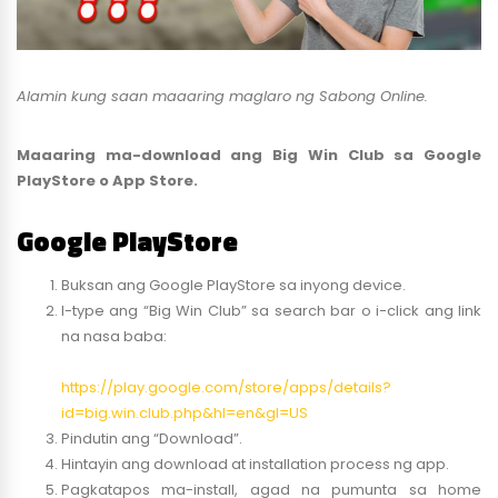
Alamin kung saan maaaring maglaro ng Sabong Online.
Maaaring ma-download ang Big Win Club sa Google
PlayStore o App Store.
Google PlayStore
Buksan ang Google PlayStore sa inyong device.
I-type ang “Big Win Club” sa search bar o i-click ang link
na nasa baba:
https://play.google.com/store/apps/details?
id=big.win.club.php&hl=en&gl=US
Pindutin ang “Download”.
Hintayin ang download at installation process ng app.
Pagkatapos ma-install, agad na pumunta sa home