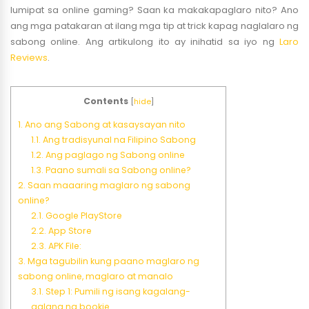
lumipat sa online gaming? Saan ka makakapaglaro nito? Ano
ang mga patakaran at ilang mga tip at trick kapag naglalaro ng
sabong online. Ang artikulong ito ay inihatid sa iyo ng
Laro
Reviews
.
Contents
[
hide
]
1.
Ano ang Sabong at kasaysayan nito
1.1.
Ang tradisyunal na Filipino Sabong
1.2.
Ang paglago ng Sabong online
1.3.
Paano sumali sa Sabong online?
2.
Saan maaaring maglaro ng sabong
online?
2.1.
Google PlayStore
2.2.
App Store
2.3.
APK File:
3.
Mga tagubilin kung paano maglaro ng
sabong online, maglaro at manalo
3.1.
Step 1: Pumili ng isang kagalang-
galang na bookie