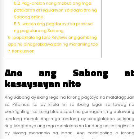
5.2.
Pag-aralan nang mabuti ang mga
patakaran at regulasyon sa paglalaro ng
Sabong online
5.3.
Iwasan ang pagdaraya sa proseso
ng paglalaro ng Sabong
6.
Ipapakilala ng Laro Reviews ang gambling
app na pinagkakatiwalaan ng maraming tao
7.
Konklusyon
Ano ang Sabong at
kasaysayan nito
Ang Sabong ay isang legal na larong pagtaya na matatagpuan
sa Pilipinas. Ito ay kilala rin sa ibang lugar sa tawag na
cockfighting. Isa itong blood sport na gumagamit ng dalawang
tandang manok. Ang mga tandang ay pinaglalaban sa isang
ring. Magtataya ang mga manlalaro sa tandang na sa tingin nila
ay siyang mananalo sa laban. Ang cockfighting o larong