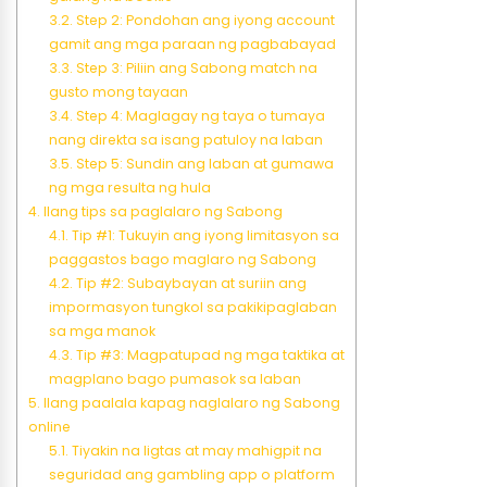
3.2.
Step 2: Pondohan ang iyong account
gamit ang mga paraan ng pagbabayad
3.3.
Step 3: Piliin ang Sabong match na
gusto mong tayaan
3.4.
Step 4: Maglagay ng taya o tumaya
nang direkta sa isang patuloy na laban
3.5.
Step 5: Sundin ang laban at gumawa
ng mga resulta ng hula
4.
Ilang tips sa paglalaro ng Sabong
4.1.
Tip #1: Tukuyin ang iyong limitasyon sa
paggastos bago maglaro ng Sabong
4.2.
Tip #2: Subaybayan at suriin ang
impormasyon tungkol sa pakikipaglaban
sa mga manok
4.3.
Tip #3: Magpatupad ng mga taktika at
magplano bago pumasok sa laban
5.
Ilang paalala kapag naglalaro ng Sabong
online
5.1.
Tiyakin na ligtas at may mahigpit na
seguridad ang gambling app o platform