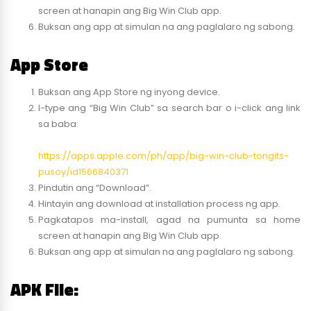
screen at hanapin ang Big Win Club app.
Buksan ang app at simulan na ang paglalaro ng sabong.
App Store
Buksan ang App Store ng inyong device.
I-type ang “Big Win Club” sa search bar o i-click ang link
sa baba:
https://apps.apple.com/ph/app/big-win-club-tongits-
pusoy/id1566840371
Pindutin ang “Download”.
Hintayin ang download at installation process ng app.
Pagkatapos ma-install, agad na pumunta sa home
screen at hanapin ang Big Win Club app.
Buksan ang app at simulan na ang paglalaro ng sabong.
APK File: