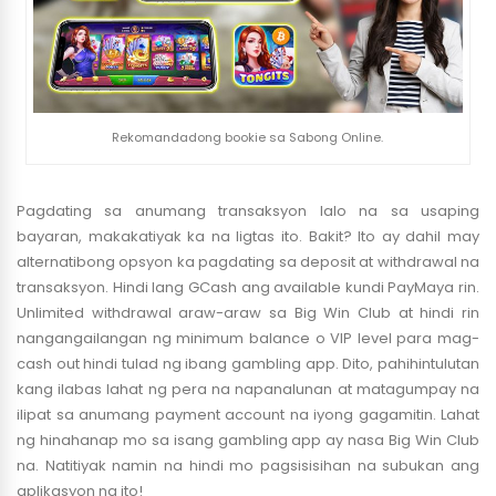
Rekomandadong bookie sa Sabong Online.
Pagdating sa anumang transaksyon lalo na sa usaping
bayaran, makakatiyak ka na ligtas ito. Bakit? Ito ay dahil may
alternatibong opsyon ka pagdating sa deposit at withdrawal na
transaksyon. Hindi lang GCash ang available kundi PayMaya rin.
Unlimited withdrawal araw-araw sa Big Win Club at hindi rin
nangangailangan ng minimum balance o VIP level para mag-
cash out hindi tulad ng ibang gambling app. Dito, pahihintulutan
kang ilabas lahat ng pera na napanalunan at matagumpay na
ilipat sa anumang payment account na iyong gagamitin. Lahat
ng hinahanap mo sa isang gambling app ay nasa Big Win Club
na. Natitiyak namin na hindi mo pagsisisihan na subukan ang
aplikasyon na ito!