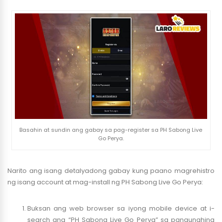
Basahin at sundin ang gabay sa pag-register sa PH Sabong Live
Go Perya.
Narito ang isang detalyadong gabay kung paano magrehistro
ng isang account at mag-install ng PH Sabong Live Go Perya:
Buksan ang web browser sa iyong mobile device at i-
search ang “PH Sabong Live Go Perya” sa pangunahing