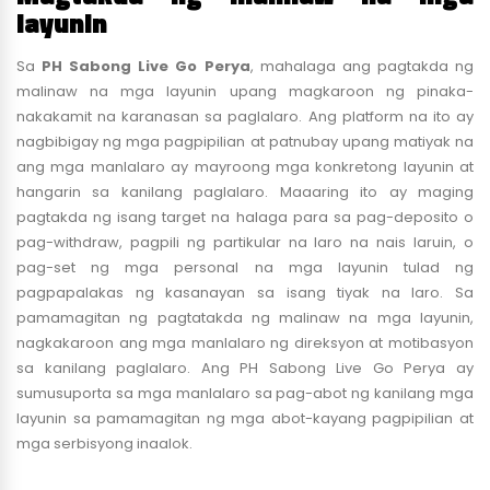
layunin
Sa
PH Sabong Live Go Perya
, mahalaga ang pagtakda ng
malinaw na mga layunin upang magkaroon ng pinaka-
nakakamit na karanasan sa paglalaro. Ang platform na ito ay
nagbibigay ng mga pagpipilian at patnubay upang matiyak na
ang mga manlalaro ay mayroong mga konkretong layunin at
hangarin sa kanilang paglalaro. Maaaring ito ay maging
pagtakda ng isang target na halaga para sa pag-deposito o
pag-withdraw, pagpili ng partikular na laro na nais laruin, o
pag-set ng mga personal na mga layunin tulad ng
pagpapalakas ng kasanayan sa isang tiyak na laro. Sa
pamamagitan ng pagtatakda ng malinaw na mga layunin,
nagkakaroon ang mga manlalaro ng direksyon at motibasyon
sa kanilang paglalaro. Ang PH Sabong Live Go Perya ay
sumusuporta sa mga manlalaro sa pag-abot ng kanilang mga
layunin sa pamamagitan ng mga abot-kayang pagpipilian at
mga serbisyong inaalok.