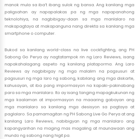
manok mula sa iba’t ibang sulok ng bansa. Ang kanilang mga
paligsahan ay napapalakas pa ng mga napapanahong
teknolohiya, na nagbibigay-daan sa mga manlalaro na
makapagtaya at makapanguna nang direkta sa kanilang mga
smartphone o computer.
Bukod sa kanilang world-class na live cockfighting, ang PH
Sabong Go Perya ay nagtatampok rin ng Laro Reviews, isang
napakahalagang aspeto ng kanilang plataporma. Ang Laro
Reviews ay nagbibigay ng mga malalim na pagsusuri at
pagsusuri ng mga laro ng sabong, kabilang ang mga diskarte,
kahusayan, at iba pang impormasyon na kapaki-pakinabang
para sa mga manlalaro. Ito ay isang tanging mapagkukunan ng
mga kaalaman at impormasyon na maaaring gabayan ang
mga manlalaro sa kanilang mga desisyon sa pagtaya at
paglalaro. Sa pamamagitan ng PH Sabong Live Go Perya at ang
kanilang Laro Reviews, nabibigyan ng mga manlalaro ang
kapangyarihan na maging mas magaling at maunawaan ang
mundo ng sabong nang higit pa.