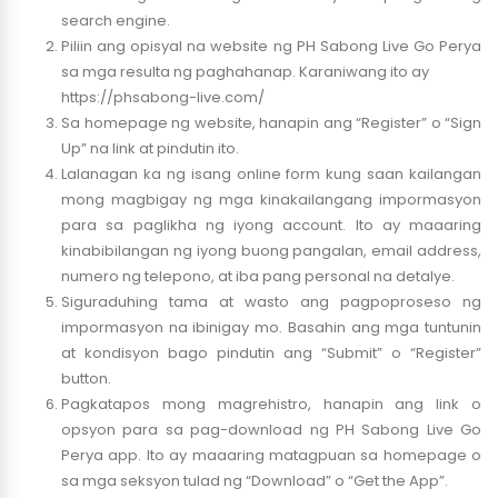
search engine.
Piliin ang opisyal na website ng PH Sabong Live Go Perya
sa mga resulta ng paghahanap. Karaniwang ito ay
https://phsabong-live.com/
Sa homepage ng website, hanapin ang “Register” o “Sign
Up” na link at pindutin ito.
Lalanagan ka ng isang online form kung saan kailangan
mong magbigay ng mga kinakailangang impormasyon
para sa paglikha ng iyong account. Ito ay maaaring
kinabibilangan ng iyong buong pangalan, email address,
numero ng telepono, at iba pang personal na detalye.
Siguraduhing tama at wasto ang pagpoproseso ng
impormasyon na ibinigay mo. Basahin ang mga tuntunin
at kondisyon bago pindutin ang “Submit” o “Register”
button.
Pagkatapos mong magrehistro, hanapin ang link o
opsyon para sa pag-download ng PH Sabong Live Go
Perya app. Ito ay maaaring matagpuan sa homepage o
sa mga seksyon tulad ng “Download” o “Get the App”.