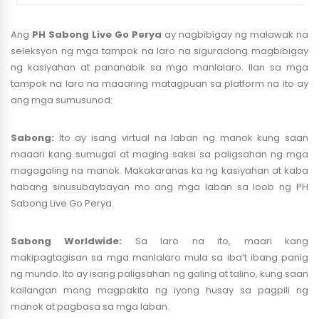
Ang
PH Sabong Live Go Perya
ay nagbibigay ng malawak na
seleksyon ng mga tampok na laro na siguradong magbibigay
ng kasiyahan at pananabik sa mga manlalaro. Ilan sa mga
tampok na laro na maaaring matagpuan sa platform na ito ay
ang mga sumusunod:
Sabong:
Ito ay isang virtual na laban ng manok kung saan
maaari kang sumugal at maging saksi sa paligsahan ng mga
magagaling na manok. Makakaranas ka ng kasiyahan at kaba
habang sinusubaybayan mo ang mga laban sa loob ng PH
Sabong Live Go Perya.
Sabong Worldwide:
Sa laro na ito, maari kang
makipagtagisan sa mga manlalaro mula sa iba’t ibang panig
ng mundo. Ito ay isang paligsahan ng galing at talino, kung saan
kailangan mong magpakita ng iyong husay sa pagpili ng
manok at pagbasa sa mga laban.