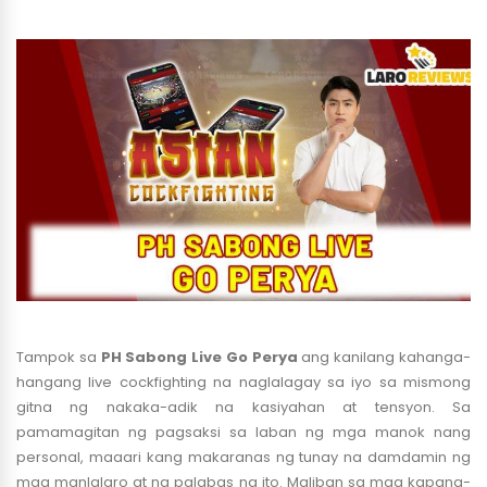
Tampok sa
PH Sabong Live Go Perya
ang kanilang kahanga-
hangang live cockfighting na naglalagay sa iyo sa mismong
gitna ng nakaka-adik na kasiyahan at tensyon. Sa
pamamagitan ng pagsaksi sa laban ng mga manok nang
personal, maaari kang makaranas ng tunay na damdamin ng
mga manlalaro at ng palabas na ito. Maliban sa mga kapana-