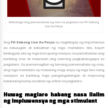
Mahalaga ang pamamahala ng oras sa paglalaro sa PH Sabong
Live Go Perya.
Ang
PH Sabong Live Go Perya
ay nagbibigay ng importansya
sa kalusugan at kabutihan ng mga manlalaro nito, kaya’t
binibigyan sila ng mga tool upang maayos na pamahalaan ang
kanilang oras at maiwasan ang sobrang pagkakasugapa sa
paglalaro. Sa pamamagitan ng tamang pamamahala ng oras,
ang mga manlalaro ay maaaring mag-enjoy ng mga laro nang
naaayon sa kanilang mga pangangailangan at mayroong
balanseng buhay sa labas ng online na paglalaro.
Huwag maglaro habang nasa ilalim
ng impluwensya ng mga stimulant