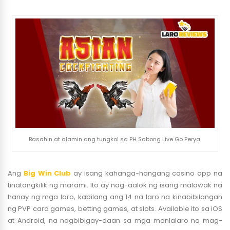
Basahin at alamin ang tungkol sa PH Sabong Live Go Perya.
Ang
Big Win Club
ay isang kahanga-hangang casino app na
tinatangkilik ng marami. Ito ay nag-aalok ng isang malawak na
hanay ng mga laro, kabilang ang 14 na laro na kinabibilangan
ng PVP card games, betting games, at slots. Available ito sa iOS
at Android, na nagbibigay-daan sa mga manlalaro na mag-