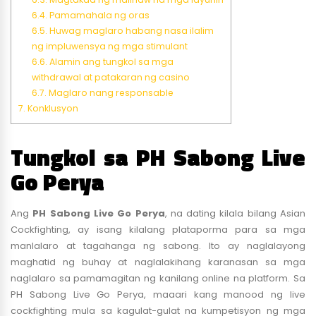
6.4.
Pamamahala ng oras
6.5.
Huwag maglaro habang nasa ilalim
ng impluwensya ng mga stimulant
6.6.
Alamin ang tungkol sa mga
withdrawal at patakaran ng casino
6.7.
Maglaro nang responsable
7.
Konklusyon
Tungkol sa PH Sabong Live
Go Perya
Ang
PH Sabong Live Go Perya
, na dating kilala bilang Asian
Cockfighting, ay isang kilalang plataporma para sa mga
manlalaro at tagahanga ng sabong. Ito ay naglalayong
maghatid ng buhay at naglalakihang karanasan sa mga
naglalaro sa pamamagitan ng kanilang online na platform. Sa
PH Sabong Live Go Perya, maaari kang manood ng live
cockfighting mula sa kagulat-gulat na kumpetisyon ng mga