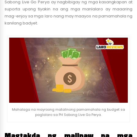
Sabong Live Go Perya ay nagbibigay ng mga kasangkapan at
suporta upang tiyakin na ang mga manlalaro ay maaaring
mag-enjoy sa mga laro nang may maayos na pamamahala ng
kanilang badyet.
Mahalaga na mayroong matalinong pamamahala ng budget sa
paglalaro sa PH Sabong Live Go Perya.
Magtakda ng malinaw na mga