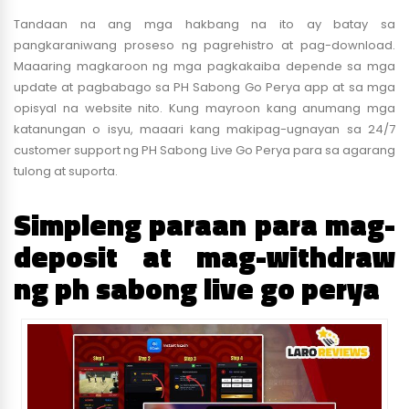
Tandaan na ang mga hakbang na ito ay batay sa
pangkaraniwang proseso ng pagrehistro at pag-download.
Maaaring magkaroon ng mga pagkakaiba depende sa mga
update at pagbabago sa PH Sabong Go Perya app at sa mga
opisyal na website nito. Kung mayroon kang anumang mga
katanungan o isyu, maaari kang makipag-ugnayan sa 24/7
customer support ng PH Sabong Live Go Perya para sa agarang
tulong at suporta.
Simpleng paraan para mag-
deposit at mag-withdraw
ng ph sabong live go perya