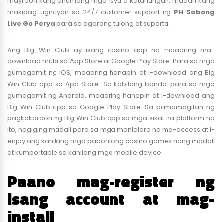
mayroon kang anumang mga isyu o katanungan, maaari kang
makipag-ugnayan sa 24/7 customer support ng
PH Sabong
Live Go Perya
para sa agarang tulong at suporta.
Ang Big Win Club ay isang casino app na maaaring ma-
download mula sa App Store at Google Play Store. Para sa mga
gumagamit ng iOS, maaaring hanapin at i-download ang Big
Win Club app sa App Store. Sa kabilang banda, para sa mga
gumagamit ng Android, maaaring hanapin at i-download ang
Big Win Club app sa Google Play Store. Sa pamamagitan ng
pagkakaroon ng Big Win Club app sa mga sikat na platform na
ito, nagiging madali para sa mga manlalaro na ma-access at i-
enjoy ang kanilang mga paboritong casino games nang madali
at kumportable sa kanilang mga mobile device.
Paano mag-register ng
isang account at mag-
install