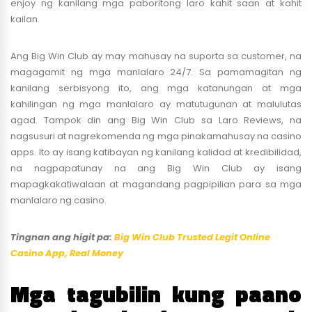
enjoy ng kanilang mga paboritong laro kahit saan at kahit
kailan.
Ang Big Win Club ay may mahusay na suporta sa customer, na
magagamit ng mga manlalaro 24/7. Sa pamamagitan ng
kanilang serbisyong ito, ang mga katanungan at mga
kahilingan ng mga manlalaro ay matutugunan at malulutas
agad. Tampok din ang Big Win Club sa Laro Reviews, na
nagsusuri at nagrekomenda ng mga pinakamahusay na casino
apps. Ito ay isang katibayan ng kanilang kalidad at kredibilidad,
na nagpapatunay na ang Big Win Club ay isang
mapagkakatiwalaan at magandang pagpipilian para sa mga
manlalaro ng casino.
Tingnan ang higit pa:
Big Win Club Trusted Legit Online
Casino App, Real Money
Mga tagubilin kung paano