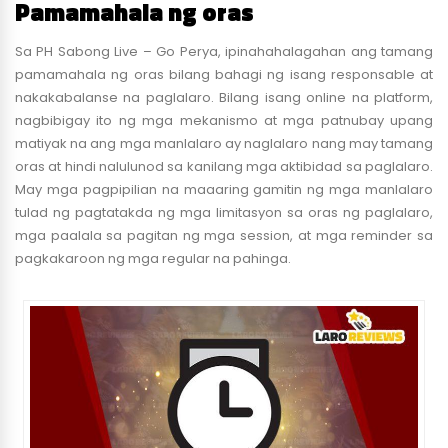
Pamamahala ng oras
Sa PH Sabong Live – Go Perya, ipinahahalagahan ang tamang
pamamahala ng oras bilang bahagi ng isang responsable at
nakakabalanse na paglalaro. Bilang isang online na platform,
nagbibigay ito ng mga mekanismo at mga patnubay upang
matiyak na ang mga manlalaro ay naglalaro nang may tamang
oras at hindi nalulunod sa kanilang mga aktibidad sa paglalaro.
May mga pagpipilian na maaaring gamitin ng mga manlalaro
tulad ng pagtatakda ng mga limitasyon sa oras ng paglalaro,
mga paalala sa pagitan ng mga session, at mga reminder sa
pagkakaroon ng mga regular na pahinga.