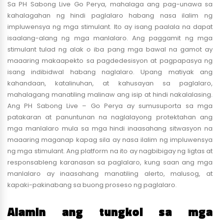
Sa PH Sabong Live Go Perya, mahalaga ang pag-unawa sa
kahalagahan ng hindi paglalaro habang nasa ilalim ng
impluwensya ng mga stimulant. Ito ay isang paalala na dapat
isaalang-alang ng mga manlalaro. Ang paggamit ng mga
stimulant tulad ng alak o iba pang mga bawal na gamot ay
maaaring makaapekto sa pagdedesisyon at pagpapasya ng
isang indibidwal habang naglalaro. Upang matiyak ang
kahandaan, katalinuhan, at kahusayan sa paglalaro,
mahalagang manatiling malinaw ang isip at hindi nakalalasing.
Ang PH Sabong Live – Go Perya ay sumusuporta sa mga
patakaran at panuntunan na naglalayong protektahan ang
mga manlalaro mula sa mga hindi inaasahang sitwasyon na
maaaring maganap kapag sila ay nasa ilalim ng impluwensya
ng mga stimulant. Ang platform na ito ay nagbibigay ng ligtas at
responsableng karanasan sa paglalaro, kung saan ang mga
manlalaro ay inaasahang manatiling alerto, malusog, at
kapaki-pakinabang sa buong proseso ng paglalaro.
Alamin ang tungkol sa mga