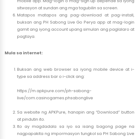
mobile app. Mag-login o mag-sign up depende sa iyong
sitwasyon at sundan ang mga tagubilin sa screen.
Matapos matapos ang pag-download at pag-install,
buksan ang PH Sabong Live Go Perya app at mag-login
gamit ang iyong account upang simulan ang paglalaro at
pagtaya.
Mula sa internet:
Buksan ang web browser sa iyong mobile device at i-
type sa address bar o i-click ang:
https://m.apkpure.com/ph-sabong-
live/com.casinogames.phsabonglive
Sa website ng APKPure, hanapin ang “Download” button
at pindutin ito.
Ito ay magdadala sa iyo sa isang bagong page na
nagpapakita ng impormasyon tungkol sa PH Sabong Live