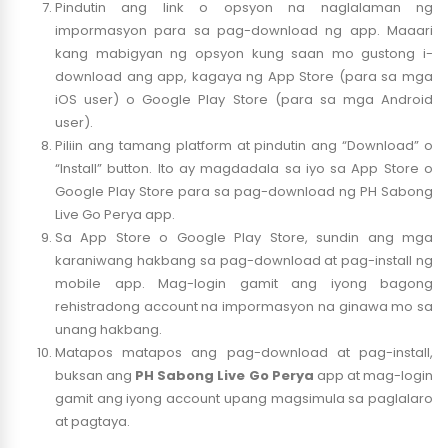
Pindutin ang link o opsyon na naglalaman ng
impormasyon para sa pag-download ng app. Maaari
kang mabigyan ng opsyon kung saan mo gustong i-
download ang app, kagaya ng App Store (para sa mga
iOS user) o Google Play Store (para sa mga Android
user).
Piliin ang tamang platform at pindutin ang “Download” o
“Install” button. Ito ay magdadala sa iyo sa App Store o
Google Play Store para sa pag-download ng PH Sabong
Live Go Perya app.
Sa App Store o Google Play Store, sundin ang mga
karaniwang hakbang sa pag-download at pag-install ng
mobile app. Mag-login gamit ang iyong bagong
rehistradong account na impormasyon na ginawa mo sa
unang hakbang.
Matapos matapos ang pag-download at pag-install,
buksan ang
PH Sabong Live Go Perya
app at mag-login
gamit ang iyong account upang magsimula sa paglalaro
at pagtaya.