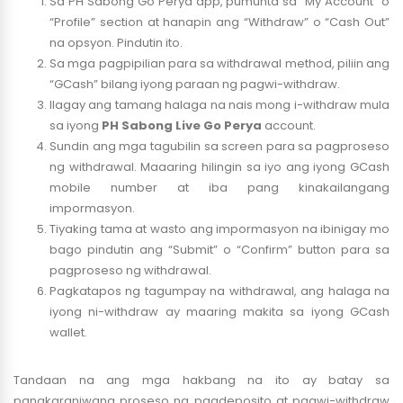
Sa PH Sabong Go Perya app, pumunta sa “My Account” o
“Profile” section at hanapin ang “Withdraw” o “Cash Out”
na opsyon. Pindutin ito.
Sa mga pagpipilian para sa withdrawal method, piliin ang
“GCash” bilang iyong paraan ng pagwi-withdraw.
Ilagay ang tamang halaga na nais mong i-withdraw mula
sa iyong
PH Sabong Live Go Perya
account.
Sundin ang mga tagubilin sa screen para sa pagproseso
ng withdrawal. Maaaring hilingin sa iyo ang iyong GCash
mobile number at iba pang kinakailangang
impormasyon.
Tiyaking tama at wasto ang impormasyon na ibinigay mo
bago pindutin ang “Submit” o “Confirm” button para sa
pagproseso ng withdrawal.
Pagkatapos ng tagumpay na withdrawal, ang halaga na
iyong ni-withdraw ay maaring makita sa iyong GCash
wallet.
Tandaan na ang mga hakbang na ito ay batay sa
pangkaraniwang proseso ng pagdeposito at pagwi-withdraw