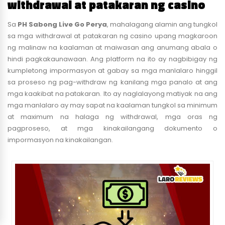
withdrawal at patakaran ng casino
Sa
PH Sabong Live Go Perya
, mahalagang alamin ang tungkol
sa mga withdrawal at patakaran ng casino upang magkaroon
ng malinaw na kaalaman at maiwasan ang anumang abala o
hindi pagkakaunawaan. Ang platform na ito ay nagbibigay ng
kumpletong impormasyon at gabay sa mga manlalaro hinggil
sa proseso ng pag-withdraw ng kanilang mga panalo at ang
mga kaakibat na patakaran. Ito ay naglalayong matiyak na ang
mga manlalaro ay may sapat na kaalaman tungkol sa minimum
at maximum na halaga ng withdrawal, mga oras ng
pagproseso, at mga kinakailangang dokumento o
impormasyon na kinakailangan.