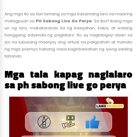
Ang mga ito ay ilan lamang sa mga kasamang laro na maaring
matagpuan sa
PH Sabong Live Go Perya
. Sa iba’t ibang mga
uri ng laro, makakaranas ka ng kasiyahan, kaba, at walang
hanggang adyenda ng paglalaro. Ito ay nagbibigay-daan sa
iyo na lubusang maenjoy ang virtual na paligsahan at manalo
ng mga premyo habang nasa kaginhawahan ng iyong sariling
tahanan.
Mga tala kapag naglalaro
sa ph sabong live go perya