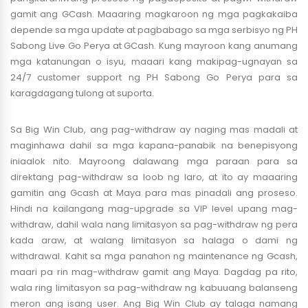
gamit ang GCash. Maaaring magkaroon ng mga pagkakaiba
depende sa mga update at pagbabago sa mga serbisyo ng PH
Sabong Live Go Perya at GCash. Kung mayroon kang anumang
mga katanungan o isyu, maaari kang makipag-ugnayan sa
24/7 customer support ng PH Sabong Go Perya para sa
karagdagang tulong at suporta.
Sa Big Win Club, ang pag-withdraw ay naging mas madali at
maginhawa dahil sa mga kapana-panabik na benepisyong
iniaalok nito. Mayroong dalawang mga paraan para sa
direktang pag-withdraw sa loob ng laro, at ito ay maaaring
gamitin ang Gcash at Maya para mas pinadali ang proseso.
Hindi na kailangang mag-upgrade sa VIP level upang mag-
withdraw, dahil wala nang limitasyon sa pag-withdraw ng pera
kada araw, at walang limitasyon sa halaga o dami ng
withdrawal. Kahit sa mga panahon ng maintenance ng Gcash,
maari pa rin mag-withdraw gamit ang Maya. Dagdag pa rito,
wala ring limitasyon sa pag-withdraw ng kabuuang balanseng
meron ang isang user. Ang Big Win Club ay talaga namang