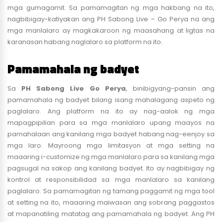
mga gumagamit. Sa pamamagitan ng mga hakbang na ito,
nagbibigay-katiyakan ang PH Sabong Live – Go Perya na ang
mga manlalaro ay magkakaroon ng maasahang at ligtas na
karanasan habang naglalaro sa platform na ito.
Pamamahala ng badyet
Sa
PH Sabong Live Go Perya
, binibigyang-pansin ang
pamamahala ng badyet bilang isang mahalagang aspeto ng
paglalaro. Ang platform na ito ay nag-aalok ng mga
mapagpipilian para sa mga manlalaro upang maayos na
pamahalaan ang kanilang mga badyet habang nag-eenjoy sa
mga laro. Mayroong mga limitasyon at mga setting na
maaaring i-customize ng mga manlalaro para sa kanilang mga
pagsugal na sakop ang kanilang badyet. Ito ay nagbibigay ng
kontrol at responsibilidad sa mga manlalaro sa kanilang
paglalaro. Sa pamamagitan ng tamang paggamit ng mga tool
at setting na ito, maaaring maiwasan ang sobrang paggastos
at mapanatiling matatag ang pamamahala ng badyet. Ang PH