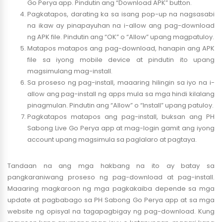
Go Perya app. Pindutin ang “Download APK” button.
Pagkatapos, darating ka sa isang pop-up na nagsasabi
na ikaw ay pinapayuhan na i-allow ang pag-download
ng APK file. Pindutin ang “OK” o “Allow” upang magpatuloy.
Matapos matapos ang pag-download, hanapin ang APK
file sa iyong mobile device at pindutin ito upang
magsimulang mag-install.
Sa proseso ng pag-install, maaaring hilingin sa iyo na i-
allow ang pag-install ng apps mula sa mga hindi kilalang
pinagmulan. Pindutin ang “Allow” o “Install” upang patuloy.
Pagkatapos matapos ang pag-install, buksan ang PH
Sabong Live Go Perya app at mag-login gamit ang iyong
account upang magsimula sa paglalaro at pagtaya.
Tandaan na ang mga hakbang na ito ay batay sa
pangkaraniwang proseso ng pag-download at pag-install.
Maaaring magkaroon ng mga pagkakaiba depende sa mga
update at pagbabago sa PH Sabong Go Perya app at sa mga
website ng opisyal na tagapagbigay ng pag-download. Kung