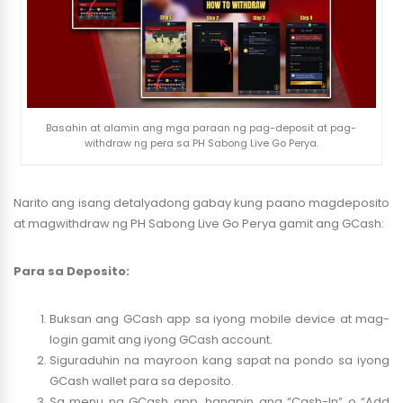
Basahin at alamin ang mga paraan ng pag-deposit at pag-
withdraw ng pera sa PH Sabong Live Go Perya.
Narito ang isang detalyadong gabay kung paano magdeposito
at magwithdraw ng PH Sabong Live Go Perya gamit ang GCash:
Para sa Deposito:
Buksan ang GCash app sa iyong mobile device at mag-
login gamit ang iyong GCash account.
Siguraduhin na mayroon kang sapat na pondo sa iyong
GCash wallet para sa deposito.
Sa menu ng GCash app, hanapin ang “Cash-In” o “Add