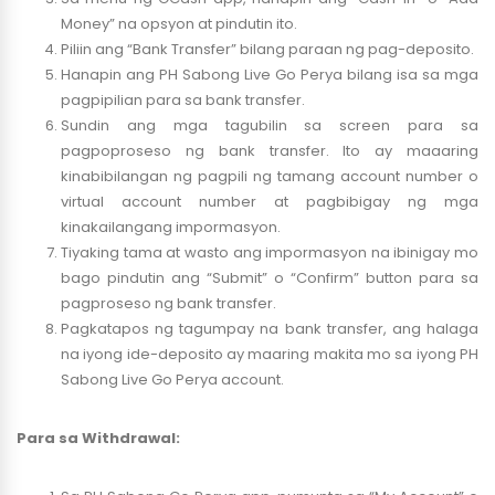
Money” na opsyon at pindutin ito.
Piliin ang “Bank Transfer” bilang paraan ng pag-deposito.
Hanapin ang PH Sabong Live Go Perya bilang isa sa mga
pagpipilian para sa bank transfer.
Sundin ang mga tagubilin sa screen para sa
pagpoproseso ng bank transfer. Ito ay maaaring
kinabibilangan ng pagpili ng tamang account number o
virtual account number at pagbibigay ng mga
kinakailangang impormasyon.
Tiyaking tama at wasto ang impormasyon na ibinigay mo
bago pindutin ang “Submit” o “Confirm” button para sa
pagproseso ng bank transfer.
Pagkatapos ng tagumpay na bank transfer, ang halaga
na iyong ide-deposito ay maaring makita mo sa iyong PH
Sabong Live Go Perya account.
Para sa Withdrawal: