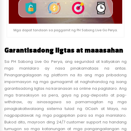
Mga dapat tandaan sa paggamit ng PH Sabong Live Go Perya.
Garantisadong ligtas at maaasahan
Sa PH Sabong Live Go Perya, ang seguridad at katiyakan ng
mga manlalaro ay nasa pinakamataas na antas.
Pinangangalagaan ng platform na ito ang mga pribadong
impormasyon ng mga gumagamit at naghahandog ng isang
garantisadong ligtas na karanasan sa online na paglalaro. Ang
mga transaksyon sa pera, gaya ng pag-deposito at pag-
withdraw, ay isinasagawa sa pamamagitan ng mga
pinagkakatiwalaang sistema tulad ng GCash at Maya, na
nagpapalawak ng mga pagpipilian para sa mga manlalaro.
Bukod dito, mayroon ding 24/7 customer support na handang
tumugon sa mga katanungan at mga pangangailangan ng