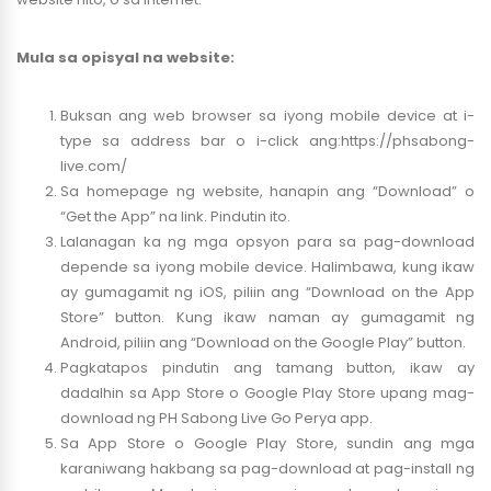
Mula sa opisyal na website:
Buksan ang web browser sa iyong mobile device at i-
type sa address bar o i-click ang:
https://phsabong-
live.com/
Sa homepage ng website, hanapin ang “Download” o
“Get the App” na link. Pindutin ito.
Lalanagan ka ng mga opsyon para sa pag-download
depende sa iyong mobile device. Halimbawa, kung ikaw
ay gumagamit ng iOS, piliin ang “Download on the App
Store” button. Kung ikaw naman ay gumagamit ng
Android, piliin ang “Download on the Google Play” button.
Pagkatapos pindutin ang tamang button, ikaw ay
dadalhin sa App Store o Google Play Store upang mag-
download ng PH Sabong Live Go Perya app.
Sa App Store o Google Play Store, sundin ang mga
karaniwang hakbang sa pag-download at pag-install ng