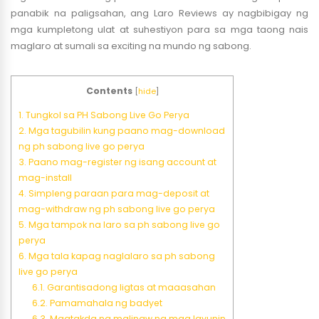
panabik na paligsahan, ang Laro Reviews ay nagbibigay ng
mga kumpletong ulat at suhestiyon para sa mga taong nais
maglaro at sumali sa exciting na mundo ng sabong.
Contents
[
hide
]
1.
Tungkol sa PH Sabong Live Go Perya
2.
Mga tagubilin kung paano mag-download
ng ph sabong live go perya
3.
Paano mag-register ng isang account at
mag-install
4.
Simpleng paraan para mag-deposit at
mag-withdraw ng ph sabong live go perya
5.
Mga tampok na laro sa ph sabong live go
perya
6.
Mga tala kapag naglalaro sa ph sabong
live go perya
6.1.
Garantisadong ligtas at maaasahan
6.2.
Pamamahala ng badyet
6.3.
Magtakda ng malinaw na mga layunin