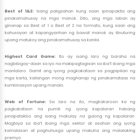
Best of 1&2:
Isang paligsahan kung saan ipinapakita ang
pinakamahusay na mga manok. Dito, ang mga laban ay
ginanap sa Best of 1 o Best of 2 na formato, kung saan ang
kahusayan at kapangyarihan ng bawat manok ay itinuturing
upang matukoy ang pinakamahusay sa kanila.
Highest Card Game:
Ito ay isang laro ng baraha na
nagbibigay-daan sa iyo na makipagtagisan sa iba’t ibang mga
manlalaro. Gamit ang iyong pagkakataon sa pagpipilian ng
mga karta, kailangan mong maghanap ng pinakamataas na
kumbinasyon upang manalo.
Web of Fortune:
Sa laro na ito, magkakaroon ka ng
pagkakataon na pumili ng iyong kapalaran habang
pinapatakbo ang isang makulay na gulong ng kapalaran.
Magtaya sa iba’t ibang mga sektor at asahan ang iyong
kamalasan at paghuhusga upang makuha ang malalaking
premyo.