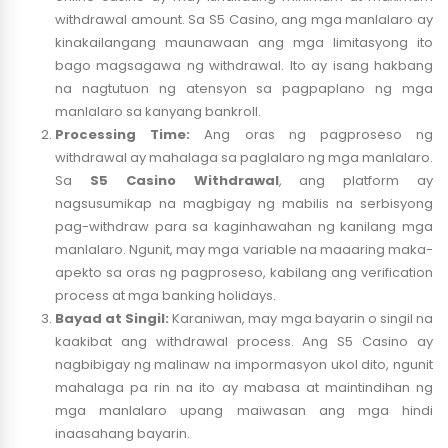
withdrawal amount. Sa S5 Casino, ang mga manlalaro ay
kinakailangang maunawaan ang mga limitasyong ito
bago magsagawa ng withdrawal. Ito ay isang hakbang
na nagtutuon ng atensyon sa pagpaplano ng mga
manlalaro sa kanyang bankroll.
Processing Time:
Ang oras ng pagproseso ng
withdrawal ay mahalaga sa paglalaro ng mga manlalaro.
Sa
S5 Casino Withdrawal
, ang platform ay
nagsusumikap na magbigay ng mabilis na serbisyong
pag-withdraw para sa kaginhawahan ng kanilang mga
manlalaro. Ngunit, may mga variable na maaaring maka-
apekto sa oras ng pagproseso, kabilang ang verification
process at mga banking holidays.
Bayad at Singil:
Karaniwan, may mga bayarin o singil na
kaakibat ang withdrawal process. Ang S5 Casino ay
nagbibigay ng malinaw na impormasyon ukol dito, ngunit
mahalaga pa rin na ito ay mabasa at maintindihan ng
mga manlalaro upang maiwasan ang mga hindi
inaasahang bayarin.