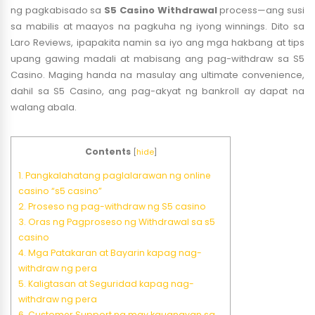
ng pagkabisado sa
S5 Casino Withdrawal
process—ang susi
sa mabilis at maayos na pagkuha ng iyong winnings. Dito sa
Laro Reviews, ipapakita namin sa iyo ang mga hakbang at tips
upang gawing madali at mabisang ang pag-withdraw sa S5
Casino. Maging handa na masulay ang ultimate convenience,
dahil sa S5 Casino, ang pag-akyat ng bankroll ay dapat na
walang abala.
Contents
[
hide
]
1.
Pangkalahatang paglalarawan ng online
casino “s5 casino”
2.
Proseso ng pag-withdraw ng S5 casino
3.
Oras ng Pagproseso ng Withdrawal sa s5
casino
4.
Mga Patakaran at Bayarin kapag nag-
withdraw ng pera
5.
Kaligtasan at Seguridad kapag nag-
withdraw ng pera
6.
Customer Support na may kaugnayan sa