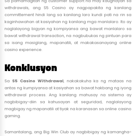
Sa pamamagitan ng customer support na may kaugnayan sa
withdrawals, ang S5 Casino ay nagpapakita ng kanilang
committement hindi lang sa kanilang laro kundi pati na rin sa
kaginhawahan at kasiyahan ng kanilang mga manlalaro. Ito ay
naglalayong bigyan ng kompiyansa ang bawat manlalaro sa
bawat withdrawal transaction, na nagbubukas ng pintuan para
sa isang masiglang, mapanatili, at makakasanayang online
casino experience.
Konklusyon
Sa
S5 Casino Withdrawal
, nakakakuha ka ng mataas na
antas ng kumpiyansa at kasiyahan sa bawat hakbang ng iyong
withdrawal process. Ang kanilang mahusay na sistema ay
nagbibigay-diin sa kahusayan at seguridad, naglalayong
magbigay ng mapanatili at tiyak na karanasan sa online casino
gaming.
Samantalang, ang Big Win Club ay nagbibigay ng kamangha-