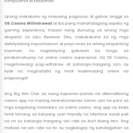
kumpiyansa at kasiyahan.
Upang makakuha ng masusing pagsusuri at gabay hinggil sa
S5 Casino Withdrawal
at iba pang mahahalagang aspeto ng
gaming experience, maaari kang dumulog sa aming mga
eksperto sa Laro Reviews. Dito, makakakuha ka ng mga
detalyadong impormasyon at payo mula sa aming ekspertong
koponan, na naglalayong gabayan ka tungo sa
pinakamahusay na online casino experience. Sa S5 Casino,
maginhawang pag-withdraw at kahanga-hangang laro ay
tiyak na maghahatid ng hindi malilimutang online na
pagsusugal.
Ang Big Win Club ay isang kapansin-pansin na alternatibong
casino app na mariing inirerekomenda namin, lalo na para sa
mga baguhang manlalaro sa online casino. Ang app ay kilala
hindi lamang sa kanyang user-friendly na interface kundi pati
na rin sa kahanga-hangang win rate sa iba’t ibang laro. Ang
mataas na win rate na ito ay nagbibigay ng kahalagahan sa