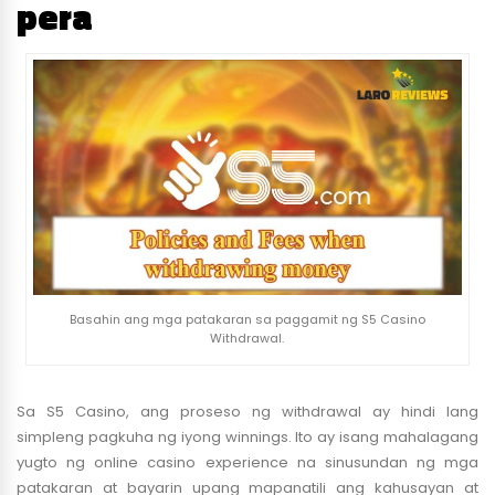
pera
Basahin ang mga patakaran sa paggamit ng S5 Casino
Withdrawal.
Sa S5 Casino, ang proseso ng withdrawal ay hindi lang
simpleng pagkuha ng iyong winnings. Ito ay isang mahalagang
yugto ng online casino experience na sinusundan ng mga
patakaran at bayarin upang mapanatili ang kahusayan at