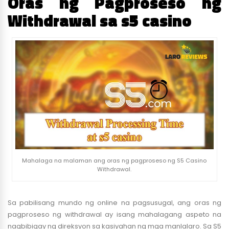
Oras ng Pagproseso ng
Withdrawal sa s5 casino
Mahalaga na malaman ang oras ng pagproseso ng S5 Casino
Withdrawal.
Sa pabilisang mundo ng online na pagsusugal, ang oras ng
pagproseso ng withdrawal ay isang mahalagang aspeto na
nagbibigay ng direksyon sa kasiyahan ng mga manlalaro. Sa S5