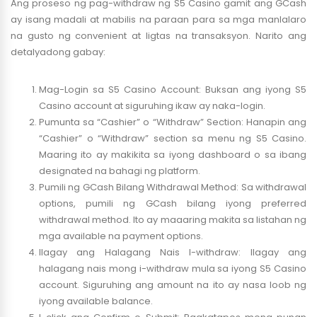
Ang proseso ng pag-withdraw ng S5 Casino gamit ang GCash
ay isang madali at mabilis na paraan para sa mga manlalaro
na gusto ng convenient at ligtas na transaksyon. Narito ang
detalyadong gabay:
Mag-Login sa S5 Casino Account: Buksan ang iyong S5
Casino account at siguruhing ikaw ay naka-login.
Pumunta sa “Cashier” o “Withdraw” Section: Hanapin ang
“Cashier” o “Withdraw” section sa menu ng S5 Casino.
Maaring ito ay makikita sa iyong dashboard o sa ibang
designated na bahagi ng platform.
Pumili ng GCash Bilang Withdrawal Method: Sa withdrawal
options, pumili ng GCash bilang iyong preferred
withdrawal method. Ito ay maaaring makita sa listahan ng
mga available na payment options.
Ilagay ang Halagang Nais I-withdraw: Ilagay ang
halagang nais mong i-withdraw mula sa iyong S5 Casino
account. Siguruhing ang amount na ito ay nasa loob ng
iyong available balance.