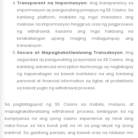
Transparent na Impormasyon:
Ang transparency sa
impormasyon ay pangunahing prinsipyo ng S5 Casino. Sa
kanilang platform, makikita ng mga manlalaro ang
malinaw na impormasyon hinggil sa oras ng pagproseso
ng withdrawal, kasama ang mga hakbang na
kinakailangan upang maging matagumpay ang
transaksyon.
Secure at Mapagkakatiwalaang Transaksyon:
Ang
seguridad ay pangunahing prayoridad sa S5 Casino. Ang
kanilang advanced encryption technology ay nagbibigay
ng kapanatagan sa bawat manlalaro na ang kanilang
personal at financial information ay ligtas at protektado
sa bawat yugto ng withdrawal process.
Sa pagtataguyod ng S5 Casino sa mabilis, maayos, at
mapagkakatiwalaang withdrawal process, binibigyan ka ng
kumpiyansa na ang iyong casino experience ay hindi lang
naka-focus sa laro kundi pati na rin sa pag-akyat ng iyong
bankroll. Sa ganitong paraan, ang bawat oras na nilalaan mo