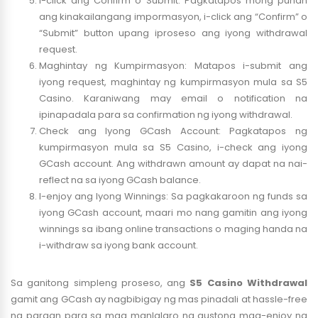
I-click ang Confirm o Submit: Pagkatapos mong punan
ang kinakailangang impormasyon, i-click ang “Confirm” o
“Submit” button upang iproseso ang iyong withdrawal
request.
Maghintay ng Kumpirmasyon: Matapos i-submit ang
iyong request, maghintay ng kumpirmasyon mula sa S5
Casino. Karaniwang may email o notification na
ipinapadala para sa confirmation ng iyong withdrawal.
Check ang Iyong GCash Account: Pagkatapos ng
kumpirmasyon mula sa S5 Casino, i-check ang iyong
GCash account. Ang withdrawn amount ay dapat na nai-
reflect na sa iyong GCash balance.
I-enjoy ang Iyong Winnings: Sa pagkakaroon ng funds sa
iyong GCash account, maari mo nang gamitin ang iyong
winnings sa ibang online transactions o maging handa na
i-withdraw sa iyong bank account.
Sa ganitong simpleng proseso, ang
S5 Casino Withdrawal
gamit ang GCash ay nagbibigay ng mas pinadali at hassle-free
na paraan para sa mga manlalaro na gustong mag-enjoy ng