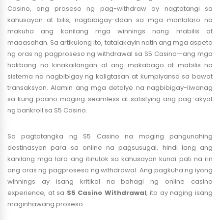
Casino, ang proseso ng pag-withdraw ay nagtatangi sa
kahusayan at bilis, nagbibigay-daan sa mga manlalaro na
makuha ang kanilang mga winnings nang mabilis at
maaasahan. Sa artikulong ito, tatalakayin natin ang mga aspeto
ng oras ng pagproseso ng withdrawal sa S5 Casino—ang mga
hakbang na kinakailangan at ang makabago at mabilis na
sistema na nagbibigay ng kaligtasan at kumpiyansa sa bawat
transaksyon. Alamin ang mga detalye na nagbibigay-liwanag
sa kung paano maging seamless at satisfying ang pag-akyat
ng bankroll sa S5 Casino.
Sa pagtatangka ng S5 Casino na maging pangunahing
destinasyon para sa online na pagsusugal, hindi lang ang
kanilang mga laro ang itinutok sa kahusayan kundi pati na rin
ang oras ng pagproseso ng withdrawal. Ang pagkuha ng iyong
winnings ay isang kritikal na bahagi ng online casino
experience, at sa
S5 Casino Withdrawal
, ito ay naging isang
maginhawang proseso.