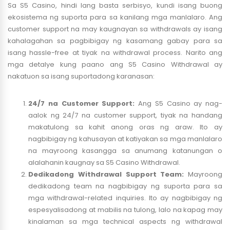
Sa S5 Casino, hindi lang basta serbisyo, kundi isang buong
ekosistema ng suporta para sa kanilang mga manlalaro. Ang
customer support na may kaugnayan sa withdrawals ay isang
kahalagahan sa pagbibigay ng kasamang gabay para sa
isang hassle-free at tiyak na withdrawal process. Narito ang
mga detalye kung paano ang S5 Casino Withdrawal ay
nakatuon sa isang suportadong karanasan:
24/7 na Customer Support:
Ang S5 Casino ay nag-
aalok ng 24/7 na customer support, tiyak na handang
makatulong sa kahit anong oras ng araw. Ito ay
nagbibigay ng kahusayan at katiyakan sa mga manlalaro
na mayroong kasangga sa anumang katanungan o
alalahanin kaugnay sa S5 Casino Withdrawal.
Dedikadong Withdrawal Support Team:
Mayroong
dedikadong team na nagbibigay ng suporta para sa
mga withdrawal-related inquiries. Ito ay nagbibigay ng
espesyalisadong at mabilis na tulong, lalo na kapag may
kinalaman sa mga technical aspects ng withdrawal