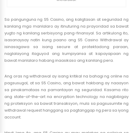
Sa pangunguna ng S5 Casino, ang kaligtasan at seguridad ng
kanilang mga manlalaro ay itinuturing na prayoridad sa bawat
yugto ng kanilang serbisyong pang-finansyal. Sa artikulong ito,
isasanaysay natin kung paano ang S5 Casino Withdrawal ay
isinasagawa sa isang secure at protektadong paraan,
naglalayong itaguyod ang kumpiyansa at kapayapaan ng
bawat manlalaro habang inaasikaso ang kanilang pera.
Ang oras ng withdrawal ay isang kritikal na bahagi ng online na
pagsusugal, at sa S5 Casino, ang bawat hakbang ay naaayon
sa pinakamataas na pamantayan ng seguridad. Kasama rito
ang state-of-the-art na encryption technology na nagbibigay
ng proteksyon sa bawat transaksyon, mula sa pagsusumite ng
withdrawal request hanggang sa pagtanggap ng pera sa iyong
account.
Hindi lang ito, ang S5 Casino ay may malakas na polisiya sa