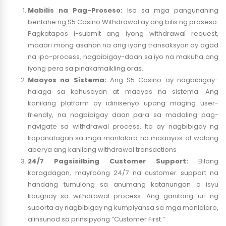
Mabilis na Pag-Proseso:
Isa sa mga pangunahing
bentahe ng S5 Casino Withdrawal ay ang bilis ng proseso.
Pagkatapos i-submit ang iyong withdrawal request,
maaari mong asahan na ang iyong transaksyon ay agad
na ipo-process, nagbibigay-daan sa iyo na makuha ang
iyong pera sa pinakamaikling oras.
Maayos na Sistema:
Ang S5 Casino ay nagbibigay-
halaga sa kahusayan at maayos na sistema. Ang
kanilang platform ay idinisenyo upang maging user-
friendly, na nagbibigay daan para sa madaling pag-
navigate sa withdrawal process. Ito ay nagbibigay ng
kapanatagan sa mga manlalaro na maaayos at walang
aberya ang kanilang withdrawal transactions
24/7 Pagsisilbing Customer Support:
Bilang
karagdagan, mayroong 24/7 na customer support na
handang tumulong sa anumang katanungan o isyu
kaugnay sa withdrawal process. Ang ganitong uri ng
suporta ay nagbibigay ng kumpiyansa sa mga manlalaro,
alinsunod sa prinsipyong “Customer First.”