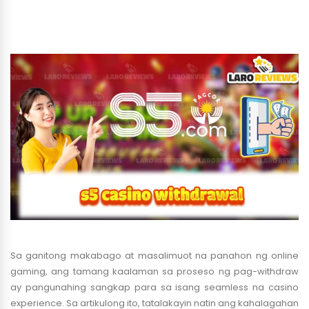
Sa ganitong makabago at masalimuot na panahon ng online
gaming, ang tamang kaalaman sa proseso ng pag-withdraw
ay pangunahing sangkap para sa isang seamless na casino
experience. Sa artikulong ito, tatalakayin natin ang kahalagahan