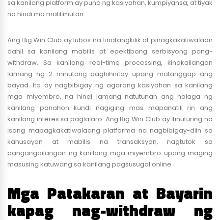
sa kanilang platform ay puno ng kasiyahan, kumpiyansa, at tiyak
na hindi mo malilimutan.
Ang Big Win Club ay lubos na tinatangkilik at pinagkakatiwalaan
dahil sa kanilang mabilis at epektibong serbisyong pang-
withdraw. Sa kanilang real-time processing, kinakailangan
lamang ng 2 minutong paghihintay upang matanggap ang
bayad. Ito ay nagbibigay ng agarang kasiyahan sa kanilang
mga miyembro, na hindi lamang natutunan ang halaga ng
kanilang panahon kundi nagiging mas mapanatili rin ang
kanilang interes sa paglalaro. Ang Big Win Club ay itinuturing na
isang mapagkakatiwalaang platforma na nagbibigay-diin sa
kahusayan at mabilis na transaksyon, nagtutok sa
pangangailangan ng kanilang mga miyembro upang maging
masusing katuwang sa kanilang pagsusugal online.
Mga Patakaran at Bayarin
kapag nag-withdraw ng